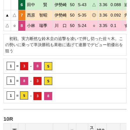
6
田中 賢
伊勢崎
50
S-43
△
3.36
0.088
追
▲
△
7
西原 智昭
伊勢崎
50
S-35
◎
3.36
0.092
先
△
○
8
小林 瑞季
川 口
50
S-24
○
3.35
0.1
す
初戦、実力断然な鈴木圭の追撃を凌いで押し切った佐々木。こ
の勢いに乗って準決勝戦も果敢に逃げて連勝でデビュー初優出を
狙う
=
-
1
3
8
5
=
-
1
8
3
5
=
-
1
5
3
8
10R
ス