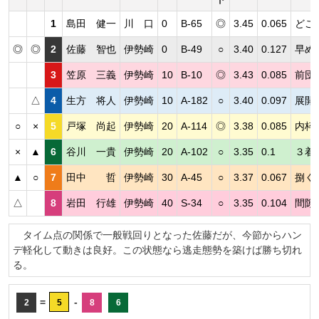
1
島田 健一
川 口
0
B-65
◎
3.45
0.065
どこ
◎
◎
2
佐藤 智也
伊勢崎
0
B-49
○
3.40
0.127
早め
3
笠原 三義
伊勢崎
10
B-10
◎
3.43
0.085
前団
△
4
生方 将人
伊勢崎
10
A-182
○
3.40
0.097
展開
○
×
5
戸塚 尚起
伊勢崎
20
A-114
◎
3.38
0.085
内枠
×
▲
6
谷川 一貴
伊勢崎
20
A-102
○
3.35
0.1
３着
▲
○
7
田中 哲
伊勢崎
30
A-45
○
3.37
0.067
捌く
△
8
岩田 行雄
伊勢崎
40
S-34
○
3.35
0.104
間隙
タイム点の関係で一般戦回りとなった佐藤だが、今節からハン
デ軽化して動きは良好。この状態なら逃走態勢を築けば勝ち切れ
る。
=
-
2
5
8
6