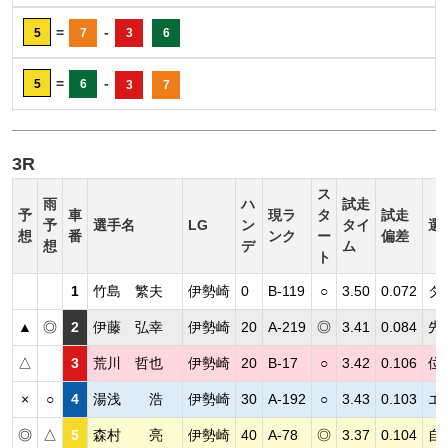
=
-
5
7
3
6
=
-
5
6
3
7
3R
ス
雨
ハ
試走
予
車
現ラ
タ
試走
予
選手名
LG
ン
タイ
選
想
番
ンク
ー
偏差
想
デ
ム
ト
1
竹島 繁夫
伊勢崎
0
B-119
○
3.50
0.072
タ
▲
◎
2
伊藤 弘幸
伊勢崎
20
A-219
◎
3.41
0.084
先
△
3
荒川 哲也
伊勢崎
20
B-17
○
3.42
0.106
位
×
○
4
湯浅 浩
伊勢崎
30
A-192
○
3.43
0.103
エ
◎
△
5
森村 亮
伊勢崎
40
A-78
◎
3.37
0.104
自