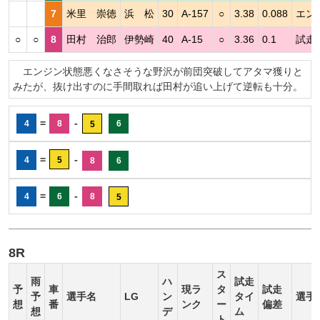
7
米里 崇徳
浜 松
30
A-157
○
3.38
0.088
エン
○
○
8
田村 治郎
伊勢崎
40
A-15
○
3.36
0.1
試走
エンジン状態悪くなさそうな野沢が前団突破してアタマ獲りと
みたが、抜け出すのに手間取れば田村が追い上げて逆転も十分。
=
-
4
8
6
5
=
-
4
5
8
6
=
-
4
6
8
5
8R
ス
雨
ハ
試走
予
車
現ラ
タ
試走
予
選手名
LG
ン
タイ
選手
想
番
ンク
ー
偏差
想
デ
ム
ト