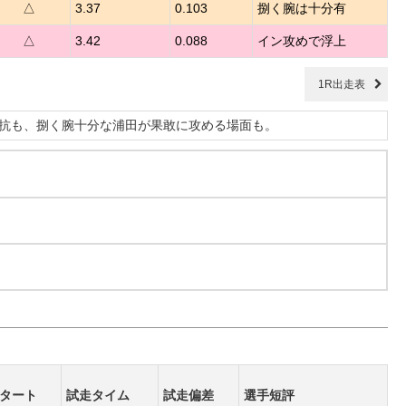
△
3.37
0.103
捌く腕は十分有
△
3.42
0.088
イン攻めで浮上
1R出走表
抗も、捌く腕十分な浦田が果敢に攻める場面も。
タート
試走タイム
試走偏差
選手短評