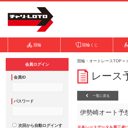
競輪
競輪くじ
競輪・オートレースTOP
>
会員ログイン
レース
会員ID
一覧に戻る
パスワード
伊勢崎オート予
次回から自動ログインす
※本レースデータを第三者