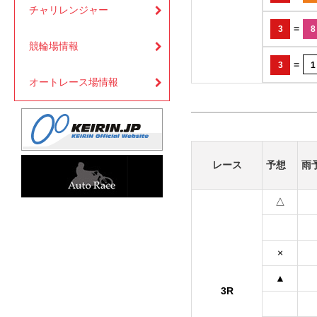
チャリレンジャー
=
3
8
競輪場情報
=
3
1
オートレース場情報
レース
予想
雨
△
×
▲
3R