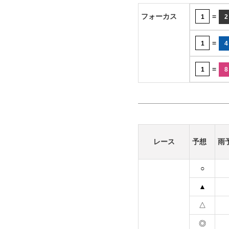
フォーカス
=
1
2
=
1
4
=
1
8
レース
予想
雨
○
▲
△
◎