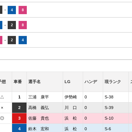
-
4
8
-
2
8
-
2
4
予想
車番
選手名
LG
ハンデ
現ランク
△
1
三浦 康平
伊勢崎
0
S-38
×
2
高橋 義弘
川 口
0
S-39
◎
3
佐藤 貴也
浜 松
0
S-10
4
鈴木 宏和
浜 松
0
S-6