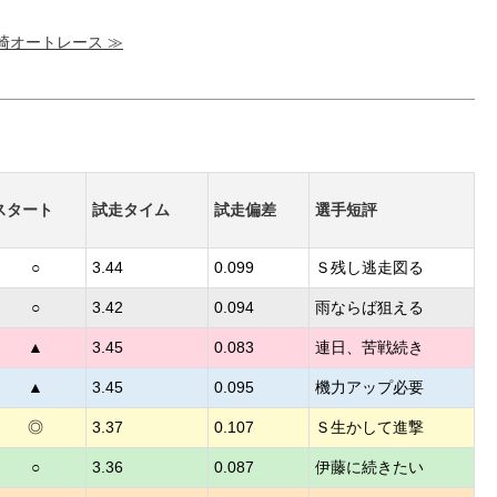
勢崎オートレース ≫
スタート
試走タイム
試走偏差
選手短評
○
3.44
0.099
Ｓ残し逃走図る
○
3.42
0.094
雨ならば狙える
▲
3.45
0.083
連日、苦戦続き
▲
3.45
0.095
機力アップ必要
◎
3.37
0.107
Ｓ生かして進撃
○
3.36
0.087
伊藤に続きたい