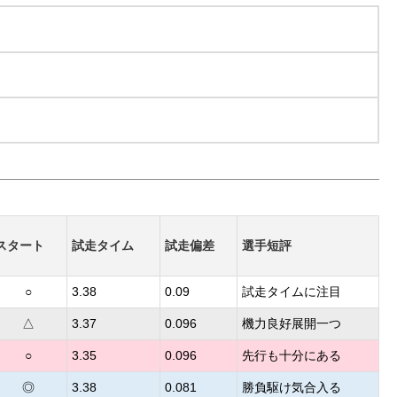
スタート
試走タイム
試走偏差
選手短評
○
3.38
0.09
試走タイムに注目
△
3.37
0.096
機力良好展開一つ
○
3.35
0.096
先行も十分にある
◎
3.38
0.081
勝負駆け気合入る