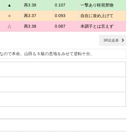
▲
再3.38
0.107
一撃あり軽視禁物
○
再3.37
0.093
自在に攻め上げて
△
再3.38
0.087
本調子とは言えず
3R出走表
なので本命。山田もＳ級の意地をみせて逆転十分。