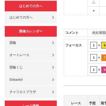
△
はじめての方へ
×
はじめての方へ
開催カレンダー
コメント
絶好展開の
競輪
フォーカス
=
1
5
オートレース
=
1
7
競輪くじ
=
1
8
Dokanto!
チャリロトプラザ
レース
予想
雨
レース情報