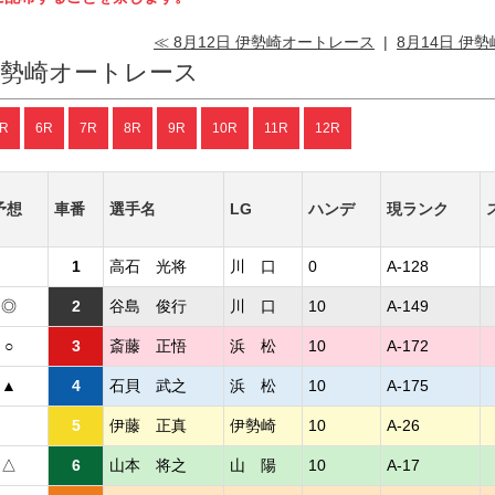
≪ 8月12日 伊勢崎オートレース
|
8月14日 伊
日 伊勢崎オートレース
R
6R
7R
8R
9R
10R
11R
12R
予想
車番
選手名
LG
ハンデ
現ランク
1
高石 光将
川 口
0
A-128
◎
2
谷島 俊行
川 口
10
A-149
○
3
斎藤 正悟
浜 松
10
A-172
▲
4
石貝 武之
浜 松
10
A-175
5
伊藤 正真
伊勢崎
10
A-26
△
6
山本 将之
山 陽
10
A-17