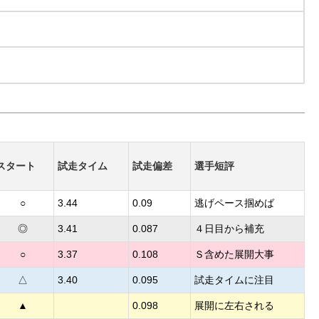
スタート
試走タイム
試走偏差
選手短評
○
3.44
0.09
逃げペース掴めば
◎
3.41
0.087
４日目から補充
○
3.37
0.108
Ｓ含めた展開大事
△
3.40
0.095
試走タイムに注目
▲
0.098
展開に左右される