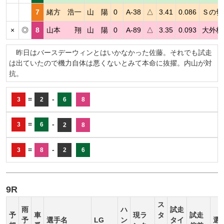
7
緒方 浩一
山 陽
0
A-38
△
3.41
0.086
Ｓの切
×
◎
8
山本 翔
山 陽
0
A-89
△
3.35
0.093
大外枠
昨日はバースデーウィンとはいかなかった佐藤。それでも試走
は出ていたので機力自体は悪くないとみて本命に抜擢。内山が対
抗。
=
-
3
2
6
8
=
-
3
6
2
8
=
-
3
8
2
6
9R
ス
雨
ハ
試走
予
車
現ラ
タ
試走
予
選手名
LG
ン
タイ
選