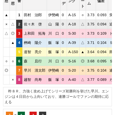
想
番
ンク
ー
偏差
想
デ
ム
ト
▲
1
田村 治郎
伊勢崎
0
A-15
○
3.73
0.093
突
×
△
2
佐々木 啓
山 陽
0
A-18
△
3.75
0.094
追
△
◎
3
上和田 拓海
川 口
0
S-30
○
3.73
0.109
ト
▲
4
桝崎 陽介
飯 塚
0
A-39
△
3.71
0.104
Ｓ
5
道智 亮介
飯 塚
0
A-150
▲
3.64
0.094
雨
○
○
6
森 且行
川 口
0
S-16
◎
3.68
0.095
Ｓ
◎
7
早川 清太郎
伊勢崎
0
S-20
○
3.75
0.104
連
×
8
越智 尚寿
飯 塚
0
A-40
△
3.77
0.089
カ
昨８Ｒ、力強く攻め上げてシリーズ初勝利を挙げた早川。エン
ジンは４日目から上向いており、連勝ゴールでファンの期待に応
える
=
-