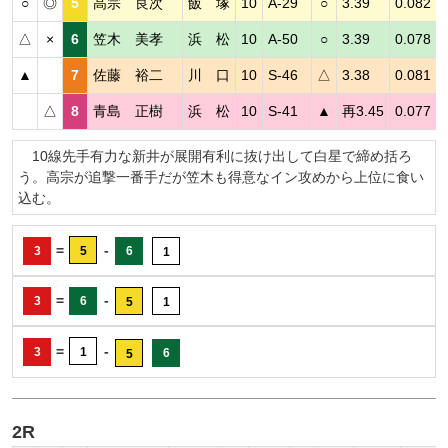
○
◎
5
高宗 良次
飯 塚
10
A-29
○
3.39
0.082
△
×
6
笠木 美孝
浜 松
10
A-50
○
3.39
0.078
▲
7
佐藤 裕二
川 口
10
S-46
△
3.38
0.081
△
8
青島 正樹
浜 松
10
S-41
▲
再3.45
0.077
10線先手有力な新井が展開有利に抜け出して白星で締め括ろ
う。高宗が追撃一番手だが笠木も得意なイン攻めから上位に食い
込む。
=
-
3
5
6
1
=
-
3
6
5
1
=
-
3
1
6
5
2R