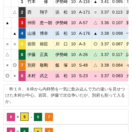
1
竹本 修
伊勢崎
10
A-116
▲
3.41
0.085
Ｓ
△
2
西 翔子
浜 松
10
A-171
○
3.37
0.113
逃
▲
3
仲田 恵一朗
伊勢崎
10
A-57
△
3.36
0.107
展
▲
4
山浦 博幸
浜 松
10
A-176
▲
3.38
0.098
一
○
○
5
岩田 裕臣
川 口
10
A-3
◎
3.37
0.087
先
△
6
伊藤 正真
伊勢崎
10
A-26
△
3.37
0.117
試
×
◎
7
別府 敬剛
飯 塚
10
S-48
△
3.38
0.084
イ
◎
×
8
木村 武之
浜 松
10
S-23
○
3.37
0.083
カ
昨１Ｒ、８枠から内枠勢を一気に飲み込んで力の違いを見せつ
けた木村が中心。岩田、伊藤で次位争いだが、別府も割って入る
か。
=
-
8
5
6
7
=
-
8
6
7