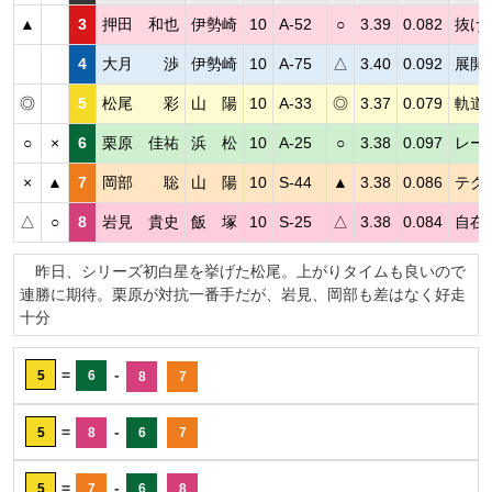
▲
3
押田 和也
伊勢崎
10
A-52
○
3.39
0.082
抜け
4
大月 渉
伊勢崎
10
A-75
△
3.40
0.092
展開
◎
5
松尾 彩
山 陽
10
A-33
◎
3.37
0.079
軌道
○
×
6
栗原 佳祐
浜 松
10
A-25
○
3.38
0.097
レー
×
▲
7
岡部 聡
山 陽
10
S-44
▲
3.38
0.086
テク
△
○
8
岩見 貴史
飯 塚
10
S-25
△
3.38
0.084
自在
昨日、シリーズ初白星を挙げた松尾。上がりタイムも良いので
連勝に期待。栗原が対抗一番手だが、岩見、岡部も差はなく好走
十分
=
-
5
6
8
7
=
-
5
8
6
7
=
-
5
7
6
8