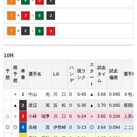
7
6
3
2
=
-
7
3
6
2
=
-
7
2
6
3
10R
ス
雨
ハ
試走
予
車
現ラ
タ
試走
予
選手名
LG
ン
タイ
選手短
想
番
ンク
ー
偏差
想
デ
ム
ト
×
1
中山 光
川 口
0
S-45
▲
3.68
0.095
Ｓ包ま
▲
2
渡辺 篤
浜 松
0
S-36
▲
3.70
0.095
展開に
△
○
3
小林 瑞季
川 口
0
S-24
○
3.65
0.104
上昇の
◎
◎
4
高橋 貢
伊勢崎
0
S-13
◎
3.64
0.094
ここは