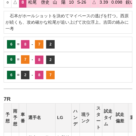
○
△
8
松尾 啓史
山 陽
10
S-26
△
3.39
0.098
鋭い
石本がホールショットを決めてマイペースの逃げを打つ。西原
が続くも、攻め確かな松尾が追い上げて次位浮上。吉田の絡みに
一考
=
-
6
8
7
2
=
-
6
7
8
2
=
-
6
2
8
7
7R
ス
雨
ハ
試走
予
車
現ラ
タ
試走
予
選手名
LG
ン
タイ
選
想
番
ンク
ー
偏差
想
デ
ム
ト