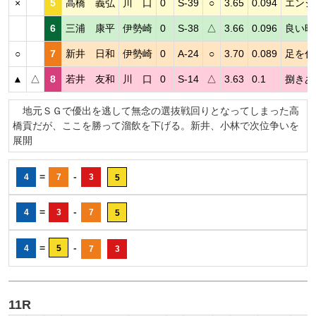
×
5
高橋 義弘
川 口
0
S-39
○
3.65
0.094
エンジ
6
三浦 康平
伊勢崎
0
S-38
△
3.66
0.096
良い時
○
7
新井 日和
伊勢崎
0
A-24
○
3.70
0.089
足を伸
▲
△
8
若井 友和
川 口
0
S-14
△
3.63
0.1
捌きあ
地元ＳＧで優出を逃して無念の選抜戦回りとなってしまった高
橋貢だが、ここを勝って溜飲を下げる。新井、小林で次位争いを
展開
=
-
4
7
3
5
=
-
4
3
7
5
=
-
4
5
7
3
11R