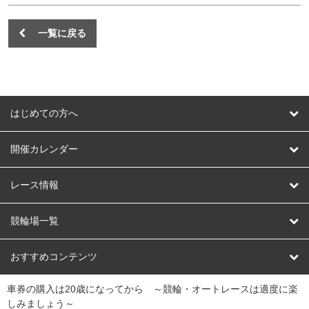
一覧に戻る
はじめての方へ
はじめての方へ
開催カレンダー
競輪
レース情報
オートレース
レース予想
競輪場一覧
競輪くじ
レース結果
北日本
函館競輪場
青森競輪場
いわき平競輪場
おすすめコンテンツ
車券の購入は20歳になってから ～競輪・オートレースは適度に楽
Dokanto!
キャリーオーバー一覧
関
競輪選手情報
弥彦競輪場
前橋競輪場
取手競輪場
宇都宮競輪場
しみましょう～
東