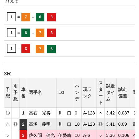
終える
=
-
1
7
6
3
=
-
1
6
7
3
=
-
1
3
7
6
3R
ス
雨
ハ
試走
予
車
現ラ
タ
試走
予
選手名
LG
ン
タイ
選
想
番
ンク
ー
偏差
想
デ
ム
ト
◎
1
高石 光将
川 口
0
A-128
○
3.42
0.087
５
△
◎
2
高塚 義明
川 口
10
A-123
◎
3.41
0.09
最
○
3
佐久間 健光
伊勢崎
10
A-6
○
3.36
0.106
今