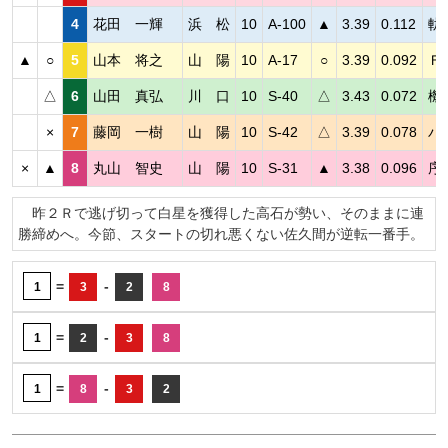
4
花田 一輝
浜 松
10
A-100
▲
3.39
0.112
軌
▲
○
5
山本 将之
山 陽
10
A-17
○
3.39
0.092
Ｆ
△
6
山田 真弘
川 口
10
S-40
△
3.43
0.072
機
×
7
藤岡 一樹
山 陽
10
S-42
△
3.39
0.078
パ
×
▲
8
丸山 智史
山 陽
10
S-31
▲
3.38
0.096
序
昨２Ｒで逃げ切って白星を獲得した高石が勢い、そのままに連
勝締めへ。今節、スタートの切れ悪くない佐久間が逆転一番手。
=
-
1
3
2
8
=
-
1
2
3
8
=
-
1
8
3
2