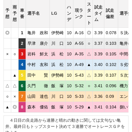
ス
雨
ハ
試走
予
車
現ラ
タ
試走
予
選手名
LG
ン
タイ
選手短
想
番
ンク
ー
偏差
想
デ
ム
ト
◎
1
亀井 政和
伊勢崎
10
A-16
◎
3.39
0.078
Ｓ決め
2
早津 康介
川 口
10
A-55
○
3.37
0.103
亀井に
×
○
3
岩科 鮮太
浜 松
10
A-35
△
3.39
0.105
中間着
4
中村 友和
浜 松
10
A-49
▲
3.40
0.102
Ｓ劣勢
▲
5
田中 賢
伊勢崎
10
S-43
△
3.39
0.107
Ｓ次第
△
△
6
久門 徹
飯 塚
10
S-32
○
3.41
0.096
機力ア
○
×
7
山田 達也
川 口
10
S-33
△
3.36
0.09
エンジ
▲
◎
8
森本 優佑
飯 塚
10
S-29
▲
3.41
0.104
捌いて
４日目の良走路から連勝と晴れの動きに関しては文句ない亀
井。最終日もトップスタート決めて３連勝でオートレースＧＰを