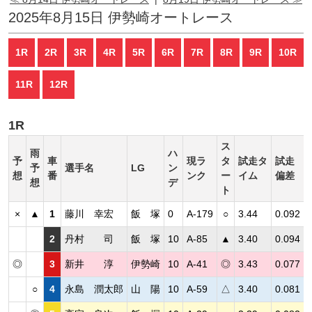
2025年8月15日 伊勢崎オートレース
1R
2R
3R
4R
5R
6R
7R
8R
9R
10R
11R
12R
1R
ス
雨
ハ
予
車
現ラ
タ
試走タ
試走
予
選手名
LG
ン
想
番
ンク
ー
イム
偏差
想
デ
ト
×
▲
1
藤川 幸宏
飯 塚
0
A-179
○
3.44
0.092
2
丹村 司
飯 塚
10
A-85
▲
3.40
0.094
◎
3
新井 淳
伊勢崎
10
A-41
◎
3.43
0.077
○
4
永島 潤太郎
山 陽
10
A-59
△
3.40
0.081