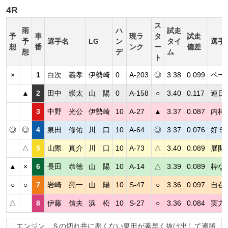
4R
ス
雨
ハ
試走
予
車
現ラ
タ
試走
予
選手名
LG
ン
タイ
選手
想
番
ンク
ー
偏差
想
デ
ム
ト
×
1
白次 義孝
伊勢崎
0
A-203
◎
3.38
0.099
ペー
▲
2
田中 崇太
山 陽
0
A-158
○
3.40
0.117
連日
3
中野 光公
伊勢崎
10
A-27
▲
3.37
0.087
内枠
◎
◎
4
泉田 修佑
川 口
10
A-64
◎
3.37
0.076
好Ｓ
△
5
山際 真介
川 口
10
A-73
△
3.40
0.089
展開
▲
×
6
長田 恭徳
山 陽
10
A-14
△
3.39
0.089
枠な
○
○
7
岩崎 亮一
山 陽
10
S-47
○
3.36
0.097
自在
△
8
伊藤 信夫
浜 松
10
S-27
○
3.36
0.084
実力
エンジン、Ｓの切れ共に悪くない泉田が素早く抜け出して連勝