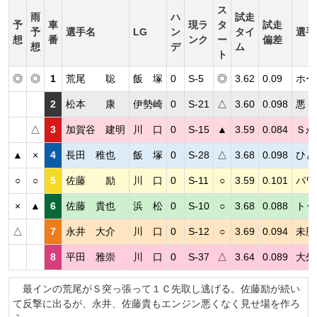
ス
雨
ハ
試走
予
車
現ラ
タ
試走
予
選手名
LG
ン
タイ
選手
想
番
ンク
ー
偏差
想
デ
ム
ト
◎
◎
1
荒尾 聡
飯 塚
0
S-5
◎
3.62
0.09
ホー
2
松本 康
伊勢崎
0
S-21
△
3.60
0.098
悪く
△
3
加賀谷 建明
川 口
0
S-15
▲
3.59
0.084
Ｓが
▲
×
4
長田 稚也
飯 塚
0
S-28
△
3.68
0.098
ひと
○
○
5
佐藤 励
川 口
0
S-11
○
3.59
0.101
パワ
×
▲
6
佐藤 貴也
浜 松
0
S-10
○
3.68
0.088
トッ
△
7
永井 大介
川 口
0
S-12
○
3.69
0.094
未勝
8
平田 雅崇
川 口
0
S-37
△
3.64
0.089
大外
最インの荒尾がＳ突っ張って１Ｃ先取し逃げる。佐藤励が続い
て反撃に出るが、永井、佐藤貴もエンジン悪くなく見せ場を作ろ