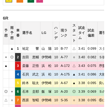
6R
ス
雨
ハ
試走
予
車
現ラ
タ
試走
予
選手名
LG
ン
タイ
選手
想
番
ンク
ー
偏差
想
デ
ム
ト
▲
1
祐定 響
山 陽
10
B-77
△
3.41
0.099
スタ
×
◎
2
吉田 恵輔
伊勢崎
10
A-77
○
3.40
0.082
Ｓ後
▲
3
斎藤 正悟
浜 松
10
A-172
△
3.43
0.075
序盤
4
石貝 武之
浜 松
10
A-175
▲
3.41
0.086
大敗
5
鈴木 聡太
伊勢崎
10
A-67
▲
3.38
0.095
良い
◎
×
6
石本 圭耶
飯 塚
10
A-20
◎
3.39
0.069
Ｓの
△
○
7
西原 智昭
伊勢崎
10
S-35
○
3.38
0.095
⑥に