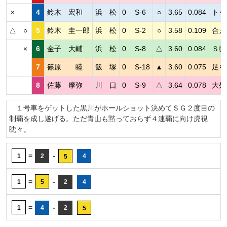
×
4
鈴木 宏和
浜 松
0
S-6
○
3.65
0.084
トッ
△
○
5
鈴木 圭一郎
浜 松
0
S-2
○
3.58
0.109
合え
×
6
金子 大輔
浜 松
0
S-8
△
3.60
0.084
Ｓ微
7
篠原 睦
飯 塚
0
S-18
▲
3.60
0.075
足を
8
佐藤 摩弥
川 口
0
S-9
△
3.64
0.078
大外
１号車をゲットした黒川がホールショット決めてＳＧ２度目の
制覇を成し遂げる。ただ青山も黙っておらず４連覇に向け虎視
眈々。
=
-
1
2
4
5
=
-
1
5
2
4
=
-
1
4
2
5