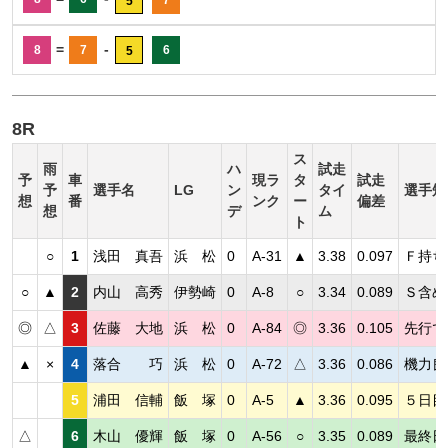
5
=
-
8
7
6
5
8R
ス
雨
ハ
試走
予
車
現ラ
タ
試走
予
選手名
LG
ン
タイ
選手短
想
番
ンク
ー
偏差
想
デ
ム
ト
○
1
浅田 真吾
浜 松
0
A-31
▲
3.38
0.097
Ｆ持ち
○
▲
2
内山 高秀
伊勢崎
0
A-8
○
3.34
0.089
Ｓ含め
◎
△
3
佐藤 大地
浜 松
0
A-84
◎
3.36
0.105
先行で
▲
×
4
落合 巧
浜 松
0
A-72
△
3.36
0.086
機力良
5
浦田 信輔
飯 塚
0
A-5
▲
3.36
0.095
５日目
△
6
木山 優輝
飯 塚
0
A-56
○
3.35
0.089
最終日