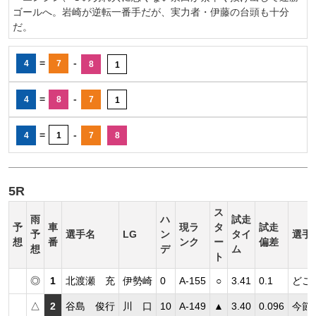
ゴールへ。岩崎が逆転一番手だが、実力者・伊藤の台頭も十分
だ。
=
-
4
7
8
1
=
-
4
8
7
1
=
-
4
1
7
8
5R
ス
雨
ハ
試走
予
車
現ラ
タ
試走
予
選手名
LG
ン
タイ
選手
想
番
ンク
ー
偏差
想
デ
ム
ト
◎
1
北渡瀬 充
伊勢崎
0
A-155
○
3.41
0.1
どこ
△
2
谷島 俊行
川 口
10
A-149
▲
3.40
0.096
今節