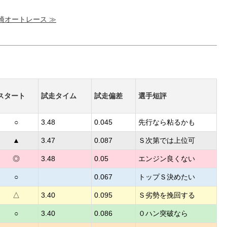
勢崎オートレース ≫
スタート
試走タイム
試走偏差
選手短評
○
3.48
0.045
先行なら粘るかも
▲
3.47
0.087
Ｓ次第では上位可
◎
3.48
0.05
エンジン良くない
○
0.067
トップＳ決めたい
△
3.40
0.095
Ｓ劣勢を挽回する
○
3.40
0.086
０ハン突破なら