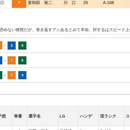
◎
7
君和田 裕二
川 口
20
A-188
めない猪熊だが、巻き返すアシあるとみて本命。対するはスピード上
-
4
6
-
7
6
-
7
4
予想
車番
選手名
LG
ハンデ
現ランク
ス