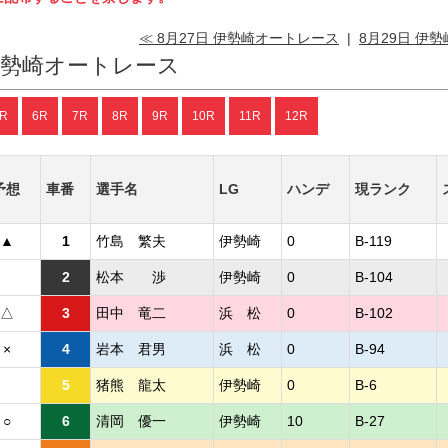
≪ 8月27日 伊勢崎オートレース
|
8月29日 伊
日 伊勢崎オートレース
R
6R
7R
8R
9R
10R
11R
12R
予想
車番
選手名
LG
ハンデ
現ランク
▲
1
竹島 繁夫
伊勢崎
0
B-119
2
松本 渉
伊勢崎
0
B-104
△
3
田中 竜二
浜 松
0
B-102
×
4
岩本 君男
浜 松
0
B-94
5
猪熊 龍太
伊勢崎
0
B-6
○
6
清岡 優一
伊勢崎
10
B-27