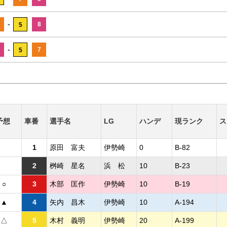
-
8
5
-
7
5
予想
車番
選手名
LG
ハンデ
現ランク
ス
1
原田 富夫
伊勢崎
0
B-82
2
桝崎 星名
浜 松
10
B-23
○
3
木部 匡作
伊勢崎
10
B-19
▲
4
矢内 昌木
伊勢崎
10
A-194
△
5
木村 義明
伊勢崎
20
A-199