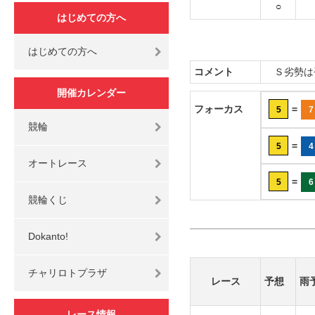
○
はじめての方へ
はじめての方へ
コメント
Ｓ劣勢は否
開催カレンダー
フォーカス
=
5
7
競輪
=
5
4
オートレース
=
5
6
競輪くじ
Dokanto!
チャリロトプラザ
レース
予想
雨
レース情報