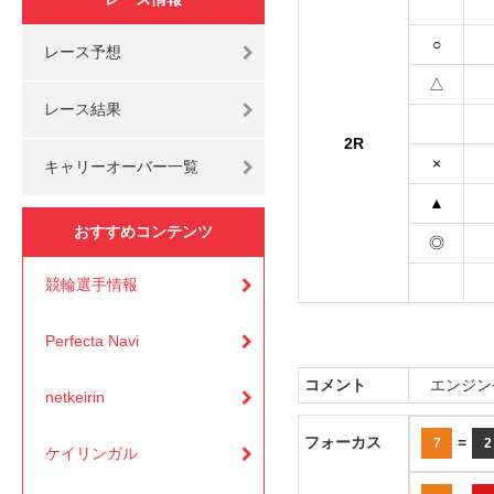
○
レース予想
△
レース結果
2R
×
キャリーオーバー一覧
▲
おすすめコンテンツ
◎
競輪選手情報
Perfecta Navi
コメント
エンジン今
netkeirin
フォーカス
=
7
2
ケイリンガル