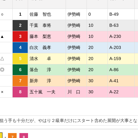
○
1
佐藤 智也
伊勢崎
0
B-49
2
千葉 泰将
伊勢崎
10
B-63
▲
3
藤本 梨恵
伊勢崎
10
A-230
4
白次 義孝
伊勢崎
20
A-203
△
5
清水 卓
伊勢崎
20
A-159
◎
6
落合 淳
伊勢崎
20
A-86
7
新井 淳
伊勢崎
30
A-41
×
8
五十嵐 一夫
川 口
30
A-22
う手も十分だが、やはり２級車だけにスタート含めた展開が大事とな
-
7
8