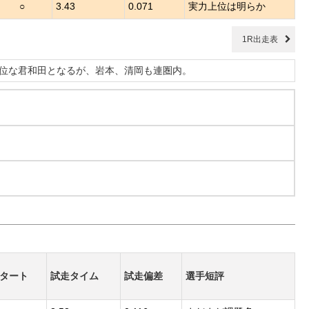
○
3.43
0.071
実力上位は明らか
1R出走表
位な君和田となるが、岩本、清岡も連圏内。
タート
試走タイム
試走偏差
選手短評