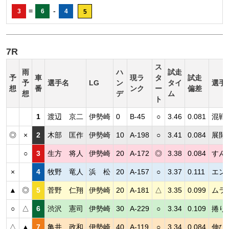
=
-
3
6
4
5
7R
ス
雨
ハ
試走
予
車
現ラ
タ
試走
予
選手名
LG
ン
タイ
選手
想
番
ンク
ー
偏差
想
デ
ム
ト
1
渡辺 京二
伊勢崎
0
B-45
○
3.46
0.081
混戦
◎
×
2
木部 匡作
伊勢崎
10
A-198
○
3.41
0.084
展開
○
3
生方 将人
伊勢崎
20
A-172
◎
3.38
0.084
すん
×
4
牧野 竜人
浜 松
20
A-157
○
3.37
0.111
エン
▲
◎
5
菅野 仁翔
伊勢崎
20
A-181
△
3.35
0.099
ムラ
○
△
6
渋沢 憲司
伊勢崎
30
A-229
○
3.34
0.109
捲り
△
▲
7
亀井 政和
伊勢崎
40
A-119
○
3.34
0.084
伸び