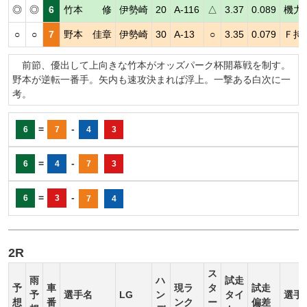
◎
◎
6
竹本 修
伊勢崎
20
A-116
△
3.37
0.089
機力
○
○
7
野本 佳章
伊勢崎
30
A-13
○
3.35
0.079
Ｆ持
前節、優出して上向きな竹本がオッズパーク杯開幕戦を制す。
野本が逆転一番手。矢内も速攻決まれば浮上。一撃ある白次に一
考。
=
-
6
7
4
3
=
-
6
4
7
3
=
-
6
3
7
4
2R
ス
雨
ハ
試走
予
車
現ラ
タ
試走
予
選手名
LG
ン
タイ
選手
想
番
ンク
ー
偏差