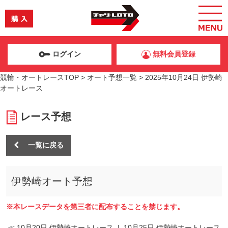
ログイン
無料会員登録
競輪・オートレースTOP
>
オート予想一覧
>
2025年10月24日 伊勢崎
オートレース
レース予想
一覧に戻る
伊勢崎オート予想
※本レースデータを第三者に配布することを禁じます。
≪ 10月20日 伊勢崎オートレース
|
10月25日 伊勢崎オートレース