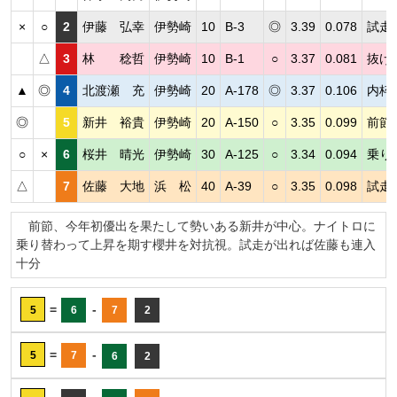
×
○
2
伊藤 弘幸
伊勢崎
10
B-3
◎
3.39
0.078
試走
△
3
林 稔哲
伊勢崎
10
B-1
○
3.37
0.081
抜け
▲
◎
4
北渡瀬 充
伊勢崎
20
A-178
◎
3.37
0.106
内枠
◎
5
新井 裕貴
伊勢崎
20
A-150
○
3.35
0.099
前節
○
×
6
桜井 晴光
伊勢崎
30
A-125
○
3.34
0.094
乗り
△
7
佐藤 大地
浜 松
40
A-39
○
3.35
0.098
試走
前節、今年初優出を果たして勢いある新井が中心。ナイトロに
乗り替わって上昇を期す櫻井を対抗視。試走が出れば佐藤も連入
十分
=
-
5
6
7
2
=
-
5
7
6
2