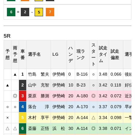
=
-
6
2
7
5
5R
ス
雨
ハ
試走
予
車
現ラ
タ
試走
予
選手名
LG
ン
タイ
選手
想
番
ンク
ー
偏差
想
デ
ム
ト
▲
1
竹島 繁夫
伊勢崎
0
B-116
○
3.48
0.066
後続
▲
2
山中 充智
伊勢崎
10
B-23
○
3.42
0.118
好位
◎
3
栗原 勝測
伊勢崎
20
A-180
◎
3.42
0.072
近況
○
○
4
落合 淳
伊勢崎
20
A-170
○
3.37
0.079
早め
×
5
木村 享平
伊勢崎
20
A-144
△
3.34
0.098
一撃
△
△
6
斎藤 正悟
浜 松
30
A-114
◎
3.38
0.071
イン