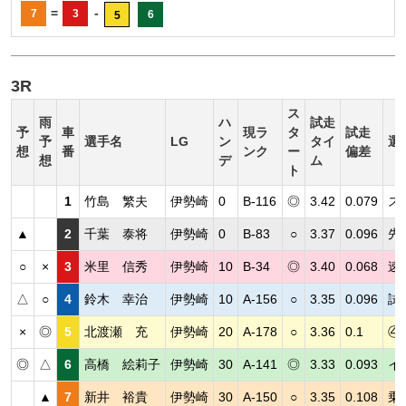
=
-
7
3
6
5
3R
ス
雨
ハ
試走
予
車
現ラ
タ
試走
予
選手名
LG
ン
タイ
選
想
番
ンク
ー
偏差
想
デ
ム
ト
1
竹島 繁夫
伊勢崎
0
B-116
◎
3.42
0.079
ス
▲
2
千葉 泰将
伊勢崎
0
B-83
○
3.37
0.096
先
○
×
3
米里 信秀
伊勢崎
10
B-34
◎
3.40
0.068
速
△
○
4
鈴木 幸治
伊勢崎
10
A-156
○
3.35
0.096
試
×
◎
5
北渡瀬 充
伊勢崎
20
A-178
○
3.36
0.1
④
◎
△
6
高橋 絵莉子
伊勢崎
30
A-141
◎
3.33
0.093
イ
▲
7
新井 裕貴
伊勢崎
30
A-150
○
3.35
0.108
乗