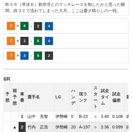
昨５Ｒ（準決Ｂ）新井淳とのマッチレースを制したかと思った瞬
間、終３Ｃで流れてしまった大月。ここは憂さ晴らしの一戦。
=
-
7
6
2
4
=
-
7
2
6
4
=
-
7
4
6
2
6R
ス
雨
ハ
試走
予
車
現ラ
タ
試走
予
選手名
LG
ン
タイ
選
想
番
ンク
ー
偏差
想
デ
ム
ト
1
山中 充智
伊勢崎
0
B-23
○
3.40
0.108
逃
▲
2
竹内 正浩
伊勢崎
20
A-197
○
3.36
0.099
抜