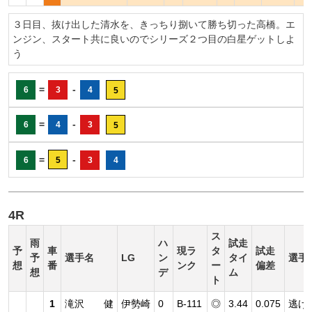
３日目、抜け出した清水を、きっちり捌いて勝ち切った高橋。エ
ンジン、スタート共に良いのでシリーズ２つ目の白星ゲットしよ
う
=
-
6
3
4
5
=
-
6
4
3
5
=
-
6
5
3
4
4R
ス
雨
ハ
試走
予
車
現ラ
タ
試走
予
選手名
LG
ン
タイ
選手
想
番
ンク
ー
偏差
想
デ
ム
ト
1
滝沢 健
伊勢崎
0
B-111
◎
3.44
0.075
逃げ