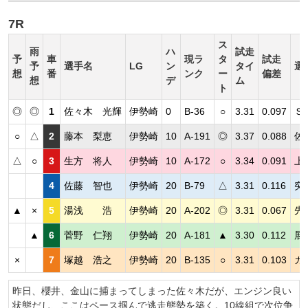
7R
ス
雨
ハ
試走
予
車
現ラ
タ
試走
予
選手名
LG
ン
タイ
選
想
番
ンク
ー
偏差
想
デ
ム
ト
◎
◎
1
佐々木 光輝
伊勢崎
0
B-36
○
3.31
0.097
Ｓ
○
△
2
藤本 梨恵
伊勢崎
10
A-191
◎
3.37
0.088
佐
△
○
3
生方 将人
伊勢崎
10
A-172
○
3.34
0.091
上
4
佐藤 智也
伊勢崎
20
B-79
△
3.31
0.116
突
▲
×
5
湯浅 浩
伊勢崎
20
A-202
◎
3.31
0.067
先
▲
6
菅野 仁翔
伊勢崎
20
A-181
▲
3.30
0.112
展
×
7
塚越 浩之
伊勢崎
20
B-135
○
3.31
0.103
カ
昨日、櫻井、金山に捕まってしまった佐々木だが、エンジン良い
状態だし、ここはペース掴んで逃走態勢を築く。10線組で次位争