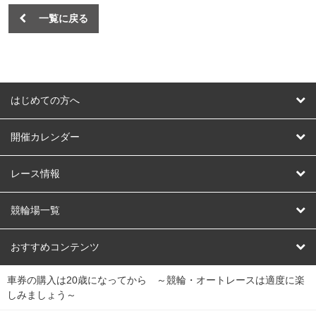
一覧に戻る
はじめての方へ
はじめての方へ
開催カレンダー
競輪
レース情報
オートレース
レース予想
競輪場一覧
競輪くじ
レース結果
北日本
函館競輪場
青森競輪場
いわき平競輪場
おすすめコンテンツ
車券の購入は20歳になってから ～競輪・オートレースは適度に楽
Dokanto!
キャリーオーバー一覧
関
競輪選手情報
弥彦競輪場
前橋競輪場
取手競輪場
宇都宮競輪場
しみましょう～
東
大宮競輪場
西武園競輪場
京王閣競輪場
立川競輪場