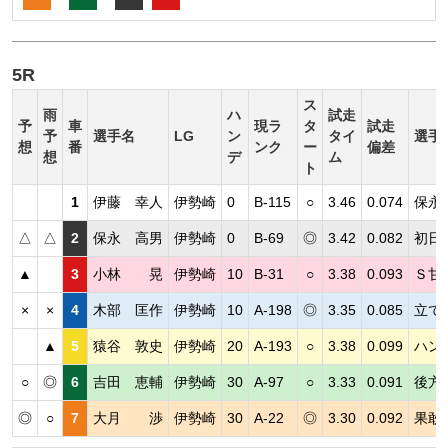
5R
ス
雨
ハ
試走
予
車
現ラ
タ
試走
予
選手名
LG
ン
タイ
選手
想
番
ンク
ー
偏差
想
デ
ム
ト
1
伊藤 幸人
伊勢崎
0
B-115
○
3.46
0.074
保永
△
△
2
保永 高男
伊勢崎
0
B-69
◎
3.42
0.082
初日
▲
3
小林 晃
伊勢崎
10
B-31
○
3.38
0.093
Ｓ甘
×
×
4
木部 匡作
伊勢崎
10
A-198
◎
3.35
0.085
立て
▲
5
猿谷 敦史
伊勢崎
20
A-193
○
3.38
0.099
ハン
○
◎
6
吉田 恵輔
伊勢崎
30
A-97
○
3.33
0.091
後方
◎
○
7
大月 渉
伊勢崎
30
A-22
◎
3.30
0.092
果敢