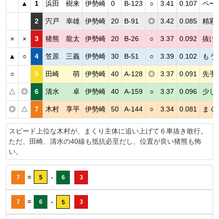
▲
1
浜田 樹来
伊勢崎
0
B-123
○
3.41
0.107
ペー
2
宍戸 幸雄
伊勢崎
20
B-91
◎
3.42
0.085
精彩
×
×
3
猪熊 龍太
伊勢崎
20
B-26
○
3.37
0.092
抜け
▲
○
4
笠原 三義
伊勢崎
30
B-51
○
3.39
0.102
もう
○
5
田崎 萌
伊勢崎
40
A-128
◎
3.37
0.091
先手
△
◎
6
清水 卓
伊勢崎
40
A-159
○
3.37
0.096
少し
◎
△
7
木村 享平
伊勢崎
50
A-144
○
3.34
0.081
まく
スピード上位な木村が、まくり主体に追い上げて６車抜き敢行。
ただ、田崎、清水の40線も抵抗必至だし、位置が良い猪熊も怖
い。
=
-
7
5
6
3
=
-
7
6
3
5