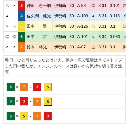
△
×
3
仲田 恵一朗
伊勢崎
30
A-58
◎
3.31
0.101
内
▲
4
佐久間 健光
伊勢崎
30
A-109
▲
3.31
0.113
Ｓ
×
△
5
田中 賢
伊勢崎
30
A-126
△
3.31
0.1
試
◎
◎
6
田中 哲
伊勢崎
30
A-101
○
3.34
0.063
エ
○
○
7
鈴木 将光
伊勢崎
30
A-67
△
3.31
0.1
間
昨日、ひと滑りあったとはいえ、動き一息で連勝は８でストップ
した田中哲だが、エンジンのベースは良いから気持ち切り替え進
撃
=
-
6
7
3
5
=
-
6
3
7
5
=
-
6
5
7
3