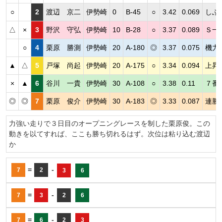
○
2
渡辺 京二
伊勢崎
0
B-45
○
3.42
0.069
しぶ
△
×
3
野沢 守弘
伊勢崎
10
B-28
○
3.37
0.089
Ｓ一
○
4
栗原 勝測
伊勢崎
20
A-180
◎
3.37
0.075
機力
▲
△
5
戸塚 尚起
伊勢崎
20
A-175
○
3.34
0.094
上昇
×
▲
6
谷川 一貴
伊勢崎
30
A-108
○
3.38
0.11
７番
◎
◎
7
栗原 俊介
伊勢崎
30
A-183
◎
3.33
0.087
連勝
力強い走りで３日目のオープニングレースを制した栗原俊。この
動きを以てすれば、ここも勝ち切れるはず。次位は粘り込む渡辺
か
=
-
7
2
3
6
=
-
7
3
2
6
=
-
7
6
2
3