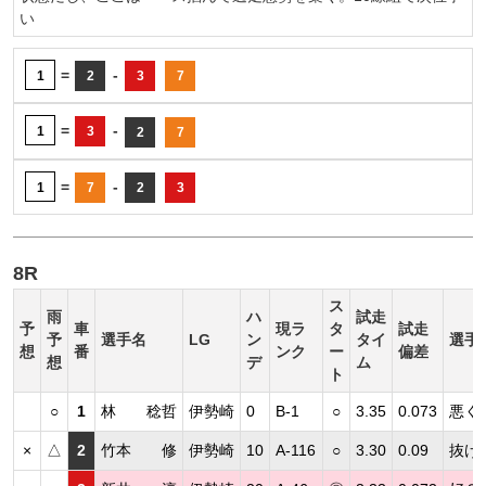
い
=
-
1
2
3
7
=
-
1
3
2
7
=
-
1
7
2
3
8R
ス
雨
ハ
試走
予
車
現ラ
タ
試走
予
選手名
LG
ン
タイ
選手
想
番
ンク
ー
偏差
想
デ
ム
ト
○
1
林 稔哲
伊勢崎
0
B-1
○
3.35
0.073
悪く
×
△
2
竹本 修
伊勢崎
10
A-116
○
3.30
0.09
抜け