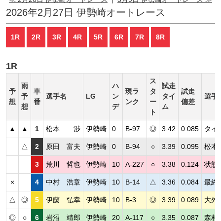
2026年2月27日 伊勢崎オートレース
1R
2R
3R
4R
5R
6R
7R
8R
1R
ス
雨
ハ
試走
予
車
現ラ
タ
試走
予
選手名
LG
ン
タイ
選手
想
番
ンク
ー
偏差
想
デ
ム
ト
▲
▲
1
松本 渉
伊勢崎
0
B-97
◎
3.42
0.085
タイ
△
2
原田 富夫
伊勢崎
0
B-94
○
3.39
0.095
松本
3
荒川 哲也
伊勢崎
10
A-227
○
3.38
0.124
状態
×
4
中村 浩章
伊勢崎
10
B-14
△
3.36
0.084
最終
△
◎
5
伊藤 弘幸
伊勢崎
10
B-3
◎
3.39
0.089
大外
◎
○
6
岩沼 靖郎
伊勢崎
20
A-117
○
3.35
0.087
森村