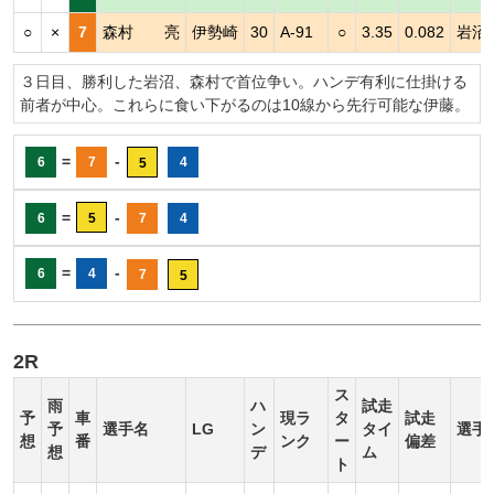
○
×
7
森村 亮
伊勢崎
30
A-91
○
3.35
0.082
岩沼
３日目、勝利した岩沼、森村で首位争い。ハンデ有利に仕掛ける
前者が中心。これらに食い下がるのは10線から先行可能な伊藤。
=
-
6
7
4
5
=
-
6
5
7
4
=
-
6
4
7
5
2R
ス
雨
ハ
試走
予
車
現ラ
タ
試走
予
選手名
LG
ン
タイ
選手
想
番
ンク
ー
偏差
想
デ
ム
ト