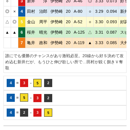
○
3
新井 淳
伊勢崎
20
A-46
◎
3.33
0.073
好Ｓ
◎
×
4
田村 治郎
伊勢崎
20
A-80
○
3.29
0.094
新井
△
◎
5
金山 周平
伊勢崎
20
A-52
○
3.30
0.093
好調
▲
▲
6
桜井 晴光
伊勢崎
20
A-125
△
3.31
0.087
スピ
7
亀井 政和
伊勢崎
20
A-119
▲
3.33
0.085
大外
誰にでも優勝のチャンスがあり激戦必至。20線から好Ｓ決めて攻
め込む新井だが、もうひと伸び欲しい所で…田村が鋭く捌きＶ奪
取
=
-
4
3
2
5
=
-
4
5
3
2
=
-
4
2
3
5