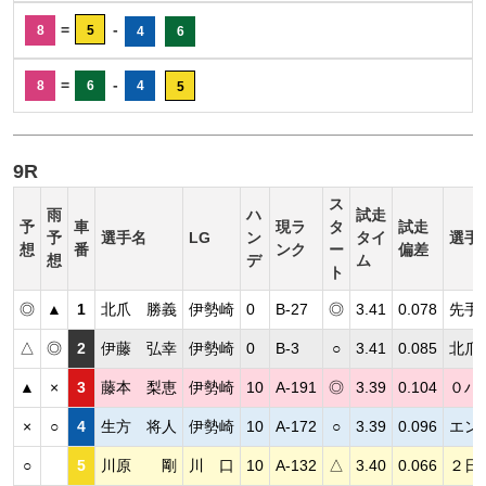
=
-
8
5
4
6
=
-
8
6
4
5
9R
ス
雨
ハ
試走
予
車
現ラ
タ
試走
予
選手名
LG
ン
タイ
選手
想
番
ンク
ー
偏差
想
デ
ム
ト
◎
▲
1
北爪 勝義
伊勢崎
0
B-27
◎
3.41
0.078
先手
△
◎
2
伊藤 弘幸
伊勢崎
0
B-3
○
3.41
0.085
北爪
▲
×
3
藤本 梨恵
伊勢崎
10
A-191
◎
3.39
0.104
０ハ
×
○
4
生方 将人
伊勢崎
10
A-172
○
3.39
0.096
エン
○
5
川原 剛
川 口
10
A-132
△
3.40
0.066
２日