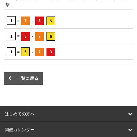
撃
=
-
1
7
3
5
=
-
1
3
7
5
=
-
1
5
7
3
一覧に戻る
はじめての方へ
はじめての方へ
開催カレンダー