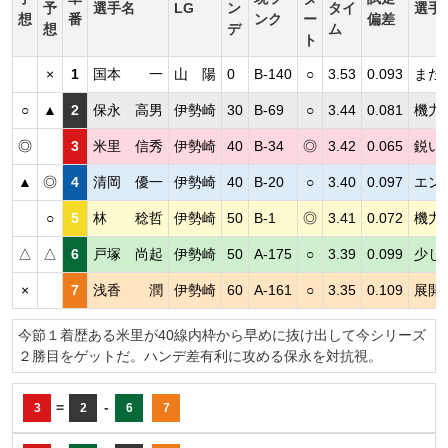
予
選手名
LG
ン
タイ
選手
想
番
ンク
ー
偏差
想
デ
ム
ト
×
1
国本 一
山 陽
0
B-140
○
3.53
0.093
まだ
○
▲
2
保永 高男
伊勢崎
30
B-69
○
3.44
0.081
機力
◎
3
米里 信秀
伊勢崎
40
B-34
◎
3.42
0.065
鋭い
▲
◎
4
清岡 優一
伊勢崎
40
B-20
○
3.40
0.097
エン
○
5
林 稔哲
伊勢崎
50
B-1
◎
3.41
0.072
機力
△
△
6
戸塚 尚起
伊勢崎
50
A-175
○
3.39
0.099
少し
×
7
浅香 潤
伊勢崎
60
A-161
○
3.35
0.109
展開
今節１着歴ある米里が40線内枠から早めに抜け出して今シリーズ
２勝目をゲットだ。ハンデ差有利に攻める保永を対抗視。
=
-
3
2
6
7