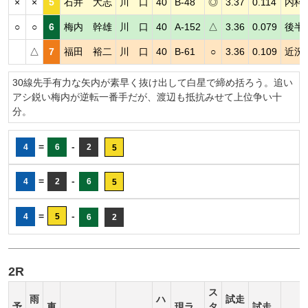
×
×
5
石井 大志
川 口
40
B-48
◎
3.37
0.114
内枠
○
○
6
梅内 幹雄
川 口
40
A-152
△
3.36
0.079
後半
△
7
福田 裕二
川 口
40
B-61
○
3.36
0.109
近況
30線先手有力な矢内が素早く抜け出して白星で締め括ろう。追い
アシ鋭い梅内が逆転一番手だが、渡辺も抵抗みせて上位争い十
分。
=
-
4
6
2
5
=
-
4
2
6
5
=
-
4
5
6
2
2R
ス
雨
ハ
試走
予
車
現ラ
タ
試走