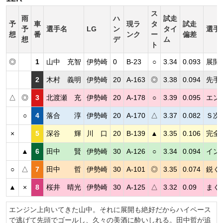
ス
雨
ハ
試走
予
車
現ラ
タ
試走
予
選手名
LG
ン
タイ
選手
想
番
ンク
ー
偏差
想
デ
ム
ト
◎
1
山中 充智
伊勢崎
0
B-23
○
3.34
0.093
展開
2
木村 義明
伊勢崎
20
A-163
◎
3.38
0.094
先手
△
◎
3
北渡瀬 充
伊勢崎
20
A-178
○
3.39
0.095
エン
○
4
落合 淳
伊勢崎
20
A-170
△
3.37
0.082
Ｓ次
×
5
深谷 輝
川 口
20
B-139
▲
3.35
0.106
完全
▲
6
田中 賢
伊勢崎
30
A-126
○
3.34
0.094
イン
○
△
7
田中 哲
伊勢崎
30
A-101
◎
3.35
0.074
鋭く
▲
×
8
桜井 晴光
伊勢崎
30
A-125
△
3.32
0.09
まく
エンジン上向いてきた山中。それに展開も絶好だからハイペース
で逃げて先頭でゴールし、久々の美酒に酔いしれる。田中哲が追