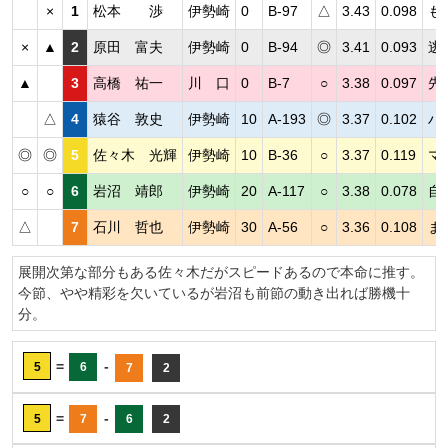
×
1
松本 渉
伊勢崎
0
B-97
△
3.43
0.098
も
×
▲
2
原田 富夫
伊勢崎
0
B-94
◎
3.41
0.093
逃
▲
3
高橋 祐一
川 口
0
B-7
○
3.38
0.097
先
△
4
猿谷 敦史
伊勢崎
10
A-193
◎
3.37
0.102
ハ
◎
◎
5
佐々木 光輝
伊勢崎
10
B-36
○
3.37
0.119
マ
○
○
6
岩沼 靖郎
伊勢崎
20
A-117
○
3.38
0.078
自
△
7
石川 哲也
伊勢崎
30
A-56
○
3.36
0.108
ま
展開次第な部分もある佐々木だがスピードあるので本命に推す。
今節、やや精彩を欠いているが岩沼も前節の動き出れば勝機十
分。
=
-
5
6
7
2
=
-
5
7
6
2