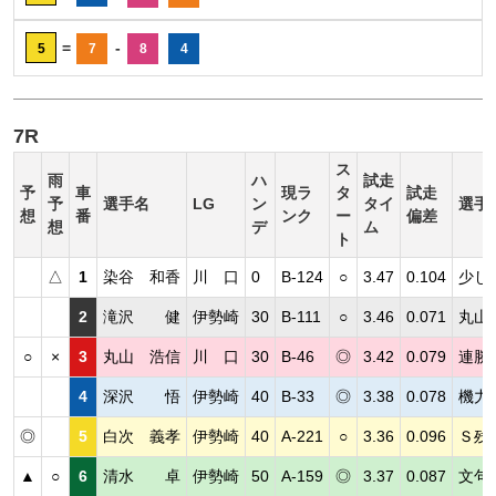
=
-
5
7
8
4
7R
ス
雨
ハ
試走
予
車
現ラ
タ
試走
予
選手名
LG
ン
タイ
選手
想
番
ンク
ー
偏差
想
デ
ム
ト
△
1
染谷 和香
川 口
0
B-124
○
3.47
0.104
少し
2
滝沢 健
伊勢崎
30
B-111
○
3.46
0.071
丸山
○
×
3
丸山 浩信
川 口
30
B-46
◎
3.42
0.079
連勝
4
深沢 悟
伊勢崎
40
B-33
◎
3.38
0.078
機力
◎
5
白次 義孝
伊勢崎
40
A-221
○
3.36
0.096
Ｓ残
▲
○
6
清水 卓
伊勢崎
50
A-159
◎
3.37
0.087
文句