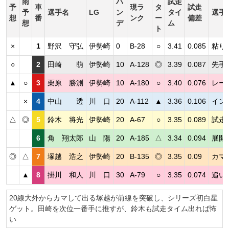
雨
ハ
試走
予
車
現ラ
タ
試走
予
選手名
LG
ン
タイ
選手
想
番
ンク
ー
偏差
想
デ
ム
ト
×
1
野沢 守弘
伊勢崎
0
B-28
○
3.41
0.085
粘り
○
2
田崎 萌
伊勢崎
10
A-128
◎
3.39
0.087
先手
▲
○
3
栗原 勝測
伊勢崎
10
A-180
○
3.40
0.076
レー
×
4
中山 透
川 口
20
A-112
▲
3.36
0.106
イン
△
◎
5
鈴木 将光
伊勢崎
20
A-67
○
3.35
0.089
試走
6
角 翔太郎
山 陽
20
A-185
△
3.34
0.094
展開
◎
△
7
塚越 浩之
伊勢崎
20
B-135
◎
3.35
0.09
カマ
▲
8
掛川 和人
川 口
30
A-79
○
3.35
0.074
追い
20線大外からカマして出る塚越が前線を突破し、シリーズ初白星
ゲット。田崎を次位一番手に推すが、鈴木も試走タイム出れば怖
い