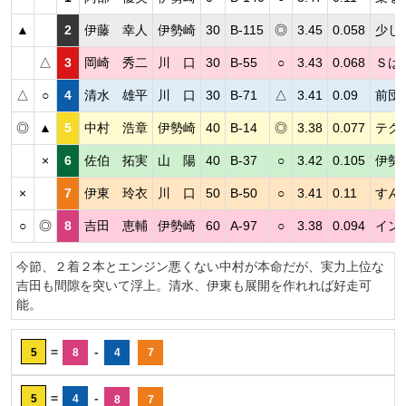
▲
2
伊藤 幸人
伊勢崎
30
B-115
◎
3.45
0.058
少し
△
3
岡崎 秀二
川 口
30
B-55
○
3.43
0.068
Ｓは
△
○
4
清水 雄平
川 口
30
B-71
△
3.41
0.09
前団
◎
▲
5
中村 浩章
伊勢崎
40
B-14
◎
3.38
0.077
テク
×
6
佐伯 拓実
山 陽
40
B-37
○
3.42
0.105
伊勢
×
7
伊東 玲衣
川 口
50
B-50
○
3.41
0.11
すん
○
◎
8
吉田 恵輔
伊勢崎
60
A-97
○
3.38
0.094
イン
今節、２着２本とエンジン悪くない中村が本命だが、実力上位な
吉田も間隙を突いて浮上。清水、伊東も展開を作れれば好走可
能。
=
-
5
8
4
7
=
-
5
4
8
7