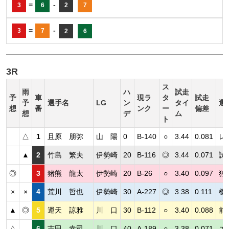
=
-
3
6
2
7
=
-
3
7
2
6
3R
ス
雨
ハ
試走
予
車
現ラ
タ
試走
予
選手名
LG
ン
タイ
選
想
番
ンク
ー
偏差
想
デ
ム
ト
△
1
且原 朋弥
山 陽
0
B-140
○
3.44
0.081
レ
▲
2
竹島 繁夫
伊勢崎
20
B-116
◎
3.44
0.071
試
◎
3
猪熊 龍太
伊勢崎
20
B-26
○
3.40
0.097
独
×
×
4
荒川 哲也
伊勢崎
30
A-227
◎
3.38
0.111
機
▲
◎
5
運天 諒雅
川 口
30
B-112
○
3.40
0.088
前
△
6
吉田 幸司
川 口
40
A-189
○
3.38
0.071
エ