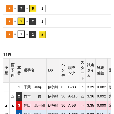
=
-
7
2
5
1
=
-
7
5
2
1
=
-
7
1
2
5
11R
ス
雨
ハ
試走
予
車
現ラ
タ
試走
予
選手名
LG
ン
タイ
選
想
番
ンク
ー
偏差
想
デ
ム
ト
1
千葉 泰将
伊勢崎
0
B-83
○
3.39
0.082
逃
△
2
竹本 修
伊勢崎
30
A-116
△
3.36
0.092
先
▲
▲
3
仲田 恵一朗
伊勢崎
30
A-58
○
3.35
0.099
②