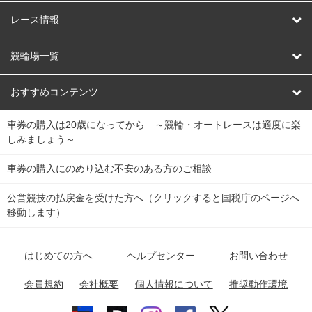
競輪
レース情報
オートレース
レース予想
競輪場一覧
競輪くじ
レース結果
北日本
函館競輪場
青森競輪場
いわき平競輪場
おすすめコンテンツ
車券の購入は20歳になってから ～競輪・オートレースは適度に楽
Dokanto!
キャリーオーバー一覧
関
競輪選手情報
弥彦競輪場
前橋競輪場
取手競輪場
宇都宮競輪場
しみましょう～
東
大宮競輪場
西武園競輪場
京王閣競輪場
立川競輪場
チャリロトプラザ
Perfecta Navi
車券の購入にのめり込む不安のある方のご相談
南
松戸競輪場
千葉競輪場
川崎競輪場
平塚競輪場
公営競技の払戻金を受けた方へ（クリックすると国税庁のページへ
netkeirin
関
移動します）
小田原競輪場
伊東競輪場
静岡競輪場
東
ケイリンガル
中
名古屋競輪場
岐阜競輪場
大垣競輪場
豊橋競輪場
はじめての方へ
ヘルプセンター
お問い合わせ
部
チャリレンジャー
富山競輪場
松阪競輪場
四日市競輪場
会員規約
会社概要
個人情報について
推奨動作環境
競輪場情報