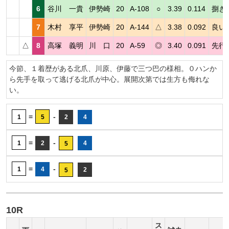
6
谷川 一貴
伊勢崎
20
A-108
○
3.39
0.114
捌き
7
木村 享平
伊勢崎
20
A-144
△
3.38
0.092
良い
△
8
高塚 義明
川 口
20
A-59
◎
3.40
0.091
先行
今節、１着歴がある北爪、川原、伊藤で三つ巴の様相。０ハンか
ら先手を取って逃げる北爪が中心。展開次第では生方も侮れな
い。
=
-
1
5
2
4
=
-
1
2
4
5
=
-
1
4
2
5
10R
ス