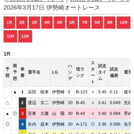
2026年3月17日 伊勢崎オートレース
1R
2R
3R
4R
5R
6R
7R
8R
9R
10R
11R
12R
1R
ス
雨
ハ
試走
予
車
現ラ
タ
試走
予
選手名
LG
ン
タイ
選手
想
番
ンク
ー
偏差
想
デ
ム
ト
▲
1
浜田 樹来
伊勢崎
0
B-123
○
3.40
0.11
後半
△
2
渡辺 京二
伊勢崎
20
B-45
○
3.41
0.049
先頭
▲
◎
3
安東 久隆
山 陽
30
B-44
○
3.40
0.084
早め
◎
4
矢内 昌木
伊勢崎
30
A-171
◎
3.36
0.095
先手