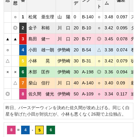
想
デ
ム
ト
○
1
松尾 亜生理
山 陽
0
B-140
○
3.48
0.097
ス
◎
2
金子 和裕
川 口
20
B-10
○
3.42
0.095
タ
▲
▲
3
島田 健一
川 口
20
B-77
◎
3.45
0.078
先
○
4
小田 雄一朗
伊勢崎
20
B-54
△
3.38
0.074
巻
△
5
小林 晃
伊勢崎
30
B-31
○
3.42
0.079
状
×
×
6
木部 匡作
伊勢崎
30
A-198
◎
3.36
0.094
速
△
7
柴山 信行
川 口
40
A-140
○
3.40
0.09
最
◎
8
佐久間 健光
伊勢崎
50
A-109
○
3.34
0.117
連
昨日、バースデーウィンを決めた佐久間が攻め上げる。同じく白
星を挙げた小田が対抗だが、小林も悪くなく26期で上位独占。
=
-
8
4
6
5