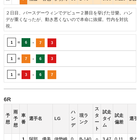
２日目、バースデーウィンでデビュー２勝目を挙げた廿樂。ハン
デが重くなったが、動き悪くないので本命に抜擢。竹内を対抗
視。
=
-
1
6
7
3
=
-
1
7
6
3
=
-
1
3
6
7
6R
ス
雨
ハ
試走
予
車
現ラ
タ
試走
予
選手名
LG
ン
タイ
選手
想
番
ンク
ー
偏差
想
デ
ム
ト
1
阿部 優美
伊勢崎
0
B-140
○
3.47
0.11
乗る