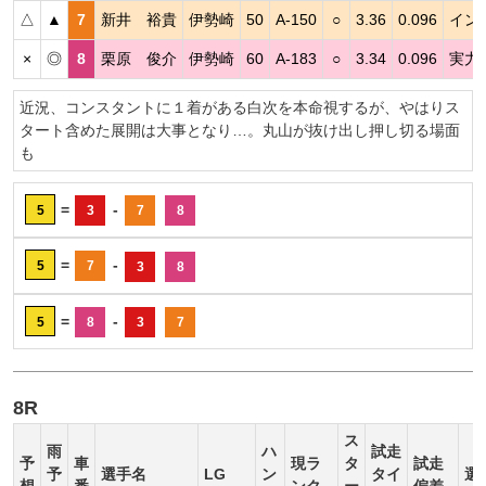
△
▲
7
新井 裕貴
伊勢崎
50
A-150
○
3.36
0.096
イン
×
◎
8
栗原 俊介
伊勢崎
60
A-183
○
3.34
0.096
実力
近況、コンスタントに１着がある白次を本命視するが、やはりス
タート含めた展開は大事となり…。丸山が抜け出し押し切る場面
も
=
-
5
3
7
8
=
-
5
7
3
8
=
-
5
8
3
7
8R
ス
雨
ハ
試走
予
車
現ラ
タ
試走
予
選手名
LG
ン
タイ
選
想
番
ンク
ー
偏差