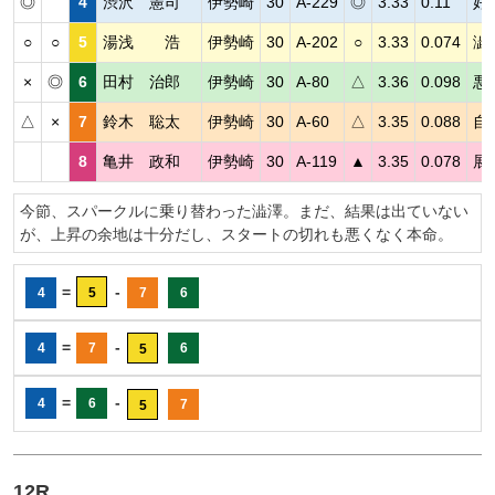
◎
4
渋沢 憲司
伊勢崎
30
A-229
◎
3.33
0.11
好
○
○
5
湯浅 浩
伊勢崎
30
A-202
○
3.33
0.074
澁
×
◎
6
田村 治郎
伊勢崎
30
A-80
△
3.36
0.098
悪
△
×
7
鈴木 聡太
伊勢崎
30
A-60
△
3.35
0.088
自
8
亀井 政和
伊勢崎
30
A-119
▲
3.35
0.078
展
今節、スパークルに乗り替わった澁澤。まだ、結果は出ていない
が、上昇の余地は十分だし、スタートの切れも悪くなく本命。
=
-
4
5
7
6
=
-
4
7
6
5
=
-
4
6
7
5
12R