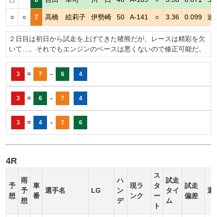
○
○
7
高橋 絵莉子
伊勢崎
50
A-141
○
3.36
0.099
速
２日目は初日から試走を上げてきた猪熊だが、レースは精彩を欠
いて…。それでもエンジンのベースは悪くないので修正可能だ。
=
-
3
7
6
4
=
-
3
6
7
4
=
-
3
4
7
6
4R
ス
雨
ハ
試走
予
車
現ラ
タ
試走
予
選手名
LG
ン
タイ
選
想
番
ンク
ー
偏差
想
デ
ム
ト