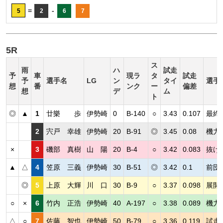
=
-
5
2
6
7
5R
ス
雨
ハ
試走
予
車
現ラ
タ
試走
予
選手名
LG
ン
タイ
選手
想
番
ンク
ー
偏差
想
デ
ム
ト
◎
▲
1
廿樂 歩
伊勢崎
0
B-140
○
3.43
0.107
最終
2
宍戸 幸雄
伊勢崎
20
B-91
◎
3.45
0.08
機力
×
3
磯部 真樹
山 陽
20
B-4
○
3.42
0.083
抜け
▲
△
4
笠原 三義
伊勢崎
30
B-51
◎
3.42
0.1
前団
◎
5
上原 大輝
川 口
30
B-9
○
3.37
0.098
展開
○
×
6
竹内 正浩
伊勢崎
40
A-197
○
3.38
0.089
機力
△
○
7
佐藤 智也
伊勢崎
50
B-79
○
3.36
0.119
試走