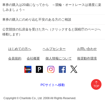
車券の購入は20歳になってから ～競輪・オートレースは適度に楽
Dokanto!
キャリーオーバー一覧
関
競輪選手情報
弥彦競輪場
前橋競輪場
取手競輪場
宇都宮競輪場
しみましょう～
東
大宮競輪場
西武園競輪場
京王閣競輪場
立川競輪場
チャリロトプラザ
Perfecta Navi
車券の購入にのめり込む不安のある方のご相談
南
松戸競輪場
千葉競輪場
川崎競輪場
平塚競輪場
公営競技の払戻金を受けた方へ（クリックすると国税庁のページへ
netkeirin
関
移動します）
小田原競輪場
伊東競輪場
静岡競輪場
東
ケイリンガル
中
名古屋競輪場
岐阜競輪場
大垣競輪場
豊橋競輪場
はじめての方へ
ヘルプセンター
お問い合わせ
部
チャリレンジャー
富山競輪場
松阪競輪場
四日市競輪場
会員規約
会社概要
個人情報について
推奨動作環境
競輪場情報
近
福井競輪場
奈良競輪場
向日町競輪場
和歌山競輪場
畿
岸和田競輪場
オートレース場情報
PCサイトへ移動
中国
玉野競輪場
広島競輪場
防府競輪場
Copyright © Chariloto Co., Ltd. 2008 All Rights Reserved.
四国
高松競輪場
小松島競輪場
高知競輪場
松山競輪場