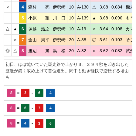
×
4
森村 亮
伊勢崎
10
A-130
△
3.68
0.084
機力
5
小原 望
川 口
10
A-139
▲
3.68
0.096
もう
△
▲
6
塚越 浩之
伊勢崎
10
A-19
○
3.64
0.108
カマ
○
7
金山 周平
伊勢崎
20
A-88
◎
3.61
0.103
そこ
◎
△
8
渡辺 篤
浜 松
20
A-32
○
3.62
0.082
試走
初日、ほぼ乾いていた斑走路で上がり３、３９４秒を叩き出した
渡邉が鋭く攻め上げて首位進出。間中も動き軽快で逆転する場面
も
=
-
8
3
6
4
=
-
8
6
3
4
=
-
8
4
3
6