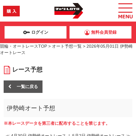
ログイン
無料会員登録
競輪・オートレースTOP
>
オート予想一覧
>
2026年05月01日 伊勢崎
オートレース
レース予想
一覧に戻る
伊勢崎オート予想
※本レースデータを第三者に配布することを禁じます。
≪ 4月30日 伊勢崎オートレース
|
5月2日 伊勢崎オートレース ≫