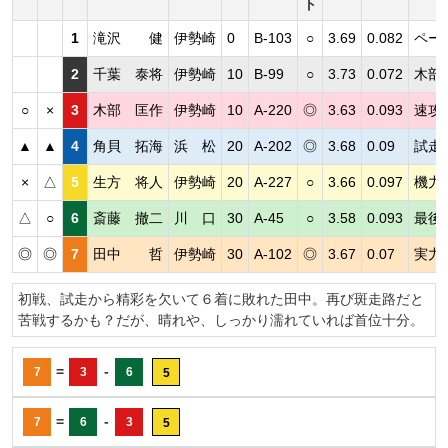
ト
1
滝沢 健
伊勢崎
0
B-103
○
3.69
0.082
ペー
2
千葉 泰将
伊勢崎
10
B-99
○
3.73
0.072
木部
○
×
3
木部 匡作
伊勢崎
10
A-220
◎
3.63
0.093
速攻
▲
▲
4
角貝 拓海
浜 松
20
A-202
◎
3.68
0.09
試走
×
△
5
生方 将人
伊勢崎
20
A-227
○
3.66
0.097
機力
△
○
6
斎藤 撤二
川 口
30
A-45
○
3.58
0.093
最後
◎
◎
7
田中 哲
伊勢崎
30
A-102
◎
3.67
0.07
実力
初戦、試走から精彩を欠いて６着に敗れた田中。再び斑走路だと
苦戦するかも？だが、晴れや、しっかり濡れていれば首位十分。
=
-
7
3
6
5
=
-
7
6
3
5