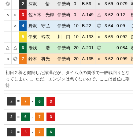
◎
2
深沢 悟
伊勢崎
0
B-56
○
3.69
0.079
早
×
○
3
佐々木 光輝
伊勢崎
0
A-149
△
3.62
0.12
軌
×
4
野沢 守弘
伊勢崎
10
B-22
◎
3.64
0.09
こ
5
伊東 玲衣
川 口
10
A-133
○
3.65
0.092
捌
△
△
6
湯浅 浩
伊勢崎
20
A-201
◎
0.084
巻
○
◎
7
鈴木 将光
伊勢崎
20
A-165
○
3.62
0.099
試
初日２着と健闘した深澤だが、タイム点の関係で一般戦回りとな
ってしまい…。ただ、エンジンは悪くないので、ここは首位に期
待
=
-
2
7
6
3
=
-
2
6
7
3
=
-
2
3
7
6