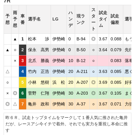
7R
ス
雨
ハ
試走
予
車
現ラ
タ
試走
予
選手名
LG
ン
タイ
選手
想
番
ンク
ー
偏差
想
デ
ム
ト
▲
1
松本 渉
伊勢崎
0
B-94
◎
3.67
0.088
もう
▲
○
2
保永 高男
伊勢崎
0
B-50
○
3.64
0.079
先行
×
3
北爪 勝義
伊勢崎
10
B-12
○
0.083
落車
△
4
竹内 正浩
伊勢崎
20
A-211
○
3.63
0.085
悪く
○
5
小林 悠樹
浜 松
20
A-207
◎
3.69
0.085
好発
×
◎
6
菅野 仁翔
伊勢崎
30
A-203
◎
3.67
0.105
まく
◎
△
7
亀井 政和
伊勢崎
30
A-37
○
3.67
0.071
力強
昨６Ｒ、試走トップタイムをマークして１番人気に推された亀井
だが、レースアシ今イチで着外。それでも実力を重視し本命に推
す