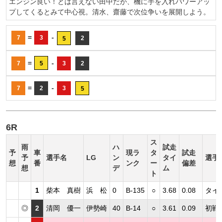
エンジン良い！とは言えない田中だが、機に手を入れパワーアッ
プしてくるとみて中心視。清水、齋藤で次位争いを展開しよう。
=
-
7
3
2
5
=
-
7
5
3
2
=
-
7
2
3
5
6R
ス
雨
ハ
試走
予
車
現ラ
タ
試走
予
選手名
LG
ン
タイ
選手
想
番
ンク
ー
偏差
想
デ
ム
ト
1
柴本 真樹
浜 松
0
B-135
○
3.68
0.08
タイ
◎
2
清岡 優一
伊勢崎
40
B-14
○
3.61
0.09
初戦