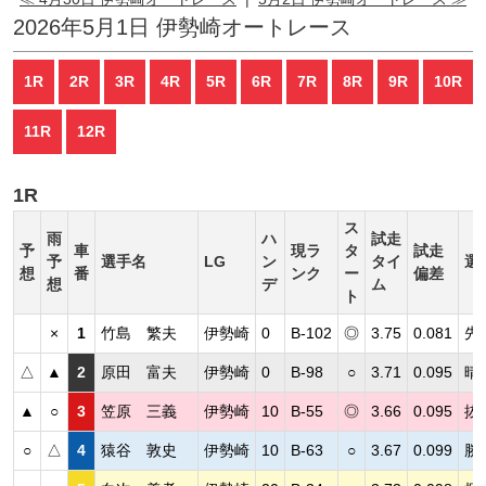
2026年5月1日 伊勢崎オートレース
1R
2R
3R
4R
5R
6R
7R
8R
9R
10R
11R
12R
1R
ス
雨
ハ
試走
予
車
現ラ
タ
試走
予
選手名
LG
ン
タイ
選
想
番
ンク
ー
偏差
想
デ
ム
ト
×
1
竹島 繁夫
伊勢崎
0
B-102
◎
3.75
0.081
先
△
▲
2
原田 富夫
伊勢崎
0
B-98
○
3.71
0.095
晴
▲
○
3
笠原 三義
伊勢崎
10
B-55
◎
3.66
0.095
抜
○
△
4
猿谷 敦史
伊勢崎
10
B-63
○
3.67
0.099
勝