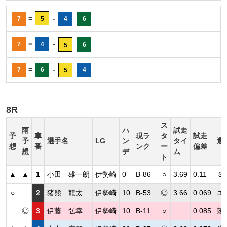
=
-
7
5
4
6
=
-
7
4
6
5
=
-
7
6
4
5
8R
ス
雨
ハ
試走
予
車
現ラ
タ
試走
予
選手名
LG
ン
タイ
選
想
番
ンク
ー
偏差
想
デ
ム
ト
▲
▲
1
小田 雄一朗
伊勢崎
0
B-86
○
3.69
0.11
Ｓ
○
2
猪熊 龍太
伊勢崎
10
B-53
◎
3.66
0.069
エ
◎
3
伊藤 弘幸
伊勢崎
10
B-11
○
0.085
落