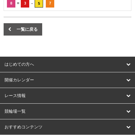
=
-
8
3
7
5
一覧に戻る
はじめての方へ
はじめての方へ
開催カレンダー
競輪
レース情報
オートレース
レース予想
競輪場一覧
競輪くじ
レース結果
北日本
函館競輪場
青森競輪場
いわき平競輪場
おすすめコンテンツ