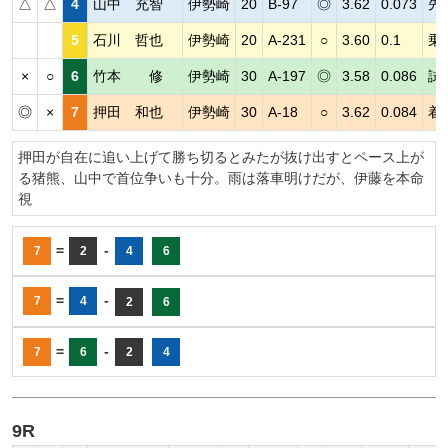
△
△
4
山中 充智
伊勢崎
20
B-97
◎
3.62
0.073
先
5
石川 哲也
伊勢崎
20
A-231
○
3.60
0.1
乗
×
○
6
竹本 修
伊勢崎
30
A-197
◎
3.58
0.086
試
◎
×
7
押田 和也
伊勢崎
30
A-18
○
3.62
0.084
着
押田が自在に追い上げて勝ち切るとみたが抜け出すとペース上が
る猪熊、山中で首位争いも十分。雨は落車明けだが、伊藤を本命
視
=
-
7
2
4
6
=
-
7
4
2
6
=
-
7
6
2
4
9R