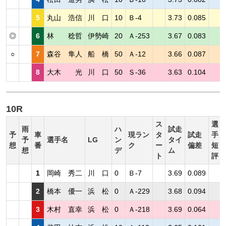
5
丸山 浩信
川 口
10
Ｂ-4
3.73
0.085
◎
6
林 稔哲
伊勢崎
20
Ａ-253
3.67
0.083
○
7
森谷 隼人
船 橋
50
Ａ-12
3.66
0.087
8
大木 光
川 口
50
Ｓ-36
3.63
0.104
10R
ス
選
雨
ハ
試走
予
車
現ラン
タ
試走
手
予
選手名
LG
ン
タイ
想
番
ク
ー
偏差
短
想
デ
ム
ト
評
1
岡崎 秀二
川 口
0
Ｂ-7
3.69
0.089
2
橋本 優一
浜 松
0
Ａ-229
3.68
0.094
3
木村 直幸
浜 松
0
Ａ-218
3.69
0.064