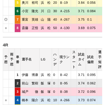
5
奥川 裕司
浜 松
20
Ｂ-19
3.84
0.056
6
小宮 隆光
川 口
30
Ａ-215
3.71
0.084
◎
7
重富 英雄
山 陽
40
Ａ-267
3.75
0.1
○
8
斎藤 正悟
浜 松
50
Ａ-130
3.69
0.075
4R
ス
選
雨
ハ
試走
予
車
現ラン
タ
試走
手
予
選手名
LG
ン
タイ
想
番
ク
ー
偏差
短
想
デ
ム
ト
評
1
伊藤 博康
浜 松
0
Ｂ-42
3.71
0.095
2
前山 繁樹
飯 塚
0
Ｂ-95
3.74
0.062
3
城戸 徹
飯 塚
0
Ｂ-38
3.72
0.096
○
4
橋本 陽介
浜 松
10
Ａ-266
3.73
0.074