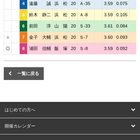
4
遠藤 誠
浜 松
20
Ａ-35
3.59
0.075
5
鈴木 静二
浜 松
20
Ａ-8
3.59
0.105
6
前田 淳
山 陽
20
Ｓ-33
3.61
0.084
○
7
金子 大輔
浜 松
20
Ｓ-7
3.60
0.093
◎
8
浦田 信輔
飯 塚
20
Ｓ-8
3.59
0.092
一覧に戻る
はじめての方へ
はじめての方へ
開催カレンダー