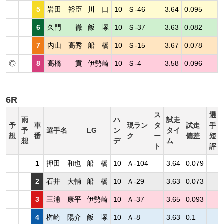
5
岩田 裕臣
川 口
10
Ｓ-46
3.64
0.095
6
久門 徹
飯 塚
10
Ｓ-37
3.63
0.082
7
内山 高秀
船 橋
10
Ｓ-15
3.67
0.078
◎
8
高橋 貢
伊勢崎
10
Ｓ-4
3.58
0.096
6R
ス
選
雨
ハ
試走
予
車
現ラン
タ
試走
手
予
選手名
LG
ン
タイ
想
番
ク
ー
偏差
短
想
デ
ム
ト
評
1
押田 和也
船 橋
10
Ａ-104
3.64
0.079
2
石井 大輔
船 橋
10
Ａ-29
3.63
0.073
3
三浦 康平
伊勢崎
10
Ａ-37
3.65
0.093
4
桝崎 陽介
飯 塚
10
Ａ-8
3.63
0.1