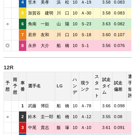
4
笠木 美孝
浜 松
10
Ａ-19
3.58
0.083
5
加賀谷 建明
川 口
10
Ａ-30
3.58
0.083
○
6
角南 一如
山 陽
10
Ｓ-23
3.63
0.082
7
若井 友和
川 口
10
Ｓ-18
3.60
0.107
◎
8
永井 大介
船 橋
10
Ｓ-1
3.56
0.076
12R
ス
選
雨
ハ
試走
予
車
現ラ
タ
試走
手
予
選手名
LG
ン
タイ
想
番
ンク
ー
偏差
短
想
デ
ム
ト
評
1
武藤 博臣
船 橋
10
Ａ-78
3.66
0.098
○
2
鈴木 圭一郎
船 橋
10
Ａ-12
3.55
0.08
3
中尾 貴志
飯 塚
10
Ａ-10
3.61
0.091