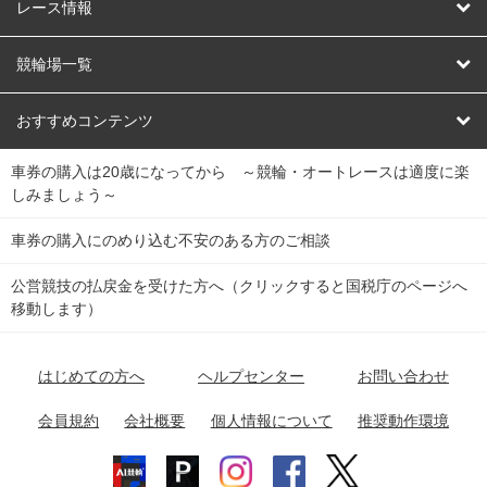
競輪
レース情報
オートレース
レース予想
競輪場一覧
競輪くじ
レース結果
北日本
函館競輪場
青森競輪場
いわき平競輪場
おすすめコンテンツ
車券の購入は20歳になってから ～競輪・オートレースは適度に楽
Dokanto!
キャリーオーバー一覧
関
競輪選手情報
弥彦競輪場
前橋競輪場
取手競輪場
宇都宮競輪場
しみましょう～
東
大宮競輪場
西武園競輪場
京王閣競輪場
立川競輪場
チャリロトプラザ
Perfecta Navi
車券の購入にのめり込む不安のある方のご相談
南
松戸競輪場
千葉競輪場
川崎競輪場
平塚競輪場
公営競技の払戻金を受けた方へ（クリックすると国税庁のページへ
netkeirin
関
移動します）
小田原競輪場
伊東競輪場
静岡競輪場
東
ケイリンガル
中
名古屋競輪場
岐阜競輪場
大垣競輪場
豊橋競輪場
はじめての方へ
ヘルプセンター
お問い合わせ
部
チャリレンジャー
富山競輪場
松阪競輪場
四日市競輪場
会員規約
会社概要
個人情報について
推奨動作環境
競輪場情報
近
福井競輪場
奈良競輪場
向日町競輪場
和歌山競輪場