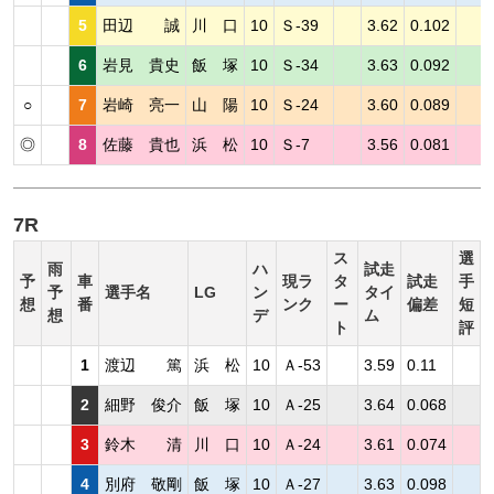
5
田辺 誠
川 口
10
Ｓ-39
3.62
0.102
6
岩見 貴史
飯 塚
10
Ｓ-34
3.63
0.092
○
7
岩崎 亮一
山 陽
10
Ｓ-24
3.60
0.089
◎
8
佐藤 貴也
浜 松
10
Ｓ-7
3.56
0.081
7R
ス
選
雨
ハ
試走
予
車
現ラ
タ
試走
手
予
選手名
LG
ン
タイ
想
番
ンク
ー
偏差
短
想
デ
ム
ト
評
1
渡辺 篤
浜 松
10
Ａ-53
3.59
0.11
2
細野 俊介
飯 塚
10
Ａ-25
3.64
0.068
3
鈴木 清
川 口
10
Ａ-24
3.61
0.074
4
別府 敬剛
飯 塚
10
Ａ-27
3.63
0.098