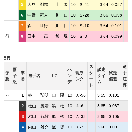
5
人見 剛志
山 陽
10
Ｓ-41
3.64
0.087
6
中野 憲人
川 口
10
Ｓ-28
3.66
0.098
7
森 且行
川 口
10
Ｓ-10
3.64
0.101
◎
8
田中 茂
飯 塚
10
Ｓ-8
3.64
0.099
5R
ス
選
雨
ハ
試走
予
車
現ラ
タ
試走
手
予
選手名
LG
ン
タイ
想
番
ンク
ー
偏差
短
想
デ
ム
ト
評
○
1
林 弘明
山 陽
10
Ａ-56
3.59
0.101
2
松山 茂靖
浜 松
10
Ａ-6
3.65
0.067
3
岩田 行雄
船 橋
10
Ａ-33
3.65
0.105
4
内山 雄介
飯 塚
10
Ａ-7
3.66
0.091