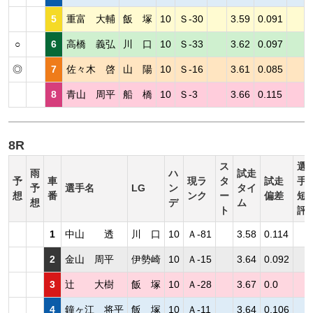
5
重富 大輔
飯 塚
10
Ｓ-30
3.59
0.091
○
6
高橋 義弘
川 口
10
Ｓ-33
3.62
0.097
◎
7
佐々木 啓
山 陽
10
Ｓ-16
3.61
0.085
8
青山 周平
船 橋
10
Ｓ-3
3.66
0.115
8R
ス
選
雨
ハ
試走
予
車
現ラ
タ
試走
手
予
選手名
LG
ン
タイ
想
番
ンク
ー
偏差
短
想
デ
ム
ト
評
1
中山 透
川 口
10
Ａ-81
3.58
0.114
2
金山 周平
伊勢崎
10
Ａ-15
3.64
0.092
3
辻 大樹
飯 塚
10
Ａ-28
3.67
0.0
4
鐘ヶ江 将平
飯 塚
10
Ａ-11
3.64
0.106