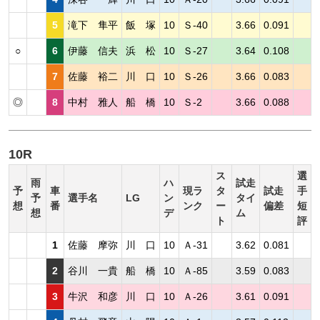
5
滝下 隼平
飯 塚
10
Ｓ-40
3.66
0.091
○
6
伊藤 信夫
浜 松
10
Ｓ-27
3.64
0.108
7
佐藤 裕二
川 口
10
Ｓ-26
3.66
0.083
◎
8
中村 雅人
船 橋
10
Ｓ-2
3.66
0.088
10R
ス
選
雨
ハ
試走
予
車
現ラ
タ
試走
手
予
選手名
LG
ン
タイ
想
番
ンク
ー
偏差
短
想
デ
ム
ト
評
1
佐藤 摩弥
川 口
10
Ａ-31
3.62
0.081
2
谷川 一貴
船 橋
10
Ａ-85
3.59
0.083
3
牛沢 和彦
川 口
10
Ａ-26
3.61
0.091