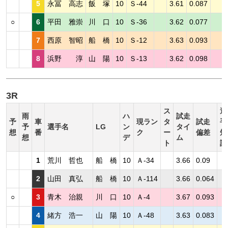
5
永冨 高志
飯 塚
10
Ｓ-44
3.61
0.087
○
6
平田 雅崇
川 口
10
Ｓ-36
3.62
0.077
7
西原 智昭
船 橋
10
Ｓ-12
3.63
0.093
8
浜野 淳
山 陽
10
Ｓ-13
3.62
0.098
3R
ス
選
雨
ハ
試走
予
車
現ラン
タ
試走
手
予
選手名
LG
ン
タイ
想
番
ク
ー
偏差
短
想
デ
ム
ト
評
1
荒川 哲也
船 橋
10
Ａ-34
3.66
0.09
2
山田 真弘
船 橋
10
Ａ-114
3.66
0.064
○
3
青木 治親
川 口
10
Ａ-4
3.67
0.093
4
緒方 浩一
山 陽
10
Ａ-48
3.63
0.083