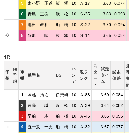
5
東小野 正道
飯 塚
10
Ａ-17
3.63
0.074
6
青島 正樹
浜 松
10
Ｓ-35
3.63
0.093
7
池田 政和
船 橋
10
Ｓ-22
3.70
0.094
◎
8
篠原 睦
飯 塚
10
Ｓ-14
3.65
0.084
4R
ス
選
雨
ハ
試走
予
車
現ラ
タ
試走
手
予
選手名
LG
ン
タイ
想
番
ンク
ー
偏差
短
想
デ
ム
ト
評
1
塚越 浩之
伊勢崎
10
Ａ-83
3.69
0.084
2
遠藤 誠
浜 松
10
Ａ-39
3.64
0.082
3
早船 歩
船 橋
10
Ａ-46
3.65
0.096
○
4
五十嵐 一夫
船 橋
10
Ａ-32
3.67
0.077