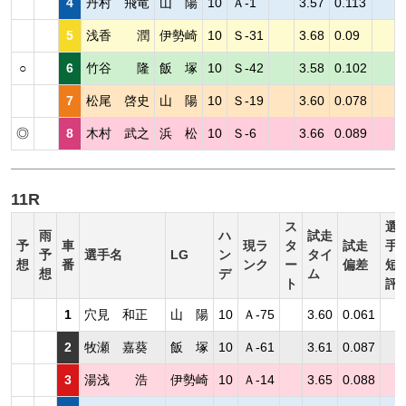
4
丹村 飛竜
山 陽
10
Ａ-1
3.57
0.113
5
浅香 潤
伊勢崎
10
Ｓ-31
3.68
0.09
○
6
竹谷 隆
飯 塚
10
Ｓ-42
3.58
0.102
7
松尾 啓史
山 陽
10
Ｓ-19
3.60
0.078
◎
8
木村 武之
浜 松
10
Ｓ-6
3.66
0.089
11R
ス
選
雨
ハ
試走
予
車
現ラ
タ
試走
手
予
選手名
LG
ン
タイ
想
番
ンク
ー
偏差
短
想
デ
ム
ト
評
1
穴見 和正
山 陽
10
Ａ-75
3.60
0.061
2
牧瀬 嘉葵
飯 塚
10
Ａ-61
3.61
0.087
3
湯浅 浩
伊勢崎
10
Ａ-14
3.65
0.088