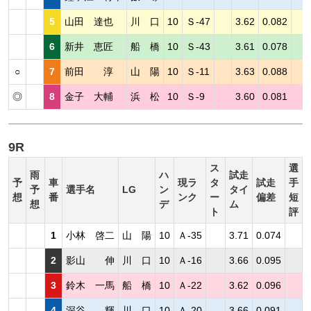
5
山田 達也
川 口
10
Ｓ-47
3.62
0.082
6
新井 恵匠
船 橋
10
Ｓ-43
3.61
0.078
○
7
前田 淳
山 陽
10
Ｓ-11
3.63
0.088
◎
8
金子 大輔
浜 松
10
Ｓ-9
3.60
0.081
9R
ス
選
雨
ハ
試走
予
車
現ラ
タ
試走
手
予
選手名
LG
ン
タイ
想
番
ンク
ー
偏差
短
想
デ
ム
ト
評
1
小林 啓二
山 陽
10
Ａ-35
3.71
0.074
2
影山 伸
川 口
10
Ａ-16
3.66
0.095
3
鈴木 一馬
船 橋
10
Ａ-22
3.62
0.096
4
深谷 輝
川 口
10
Ａ-20
3.66
0.091