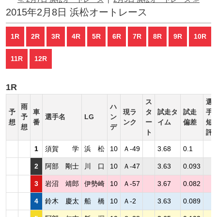
2015年2月8日 浜松オートレース
1R
2R
3R
4R
5R
6R
7R
8R
9R
10R
11R
12R
1R
ス
選
雨
ハ
予
車
現ラ
タ
試走タ
試走
手
予
選手名
LG
ン
想
番
ンク
ー
イム
偏差
短
想
デ
ト
評
1
須賀 学
浜 松
10
Ａ-49
3.68
0.1
2
阿部 剛士
川 口
10
Ａ-47
3.63
0.093
3
岩沼 靖郎
伊勢崎
10
Ａ-57
3.67
0.082
4
鈴木 慶太
船 橋
10
Ａ-2
3.63
0.089