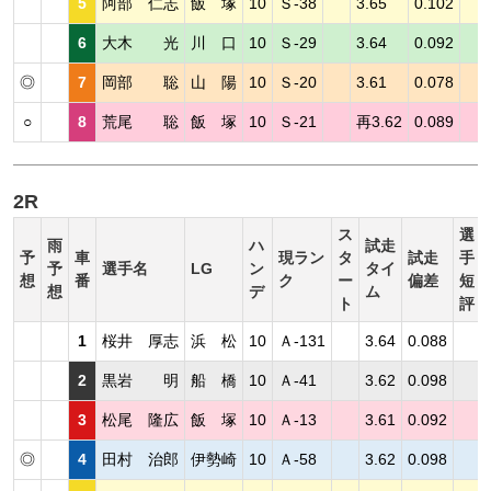
5
阿部 仁志
飯 塚
10
Ｓ-38
3.65
0.102
6
大木 光
川 口
10
Ｓ-29
3.64
0.092
◎
7
岡部 聡
山 陽
10
Ｓ-20
3.61
0.078
○
8
荒尾 聡
飯 塚
10
Ｓ-21
再3.62
0.089
2R
ス
選
雨
ハ
試走
予
車
現ラン
タ
試走
手
予
選手名
LG
ン
タイ
想
番
ク
ー
偏差
短
想
デ
ム
ト
評
1
桜井 厚志
浜 松
10
Ａ-131
3.64
0.088
2
黒岩 明
船 橋
10
Ａ-41
3.62
0.098
3
松尾 隆広
飯 塚
10
Ａ-13
3.61
0.092
◎
4
田村 治郎
伊勢崎
10
Ａ-58
3.62
0.098