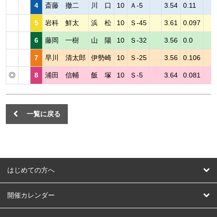
4
斎藤 撤二
川 口
10
Ａ-5
3.54
0.11
5
岩科 鮮太
浜 松
10
Ｓ-45
3.61
0.097
6
藤岡 一樹
山 陽
10
Ｓ-32
3.56
0.0
7
早川 清太郎
伊勢崎
10
Ｓ-25
3.56
0.106
◎
8
浦田 信輔
飯 塚
10
Ｓ-5
3.64
0.081
一覧に戻る
はじめての方へ
はじめての方へ
開催カレンダー