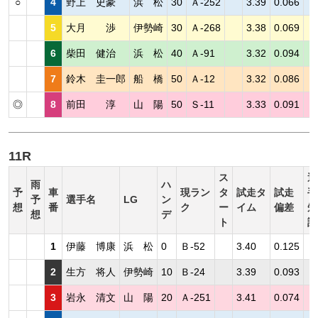
○
4
野上 史豪
浜 松
30
Ａ-252
3.39
0.066
5
大月 渉
伊勢崎
30
Ａ-268
3.38
0.069
6
柴田 健治
浜 松
40
Ａ-91
3.32
0.094
7
鈴木 圭一郎
船 橋
50
Ａ-12
3.32
0.086
◎
8
前田 淳
山 陽
50
Ｓ-11
3.33
0.091
11R
ス
選
雨
ハ
予
車
現ラン
タ
試走タ
試走
手
予
選手名
LG
ン
想
番
ク
ー
イム
偏差
短
想
デ
ト
評
1
伊藤 博康
浜 松
0
Ｂ-52
3.40
0.125
2
生方 将人
伊勢崎
10
Ｂ-24
3.39
0.093
3
岩永 清文
山 陽
20
Ａ-251
3.41
0.074