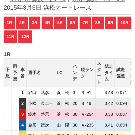
2015年3月6日 浜松オートレース
1R
2R
3R
4R
5R
6R
7R
8R
9R
10R
11R
12R
1R
ス
選
雨
ハ
試走
予
車
現ラン
タ
試走
手
予
選手名
LG
ン
タイ
想
番
ク
ー
偏差
短
想
デ
ム
ト
評
1
谷口 武彦
浜 松
0
Ｂ-91
3.48
0.071
2
小松 久二一
浜 松
20
Ｂ-49
3.42
0.094
3
鈴木 啓示
浜 松
30
Ａ-254
3.38
0.087
4
金居 徳次
山 陽
30
Ａ-235
3.41
0.094