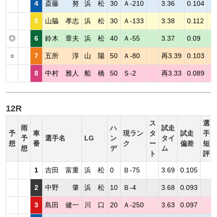
4
斎藤 努
浜 松
30
Ａ-210
3.36
0.104
5
山脇 孝志
浜 松
30
Ａ-133
3.38
0.112
◎
6
鈴木 章夫
浜 松
40
Ａ-55
3.37
0.09
○
7
五所 淳
山 陽
50
Ａ-80
再3.39
0.103
8
中村 雅人
船 橋
50
Ｓ-2
再3.33
0.089
12R
ス
選
雨
ハ
試走
予
車
現ラン
タ
試走
手
予
選手名
LG
ン
タイ
想
番
ク
ー
偏差
短
想
デ
ム
ト
評
1
吉田 富重
浜 松
0
Ｂ-75
3.69
0.105
2
中野 肇
浜 松
10
Ｂ-4
3.68
0.093
3
島田 健一
川 口
20
Ａ-250
3.63
0.097