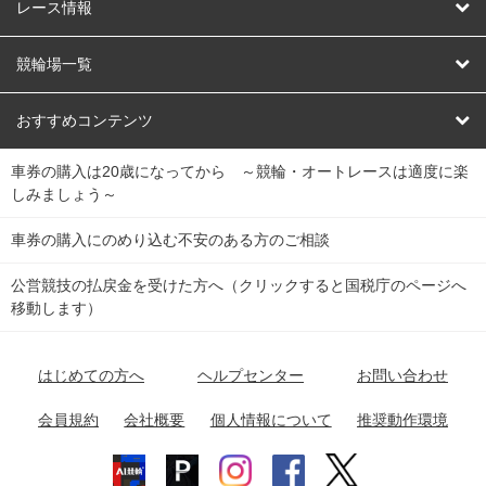
競輪
レース情報
オートレース
レース予想
競輪場一覧
競輪くじ
レース結果
北日本
函館競輪場
青森競輪場
いわき平競輪場
おすすめコンテンツ
車券の購入は20歳になってから ～競輪・オートレースは適度に楽
Dokanto!
キャリーオーバー一覧
関
競輪選手情報
弥彦競輪場
前橋競輪場
取手競輪場
宇都宮競輪場
しみましょう～
東
大宮競輪場
西武園競輪場
京王閣競輪場
立川競輪場
チャリロトプラザ
Perfecta Navi
車券の購入にのめり込む不安のある方のご相談
南
松戸競輪場
千葉競輪場
川崎競輪場
平塚競輪場
公営競技の払戻金を受けた方へ（クリックすると国税庁のページへ
netkeirin
関
移動します）
小田原競輪場
伊東競輪場
静岡競輪場
東
ケイリンガル
中
名古屋競輪場
岐阜競輪場
大垣競輪場
豊橋競輪場
はじめての方へ
ヘルプセンター
お問い合わせ
部
チャリレンジャー
富山競輪場
松阪競輪場
四日市競輪場
会員規約
会社概要
個人情報について
推奨動作環境
競輪場情報
近
福井競輪場
奈良競輪場
向日町競輪場
和歌山競輪場