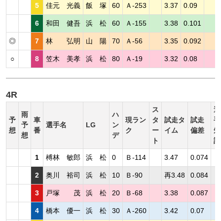
5
佳元 光義
飯 塚
60
Ａ-253
3.37
0.09
6
和田 健吾
浜 松
60
Ａ-155
3.38
0.101
◎
7
林 弘明
山 陽
70
Ａ-56
3.35
0.092
○
8
笠木 美孝
浜 松
80
Ａ-19
3.32
0.08
4R
ス
選
雨
ハ
予
車
現ラン
タ
試走タ
試走
手
予
選手名
LG
ン
想
番
ク
ー
イム
偏差
短
想
デ
ト
評
1
榑林 敏郎
浜 松
0
Ｂ-114
3.47
0.074
2
奥川 裕司
浜 松
10
Ｂ-90
再3.48
0.084
3
戸塚 茂
浜 松
20
Ｂ-68
3.38
0.087
4
橋本 優一
浜 松
30
Ａ-260
3.42
0.07