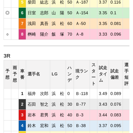
5
柴田 紘志
浜 松
50
Ａ-187
3.37
0.116
◎
6
日室 志郎
山 陽
50
Ａ-154
3.35
0.1
7
浅田 真吾
浜 松
60
Ａ-50
3.35
0.081
○
8
桝崎 陽介
飯 塚
70
Ａ-8
3.33
0.096
3R
ス
選
雨
ハ
試走
予
車
現ラン
タ
試走
手
予
選手名
LG
ン
タイ
想
番
ク
ー
偏差
短
想
デ
ム
ト
評
1
福井 次郎
浜 松
0
Ｂ-118
3.49
0.089
2
石田 智之
浜 松
30
Ｂ-77
3.43
0.076
3
岩本 君男
浜 松
40
Ｂ-3
3.44
0.083
4
鈴木 宏和
浜 松
50
Ｂ-38
3.37
0.095