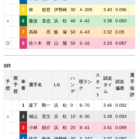
5
林 稔哲
伊勢崎
30
Ａ-209
3.40
0.096
○
6
藤波 直也
浜 松
40
Ａ-42
3.38
0.083
7
高林 亮
飯 塚
50
Ａ-43
3.32
0.09
◎
8
佐々木 啓
山 陽
50
Ｓ-16
3.33
0.087
9R
ス
選
雨
ハ
試走
予
車
現ラン
タ
試走
手
予
選手名
LG
ン
タイ
想
番
ク
ー
偏差
短
想
デ
ム
ト
評
1
森下 剛一
浜 松
0
Ｂ-70
3.46
0.092
○
2
城山 英文
浜 松
10
Ｂ-30
3.39
0.093
3
小林 頼介
浜 松
20
Ｂ-41
3.41
0.089
4
猿谷 敦史
伊勢崎
30
Ａ-247
3.37
0.097