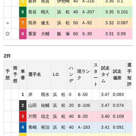
5
新井 裕貴
伊勢崎
40
Ａ-216
3.35
0.1
6
長谷 晴久
浜 松
40
Ａ-207
3.35
0.101
○
7
筒井 健太
浜 松
50
Ａ-92
3.32
0.087
◎
8
重富 大輔
飯 塚
60
Ｓ-30
3.31
0.09
2R
ス
選
雨
ハ
試走
予
車
現ラン
タ
試走
手
予
選手名
LG
ン
タイ
想
番
ク
ー
偏差
短
想
デ
ム
ト
評
1
岸 萌水
浜 松
0
Ｂ-50
3.47
0.083
2
山田 祐輔
浜 松
20
Ｂ-106
3.47
0.074
3
片岡 信之
浜 松
40
Ｂ-20
3.40
0.109
4
青嶋 裕治
浜 松
40
Ａ-183
3.41
0.091