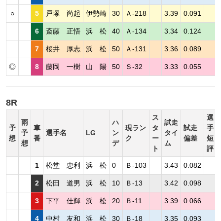
○
5
戸塚 尚起
伊勢崎
30
Ａ-218
3.39
0.091
6
斎藤 正悟
浜 松
40
Ａ-134
3.34
0.124
7
桜井 厚志
浜 松
50
Ａ-131
3.36
0.089
◎
8
藤岡 一樹
山 陽
50
Ｓ-32
3.33
0.055
8R
ス
選
雨
ハ
試走
予
車
現ラン
タ
試走
手
予
選手名
LG
ン
タイ
想
番
ク
ー
偏差
短
想
デ
ム
ト
評
1
松堂 忠利
浜 松
0
Ｂ-103
3.43
0.082
2
松田 道男
浜 松
10
Ｂ-13
3.42
0.098
3
下平 佳輝
浜 松
20
Ｂ-11
3.39
0.066
4
中村 友和
浜 松
30
Ｂ-18
3.35
0.093