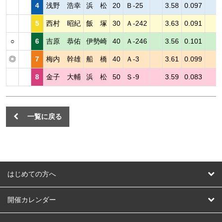
4
浅野 浩幸
浜 松
20
Ｂ-25
3.58
0.097
5
西村 昭紀
飯 塚
30
Ａ-242
3.63
0.091
○
6
吉原 恭佑
伊勢崎
40
Ａ-246
3.56
0.101
◎
7
梅内 幹雄
船 橋
40
Ａ-3
3.61
0.099
8
金子 大輔
浜 松
50
Ｓ-9
3.59
0.083
一覧に戻る
はじめての方へ
はじめての方へ
開催カレンダー