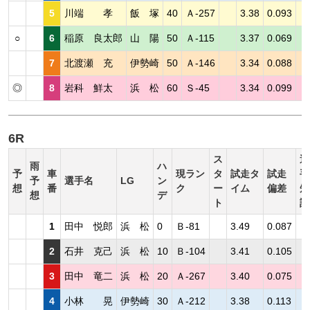
5
川端 孝
飯 塚
40
Ａ-257
3.38
0.093
○
6
稲原 良太郎
山 陽
50
Ａ-115
3.37
0.069
7
北渡瀬 充
伊勢崎
50
Ａ-146
3.34
0.088
◎
8
岩科 鮮太
浜 松
60
Ｓ-45
3.34
0.099
6R
ス
選
雨
ハ
予
車
現ラン
タ
試走タ
試走
手
予
選手名
LG
ン
想
番
ク
ー
イム
偏差
短
想
デ
ト
評
1
田中 悦郎
浜 松
0
Ｂ-81
3.49
0.087
2
石井 克己
浜 松
10
Ｂ-104
3.41
0.105
3
田中 竜二
浜 松
20
Ａ-267
3.40
0.075
4
小林 晃
伊勢崎
30
Ａ-212
3.38
0.113