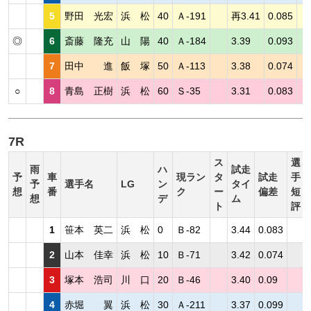
5
野田 光宏
浜 松
40
Ａ-191
再3.41
0.085
◎
6
斎藤 隆充
山 陽
40
Ａ-184
3.39
0.093
7
田中 進
飯 塚
50
Ａ-113
3.38
0.074
○
8
青島 正樹
浜 松
60
Ｓ-35
3.31
0.083
7R
ス
選
雨
ハ
試走
予
車
現ラン
タ
試走
手
予
選手名
LG
ン
タイ
想
番
ク
ー
偏差
短
想
デ
ム
ト
評
1
笹本 英二
浜 松
0
Ｂ-82
3.44
0.083
2
山本 佳幸
浜 松
10
Ｂ-71
3.42
0.074
3
塚本 浩司
川 口
20
Ｂ-46
3.40
0.09
4
赤堀 翼
浜 松
30
Ａ-211
3.37
0.099