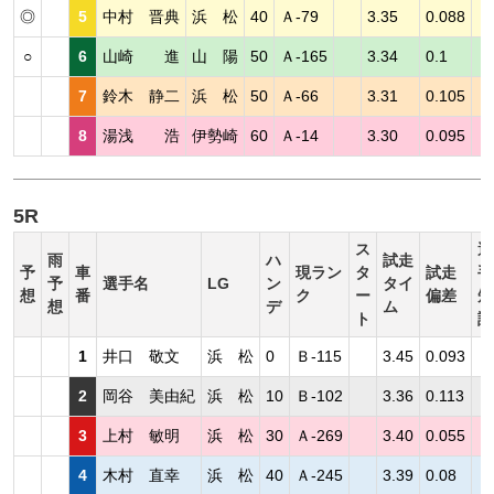
◎
5
中村 晋典
浜 松
40
Ａ-79
3.35
0.088
○
6
山崎 進
山 陽
50
Ａ-165
3.34
0.1
7
鈴木 静二
浜 松
50
Ａ-66
3.31
0.105
8
湯浅 浩
伊勢崎
60
Ａ-14
3.30
0.095
5R
ス
選
雨
ハ
試走
予
車
現ラン
タ
試走
手
予
選手名
LG
ン
タイ
想
番
ク
ー
偏差
短
想
デ
ム
ト
評
1
井口 敬文
浜 松
0
Ｂ-115
3.45
0.093
2
岡谷 美由紀
浜 松
10
Ｂ-102
3.36
0.113
3
上村 敏明
浜 松
30
Ａ-269
3.40
0.055
4
木村 直幸
浜 松
40
Ａ-245
3.39
0.08