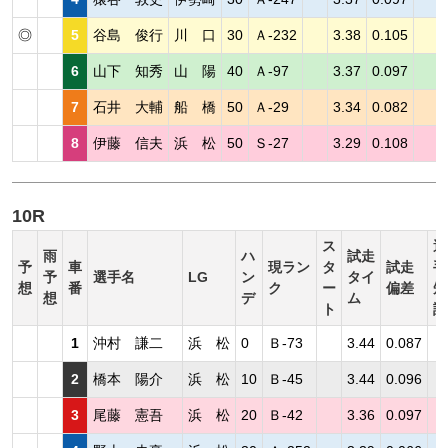
◎
5
谷島 俊行
川 口
30
Ａ-232
3.38
0.105
6
山下 知秀
山 陽
40
Ａ-97
3.37
0.097
7
石井 大輔
船 橋
50
Ａ-29
3.34
0.082
8
伊藤 信夫
浜 松
50
Ｓ-27
3.29
0.108
10R
ス
選
雨
ハ
試走
予
車
現ラン
タ
試走
手
予
選手名
LG
ン
タイ
想
番
ク
ー
偏差
短
想
デ
ム
ト
評
1
沖村 謙二
浜 松
0
Ｂ-73
3.44
0.087
2
橋本 陽介
浜 松
10
Ｂ-45
3.44
0.096
3
尾藤 憲吾
浜 松
20
Ｂ-42
3.36
0.097