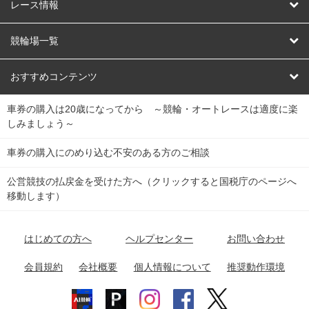
競輪
レース情報
オートレース
レース予想
競輪場一覧
競輪くじ
レース結果
北日本
函館競輪場
青森競輪場
いわき平競輪場
おすすめコンテンツ
車券の購入は20歳になってから ～競輪・オートレースは適度に楽
Dokanto!
キャリーオーバー一覧
関
競輪選手情報
弥彦競輪場
前橋競輪場
取手競輪場
宇都宮競輪場
しみましょう～
東
大宮競輪場
西武園競輪場
京王閣競輪場
立川競輪場
チャリロトプラザ
Perfecta Navi
車券の購入にのめり込む不安のある方のご相談
南
松戸競輪場
千葉競輪場
川崎競輪場
平塚競輪場
公営競技の払戻金を受けた方へ（クリックすると国税庁のページへ
netkeirin
関
移動します）
小田原競輪場
伊東競輪場
静岡競輪場
東
ケイリンガル
中
名古屋競輪場
岐阜競輪場
大垣競輪場
豊橋競輪場
はじめての方へ
ヘルプセンター
お問い合わせ
部
チャリレンジャー
富山競輪場
松阪競輪場
四日市競輪場
会員規約
会社概要
個人情報について
推奨動作環境
競輪場情報
近
福井競輪場
奈良競輪場
向日町競輪場
和歌山競輪場