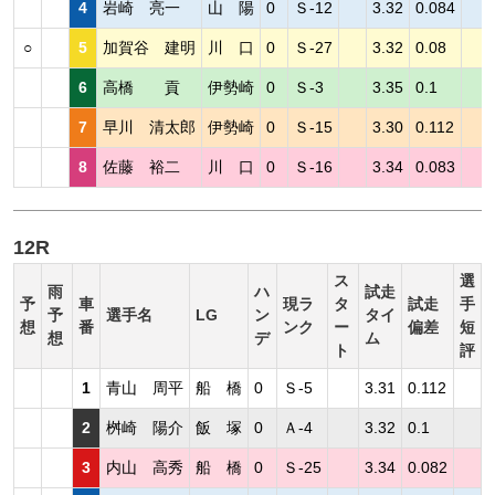
4
岩崎 亮一
山 陽
0
Ｓ-12
3.32
0.084
○
5
加賀谷 建明
川 口
0
Ｓ-27
3.32
0.08
6
高橋 貢
伊勢崎
0
Ｓ-3
3.35
0.1
7
早川 清太郎
伊勢崎
0
Ｓ-15
3.30
0.112
8
佐藤 裕二
川 口
0
Ｓ-16
3.34
0.083
12R
ス
選
雨
ハ
試走
予
車
現ラ
タ
試走
手
予
選手名
LG
ン
タイ
想
番
ンク
ー
偏差
短
想
デ
ム
ト
評
1
青山 周平
船 橋
0
Ｓ-5
3.31
0.112
2
桝崎 陽介
飯 塚
0
Ａ-4
3.32
0.1
3
内山 高秀
船 橋
0
Ｓ-25
3.34
0.082