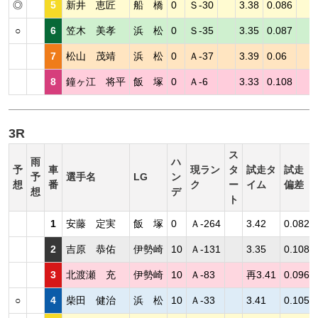
◎
5
新井 恵匠
船 橋
0
Ｓ-30
3.38
0.086
○
6
笠木 美孝
浜 松
0
Ｓ-35
3.35
0.087
7
松山 茂靖
浜 松
0
Ａ-37
3.39
0.06
8
鐘ヶ江 将平
飯 塚
0
Ａ-6
3.33
0.108
3R
ス
雨
ハ
予
車
現ラン
タ
試走タ
試走
予
選手名
LG
ン
想
番
ク
ー
イム
偏差
想
デ
ト
1
安藤 定実
飯 塚
0
Ａ-264
3.42
0.082
2
吉原 恭佑
伊勢崎
10
Ａ-131
3.35
0.108
3
北渡瀬 充
伊勢崎
10
Ａ-83
再3.41
0.096
○
4
柴田 健治
浜 松
10
Ａ-33
3.41
0.105