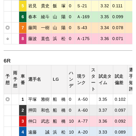
5
岩見 貴史
飯 塚
0
Ｓ-21
3.32
0.111
6
春本 綾斗
山 陽
0
Ａ-169
3.35
0.099
◎
7
藤岡 一樹
山 陽
0
Ｓ-43
3.34
0.078
○
8
藤波 直也
浜 松
0
Ａ-175
3.36
0.071
6R
ス
選
雨
ハ
予
車
現ラ
タ
試走タ
試走
手
予
選手名
LG
ン
想
番
ンク
ー
イム
偏差
短
想
デ
ト
評
◎
1
平塚 雅樹
船 橋
0
Ａ-50
3.35
0.102
2
押田 和也
船 橋
0
Ａ-60
3.37
0.097
3
仲口 武志
船 橋
10
Ａ-77
3.36
0.092
4
遠藤 誠
浜 松
10
Ａ-20
3.33
0.089