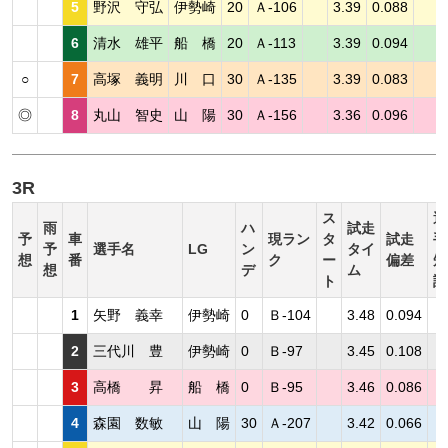
5
野沢 守弘
伊勢崎
20
Ａ-106
3.39
0.088
6
清水 雄平
船 橋
20
Ａ-113
3.39
0.094
○
7
高塚 義明
川 口
30
Ａ-135
3.39
0.083
◎
8
丸山 智史
山 陽
30
Ａ-156
3.36
0.096
3R
ス
選
雨
ハ
試走
予
車
現ラン
タ
試走
手
予
選手名
LG
ン
タイ
想
番
ク
ー
偏差
短
想
デ
ム
ト
評
1
矢野 義幸
伊勢崎
0
Ｂ-104
3.48
0.094
2
三代川 豊
伊勢崎
0
Ｂ-97
3.45
0.108
3
高橋 昇
船 橋
0
Ｂ-95
3.46
0.086
4
森園 数敏
山 陽
30
Ａ-207
3.42
0.066