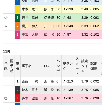
4
柴山 信行
川 口
30
Ａ-115
3.35
0.103
5
水本 竜二
飯 塚
30
Ａ-138
3.40
0.085
◎
6
宍戸 幸雄
伊勢崎
30
Ａ-68
3.39
0.093
○
7
掛川 和人
川 口
30
Ａ-148
3.39
0.062
8
重富 大輔
飯 塚
30
Ａ-57
3.32
0.102
11R
ス
選
雨
ハ
試走
予
車
現ラン
タ
試走
手
予
選手名
LG
ン
タイ
想
番
ク
ー
偏差
短
想
デ
ム
ト
評
1
斎藤 努
浜 松
0
Ａ-213
3.78
0.092
2
鈴木 章夫
浜 松
10
Ａ-139
3.75
0.085
◎
3
鈴木 健吾
浜 松
10
Ａ-167
3.76
0.098