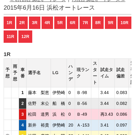
2015年6月16日 浜松オートレース
1R
2R
3R
4R
5R
6R
7R
8R
9R
10R
11R
12R
1R
ス
選
雨
ハ
予
車
現ラン
タ
試走タ
試走
手
予
選手名
LG
ン
想
番
ク
ー
イム
偏差
短
想
デ
ト
評
1
藤本 梨恵
伊勢崎
0
Ｂ-98
3.44
0.083
2
佐野 末公
船 橋
0
Ｂ-56
3.44
0.082
3
松田 道男
浜 松
0
Ｂ-49
再3.43
0.086
4
新井 裕貴
伊勢崎
20
Ａ-153
3.41
0.097