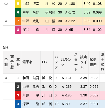
◎
5
山浦 博幸
浜 松
20
Ａ-188
3.40
0.108
6
戸塚 尚起
伊勢崎
30
Ａ-172
3.39
0.099
○
7
中野 政則
山 陽
30
Ａ-122
3.39
0.099
8
深谷 輝
川 口
30
Ａ-65
3.34
0.102
5R
ス
選
雨
ハ
試走
予
車
現ラン
タ
試走
手
予
選手名
LG
ン
タイ
想
番
ク
ー
偏差
短
想
デ
ム
ト
評
○
1
和田 健吾
浜 松
0
Ａ-161
3.39
0.083
2
山脇 孝志
浜 松
0
Ａ-269
3.37
0.099
3
川原 剛
川 口
0
Ａ-190
3.38
0.082
4
深沢 隆
船 橋
10
Ａ-80
3.37
0.091