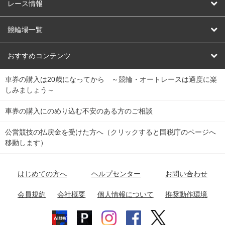
競輪
レース情報
オートレース
レース予想
競輪場一覧
競輪くじ
レース結果
北日本
函館競輪場
青森競輪場
いわき平競輪場
おすすめコンテンツ
車券の購入は20歳になってから ～競輪・オートレースは適度に楽
Dokanto!
キャリーオーバー一覧
関
競輪選手情報
弥彦競輪場
前橋競輪場
取手競輪場
宇都宮競輪場
しみましょう～
東
大宮競輪場
西武園競輪場
京王閣競輪場
立川競輪場
チャリロトプラザ
Perfecta Navi
車券の購入にのめり込む不安のある方のご相談
南
松戸競輪場
千葉競輪場
川崎競輪場
平塚競輪場
公営競技の払戻金を受けた方へ（クリックすると国税庁のページへ
netkeirin
関
移動します）
小田原競輪場
伊東競輪場
静岡競輪場
東
ケイリンガル
中
名古屋競輪場
岐阜競輪場
大垣競輪場
豊橋競輪場
はじめての方へ
ヘルプセンター
お問い合わせ
部
チャリレンジャー
富山競輪場
松阪競輪場
四日市競輪場
会員規約
会社概要
個人情報について
推奨動作環境
競輪場情報
近
福井競輪場
奈良競輪場
向日町競輪場
和歌山競輪場