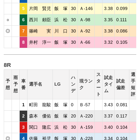
5
片岡 賢児
飯 塚
30
Ａ-146
3.38
0.099
○
6
西川 頼臣
浜 松
30
Ａ-98
3.35
0.111
◎
7
篠崎 実
川 口
30
Ａ-92
3.38
0.086
8
井村 淳一
飯 塚
30
Ａ-66
3.32
0.105
8R
ス
選
雨
ハ
試走
予
車
現ラン
タ
試走
手
予
選手名
LG
ン
タイ
想
番
ク
ー
偏差
短
想
デ
ム
ト
評
1
町田 龍駿
飯 塚
0
Ｂ-57
3.43
0.081
2
森本 優佑
飯 塚
20
Ａ-220
3.37
0.117
3
関口 隆広
浜 松
30
Ａ-159
3.40
0.104
◎
4
佐藤 裕児
飯 塚
30
Ａ-228
3.34
0.104