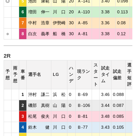
◎
5
池田 康範
山 陽
20
Ａ-141
3.40
0.098
6
増田 伸一
川 口
20
Ａ-110
3.38
0.113
7
中村 浩章
伊勢崎
30
Ａ-85
3.36
0.08
○
8
白次 義孝
船 橋
30
Ａ-81
3.38
0.12
2R
ス
選
雨
ハ
試走
予
車
現ラン
タ
試走
手
予
選手名
LG
ン
タイ
想
番
ク
ー
偏差
短
想
デ
ム
ト
評
1
沖村 謙二
浜 松
0
Ｂ-69
3.46
0.088
2
磯部 真樹
山 陽
0
Ｂ-106
3.44
0.087
3
松尾 俊夫
川 口
0
Ｂ-81
3.48
0.085
4
鈴木 健
川 口
0
Ｂ-77
3.43
0.105