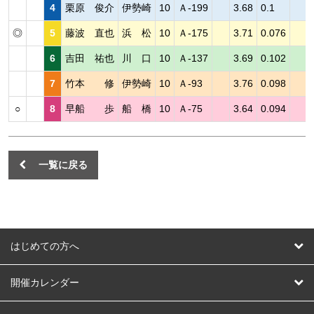
4
栗原 俊介
伊勢崎
10
Ａ-199
3.68
0.1
◎
5
藤波 直也
浜 松
10
Ａ-175
3.71
0.076
6
吉田 祐也
川 口
10
Ａ-137
3.69
0.102
7
竹本 修
伊勢崎
10
Ａ-93
3.76
0.098
○
8
早船 歩
船 橋
10
Ａ-75
3.64
0.094
一覧に戻る
はじめての方へ
はじめての方へ
開催カレンダー