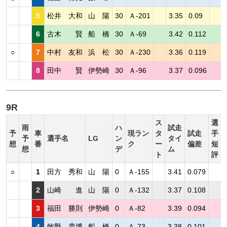
5
松井 大和
山 陽
30
Ａ-201
3.35
0.09
6
古木 賢
船 橋
30
Ａ-69
3.42
0.112
○
7
中村 友和
浜 松
30
Ａ-230
3.36
0.119
8
田中 賢
伊勢崎
30
Ａ-96
3.37
0.096
9R
ス
選
雨
ハ
試走
予
車
現ラン
タ
試走
手
予
選手名
LG
ン
タイ
想
番
ク
ー
偏差
短
想
デ
ム
ト
評
○
1
田方 秀和
山 陽
0
Ａ-155
3.41
0.079
2
山崎 進
山 陽
0
Ａ-132
3.37
0.108
3
福田 勝則
伊勢崎
0
Ａ-82
3.39
0.094
4
牧野 貴博
船 橋
0
Ａ-73
3.38
0.101