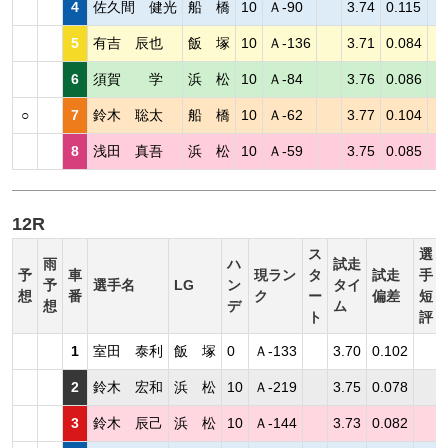
4
佐久間 健光
船 橋
10
Ａ-90
3.74
0.115
5
有吉 辰也
飯 塚
10
Ａ-136
3.71
0.084
6
須賀 学
浜 松
10
Ａ-84
3.76
0.086
○
7
鈴木 聡太
船 橋
10
Ａ-62
3.77
0.104
8
浅田 真吾
浜 松
10
Ａ-59
3.75
0.085
12R
ス
選
雨
ハ
試走
予
車
現ラン
タ
試走
手
予
選手名
LG
ン
タイ
想
番
ク
ー
偏差
短
想
デ
ム
ト
評
1
室田 泰利
飯 塚
0
Ａ-133
3.70
0.102
2
鈴木 宏和
浜 松
10
Ａ-219
3.75
0.078
3
鈴木 辰己
浜 松
10
Ａ-144
3.73
0.082