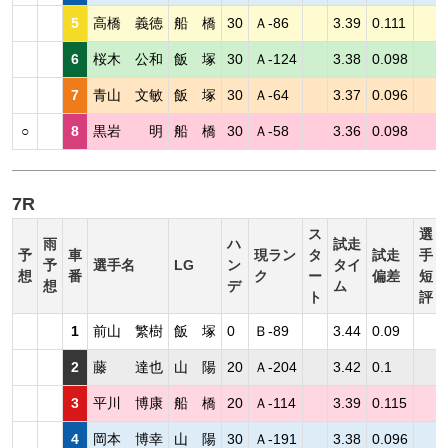
5
高橋 義徳
船 橋
30
Ａ-86
3.39
0.111
6
桜木 公和
飯 塚
30
Ａ-124
3.38
0.098
7
青山 文敏
飯 塚
30
Ａ-64
3.37
0.096
○
8
黒岩 明
船 橋
30
Ａ-58
3.36
0.098
7R
ス
選
雨
ハ
試走
予
車
現ラン
タ
試走
手
予
選手名
LG
ン
タイ
想
番
ク
ー
偏差
短
想
デ
ム
ト
評
1
前山 繁樹
飯 塚
0
Ｂ-89
3.44
0.09
2
藤 達也
山 陽
20
Ａ-204
3.42
0.1
3
平川 博康
船 橋
20
Ａ-114
3.39
0.115
4
岡本 博幸
山 陽
30
Ａ-191
3.38
0.096