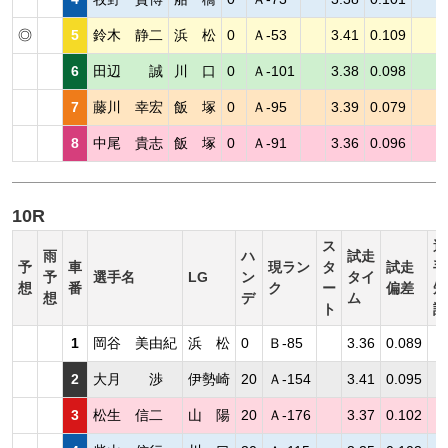
◎
5
鈴木 静二
浜 松
0
Ａ-53
3.41
0.109
6
田辺 誠
川 口
0
Ａ-101
3.38
0.098
7
藤川 幸宏
飯 塚
0
Ａ-95
3.39
0.079
8
中尾 貴志
飯 塚
0
Ａ-91
3.36
0.096
10R
ス
選
雨
ハ
試走
予
車
現ラン
タ
試走
手
予
選手名
LG
ン
タイ
想
番
ク
ー
偏差
短
想
デ
ム
ト
評
1
岡谷 美由紀
浜 松
0
Ｂ-85
3.36
0.089
2
大月 渉
伊勢崎
20
Ａ-154
3.41
0.095
3
松生 信二
山 陽
20
Ａ-176
3.37
0.102