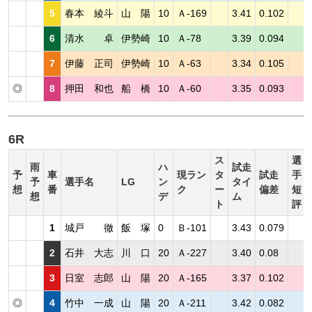
5
春本 綾斗
山 陽
10
Ａ-169
3.41
0.102
6
清水 卓
伊勢崎
10
Ａ-78
3.39
0.094
7
伊藤 正司
伊勢崎
10
Ａ-63
3.34
0.105
◎
8
押田 和也
船 橋
10
Ａ-60
3.35
0.093
6R
ス
選
雨
ハ
試走
予
車
現ラン
タ
試走
手
予
選手名
LG
ン
タイ
想
番
ク
ー
偏差
短
想
デ
ム
ト
評
1
城戸 徹
飯 塚
0
Ｂ-101
3.43
0.079
2
石井 大志
川 口
20
Ａ-227
3.40
0.08
3
日室 志郎
山 陽
20
Ａ-165
3.37
0.102
◎
4
竹中 一成
山 陽
20
Ａ-211
3.42
0.082