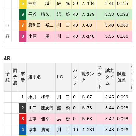
5
中原 誠
飯 塚
30
Ａ-184
3.41
0.115
6
長谷 晴久
浜 松
40
Ａ-179
3.38
0.093
○
7
君和田 裕二
川 口
40
Ａ-88
3.40
0.089
◎
8
小原 望
川 口
40
Ａ-140
3.35
0.106
4R
ス
選
雨
ハ
試走
予
車
現ラン
タ
試走
手
予
選手名
LG
ン
タイ
想
番
ク
ー
偏差
短
想
デ
ム
ト
評
1
永井 和幸
川 口
0
Ｂ-87
3.45
0.099
2
川口 建志郎
船 橋
0
Ｂ-73
3.44
0.098
3
山本 佳幸
浜 松
0
Ｂ-63
3.42
0.098
4
塚本 浩司
川 口
10
Ａ-231
3.48
0.096