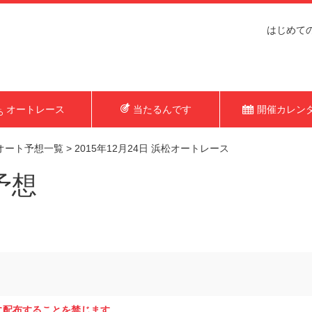
はじめて
オートレース
当たるんです
開催カレン
オート予想一覧
>
2015年12月24日 浜松オートレース
予想
に配布することを禁じます。