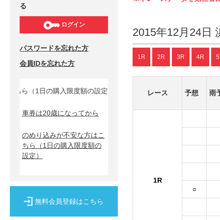
る
ログイン
2015年12月24
パスワードを忘れた方
1R
2R
3R
4R
5
会員IDを忘れた方
ら（1日の購入限度額の設定）↓
レース
予想
雨
車券は20歳になってから
のめり込みが不安な方はこ
ちら
（1日の購入限度額の
設定）
1R
○
無料会員登録はこちら