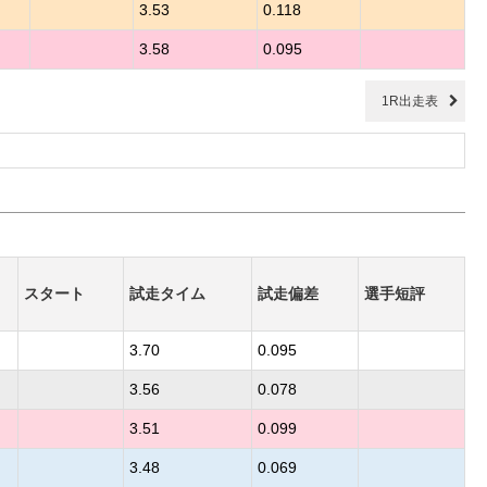
3.53
0.118
3.58
0.095
1R出走表
スタート
試走タイム
試走偏差
選手短評
3.70
0.095
3.56
0.078
3.51
0.099
3.48
0.069