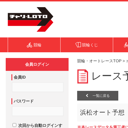
競輪
競輪くじ
競輪・オートレースTOP
>
会員ログイン
レース
会員ID
一覧に戻る
パスワード
浜松オート予想
次回から自動ログインす
※本レースデータを第三者