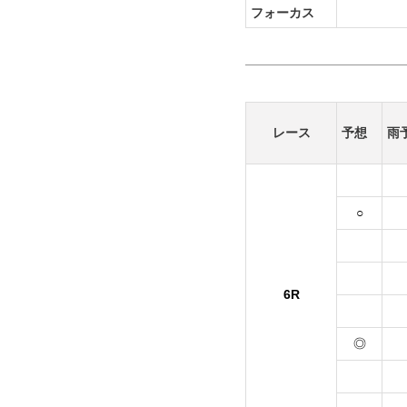
フォーカス
レース
予想
雨
○
6R
◎