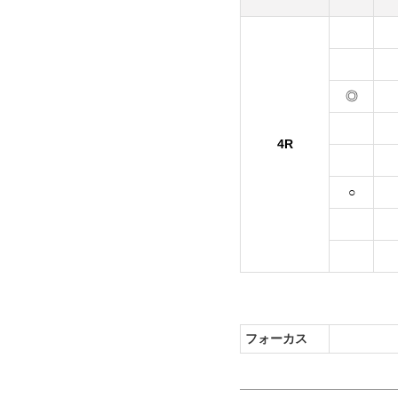
◎
4R
○
フォーカス