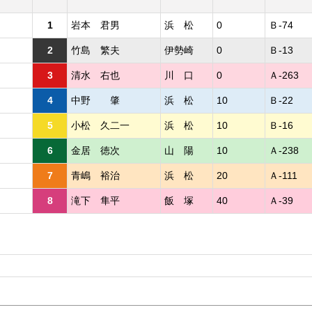
1
岩本 君男
浜 松
0
Ｂ-74
2
竹島 繁夫
伊勢崎
0
Ｂ-13
3
清水 右也
川 口
0
Ａ-263
4
中野 肇
浜 松
10
Ｂ-22
5
小松 久二一
浜 松
10
Ｂ-16
6
金居 徳次
山 陽
10
Ａ-238
7
青嶋 裕治
浜 松
20
Ａ-111
8
滝下 隼平
飯 塚
40
Ａ-39