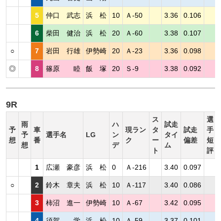
5
仲口 武志
浜 松
10
Ａ-50
3.36
0.106
6
柴田 健治
浜 松
20
Ａ-60
3.38
0.107
○
7
岩田 行雄
伊勢崎
20
Ａ-23
3.36
0.098
◎
8
篠原 睦
飯 塚
20
Ｓ-9
3.38
0.092
9R
ス
選
雨
ハ
試走
予
車
現ラン
タ
試走
手
予
選手名
LG
ン
タイ
想
番
ク
ー
偏差
短
想
デ
ム
ト
評
1
広瀬 豪彦
浜 松
0
Ａ-216
3.40
0.097
○
2
鈴木 章夫
浜 松
10
Ａ-117
3.40
0.086
3
柿沼 進一
伊勢崎
10
Ａ-67
3.42
0.095
4
須賀 学
浜 松
10
Ａ-59
3.37
0.101