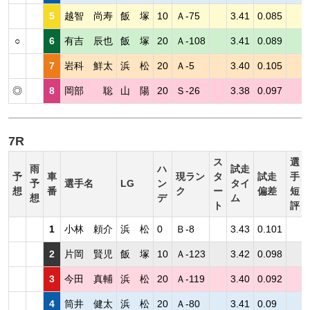
5
越智 尚寿
飯 塚
10
Ａ-75
3.41
0.085
○
6
有吉 辰也
飯 塚
20
Ａ-108
3.41
0.089
7
岩科 鮮太
浜 松
20
Ａ-5
3.40
0.105
◎
8
岡部 聡
山 陽
20
Ｓ-26
3.38
0.097
7R
ス
選
雨
ハ
試走
予
車
現ラン
タ
試走
手
予
選手名
LG
ン
タイ
想
番
ク
ー
偏差
短
想
デ
ム
ト
評
1
小林 頼介
浜 松
0
Ｂ-8
3.43
0.101
2
片岡 賢児
飯 塚
10
Ａ-123
3.42
0.098
3
今田 真輔
浜 松
20
Ａ-119
3.40
0.092
4
筒井 健太
浜 松
20
Ａ-80
3.41
0.09