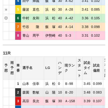
4
田中 輝義
飯 塚
30
Ａ-62
3.41
0.102
○
5
藤波 直也
浜 松
30
Ａ-28
3.41
0.085
◎
6
中村 友和
浜 松
40
Ａ-42
3.36
0.105
7
竹谷 隆
飯 塚
40
Ａ-14
3.38
0.098
8
青山 周平
伊勢崎
40
Ｓ-3
3.31
0.102
11R
ス
選
雨
ハ
試走
予
車
現ラン
タ
試走
手
予
選手名
LG
ン
タイ
想
番
ク
ー
偏差
短
想
デ
ム
ト
評
1
山本 佳幸
浜 松
0
Ｂ-98
3.45
0.099
2
森園 数敏
山 陽
10
Ｂ-20
3.48
0.083
3
高宗 良次
飯 塚
30
Ａ-158
3.39
0.107