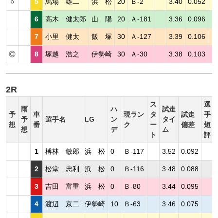
○
5
馬場 雄二
浜 松
20
Ｂ-2
3.40
0.052
6
高木 健太郎
山 陽
20
Ａ-181
3.36
0.096
7
小里 健太
飯 塚
30
Ａ-127
3.39
0.106
◎
8
塚越 浩之
伊勢崎
30
Ａ-30
3.38
0.103
2R
ス
選
雨
ハ
試走
予
車
現ラン
タ
試走
手
予
選手名
LG
ン
タイ
想
番
ク
ー
偏差
短
想
デ
ム
ト
評
1
榑林 敏郎
浜 松
0
Ｂ-117
3.52
0.092
2
松堂 忠利
浜 松
0
Ｂ-116
3.48
0.088
3
吉田 富重
浜 松
0
Ｂ-80
3.44
0.095
4
渡辺 京二
伊勢崎
10
Ｂ-63
3.46
0.075