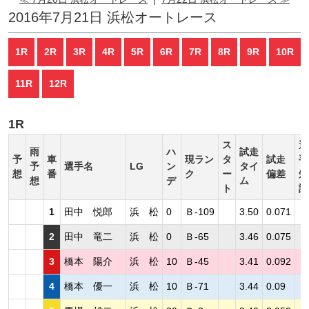
2016年7月21日 浜松オートレース
1R
2R
3R
4R
5R
6R
7R
8R
9R
10R
11R
12R
1R
ス
選
雨
ハ
試走
予
車
現ラン
タ
試走
手
予
選手名
LG
ン
タイ
想
番
ク
ー
偏差
短
想
デ
ム
ト
評
1
田中 悦郎
浜 松
0
Ｂ-109
3.50
0.071
2
田中 竜二
浜 松
0
Ｂ-65
3.46
0.075
3
橋本 陽介
浜 松
10
Ｂ-45
3.41
0.092
4
橋本 優一
浜 松
10
Ｂ-71
3.44
0.09