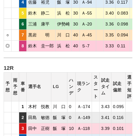
4
佐藤 裕児
飯 塚
30
Ａ-94
3.36
0.117
5
鈴木 静二
浜 松
30
Ａ-55
3.40
0.083
6
三浦 康平
伊勢崎
30
Ａ-20
3.36
0.098
○
7
黒岩 明
川 口
40
Ａ-45
3.35
0.094
◎
8
鈴木 圭一郎
浜 松
40
Ｓ-7
3.33
0.11
12R
ス
選
雨
ハ
試走
予
車
現ラン
タ
試走
手
予
選手名
LG
ン
タイ
想
番
ク
ー
偏差
短
想
デ
ム
ト
評
1
木村 悦教
川 口
0
Ａ-174
3.43
0.095
2
田島 敏徳
飯 塚
0
Ａ-149
3.41
0.116
3
田中 正樹
飯 塚
10
Ａ-118
3.39
0.101