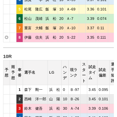
5
松尾 隆広
飯 塚
10
Ａ-69
3.36
0.101
6
松山 茂靖
浜 松
20
Ａ-7
3.39
0.074
7
重富 大輔
飯 塚
20
Ａ-10
3.37
0.11
◎
8
伊藤 信夫
浜 松
20
Ｓ-22
3.35
0.111
10R
ス
選
雨
ハ
試走
予
車
現ラ
タ
試走
手
予
選手名
LG
ン
タイ
想
番
ンク
ー
偏差
短
想
デ
ム
ト
評
1
森下 剛一
浜 松
0
Ｂ-97
3.45
0.095
2
西崎 洋一郎
山 陽
10
Ｂ-26
3.45
0.101
3
鈴木 健吾
浜 松
30
Ａ-74
3.39
0.106