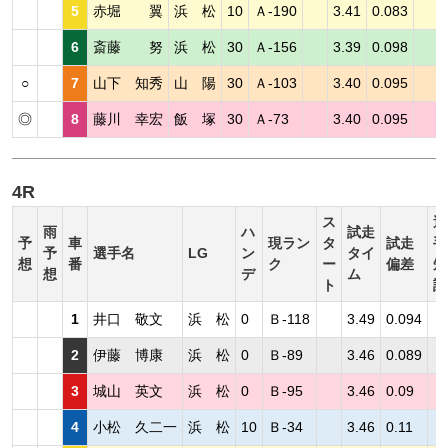
5
赤堀 翼
浜 松
10
Ａ-190
3.41
0.083
6
斎藤 努
浜 松
30
Ａ-156
3.39
0.098
○
7
山下 知秀
山 陽
30
Ａ-103
3.40
0.095
◎
8
藤川 幸宏
飯 塚
30
Ａ-73
3.40
0.095
4R
ス
選
雨
ハ
試走
予
車
現ラン
タ
試走
手
予
選手名
LG
ン
タイ
想
番
ク
ー
偏差
短
想
デ
ム
ト
評
1
井口 敬文
浜 松
0
Ｂ-118
3.49
0.094
2
伊藤 博康
浜 松
0
Ｂ-89
3.46
0.089
3
城山 英文
浜 松
0
Ｂ-95
3.46
0.09
4
小松 久二一
浜 松
10
Ｂ-34
3.46
0.11