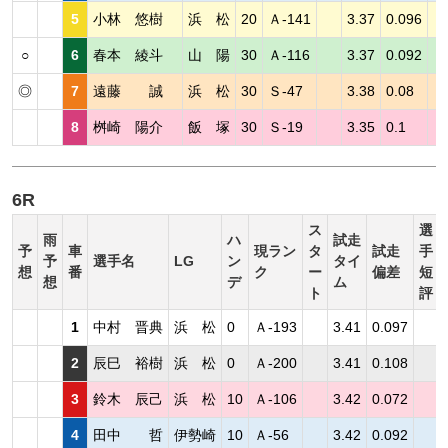
5
小林 悠樹
浜 松
20
Ａ-141
3.37
0.096
○
6
春本 綾斗
山 陽
30
Ａ-116
3.37
0.092
◎
7
遠藤 誠
浜 松
30
Ｓ-47
3.38
0.08
8
桝崎 陽介
飯 塚
30
Ｓ-19
3.35
0.1
6R
ス
選
雨
ハ
試走
予
車
現ラン
タ
試走
手
予
選手名
LG
ン
タイ
想
番
ク
ー
偏差
短
想
デ
ム
ト
評
1
中村 晋典
浜 松
0
Ａ-193
3.41
0.097
2
辰巳 裕樹
浜 松
0
Ａ-200
3.41
0.108
3
鈴木 辰己
浜 松
10
Ａ-106
3.42
0.072
4
田中 哲
伊勢崎
10
Ａ-56
3.42
0.092