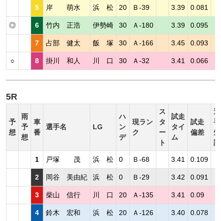
5
岸 萌水
浜 松
20
Ｂ-39
3.39
0.081
◎
6
竹内 正浩
伊勢崎
30
Ａ-180
3.39
0.095
7
占部 健太
飯 塚
30
Ａ-166
3.45
0.093
○
8
掛川 和人
川 口
30
Ａ-32
3.41
0.066
5R
ス
選
雨
ハ
試走
予
車
現ラン
タ
試走
手
予
選手名
LG
ン
タイ
想
番
ク
ー
偏差
短
想
デ
ム
ト
評
1
戸塚 茂
浜 松
0
Ｂ-68
3.41
0.109
2
岡谷 美由紀
浜 松
0
Ｂ-29
3.42
0.091
3
柴山 信行
川 口
20
Ａ-135
3.41
0.09
4
鈴木 宏和
浜 松
20
Ａ-126
3.40
0.078