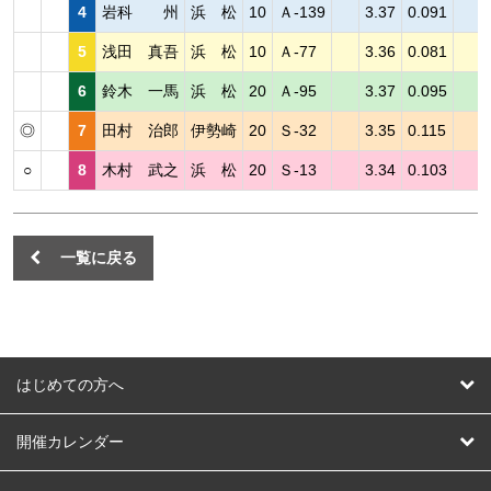
4
岩科 州
浜 松
10
Ａ-139
3.37
0.091
5
浅田 真吾
浜 松
10
Ａ-77
3.36
0.081
6
鈴木 一馬
浜 松
20
Ａ-95
3.37
0.095
◎
7
田村 治郎
伊勢崎
20
Ｓ-32
3.35
0.115
○
8
木村 武之
浜 松
20
Ｓ-13
3.34
0.103
一覧に戻る
はじめての方へ
はじめての方へ
開催カレンダー