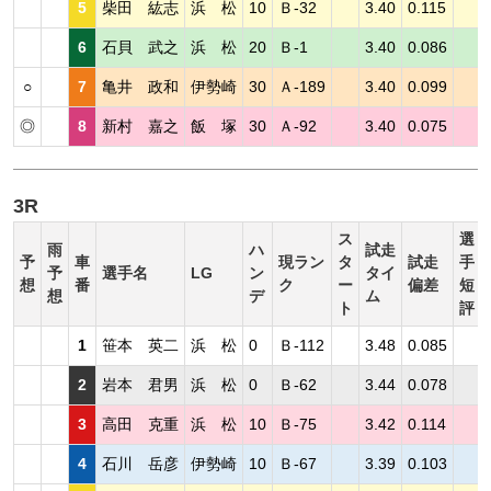
5
柴田 紘志
浜 松
10
Ｂ-32
3.40
0.115
6
石貝 武之
浜 松
20
Ｂ-1
3.40
0.086
○
7
亀井 政和
伊勢崎
30
Ａ-189
3.40
0.099
◎
8
新村 嘉之
飯 塚
30
Ａ-92
3.40
0.075
3R
ス
選
雨
ハ
試走
予
車
現ラン
タ
試走
手
予
選手名
LG
ン
タイ
想
番
ク
ー
偏差
短
想
デ
ム
ト
評
1
笹本 英二
浜 松
0
Ｂ-112
3.48
0.085
2
岩本 君男
浜 松
0
Ｂ-62
3.44
0.078
3
高田 克重
浜 松
10
Ｂ-75
3.42
0.114
4
石川 岳彦
伊勢崎
10
Ｂ-67
3.39
0.103