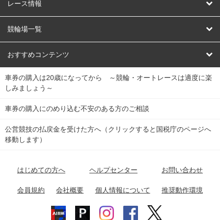
競輪
レース情報
オートレース
レース予想
競輪場一覧
競輪くじ
レース結果
北日本
函館競輪場
青森競輪場
いわき平競輪場
おすすめコンテンツ
車券の購入は20歳になってから ～競輪・オートレースは適度に楽
Dokanto!
キャリーオーバー一覧
関
競輪選手情報
弥彦競輪場
前橋競輪場
取手競輪場
宇都宮競輪場
しみましょう～
東
大宮競輪場
西武園競輪場
京王閣競輪場
立川競輪場
チャリロトプラザ
Perfecta Navi
車券の購入にのめり込む不安のある方のご相談
南
松戸競輪場
千葉競輪場
川崎競輪場
平塚競輪場
公営競技の払戻金を受けた方へ（クリックすると国税庁のページへ
netkeirin
関
移動します）
小田原競輪場
伊東競輪場
静岡競輪場
東
ケイリンガル
中
名古屋競輪場
岐阜競輪場
大垣競輪場
豊橋競輪場
はじめての方へ
ヘルプセンター
お問い合わせ
部
チャリレンジャー
富山競輪場
松阪競輪場
四日市競輪場
会員規約
会社概要
個人情報について
推奨動作環境
競輪場情報
近
福井競輪場
奈良競輪場
向日町競輪場
和歌山競輪場