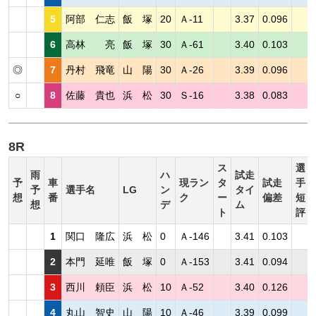
5
阿部 仁志
飯 塚
20
Ａ-11
3.37
0.096
6
高林 亮
飯 塚
30
Ａ-61
3.40
0.103
◎
7
丹村 飛竜
山 陽
30
Ａ-26
3.39
0.096
○
8
佐藤 貴也
浜 松
30
Ｓ-16
3.38
0.083
8R
ス
選
雨
ハ
試走
予
車
現ラン
タ
試走
手
予
選手名
LG
ン
タイ
想
番
ク
ー
偏差
短
想
デ
ム
ト
評
1
関口 隆広
浜 松
0
Ａ-146
3.41
0.103
2
本門 延唯
飯 塚
0
Ａ-153
3.41
0.094
3
西川 頼臣
浜 松
10
Ａ-52
3.40
0.126
4
丸山 智史
山 陽
10
Ａ-46
3.39
0.099