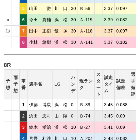
5
山田 徹
川 口
30
Ｂ-56
3.37
0.097
○
6
今田 真輔
浜 松
30
Ａ-119
3.39
0.082
◎
7
田中 正樹
飯 塚
30
Ａ-118
3.37
0.097
8
小林 悠樹
浜 松
30
Ａ-141
3.37
0.102
8R
ス
選
雨
ハ
試走
予
車
現ラン
タ
試走
手
予
選手名
LG
ン
タイ
想
番
ク
ー
偏差
短
想
デ
ム
ト
評
1
伊藤 博康
浜 松
0
Ｂ-89
3.45
0.088
2
浜田 忠司
山 陽
0
Ｂ-74
3.45
0.09
3
鈴木 孝治
浜 松
10
Ｂ-27
3.41
0.09
4
片野 利沙
川 口
10
Ａ-204
3.43
0.082