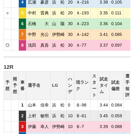
4
広瀬 豪彦
浜 松
20
Ａ-216
3.38
0.105
○
5
中村 晋典
浜 松
20
Ａ-193
3.35
0.111
6
石橋 大
山 陽
30
Ａ-223
3.36
0.104
7
中野 光公
伊勢崎
30
Ａ-142
3.41
0.085
◎
8
浅田 真吾
浜 松
30
Ａ-77
3.37
0.097
12R
ス
選
雨
ハ
試走
予
車
現ラン
タ
試走
手
予
選手名
LG
ン
タイ
想
番
ク
ー
偏差
短
想
デ
ム
ト
評
1
山本 佳幸
浜 松
0
Ｂ-98
3.44
0.084
2
上村 敏明
浜 松
10
Ｂ-61
3.45
0.059
3
伊藤 幸人
伊勢崎
10
Ｂ-7
3.39
0.088