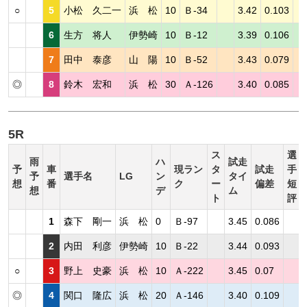
○
5
小松 久二一
浜 松
10
Ｂ-34
3.42
0.103
6
生方 将人
伊勢崎
10
Ｂ-12
3.39
0.106
7
田中 泰彦
山 陽
10
Ｂ-52
3.43
0.079
◎
8
鈴木 宏和
浜 松
30
Ａ-126
3.40
0.085
5R
ス
選
雨
ハ
試走
予
車
現ラン
タ
試走
手
予
選手名
LG
ン
タイ
想
番
ク
ー
偏差
短
想
デ
ム
ト
評
1
森下 剛一
浜 松
0
Ｂ-97
3.45
0.086
2
内田 利彦
伊勢崎
10
Ｂ-22
3.44
0.093
○
3
野上 史豪
浜 松
10
Ａ-222
3.45
0.07
◎
4
関口 隆広
浜 松
20
Ａ-146
3.40
0.109