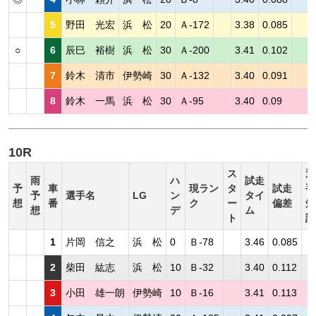
5
野田 光宏
浜 松
20
Ａ-172
3.38
0.085
○
6
辰巳 裕樹
浜 松
30
Ａ-200
3.41
0.102
7
鈴木 清市
伊勢崎
30
Ａ-132
3.40
0.091
8
鈴木 一馬
浜 松
30
Ａ-95
3.40
0.09
10R
ス
選
雨
ハ
試走
予
車
現ラン
タ
試走
手
予
選手名
LG
ン
タイ
想
番
ク
ー
偏差
短
想
デ
ム
ト
評
1
片岡 信之
浜 松
0
Ｂ-78
3.46
0.085
2
柴田 紘志
浜 松
10
Ｂ-32
3.40
0.112
3
小田 雄一朗
伊勢崎
10
Ｂ-16
3.41
0.113