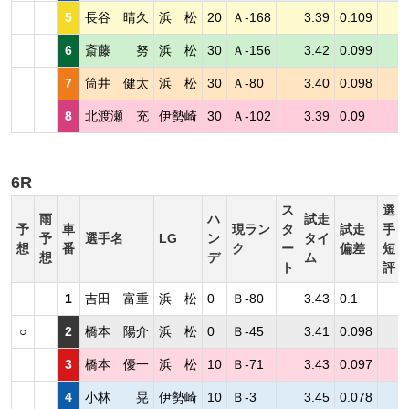
5
長谷 晴久
浜 松
20
Ａ-168
3.39
0.109
6
斎藤 努
浜 松
30
Ａ-156
3.42
0.099
7
筒井 健太
浜 松
30
Ａ-80
3.40
0.098
8
北渡瀬 充
伊勢崎
30
Ａ-102
3.39
0.09
6R
ス
選
雨
ハ
試走
予
車
現ラン
タ
試走
手
予
選手名
LG
ン
タイ
想
番
ク
ー
偏差
短
想
デ
ム
ト
評
1
吉田 富重
浜 松
0
Ｂ-80
3.43
0.1
○
2
橋本 陽介
浜 松
0
Ｂ-45
3.41
0.098
3
橋本 優一
浜 松
10
Ｂ-71
3.43
0.097
4
小林 晃
伊勢崎
10
Ｂ-3
3.45
0.078