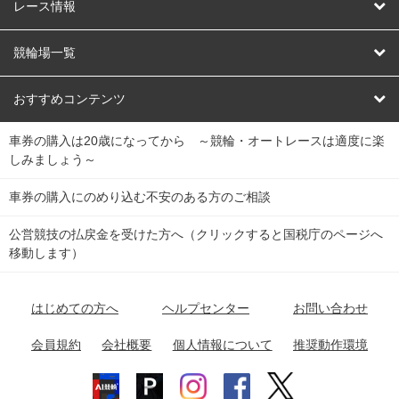
競輪
レース情報
オートレース
レース予想
競輪場一覧
競輪くじ
レース結果
北日本
函館競輪場
青森競輪場
いわき平競輪場
おすすめコンテンツ
車券の購入は20歳になってから ～競輪・オートレースは適度に楽
Dokanto!
キャリーオーバー一覧
関
競輪選手情報
弥彦競輪場
前橋競輪場
取手競輪場
宇都宮競輪場
しみましょう～
東
大宮競輪場
西武園競輪場
京王閣競輪場
立川競輪場
チャリロトプラザ
Perfecta Navi
車券の購入にのめり込む不安のある方のご相談
南
松戸競輪場
千葉競輪場
川崎競輪場
平塚競輪場
公営競技の払戻金を受けた方へ（クリックすると国税庁のページへ
netkeirin
関
移動します）
小田原競輪場
伊東競輪場
静岡競輪場
東
ケイリンガル
中
名古屋競輪場
岐阜競輪場
大垣競輪場
豊橋競輪場
はじめての方へ
ヘルプセンター
お問い合わせ
部
チャリレンジャー
富山競輪場
松阪競輪場
四日市競輪場
会員規約
会社概要
個人情報について
推奨動作環境
競輪場情報
近
福井競輪場
奈良競輪場
向日町競輪場
和歌山競輪場