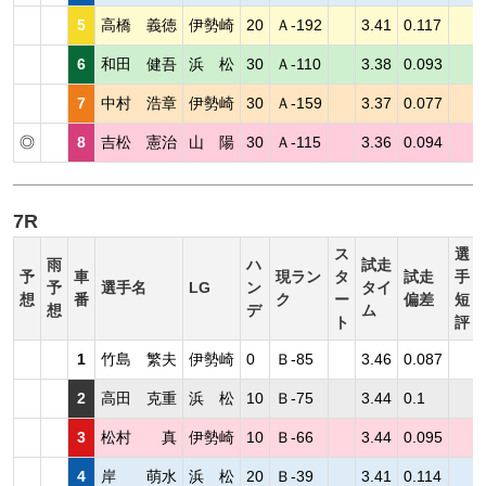
5
高橋 義徳
伊勢崎
20
Ａ-192
3.41
0.117
6
和田 健吾
浜 松
30
Ａ-110
3.38
0.093
7
中村 浩章
伊勢崎
30
Ａ-159
3.37
0.077
◎
8
吉松 憲治
山 陽
30
Ａ-115
3.36
0.094
7R
ス
選
雨
ハ
試走
予
車
現ラン
タ
試走
手
予
選手名
LG
ン
タイ
想
番
ク
ー
偏差
短
想
デ
ム
ト
評
1
竹島 繁夫
伊勢崎
0
Ｂ-85
3.46
0.087
2
高田 克重
浜 松
10
Ｂ-75
3.44
0.1
3
松村 真
伊勢崎
10
Ｂ-66
3.44
0.095
4
岸 萌水
浜 松
20
Ｂ-39
3.41
0.114