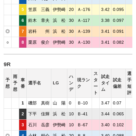
5
笠原 三義
伊勢崎
20
Ａ-176
3.42
0.095
6
鈴木 章夫
浜 松
30
Ａ-117
3.38
0.097
◎
7
岩科 州
浜 松
30
Ａ-139
3.41
0.091
○
8
栗原 俊介
伊勢崎
30
Ａ-130
3.41
0.082
9R
ス
選
雨
ハ
試走
予
車
現ラン
タ
試走
手
予
選手名
LG
ン
タイ
想
番
ク
ー
偏差
短
想
デ
ム
ト
評
1
磯部 真樹
山 陽
0
Ｂ-10
3.47
0.07
2
下平 佳輝
浜 松
10
Ｂ-41
3.44
0.065
3
石川 岳彦
伊勢崎
10
Ｂ-67
3.40
0.102
◎
4
小林 頼介
浜 松
20
Ｂ-8
3.40
0.088