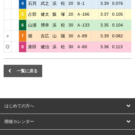
4
石貝 武之
浜 松
20
Ｂ-1
3.39
0.076
5
占部 健太
飯 塚
20
Ａ-166
3.37
0.105
6
山浦 博幸
浜 松
30
Ａ-133
3.35
0.104
○
7
畑 吉広
山 陽
30
Ａ-89
3.39
0.082
◎
8
柴田 健治
浜 松
30
Ａ-60
3.36
0.113
一覧に戻る
はじめての方へ
はじめての方へ
開催カレンダー