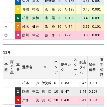
4
矢内 昌木
伊勢崎
20
Ａ-185
3.41
0.097
5
青嶋 裕治
浜 松
30
Ａ-195
3.45
0.081
6
松井 大和
山 陽
30
Ａ-125
3.40
0.091
○
7
鈴木 健吾
浜 松
30
Ａ-74
3.37
0.101
◎
8
藤川 幸宏
飯 塚
30
Ａ-73
3.38
0.091
11R
ス
選
雨
ハ
試走
予
車
現ラン
タ
試走
手
予
選手名
LG
ン
タイ
想
番
ク
ー
偏差
短
想
デ
ム
ト
評
1
松本 渉
伊勢崎
0
Ｂ-83
3.47
0.091
2
岡崎 秀二
川 口
10
Ｂ-47
3.44
0.107
3
戸塚 茂
浜 松
10
Ｂ-68
3.41
0.094