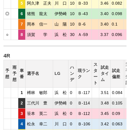
5
阿久津 正夫
川 口
10
Ｂ-33
3.46
0.082
◎
6
猪熊 龍太
伊勢崎
10
Ｂ-43
3.40
0.098
7
岡本 信一
山 陽
10
Ｂ-6
3.40
0.1
○
8
須賀 学
浜 松
30
Ａ-59
3.37
0.096
4R
ス
選
雨
ハ
試走
予
車
現ラン
タ
試走
手
予
選手名
LG
ン
タイ
想
番
ク
ー
偏差
短
想
デ
ム
ト
評
1
榑林 敏郎
浜 松
0
Ｂ-117
3.51
0.084
2
三代川 豊
伊勢崎
0
Ｂ-114
3.48
0.105
3
笹本 英二
浜 松
0
Ｂ-112
3.45
0.09
4
松永 幸二
川 口
0
Ｂ-106
3.42
0.063