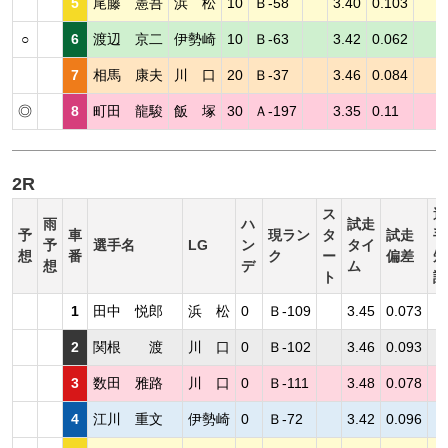
5
尾藤 憲吾
浜 松
10
Ｂ-58
3.40
0.103
○
6
渡辺 京二
伊勢崎
10
Ｂ-63
3.42
0.062
7
相馬 康夫
川 口
20
Ｂ-37
3.46
0.084
◎
8
町田 龍駿
飯 塚
30
Ａ-197
3.35
0.11
2R
ス
選
雨
ハ
試走
予
車
現ラン
タ
試走
手
予
選手名
LG
ン
タイ
想
番
ク
ー
偏差
短
想
デ
ム
ト
評
1
田中 悦郎
浜 松
0
Ｂ-109
3.45
0.073
2
関根 渡
川 口
0
Ｂ-102
3.46
0.093
3
数田 雅路
川 口
0
Ｂ-111
3.48
0.078
4
江川 重文
伊勢崎
0
Ｂ-72
3.42
0.096