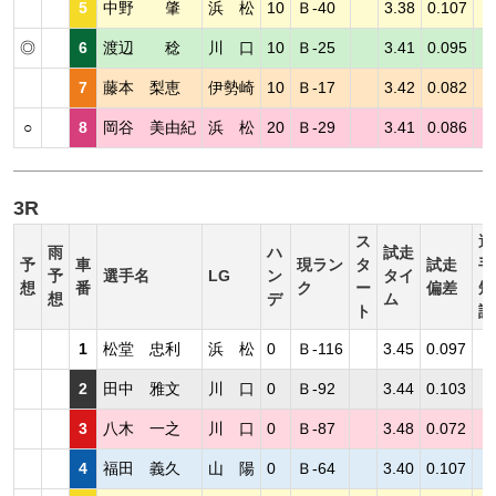
5
中野 肇
浜 松
10
Ｂ-40
3.38
0.107
◎
6
渡辺 稔
川 口
10
Ｂ-25
3.41
0.095
7
藤本 梨恵
伊勢崎
10
Ｂ-17
3.42
0.082
○
8
岡谷 美由紀
浜 松
20
Ｂ-29
3.41
0.086
3R
ス
選
雨
ハ
試走
予
車
現ラン
タ
試走
手
予
選手名
LG
ン
タイ
想
番
ク
ー
偏差
短
想
デ
ム
ト
評
1
松堂 忠利
浜 松
0
Ｂ-116
3.45
0.097
2
田中 雅文
川 口
0
Ｂ-92
3.44
0.103
3
八木 一之
川 口
0
Ｂ-87
3.48
0.072
4
福田 義久
山 陽
0
Ｂ-64
3.40
0.107