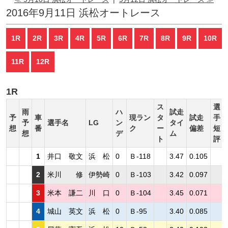
2016年9月11日 浜松オートレース
1R
2R
3R
4R
5R
6R
7R
8R
9R
10R
11R
12R
1R
ス
選
雨
ハ
試走
予
車
現ラン
タ
試走
手
予
選手名
LG
ン
タイ
想
番
ク
ー
偏差
短
想
デ
ム
ト
評
1
井口 敬文
浜 松
0
Ｂ-118
3.47
0.105
2
米川 修
伊勢崎
0
Ｂ-103
3.42
0.097
3
米本 謙二
川 口
0
Ｂ-104
3.45
0.071
4
城山 英文
浜 松
0
Ｂ-95
3.40
0.085