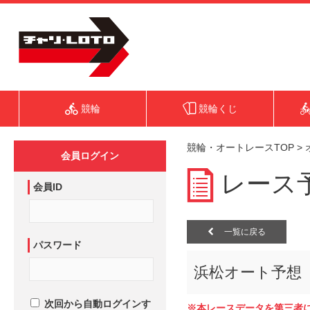
競輪
競輪くじ
競輪・オートレースTOP
>
会員ログイン
レース
会員ID
一覧に戻る
パスワード
浜松オート予想
次回から自動ログインす
※本レースデータを第三者