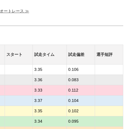
松オートレース ≫
スタート
試走タイム
試走偏差
選手短評
3.35
0.106
3.36
0.083
3.33
0.112
3.37
0.104
3.35
0.102
3.34
0.095