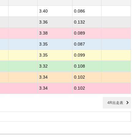
3.40
0.086
3.36
0.132
3.38
0.089
3.35
0.087
3.35
0.099
3.32
0.108
3.34
0.102
3.34
0.102
4R出走表