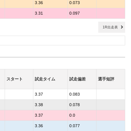
3.36
0.073
3.31
0.097
1R出走表
スタート
試走タイム
試走偏差
選手短評
3.37
0.083
3.38
0.078
3.37
0.0
3.36
0.077