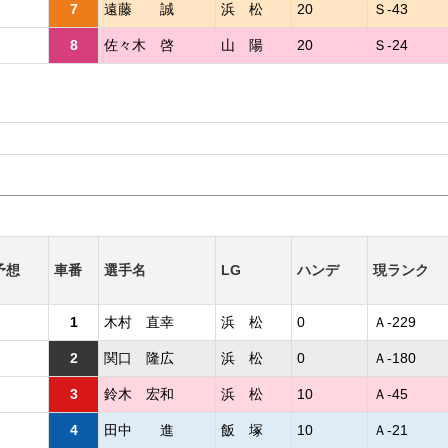
7
遠藤 誠
浜 松
20
Ｓ-43
8
佐々木 啓
山 陽
20
Ｓ-24
予想
車番
選手名
LG
ハンデ
現ランク
1
木村 直幸
浜 松
0
Ａ-229
2
関口 隆広
浜 松
0
Ａ-180
3
鈴木 宏和
浜 松
10
Ａ-45
4
田中 進
飯 塚
10
Ａ-21