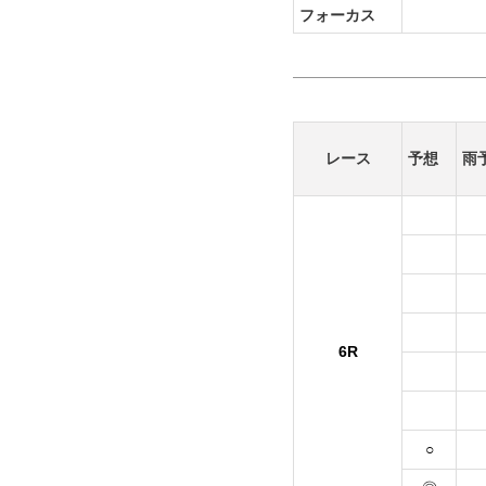
フォーカス
レース
予想
雨
6R
○