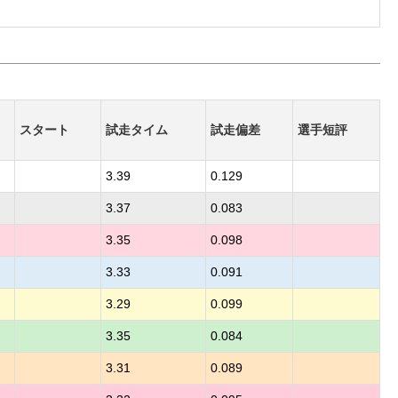
スタート
試走タイム
試走偏差
選手短評
3.39
0.129
3.37
0.083
3.35
0.098
3.33
0.091
3.29
0.099
3.35
0.084
3.31
0.089