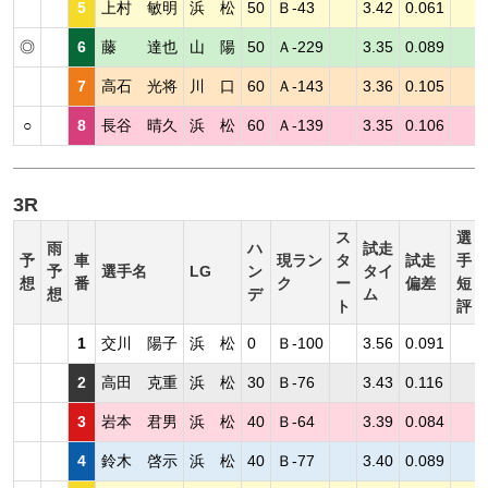
5
上村 敏明
浜 松
50
Ｂ-43
3.42
0.061
◎
6
藤 達也
山 陽
50
Ａ-229
3.35
0.089
7
高石 光将
川 口
60
Ａ-143
3.36
0.105
○
8
長谷 晴久
浜 松
60
Ａ-139
3.35
0.106
3R
ス
選
雨
ハ
試走
予
車
現ラン
タ
試走
手
予
選手名
LG
ン
タイ
想
番
ク
ー
偏差
短
想
デ
ム
ト
評
1
交川 陽子
浜 松
0
Ｂ-100
3.56
0.091
2
高田 克重
浜 松
30
Ｂ-76
3.43
0.116
3
岩本 君男
浜 松
40
Ｂ-64
3.39
0.084
4
鈴木 啓示
浜 松
40
Ｂ-77
3.40
0.089