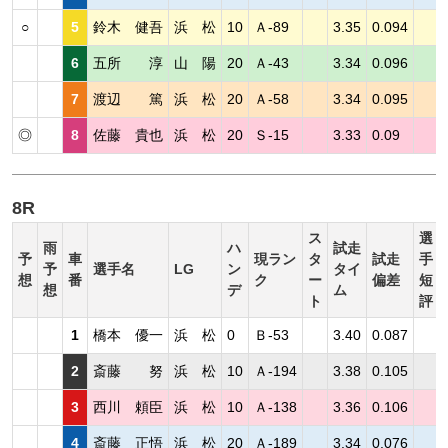
○
5
鈴木 健吾
浜 松
10
Ａ-89
3.35
0.094
6
五所 淳
山 陽
20
Ａ-43
3.34
0.096
7
渡辺 篤
浜 松
20
Ａ-58
3.34
0.095
◎
8
佐藤 貴也
浜 松
20
Ｓ-15
3.33
0.09
8R
ス
選
雨
ハ
試走
予
車
現ラン
タ
試走
手
予
選手名
LG
ン
タイ
想
番
ク
ー
偏差
短
想
デ
ム
ト
評
1
橋本 優一
浜 松
0
Ｂ-53
3.40
0.087
2
斎藤 努
浜 松
10
Ａ-194
3.38
0.105
3
西川 頼臣
浜 松
10
Ａ-138
3.36
0.106
4
斎藤 正悟
浜 松
20
Ａ-189
3.34
0.076