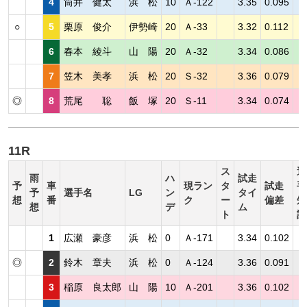
4
筒井 健太
浜 松
10
Ａ-122
3.35
0.095
○
5
栗原 俊介
伊勢崎
20
Ａ-33
3.32
0.112
6
春本 綾斗
山 陽
20
Ａ-32
3.34
0.086
7
笠木 美孝
浜 松
20
Ｓ-32
3.36
0.079
◎
8
荒尾 聡
飯 塚
20
Ｓ-11
3.34
0.074
11R
ス
選
雨
ハ
試走
予
車
現ラン
タ
試走
手
予
選手名
LG
ン
タイ
想
番
ク
ー
偏差
短
想
デ
ム
ト
評
1
広瀬 豪彦
浜 松
0
Ａ-171
3.34
0.102
◎
2
鈴木 章夫
浜 松
0
Ａ-124
3.36
0.091
3
稲原 良太郎
山 陽
10
Ａ-201
3.36
0.102