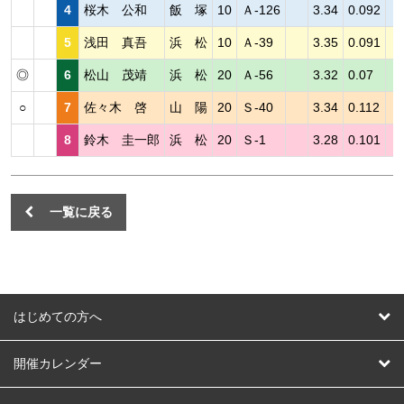
4
桜木 公和
飯 塚
10
Ａ-126
3.34
0.092
5
浅田 真吾
浜 松
10
Ａ-39
3.35
0.091
◎
6
松山 茂靖
浜 松
20
Ａ-56
3.32
0.07
○
7
佐々木 啓
山 陽
20
Ｓ-40
3.34
0.112
8
鈴木 圭一郎
浜 松
20
Ｓ-1
3.28
0.101
一覧に戻る
はじめての方へ
はじめての方へ
開催カレンダー