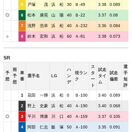
5
戸塚 茂
浜 松
30
Ｂ-49
3.38
0.089
◎
6
松本 康晃
山 陽
40
Ｂ-22
3.37
0.08
7
浅野 浩幸
浜 松
40
Ａ-232
3.36
0.084
○
8
鈴木 宏和
浜 松
60
Ａ-81
3.38
0.073
5R
ス
選
雨
ハ
試走
予
車
現ラン
タ
試走
手
予
選手名
LG
ン
タイ
想
番
ク
ー
偏差
短
想
デ
ム
ト
評
1
花田 一輝
浜 松
0
Ｂ-100
3.40
0.089
2
野上 史豪
浜 松
40
Ａ-190
3.40
0.068
◎
3
平川 博康
川 口
40
Ａ-159
3.37
0.105
4
阿部 仁志
飯 塚
50
Ａ-100
3.35
0.091