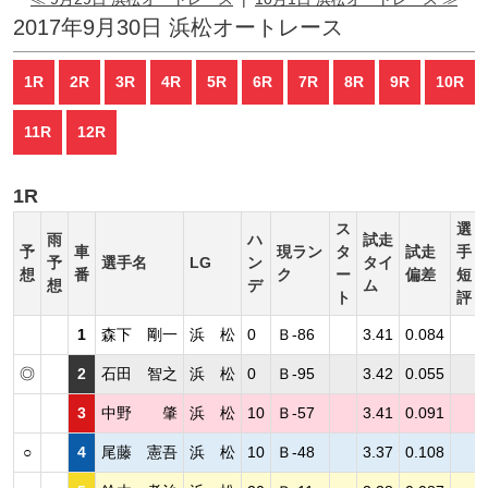
2017年9月30日 浜松オートレース
1R
2R
3R
4R
5R
6R
7R
8R
9R
10R
11R
12R
1R
ス
選
雨
ハ
試走
予
車
現ラン
タ
試走
手
予
選手名
LG
ン
タイ
想
番
ク
ー
偏差
短
想
デ
ム
ト
評
1
森下 剛一
浜 松
0
Ｂ-86
3.41
0.084
◎
2
石田 智之
浜 松
0
Ｂ-95
3.42
0.055
3
中野 肇
浜 松
10
Ｂ-57
3.41
0.091
○
4
尾藤 憲吾
浜 松
10
Ｂ-48
3.37
0.108