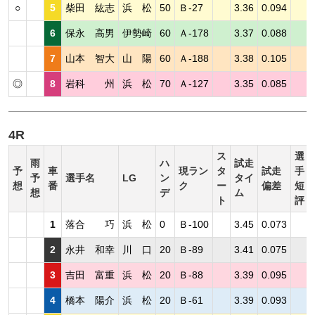
○
5
柴田 紘志
浜 松
50
Ｂ-27
3.36
0.094
6
保永 高男
伊勢崎
60
Ａ-178
3.37
0.088
7
山本 智大
山 陽
60
Ａ-188
3.38
0.105
◎
8
岩科 州
浜 松
70
Ａ-127
3.35
0.085
4R
ス
選
雨
ハ
試走
予
車
現ラン
タ
試走
手
予
選手名
LG
ン
タイ
想
番
ク
ー
偏差
短
想
デ
ム
ト
評
1
落合 巧
浜 松
0
Ｂ-100
3.45
0.073
2
永井 和幸
川 口
20
Ｂ-89
3.41
0.075
3
吉田 富重
浜 松
20
Ｂ-88
3.39
0.095
4
橋本 陽介
浜 松
20
Ｂ-61
3.39
0.093