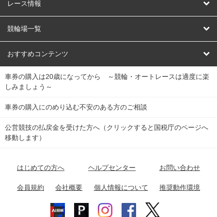
競輪
レース情報
オートレース
レース予想
競輪場一覧
競輪くじ
レース結果
北日本
函館競輪場
青森競輪場
いわき平競輪場
おすすめコンテンツ
車券の購入は20歳になってから ～競輪・オートレースは適度に楽
Dokanto!
キャリーオーバー一覧
関
競輪選手情報
弥彦競輪場
前橋競輪場
取手競輪場
宇都宮競輪場
しみましょう～
東
大宮競輪場
西武園競輪場
京王閣競輪場
立川競輪場
チャリロトプラザ
Perfecta Navi
車券の購入にのめり込む不安のある方のご相談
南
松戸競輪場
千葉競輪場
川崎競輪場
平塚競輪場
公営競技の払戻金を受けた方へ（クリックすると国税庁のページへ
netkeirin
関
移動します）
小田原競輪場
伊東競輪場
静岡競輪場
東
ケイリンガル
中
名古屋競輪場
岐阜競輪場
大垣競輪場
豊橋競輪場
はじめての方へ
ヘルプセンター
お問い合わせ
部
チャリレンジャー
富山競輪場
松阪競輪場
四日市競輪場
会員規約
会社概要
個人情報について
推奨動作環境
競輪場情報
近
福井競輪場
奈良競輪場
向日町競輪場
和歌山競輪場