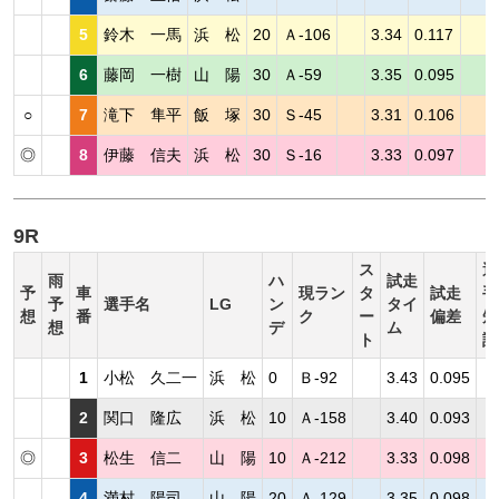
5
鈴木 一馬
浜 松
20
Ａ-106
3.34
0.117
6
藤岡 一樹
山 陽
30
Ａ-59
3.35
0.095
○
7
滝下 隼平
飯 塚
30
Ｓ-45
3.31
0.106
◎
8
伊藤 信夫
浜 松
30
Ｓ-16
3.33
0.097
9R
ス
選
雨
ハ
試走
予
車
現ラン
タ
試走
手
予
選手名
LG
ン
タイ
想
番
ク
ー
偏差
短
想
デ
ム
ト
評
1
小松 久二一
浜 松
0
Ｂ-92
3.43
0.095
2
関口 隆広
浜 松
10
Ａ-158
3.40
0.093
◎
3
松生 信二
山 陽
10
Ａ-212
3.33
0.098
4
満村 陽司
山 陽
20
Ａ-129
3.35
0.098