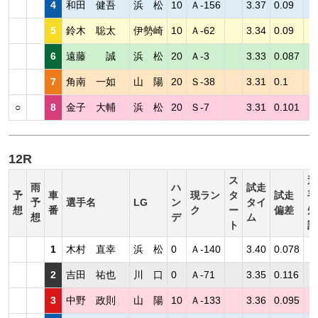
4
和田 健吾
浜 松
10
Ａ-156
3.37
0.09
5
鈴木 聡太
伊勢崎
10
Ａ-62
3.34
0.09
6
遠藤 誠
浜 松
20
Ａ-3
3.33
0.087
7
角南 一如
山 陽
20
Ｓ-38
3.31
0.1
○
8
金子 大輔
浜 松
20
Ｓ-7
3.31
0.101
12R
ス
選
雨
ハ
試走
予
車
現ラン
タ
試走
手
予
選手名
LG
ン
タイ
想
番
ク
ー
偏差
短
想
デ
ム
ト
評
1
木村 直幸
浜 松
0
Ａ-140
3.40
0.078
2
吉田 祐也
川 口
0
Ａ-71
3.35
0.116
3
中野 政則
山 陽
10
Ａ-133
3.36
0.095