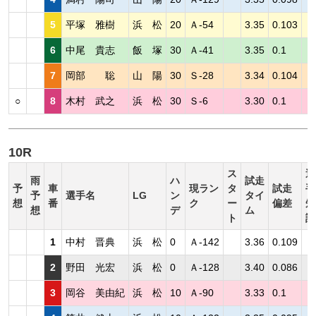
5
平塚 雅樹
浜 松
20
Ａ-54
3.35
0.103
6
中尾 貴志
飯 塚
30
Ａ-41
3.35
0.1
7
岡部 聡
山 陽
30
Ｓ-28
3.34
0.104
○
8
木村 武之
浜 松
30
Ｓ-6
3.30
0.1
10R
ス
選
雨
ハ
試走
予
車
現ラン
タ
試走
手
予
選手名
LG
ン
タイ
想
番
ク
ー
偏差
短
想
デ
ム
ト
評
1
中村 晋典
浜 松
0
Ａ-142
3.36
0.109
2
野田 光宏
浜 松
0
Ａ-128
3.40
0.086
3
岡谷 美由紀
浜 松
10
Ａ-90
3.33
0.1