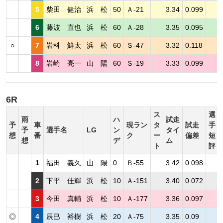
5
柴田 健治
浜 松
50
Ａ-21
3.34
0.099
6
藤波 直也
浜 松
60
Ａ-28
3.35
0.095
○
7
岩科 鮮太
浜 松
60
Ｓ-47
3.32
0.118
8
岩崎 亮一
山 陽
60
Ｓ-19
3.33
0.099
6R
ス
選
雨
ハ
試走
予
車
現ラン
タ
試走
手
予
選手名
LG
ン
タイ
想
番
ク
ー
偏差
短
想
デ
ム
ト
評
1
福田 義久
山 陽
0
Ｂ-55
3.42
0.098
2
下平 佳輝
浜 松
10
Ａ-151
3.40
0.072
3
今田 真輔
浜 松
10
Ａ-177
3.36
0.097
◎
4
辰巳 裕樹
浜 松
20
Ａ-75
3.35
0.09