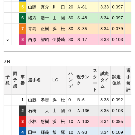
5
山際 真介
川 口
20
Ａ-61
3.33
0.097
6
緒方 浩一
山 陽
30
Ｓ-48
3.34
0.097
7
青島 正樹
浜 松
30
Ｓ-35
3.34
0.079
○
8
西原 智昭
伊勢崎
30
Ｓ-17
3.33
0.103
7R
ス
選
雨
ハ
試走
予
車
現ラン
タ
試走
手
予
選手名
LG
ン
タイ
想
番
ク
ー
偏差
短
想
デ
ム
ト
評
1
山脇 孝志
浜 松
0
Ｂ-6
3.38
0.092
2
石橋 大
山 陽
0
Ａ-136
3.35
0.103
3
小林 悠樹
浜 松
10
Ａ-132
3.34
0.095
4
田中 輝義
飯 塚
10
Ａ-93
3.34
0.109