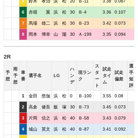
5
鈴木 孝治
浜 松
20
Ｂ-11
3.38
0.087
6
赤堀 翼
浜 松
30
Ｂ-4
3.36
0.107
7
馬場 雄二
浜 松
30
Ｂ-23
3.42
0.073
8
岡本 博幸
山 陽
30
Ａ-199
3.35
0.094
2R
ス
選
雨
ハ
試走
予
車
現ラン
タ
試走
手
予
選手名
LG
ン
タイ
想
番
ク
ー
偏差
短
想
デ
ム
ト
評
1
金田 悠伽
浜 松
0
Ｂ-100
3.55
0.08
2
高倉 健吾
飯 塚
30
Ｂ-73
3.45
0.073
3
片岡 信之
浜 松
40
Ｂ-58
3.43
0.079
4
城山 英文
浜 松
40
Ｂ-87
3.41
0.092