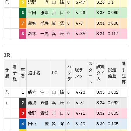
◎
5
浜野 淳
山 陽
0
Ｓ-47
3.28
0.1
6
平田 雅崇
川 口
0
Ａ-26
3.33
0.089
7
越智 尚寿
飯 塚
0
Ａ-6
3.31
0.098
8
鈴木 一馬
浜 松
0
Ａ-35
3.31
0.117
3R
ス
選
雨
ハ
試走
予
車
現ラ
タ
試走
手
予
選手名
LG
ン
タイ
想
番
ンク
ー
偏差
短
想
デ
ム
ト
評
◎
1
緒方 浩一
山 陽
0
Ａ-28
3.33
0.092
○
2
藤波 直也
浜 松
0
Ａ-3
3.34
0.092
3
牧野 貴博
川 口
0
Ａ-71
3.32
0.099
4
田中 茂
飯 塚
0
Ｓ-20
3.30
0.105