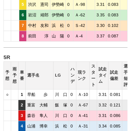
5
渋沢 憲司
伊勢崎
0
Ａ-98
3.31
0.083
6
岩沼 靖郎
伊勢崎
0
Ａ-62
3.35
0.083
7
中村 友和
浜 松
0
Ｓ-42
3.30
0.102
8
前田 淳
山 陽
0
Ａ-4
3.37
0.087
5R
ス
選
雨
ハ
試走
予
車
現ラ
タ
試走
手
予
選手名
LG
ン
タイ
想
番
ンク
ー
偏差
短
想
デ
ム
ト
評
○
1
早船 歩
川 口
0
Ａ-10
3.31
0.081
2
重富 大輔
飯 塚
0
Ａ-67
3.32
0.121
3
森谷 隼人
川 口
0
Ａ-41
3.31
0.086
4
山浦 博幸
浜 松
0
Ａ-31
3.34
0.085