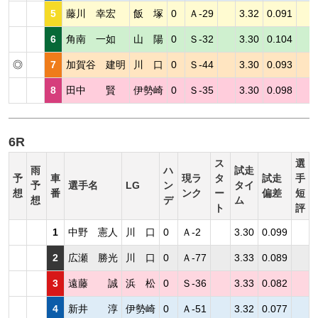
5
藤川 幸宏
飯 塚
0
Ａ-29
3.32
0.091
6
角南 一如
山 陽
0
Ｓ-32
3.30
0.104
◎
7
加賀谷 建明
川 口
0
Ｓ-44
3.30
0.093
8
田中 賢
伊勢崎
0
Ｓ-35
3.30
0.098
6R
ス
選
雨
ハ
試走
予
車
現ラ
タ
試走
手
予
選手名
LG
ン
タイ
想
番
ンク
ー
偏差
短
想
デ
ム
ト
評
1
中野 憲人
川 口
0
Ａ-2
3.30
0.099
2
広瀬 勝光
川 口
0
Ａ-77
3.33
0.089
3
遠藤 誠
浜 松
0
Ｓ-36
3.33
0.082
4
新井 淳
伊勢崎
0
Ａ-51
3.32
0.077