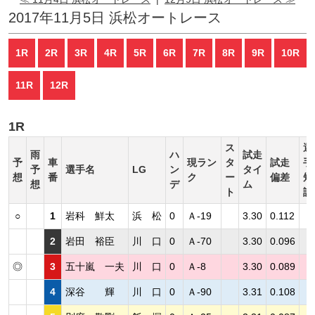
2017年11月5日 浜松オートレース
1R
2R
3R
4R
5R
6R
7R
8R
9R
10R
11R
12R
1R
ス
選
雨
ハ
試走
予
車
現ラン
タ
試走
手
予
選手名
LG
ン
タイ
想
番
ク
ー
偏差
短
想
デ
ム
ト
評
○
1
岩科 鮮太
浜 松
0
Ａ-19
3.30
0.112
2
岩田 裕臣
川 口
0
Ａ-70
3.30
0.096
◎
3
五十嵐 一夫
川 口
0
Ａ-8
3.30
0.089
4
深谷 輝
川 口
0
Ａ-90
3.31
0.108