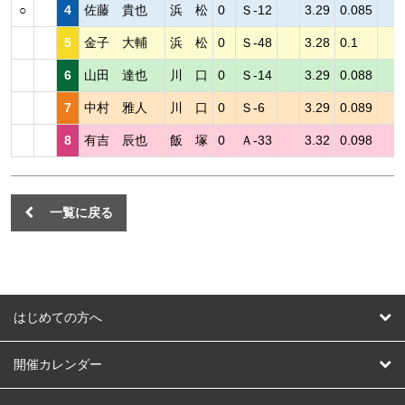
○
4
佐藤 貴也
浜 松
0
Ｓ-12
3.29
0.085
5
金子 大輔
浜 松
0
Ｓ-48
3.28
0.1
6
山田 達也
川 口
0
Ｓ-14
3.29
0.088
7
中村 雅人
川 口
0
Ｓ-6
3.29
0.089
8
有吉 辰也
飯 塚
0
Ａ-33
3.32
0.098
一覧に戻る
はじめての方へ
はじめての方へ
開催カレンダー