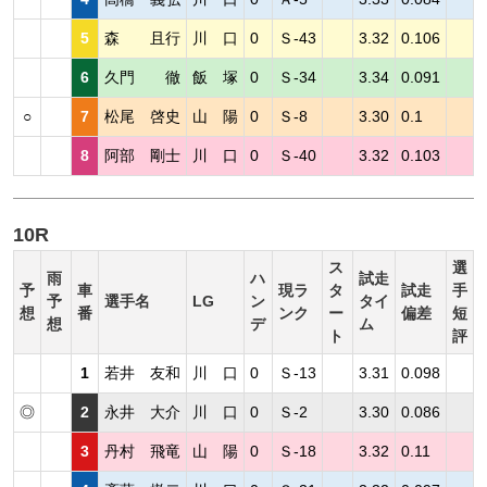
5
森 且行
川 口
0
Ｓ-43
3.32
0.106
6
久門 徹
飯 塚
0
Ｓ-34
3.34
0.091
○
7
松尾 啓史
山 陽
0
Ｓ-8
3.30
0.1
8
阿部 剛士
川 口
0
Ｓ-40
3.32
0.103
10R
ス
選
雨
ハ
試走
予
車
現ラ
タ
試走
手
予
選手名
LG
ン
タイ
想
番
ンク
ー
偏差
短
想
デ
ム
ト
評
1
若井 友和
川 口
0
Ｓ-13
3.31
0.098
◎
2
永井 大介
川 口
0
Ｓ-2
3.30
0.086
3
丹村 飛竜
山 陽
0
Ｓ-18
3.32
0.11