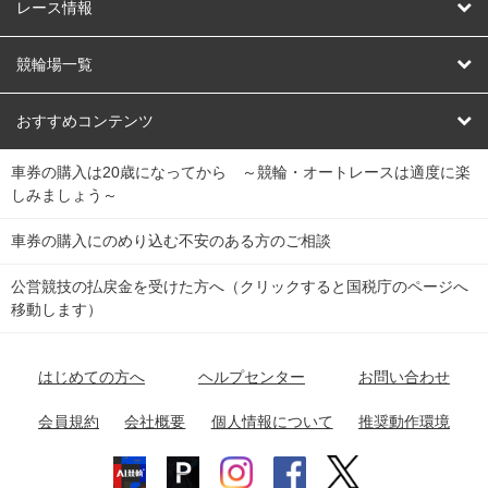
競輪
レース情報
オートレース
レース予想
競輪場一覧
競輪くじ
レース結果
北日本
函館競輪場
青森競輪場
いわき平競輪場
おすすめコンテンツ
車券の購入は20歳になってから ～競輪・オートレースは適度に楽
Dokanto!
キャリーオーバー一覧
関
競輪選手情報
弥彦競輪場
前橋競輪場
取手競輪場
宇都宮競輪場
しみましょう～
東
大宮競輪場
西武園競輪場
京王閣競輪場
立川競輪場
チャリロトプラザ
Perfecta Navi
車券の購入にのめり込む不安のある方のご相談
南
松戸競輪場
千葉競輪場
川崎競輪場
平塚競輪場
公営競技の払戻金を受けた方へ（クリックすると国税庁のページへ
netkeirin
関
移動します）
小田原競輪場
伊東競輪場
静岡競輪場
東
ケイリンガル
中
名古屋競輪場
岐阜競輪場
大垣競輪場
豊橋競輪場
はじめての方へ
ヘルプセンター
お問い合わせ
部
チャリレンジャー
富山競輪場
松阪競輪場
四日市競輪場
会員規約
会社概要
個人情報について
推奨動作環境
競輪場情報
近
福井競輪場
奈良競輪場
向日町競輪場
和歌山競輪場