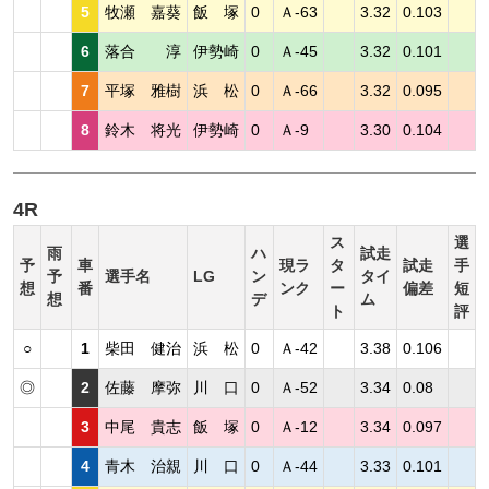
5
牧瀬 嘉葵
飯 塚
0
Ａ-63
3.32
0.103
6
落合 淳
伊勢崎
0
Ａ-45
3.32
0.101
7
平塚 雅樹
浜 松
0
Ａ-66
3.32
0.095
8
鈴木 将光
伊勢崎
0
Ａ-9
3.30
0.104
4R
ス
選
雨
ハ
試走
予
車
現ラ
タ
試走
手
予
選手名
LG
ン
タイ
想
番
ンク
ー
偏差
短
想
デ
ム
ト
評
○
1
柴田 健治
浜 松
0
Ａ-42
3.38
0.106
◎
2
佐藤 摩弥
川 口
0
Ａ-52
3.34
0.08
3
中尾 貴志
飯 塚
0
Ａ-12
3.34
0.097
4
青木 治親
川 口
0
Ａ-44
3.33
0.101