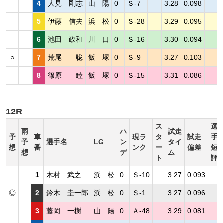
4
人見 剛志
山 陽
0
Ｓ-7
3.28
0.098
5
伊藤 信夫
浜 松
0
Ｓ-28
3.29
0.095
6
池田 政和
川 口
0
Ｓ-16
3.30
0.094
○
7
荒尾 聡
飯 塚
0
Ｓ-9
3.27
0.103
8
篠原 睦
飯 塚
0
Ｓ-15
3.31
0.086
12R
ス
選
雨
ハ
試走
予
車
現ラ
タ
試走
手
予
選手名
LG
ン
タイ
想
番
ンク
ー
偏差
短
想
デ
ム
ト
評
1
木村 武之
浜 松
0
Ｓ-10
3.27
0.093
◎
2
鈴木 圭一郎
浜 松
0
Ｓ-1
3.27
0.096
3
藤岡 一樹
山 陽
0
Ａ-48
3.29
0.081