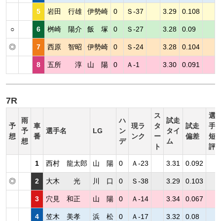
5
岩田 行雄
伊勢崎
0
Ｓ-37
3.29
0.108
○
6
桝崎 陽介
飯 塚
0
Ｓ-27
3.28
0.09
◎
7
西原 智昭
伊勢崎
0
Ｓ-24
3.28
0.104
8
五所 淳
山 陽
0
Ａ-1
3.30
0.091
7R
ス
選
雨
ハ
試走
予
車
現ラ
タ
試走
手
予
選手名
LG
ン
タイ
想
番
ンク
ー
偏差
短
想
デ
ム
ト
評
1
西村 龍太郎
山 陽
0
Ａ-23
3.31
0.092
◎
2
大木 光
川 口
0
Ｓ-38
3.29
0.103
3
穴見 和正
山 陽
0
Ａ-14
3.34
0.067
4
笠木 美孝
浜 松
0
Ａ-17
3.32
0.08