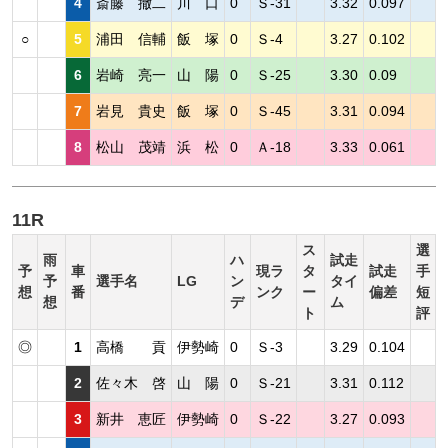
4
斎藤 撤二
川 口
0
Ｓ-31
3.32
0.097
○
5
浦田 信輔
飯 塚
0
Ｓ-4
3.27
0.102
6
岩崎 亮一
山 陽
0
Ｓ-25
3.30
0.09
7
岩見 貴史
飯 塚
0
Ｓ-45
3.31
0.094
8
松山 茂靖
浜 松
0
Ａ-18
3.33
0.061
11R
ス
選
雨
ハ
試走
予
車
現ラ
タ
試走
手
予
選手名
LG
ン
タイ
想
番
ンク
ー
偏差
短
想
デ
ム
ト
評
◎
1
高橋 貢
伊勢崎
0
Ｓ-3
3.29
0.104
2
佐々木 啓
山 陽
0
Ｓ-21
3.31
0.112
3
新井 恵匠
伊勢崎
0
Ｓ-22
3.27
0.093