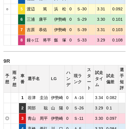
○
5
渡辺 篤
浜 松
0
Ｓ-30
3.31
0.092
6
三浦 康平
伊勢崎
0
Ｓ-29
3.30
0.101
7
吉原 恭佑
伊勢崎
0
Ｓ-39
3.31
0.103
8
鐘ヶ江 将平
飯 塚
0
Ｓ-33
3.29
0.108
9R
ス
選
雨
ハ
試走
予
車
現ラ
タ
試走
手
予
選手名
LG
ン
タイ
想
番
ンク
ー
偏差
短
想
デ
ム
ト
評
1
谷津 圭治
伊勢崎
0
Ａ-16
3.34
0.082
2
岡部 聡
山 陽
0
Ｓ-26
3.29
0.1
◎
3
青山 周平
伊勢崎
0
Ｓ-11
3.30
0.097
4
高橋 義弘
川 口
0
Ａ-5
3.33
0.084