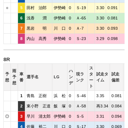
○
5
田村 治郎
伊勢崎
0
Ｓ-19
3.30
0.091
6
浅香 潤
伊勢崎
0
Ａ-65
3.30
0.081
7
黒岩 明
川 口
0
Ａ-7
3.30
0.093
8
内山 高秀
伊勢崎
0
Ｓ-23
3.29
0.098
8R
ス
雨
ハ
予
車
現ラ
タ
試走タ
試走
予
選手名
LG
ン
想
番
ンク
ー
イム
偏差
想
デ
ト
1
青島 正樹
浜 松
0
Ｓ-46
3.35
0.081
2
東小野 正道
飯 塚
0
Ａ-58
再3.34
0.084
◎
3
早川 清太郎
伊勢崎
0
Ｓ-5
3.31
0.094
4
佐藤 裕二
川 口
0
Ｓ-17
3.30
0.069