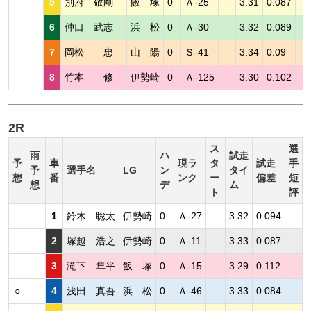
5
別府 敬剛
飯 塚
0
Ａ-25
3.31
0.087
6
仲口 武志
浜 松
0
Ａ-30
3.32
0.089
7
岡松 忠
山 陽
0
Ｓ-41
3.34
0.09
8
竹本 修
伊勢崎
0
Ａ-125
3.30
0.102
2R
ス
選
雨
ハ
試走
予
車
現ラ
タ
試走
手
予
選手名
LG
ン
タイ
想
番
ンク
ー
偏差
短
想
デ
ム
ト
評
1
鈴木 聡太
伊勢崎
0
Ａ-27
3.32
0.094
2
塚越 浩之
伊勢崎
0
Ａ-11
3.33
0.087
3
滝下 隼平
飯 塚
0
Ａ-15
3.29
0.112
○
4
浅田 真吾
浜 松
0
Ａ-46
3.33
0.084