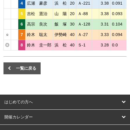
4
広瀬 豪彦
浜 松
20
Ａ-221
3.38
0.091
5
吉松 憲治
山 陽
20
Ａ-88
3.38
0.093
6
高宗 良次
飯 塚
30
Ａ-128
3.31
0.104
○
7
鈴木 聡太
伊勢崎
40
Ａ-27
3.33
0.094
◎
8
鈴木 圭一郎
浜 松
40
Ｓ-1
3.28
0.0
一覧に戻る
はじめての方へ
はじめての方へ
開催カレンダー