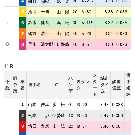
4
西村 昭紀
飯 塚
20
Ａ-212
3.38
0.106
5
池浦 一博
山 陽
20
Ｂ-30
3.38
0.086
○
6
鈴木 健吾
浜 松
30
Ａ-119
3.32
0.085
7
緒方 浩一
山 陽
40
Ａ-28
3.34
0.093
◎
8
早川 清太郎
伊勢崎
40
Ｓ-5
3.30
0.093
11R
ス
選
雨
ハ
試走
予
車
現ラン
タ
試走
手
予
選手名
LG
ン
タイ
想
番
ク
ー
偏差
短
想
デ
ム
ト
評
1
山本 佳幸
浜 松
0
Ｂ-90
3.48
0.083
2
松本 渉
伊勢崎
10
Ｂ-63
3.47
0.086
3
坊田 寿彦
山 陽
20
Ｂ-54
3.40
0.08