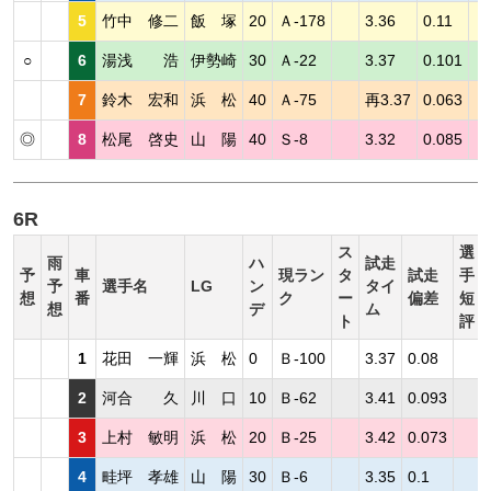
5
竹中 修二
飯 塚
20
Ａ-178
3.36
0.11
○
6
湯浅 浩
伊勢崎
30
Ａ-22
3.37
0.101
7
鈴木 宏和
浜 松
40
Ａ-75
再3.37
0.063
◎
8
松尾 啓史
山 陽
40
Ｓ-8
3.32
0.085
6R
ス
選
雨
ハ
試走
予
車
現ラン
タ
試走
手
予
選手名
LG
ン
タイ
想
番
ク
ー
偏差
短
想
デ
ム
ト
評
1
花田 一輝
浜 松
0
Ｂ-100
3.37
0.08
2
河合 久
川 口
10
Ｂ-62
3.41
0.093
3
上村 敏明
浜 松
20
Ｂ-25
3.42
0.073
4
畦坪 孝雄
山 陽
30
Ｂ-6
3.35
0.1