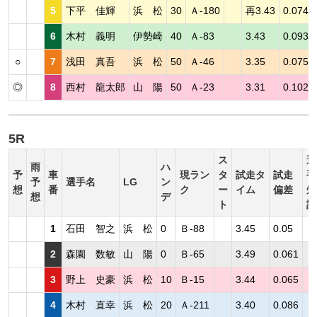
5
下平 佳輝
浜 松
30
Ａ-180
再3.43
0.074
6
木村 義明
伊勢崎
40
Ａ-83
3.43
0.093
○
7
浅田 真吾
浜 松
50
Ａ-46
3.35
0.075
◎
8
西村 龍太郎
山 陽
50
Ａ-23
3.31
0.102
5R
ス
選
雨
ハ
予
車
現ラン
タ
試走タ
試走
手
予
選手名
LG
ン
想
番
ク
ー
イム
偏差
短
想
デ
ト
評
1
石田 智之
浜 松
0
Ｂ-88
3.45
0.05
2
森園 数敏
山 陽
0
Ｂ-65
3.49
0.061
3
野上 史豪
浜 松
10
Ｂ-15
3.44
0.065
4
木村 直幸
浜 松
20
Ａ-211
3.40
0.086