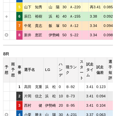
5
山下 知秀
山 陽
30
Ａ-220
再3.41
0.085
○
6
辰巳 裕樹
浜 松
40
Ａ-155
3.38
0.092
7
中尾 貴志
飯 塚
50
Ａ-12
3.34
0.094
◎
8
新井 恵匠
伊勢崎
50
Ｓ-22
3.34
0.098
8R
ス
選
雨
ハ
試走
予
車
現ラン
タ
試走
手
予
選手名
LG
ン
タイ
想
番
ク
ー
偏差
短
想
デ
ム
ト
評
1
高田 克重
浜 松
0
Ｂ-92
3.41
0.123
2
片岡 信之
浜 松
10
Ｂ-73
3.41
0.094
3
西村 健
伊勢崎
20
Ｂ-95
3.41
0.104
◎
4
小栗 勝太
山 陽
30
Ａ-231
3.37
0.063