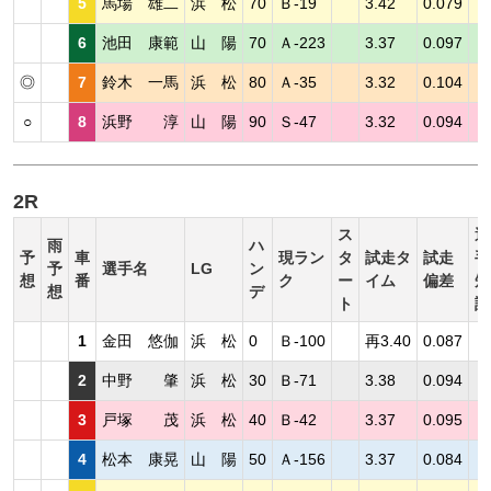
5
馬場 雄二
浜 松
70
Ｂ-19
3.42
0.079
6
池田 康範
山 陽
70
Ａ-223
3.37
0.097
◎
7
鈴木 一馬
浜 松
80
Ａ-35
3.32
0.104
○
8
浜野 淳
山 陽
90
Ｓ-47
3.32
0.094
2R
ス
選
雨
ハ
予
車
現ラン
タ
試走タ
試走
手
予
選手名
LG
ン
想
番
ク
ー
イム
偏差
短
想
デ
ト
評
1
金田 悠伽
浜 松
0
Ｂ-100
再3.40
0.087
2
中野 肇
浜 松
30
Ｂ-71
3.38
0.094
3
戸塚 茂
浜 松
40
Ｂ-42
3.37
0.095
4
松本 康晃
山 陽
50
Ａ-156
3.37
0.084