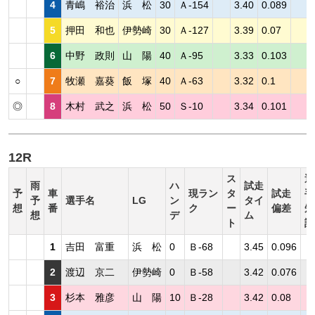
4
青嶋 裕治
浜 松
30
Ａ-154
3.40
0.089
5
押田 和也
伊勢崎
30
Ａ-127
3.39
0.07
6
中野 政則
山 陽
40
Ａ-95
3.33
0.103
○
7
牧瀬 嘉葵
飯 塚
40
Ａ-63
3.32
0.1
◎
8
木村 武之
浜 松
50
Ｓ-10
3.34
0.101
12R
ス
選
雨
ハ
試走
予
車
現ラン
タ
試走
手
予
選手名
LG
ン
タイ
想
番
ク
ー
偏差
短
想
デ
ム
ト
評
1
吉田 富重
浜 松
0
Ｂ-68
3.45
0.096
2
渡辺 京二
伊勢崎
0
Ｂ-58
3.42
0.076
3
杉本 雅彦
山 陽
10
Ｂ-28
3.42
0.08