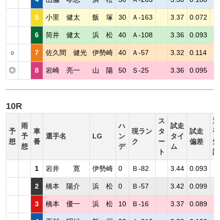
5
小里 健太
飯 塚
30
Ａ-163
3.37
0.072
6
筒井 健太
浜 松
40
Ａ-108
3.36
0.093
○
7
佐久間 健光
伊勢崎
40
Ａ-57
3.32
0.114
◎
8
岩崎 亮一
山 陽
50
Ｓ-25
3.36
0.095
10R
ス
選
雨
ハ
試走
予
車
現ラン
タ
試走
手
予
選手名
LG
ン
タイ
想
番
ク
ー
偏差
短
想
デ
ム
ト
評
1
岩井 寛
伊勢崎
0
Ｂ-82
3.44
0.093
2
橋本 陽介
浜 松
0
Ｂ-57
3.42
0.099
3
橋本 優一
浜 松
10
Ｂ-16
3.37
0.089