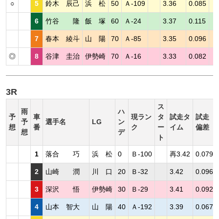
○
5
鈴木 辰己
浜 松
50
Ａ-109
3.36
0.085
6
竹谷 隆
飯 塚
60
Ａ-24
3.37
0.115
7
春本 綾斗
山 陽
70
Ａ-85
3.35
0.096
◎
8
谷津 圭治
伊勢崎
70
Ａ-16
3.33
0.082
3R
ス
雨
ハ
予
車
現ラン
タ
試走タ
試走
予
選手名
LG
ン
想
番
ク
ー
イム
偏差
想
デ
ト
1
落合 巧
浜 松
0
Ｂ-100
再3.42
0.079
2
山崎 潤
川 口
20
Ｂ-32
3.42
0.096
3
深沢 悟
伊勢崎
30
Ｂ-29
3.41
0.092
4
山本 智大
山 陽
40
Ａ-192
3.39
0.067