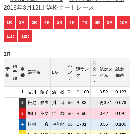
2018年3月12日 浜松オートレース
1R
2R
3R
4R
5R
6R
7R
8R
9R
10R
11R
12R
1R
ス
選
雨
ハ
予
車
現ラン
タ
試走タ
試走
手
予
選手名
LG
ン
想
番
ク
ー
イム
偏差
短
想
デ
ト
評
1
交川 陽子
浜 松
0
Ｂ-100
3.52
0.123
2
松尾 俊夫
川 口
50
Ｂ-83
再3.51
0.076
3
城山 英文
浜 松
50
Ｂ-60
3.42
0.091
4
松村 真
伊勢崎
60
Ｂ-81
3.36
0.106