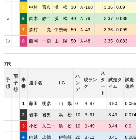
5
中村 晋典
浜 松
30
Ａ-168
3.36
0.09
○
6
鈴木 静二
浜 松
40
Ａ-79
3.37
0.088
7
森村 亮
伊勢崎
50
Ａ-43
3.36
0.099
◎
8
藤岡 一樹
山 陽
50
Ａ-48
3.35
0.083
7R
ス
雨
ハ
予
車
現ラン
タ
試走タ
試走
予
選手名
LG
ン
想
番
ク
ー
イム
偏差
想
デ
ト
1
藤田 明彦
山 陽
0
Ｂ-87
3.50
0.055
2
岩本 君男
浜 松
10
Ｂ-61
3.43
0.074
3
小松 久二一
浜 松
10
Ｂ-49
3.44
0.0
4
内越 忠徳
伊勢崎
20
Ｂ-11
3.41
0.085