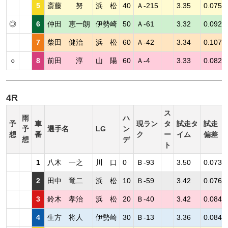
5
斎藤 努
浜 松
40
Ａ-215
3.35
0.075
◎
6
仲田 恵一朗
伊勢崎
50
Ａ-61
3.32
0.092
7
柴田 健治
浜 松
60
Ａ-42
3.34
0.107
○
8
前田 淳
山 陽
60
Ａ-4
3.33
0.082
4R
ス
雨
ハ
予
車
現ラン
タ
試走タ
試走
予
選手名
LG
ン
想
番
ク
ー
イム
偏差
想
デ
ト
1
八木 一之
川 口
0
Ｂ-93
3.50
0.073
2
田中 竜二
浜 松
10
Ｂ-59
3.42
0.076
3
鈴木 孝治
浜 松
20
Ｂ-40
3.42
0.084
4
生方 将人
伊勢崎
30
Ｂ-13
3.36
0.084