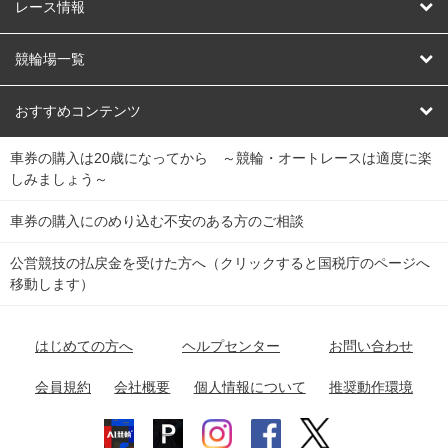
競輪
レース情報
オートレース
レース予想
競輪場一覧
競輪くじ
レース結果
北日本
函館競輪場
青森競輪場
いわき平競輪場
おすすめコンテンツ
車券の購入は20歳になってから ～競輪・オートレースは適度に楽
Dokanto!
キャリーオーバー一覧
関
競輪選手情報
弥彦競輪場
前橋競輪場
取手競輪場
宇都宮競輪場
しみましょう～
東
大宮競輪場
西武園競輪場
京王閣競輪場
立川競輪場
チャリロトプラザ
Perfecta Navi
車券の購入にのめり込む不安のある方のご相談
南
松戸競輪場
千葉競輪場
川崎競輪場
平塚競輪場
公営競技の払戻金を受けた方へ（クリックすると国税庁のページへ
netkeirin
関
移動します）
小田原競輪場
伊東競輪場
静岡競輪場
東
ケイリンガル
中
名古屋競輪場
岐阜競輪場
大垣競輪場
豊橋競輪場
はじめての方へ
ヘルプセンター
お問い合わせ
部
チャリレンジャー
富山競輪場
松阪競輪場
四日市競輪場
会員規約
会社概要
個人情報について
推奨動作環境
競輪場情報
近
福井競輪場
奈良競輪場
向日町競輪場
和歌山競輪場