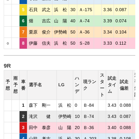
5
石貝 武之
浜 松
30
Ａ-175
3.36
0.087
6
畑 吉広
山 陽
40
Ａ-74
3.39
0.074
7
栗原 俊介
伊勢崎
50
Ａ-36
3.34
0.104
○
8
伊藤 信夫
浜 松
50
Ｓ-28
3.33
0.112
9R
ス
選
雨
ハ
試走
予
車
現ラン
タ
試走
手
予
選手名
LG
ン
タイ
想
番
ク
ー
偏差
短
想
デ
ム
ト
評
1
森下 剛一
浜 松
0
Ｂ-84
3.43
0.088
2
滝沢 健
伊勢崎
10
Ｂ-74
3.43
0.087
3
田中 泰彦
山 陽
20
Ｂ-36
3.40
0.088
4
山脇 孝志
浜 松
30
Ａ-203
3.38
0.108