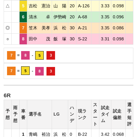
△
5
吉松 憲治
山 陽
20
A-126
3.33
0.098
6
清水 卓
伊勢崎
20
A-68
3.35
0.096
◎
7
笠木 美孝
浜 松
30
A-21
3.35
0.086
○
8
田中 茂
飯 塚
30
S-22
3.31
0.098
=
-
7
8
3
5
=
-
7
5
8
3
6R
ス
選
雨
ハ
試走
予
車
現ラ
タ
試走
手
予
選手名
LG
ン
タイ
想
番
ンク
ー
偏差
短
想
デ
ム
ト
評
1
青嶋 裕治
浜 松
0
B-22
3.42
0.068