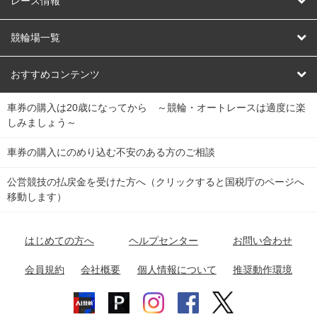
レース情報
オートレース
レース予想
競輪場一覧
競輪くじ
レース結果
北日本
函館競輪場
青森競輪場
いわき平競輪場
おすすめコンテンツ
車券の購入は20歳になってから ～競輪・オートレースは適度に楽
Dokanto!
キャリーオーバー一覧
関
競輪選手情報
弥彦競輪場
前橋競輪場
取手競輪場
宇都宮競輪場
しみましょう～
東
大宮競輪場
西武園競輪場
京王閣競輪場
立川競輪場
チャリロトプラザ
Perfecta Navi
車券の購入にのめり込む不安のある方のご相談
南
松戸競輪場
千葉競輪場
川崎競輪場
平塚競輪場
公営競技の払戻金を受けた方へ（クリックすると国税庁のページへ
netkeirin
関
移動します）
小田原競輪場
伊東競輪場
静岡競輪場
東
ケイリンガル
中
名古屋競輪場
岐阜競輪場
大垣競輪場
豊橋競輪場
はじめての方へ
ヘルプセンター
お問い合わせ
部
チャリレンジャー
富山競輪場
松阪競輪場
四日市競輪場
会員規約
会社概要
個人情報について
推奨動作環境
競輪場情報
近
福井競輪場
奈良競輪場
向日町競輪場
和歌山競輪場
畿