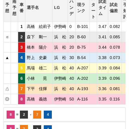
雨
ハ
試走
予
車
現ラ
タ
試走
手
予
選手名
LG
ン
タイ
想
番
ンク
ー
偏差
短
想
デ
ム
ト
評
1
高橋 絵莉子
伊勢崎
0
B-101
3.47
0.082
○
2
森下 剛一
浜 松
20
B-60
3.41
0.085
3
橋本 陽介
浜 松
20
B-75
3.44
0.078
▲
4
野上 史豪
浜 松
30
B-54
3.38
0.073
5
馬場 雄二
浜 松
40
A-207
3.39
0.084
6
小林 晃
伊勢崎
40
A-202
3.39
0.096
△
7
下平 佳輝
浜 松
40
A-193
3.36
0.081
◎
8
高橋 義徳
伊勢崎
50
A-116
3.35
0.116
=
-
8
2
7
4
=
-