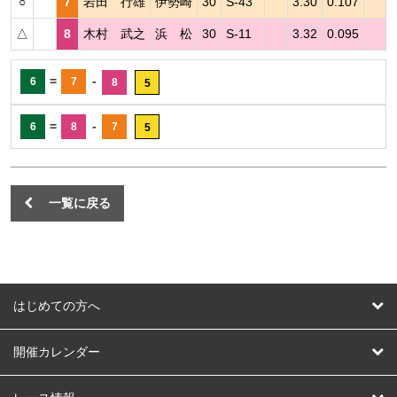
○
7
岩田 行雄
伊勢崎
30
S-43
3.30
0.107
△
8
木村 武之
浜 松
30
S-11
3.32
0.095
=
-
6
7
8
5
=
-
6
8
7
5
一覧に戻る
はじめての方へ
はじめての方へ
開催カレンダー
競輪