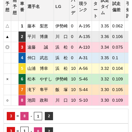
雨
ハ
試走
予
車
現ラ
タ
試走
手
予
選手名
LG
ン
タイ
想
番
ンク
ー
偏差
短
想
デ
ム
ト
評
△
1
藤本 梨恵
伊勢崎
0
A-195
3.35
0.062
▲
2
平川 博康
川 口
0
A-135
3.36
0.106
◎
3
遠藤 誠
浜 松
0
A-110
3.34
0.075
4
仲口 武志
浜 松
0
A-31
3.35
0.1
5
山浦 博幸
浜 松
10
A-56
3.32
0.104
×
6
松本 やすし
伊勢崎
10
S-46
3.32
0.109
7
滝下 隼平
飯 塚
10
S-44
3.30
0.105
○
8
池田 政和
川 口
10
S-10
3.30
0.109
=
-
3
8
2
1
=
-
3
1
8
2