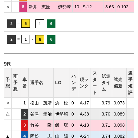
×
8
新井 恵匠
伊勢崎
10
S-12
3.66
0.102
=
-
2
5
6
1
=
-
2
1
6
5
9R
ス
選
雨
ハ
試走
予
車
現ラ
タ
試走
手
予
選手名
LG
ン
タイ
想
番
ンク
ー
偏差
短
想
デ
ム
ト
評
×
1
松山 茂靖
浜 松
0
A-17
3.79
0.073
△
2
谷津 圭治
伊勢崎
0
A-38
3.76
0.089
3
竹谷 隆
飯 塚
0
A-13
3.71
0.098
▲
4
岡松 忠
山 陽
0
A-24
3.74
0.082