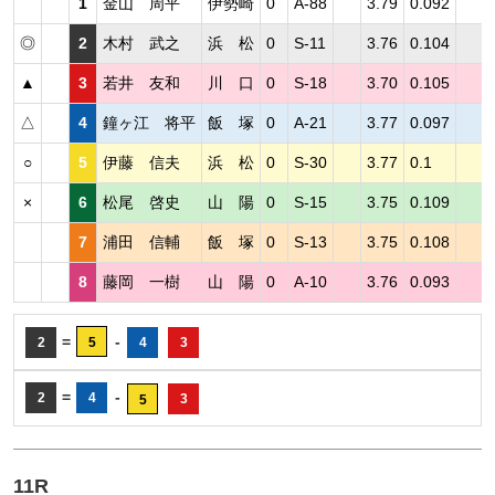
1
金山 周平
伊勢崎
0
A-88
3.79
0.092
◎
2
木村 武之
浜 松
0
S-11
3.76
0.104
▲
3
若井 友和
川 口
0
S-18
3.70
0.105
△
4
鐘ヶ江 将平
飯 塚
0
A-21
3.77
0.097
○
5
伊藤 信夫
浜 松
0
S-30
3.77
0.1
×
6
松尾 啓史
山 陽
0
S-15
3.75
0.109
7
浦田 信輔
飯 塚
0
S-13
3.75
0.108
8
藤岡 一樹
山 陽
0
A-10
3.76
0.093
=
-
2
5
4
3
=
-
2
4
3
5
11R