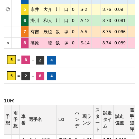
◎
5
永井 大介
川 口
0
S-2
3.76
0.09
6
掛川 和人
川 口
0
A-12
3.73
0.081
7
有吉 辰也
飯 塚
0
A-5
3.75
0.096
○
8
篠原 睦
飯 塚
0
S-14
3.74
0.089
=
-
5
8
2
4
=
-
5
2
8
4
10R
ス
選
雨
ハ
試走
予
車
現ラ
タ
試走
手
予
選手名
LG
ン
タイ
想
番
ンク
ー
偏差
短
想
デ
ム
ト
評