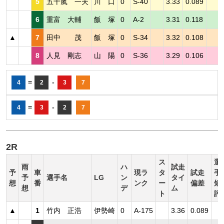
5
五十嵐 一夫
川 口
0
S-40
3.33
0.089
6
重富 大輔
飯 塚
0
A-2
3.31
0.118
▲
7
田中 茂
飯 塚
0
S-34
3.32
0.108
8
人見 剛志
山 陽
0
S-36
3.29
0.106
=
-
4
2
3
7
=
-
4
3
2
7
2R
ス
選
雨
ハ
試走
予
車
現ラ
タ
試走
手
予
選手名
LG
ン
タイ
想
番
ンク
ー
偏差
短
想
デ
ム
ト
評
▲
1
竹内 正浩
伊勢崎
0
A-175
3.36
0.089