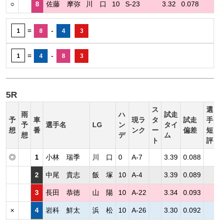
○
8
佐藤 摩弥
川 口
10
S-23
3.32
0.078
=
-
1
8
4
3
=
-
1
4
8
3
5R
ス
選
雨
ハ
試走
予
車
現ラ
タ
試走
手
予
選手名
LG
ン
タイ
想
番
ンク
ー
偏差
短
想
デ
ム
ト
評
◎
1
小林 瑞季
川 口
0
A-7
3.39
0.088
2
中尾 貴志
飯 塚
10
A-4
3.39
0.089
3
長田 恭徳
山 陽
10
A-22
3.34
0.093
×
4
岩科 鮮太
浜 松
10
A-26
3.30
0.092