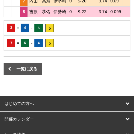
7
内山 高秀
伊勢崎
0
S-20
3.74
0.09
8
吉原 恭佑
伊勢崎
0
S-22
3.74
0.099
=
-
3
4
6
5
=
-
3
6
4
5
一覧に戻る
はじめての方へ
はじめての方へ
開催カレンダー