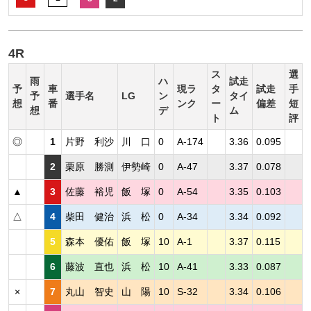
4R
ス
選
雨
ハ
試走
予
車
現ラ
タ
試走
手
予
選手名
LG
ン
タイ
想
番
ンク
ー
偏差
短
想
デ
ム
ト
評
◎
1
片野 利沙
川 口
0
A-174
3.36
0.095
2
栗原 勝測
伊勢崎
0
A-47
3.37
0.078
▲
3
佐藤 裕児
飯 塚
0
A-54
3.35
0.103
△
4
柴田 健治
浜 松
0
A-34
3.34
0.092
5
森本 優佑
飯 塚
10
A-1
3.37
0.115
6
藤波 直也
浜 松
10
A-41
3.33
0.087
×
7
丸山 智史
山 陽
10
S-32
3.34
0.106