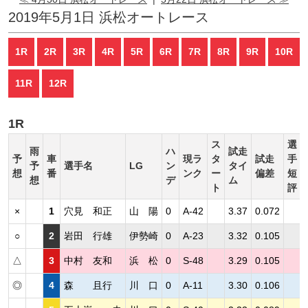
2019年5月1日 浜松オートレース
1R
2R
3R
4R
5R
6R
7R
8R
9R
10R
11R
12R
1R
ス
選
雨
ハ
試走
予
車
現ラ
タ
試走
手
予
選手名
LG
ン
タイ
想
番
ンク
ー
偏差
短
想
デ
ム
ト
評
×
1
穴見 和正
山 陽
0
A-42
3.37
0.072
○
2
岩田 行雄
伊勢崎
0
A-23
3.32
0.105
△
3
中村 友和
浜 松
0
S-48
3.29
0.105
◎
4
森 且行
川 口
0
A-11
3.30
0.106