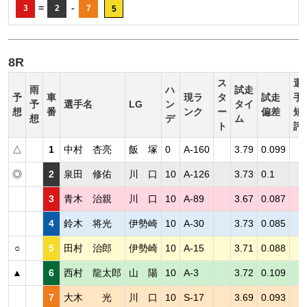
=
-
3
2
7
5
8R
ス
選
雨
ハ
試走
予
車
現ラ
タ
試走
手
予
選手名
LG
ン
タイ
想
番
ンク
ー
偏差
短
想
デ
ム
ト
評
△
1
中村 杏亮
飯 塚
0
A-160
3.79
0.099
◎
2
泉田 修佑
川 口
10
A-126
3.73
0.1
3
青木 治親
川 口
10
A-89
3.67
0.087
4
鈴木 将光
伊勢崎
10
A-30
3.73
0.085
○
5
田村 治郎
伊勢崎
10
A-15
3.71
0.088
▲
6
西村 龍太郎
山 陽
10
A-3
3.72
0.109
7
大木 光
川 口
10
S-17
3.69
0.093