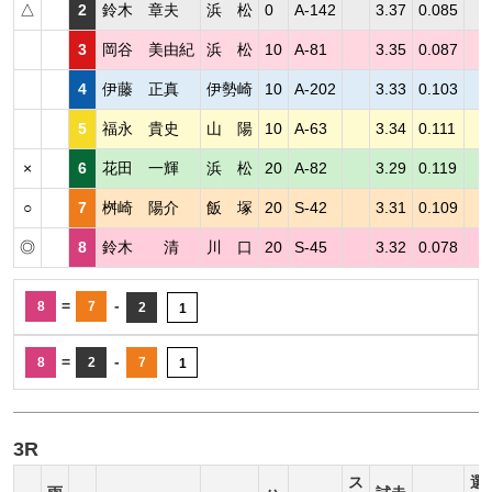
△
2
鈴木 章夫
浜 松
0
A-142
3.37
0.085
3
岡谷 美由紀
浜 松
10
A-81
3.35
0.087
4
伊藤 正真
伊勢崎
10
A-202
3.33
0.103
5
福永 貴史
山 陽
10
A-63
3.34
0.111
×
6
花田 一輝
浜 松
20
A-82
3.29
0.119
○
7
桝崎 陽介
飯 塚
20
S-42
3.31
0.109
◎
8
鈴木 清
川 口
20
S-45
3.32
0.078
=
-
8
7
2
1
=
-
8
2
7
1
3R
ス
選