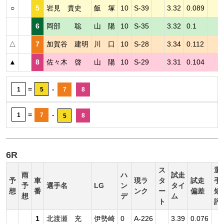
○
5
岩見 貴史
飯 塚
10
S-39
3.32
0.089
6
岡部 聡
山 陽
10
S-35
3.32
0.1
△
7
加賀谷 建明
川 口
10
S-28
3.34
0.112
▲
8
佐々木 啓
山 陽
10
S-29
3.31
0.104
=
-
1
5
7
8
=
-
1
7
8
5
6R
ス
選
雨
ハ
試走
予
車
現ラ
タ
試走
手
予
選手名
LG
ン
タイ
想
番
ンク
ー
偏差
短
想
デ
ム
ト
評
1
北渡瀬 充
伊勢崎
0
A-226
3.39
0.076