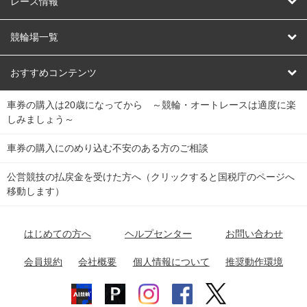
競輪
レース情報
オートレース
レース予想
競輪場一覧
競輪くじ
レース結果
北日本
函館競輪場
青森競輪場
いわき平競輪場
おすすめコンテンツ
車券の購入は20歳になってから ～競輪・オートレースは適度に楽
Dokanto!
キャリーオーバー一覧
関
競輪選手情報
弥彦競輪場
前橋競輪場
取手競輪場
宇都宮競輪場
しみましょう～
東
大宮競輪場
西武園競輪場
京王閣競輪場
立川競輪場
チャリロトプラザ
Perfecta Navi
車券の購入にのめり込む不安のある方のご相談
南
松戸競輪場
千葉競輪場
川崎競輪場
平塚競輪場
公営競技の払戻金を受けた方へ（クリックすると国税庁のページへ
netkeirin
関
移動します）
小田原競輪場
伊東競輪場
静岡競輪場
東
ケイリンガル
中
名古屋競輪場
岐阜競輪場
大垣競輪場
豊橋競輪場
はじめての方へ
ヘルプセンター
お問い合わせ
部
チャリレンジャー
富山競輪場
松阪競輪場
四日市競輪場
会員規約
会社概要
個人情報について
推奨動作環境
競輪場情報
近
福井競輪場
奈良競輪場
向日町競輪場
和歌山競輪場
畿