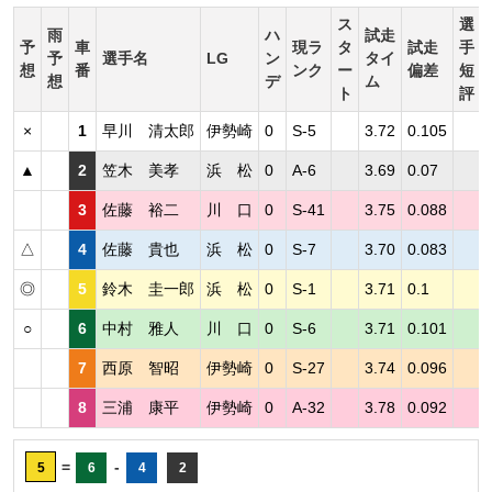
ス
選
雨
ハ
試走
予
車
現ラ
タ
試走
手
予
選手名
LG
ン
タイ
想
番
ンク
ー
偏差
短
想
デ
ム
ト
評
×
1
早川 清太郎
伊勢崎
0
S-5
3.72
0.105
▲
2
笠木 美孝
浜 松
0
A-6
3.69
0.07
3
佐藤 裕二
川 口
0
S-41
3.75
0.088
△
4
佐藤 貴也
浜 松
0
S-7
3.70
0.083
◎
5
鈴木 圭一郎
浜 松
0
S-1
3.71
0.1
○
6
中村 雅人
川 口
0
S-6
3.71
0.101
7
西原 智昭
伊勢崎
0
S-27
3.74
0.096
8
三浦 康平
伊勢崎
0
A-32
3.78
0.092
=
-
5
6
4
2