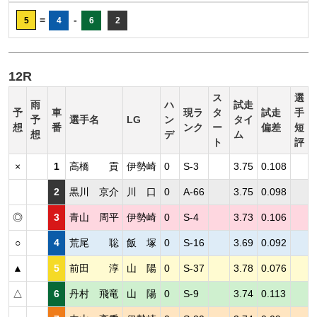
=
-
5
4
6
2
12R
ス
選
雨
ハ
試走
予
車
現ラ
タ
試走
手
予
選手名
LG
ン
タイ
想
番
ンク
ー
偏差
短
想
デ
ム
ト
評
×
1
高橋 貢
伊勢崎
0
S-3
3.75
0.108
2
黒川 京介
川 口
0
A-66
3.75
0.098
◎
3
青山 周平
伊勢崎
0
S-4
3.73
0.106
○
4
荒尾 聡
飯 塚
0
S-16
3.69
0.092
▲
5
前田 淳
山 陽
0
S-37
3.78
0.076
△
6
丹村 飛竜
山 陽
0
S-9
3.74
0.113