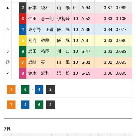
▲
2
春本 綾斗
山 陽
0
A-94
3.37
0.089
3
仲田 恵一朗
伊勢崎
10
A-52
3.33
0.105
△
4
東小野 正道
飯 塚
10
A-35
3.34
0.077
5
別府 敬剛
飯 塚
10
A-8
3.33
0.096
○
6
岩田 裕臣
川 口
10
S-47
3.33
0.099
◎
7
岩崎 亮一
山 陽
10
S-31
3.32
0.093
×
8
鈴木 宏和
浜 松
10
S-19
3.36
0.095
=
-
7
6
4
2
=
-
7
4
6
2
7R