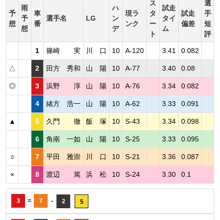
ス
選
雨
ハ
試走
予
車
現ラ
タ
試走
手
予
選手名
LG
ン
タイ
想
番
ンク
ー
偏差
短
想
デ
ム
ト
評
1
篠崎 実
川 口
10
A-120
3.41
0.082
△
2
田方 秀和
山 陽
10
A-77
3.40
0.08
◎
3
浜野 淳
山 陽
10
A-76
3.34
0.082
4
緒方 浩一
山 陽
10
A-62
3.33
0.091
▲
5
久門 徹
飯 塚
10
S-43
3.34
0.098
6
角南 一如
山 陽
10
S-25
3.33
0.095
○
7
平田 雅崇
川 口
10
S-21
3.36
0.087
×
8
渡辺 篤
浜 松
10
S-24
3.30
0.1
=
-
3
7
2
5