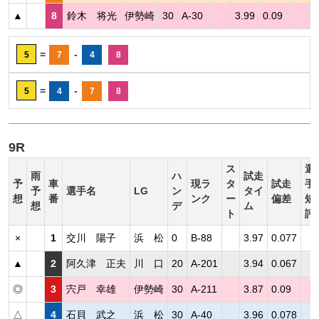
▲
8
鈴木 将光
伊勢崎
30
A-30
3.99
0.09
=
-
5
7
4
8
=
-
5
4
7
8
9R
ス
選
雨
ハ
試走
予
車
現ラ
タ
試走
手
予
選手名
LG
ン
タイ
想
番
ンク
ー
偏差
短
想
デ
ム
ト
評
×
1
交川 陽子
浜 松
0
B-88
3.97
0.077
▲
2
阿久津 正夫
川 口
20
A-201
3.94
0.067
◎
3
宍戸 幸雄
伊勢崎
30
A-211
3.87
0.09
△
4
石貝 武之
浜 松
30
A-40
3.96
0.078