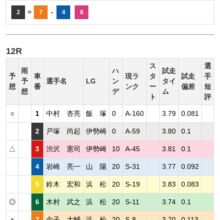
=
-
2
7
4
8
12R
ス
選
雨
ハ
試走
予
車
現ラ
タ
試走
手
予
選手名
LG
ン
タイ
想
番
ンク
ー
偏差
短
想
デ
ム
ト
評
○
1
中村 杏亮
飯 塚
0
A-160
3.79
0.081
2
戸塚 尚起
伊勢崎
0
A-59
3.80
0.1
△
3
渋沢 憲司
伊勢崎
10
A-45
3.81
0.1
4
岩崎 亮一
山 陽
20
S-31
3.77
0.092
5
鈴木 宏和
浜 松
20
S-19
3.83
0.083
◎
6
木村 武之
浜 松
20
S-11
3.74
0.1
×
7
金子 大輔
浜 松
20
S-8
3.70
0.113