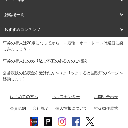
オートレース
レース予想
競輪場一覧
競輪くじ
レース結果
北日本
函館競輪場
青森競輪場
いわき平競輪場
おすすめコンテンツ
車券の購入は20歳になってから ～競輪・オートレースは適度に楽
Dokanto!
キャリーオーバー一覧
関
競輪選手情報
弥彦競輪場
前橋競輪場
取手競輪場
宇都宮競輪場
しみましょう～
東
大宮競輪場
西武園競輪場
京王閣競輪場
立川競輪場
チャリロトプラザ
Perfecta Navi
車券の購入にのめり込む不安のある方のご相談
南
松戸競輪場
千葉競輪場
川崎競輪場
平塚競輪場
公営競技の払戻金を受けた方へ（クリックすると国税庁のページへ
netkeirin
関
移動します）
小田原競輪場
伊東競輪場
静岡競輪場
東
ケイリンガル
中
名古屋競輪場
岐阜競輪場
大垣競輪場
豊橋競輪場
はじめての方へ
ヘルプセンター
お問い合わせ
部
チャリレンジャー
富山競輪場
松阪競輪場
四日市競輪場
会員規約
会社概要
個人情報について
推奨動作環境
競輪場情報
近
福井競輪場
奈良競輪場
向日町競輪場
和歌山競輪場
畿