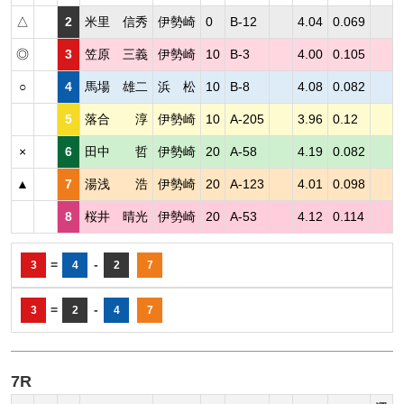
△
2
米里 信秀
伊勢崎
0
B-12
4.04
0.069
◎
3
笠原 三義
伊勢崎
10
B-3
4.00
0.105
○
4
馬場 雄二
浜 松
10
B-8
4.08
0.082
5
落合 淳
伊勢崎
10
A-205
3.96
0.12
×
6
田中 哲
伊勢崎
20
A-58
4.19
0.082
▲
7
湯浅 浩
伊勢崎
20
A-123
4.01
0.098
8
桜井 晴光
伊勢崎
20
A-53
4.12
0.114
=
-
3
4
2
7
=
-
3
2
4
7
7R