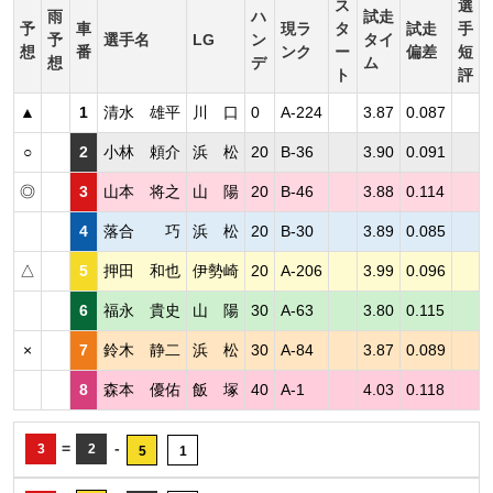
ス
選
雨
ハ
試走
予
車
現ラ
タ
試走
手
予
選手名
LG
ン
タイ
想
番
ンク
ー
偏差
短
想
デ
ム
ト
評
▲
1
清水 雄平
川 口
0
A-224
3.87
0.087
○
2
小林 頼介
浜 松
20
B-36
3.90
0.091
◎
3
山本 将之
山 陽
20
B-46
3.88
0.114
4
落合 巧
浜 松
20
B-30
3.89
0.085
△
5
押田 和也
伊勢崎
20
A-206
3.99
0.096
6
福永 貴史
山 陽
30
A-63
3.80
0.115
×
7
鈴木 静二
浜 松
30
A-84
3.87
0.089
8
森本 優佑
飯 塚
40
A-1
4.03
0.118
=
-
3
2
5
1