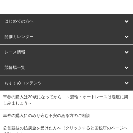
はじめての方へ
はじめての方へ
開催カレンダー
競輪
レース情報
オートレース
レース予想
競輪場一覧
競輪くじ
レース結果
北日本
函館競輪場
青森競輪場
いわき平競輪場
おすすめコンテンツ
車券の購入は20歳になってから ～競輪・オートレースは適度に楽
Dokanto!
キャリーオーバー一覧
関
競輪選手情報
弥彦競輪場
前橋競輪場
取手競輪場
宇都宮競輪場
しみましょう～
東
大宮競輪場
西武園競輪場
京王閣競輪場
立川競輪場
チャリロトプラザ
Perfecta Navi
車券の購入にのめり込む不安のある方のご相談
南
松戸競輪場
千葉競輪場
川崎競輪場
平塚競輪場
公営競技の払戻金を受けた方へ（クリックすると国税庁のページへ
netkeirin
関