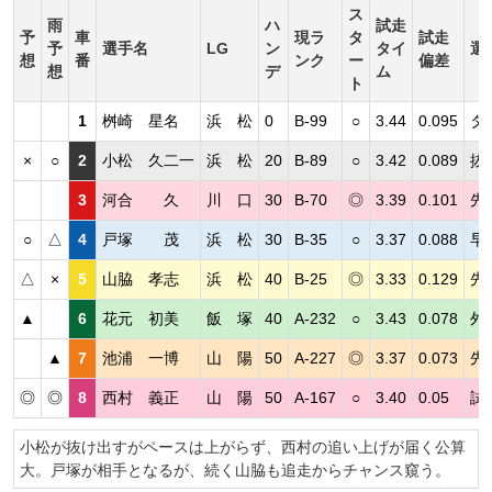
ス
雨
ハ
試走
予
車
現ラ
タ
試走
予
選手名
LG
ン
タイ
選
想
番
ンク
ー
偏差
想
デ
ム
ト
1
桝崎 星名
浜 松
0
B-99
○
3.44
0.095
タ
×
○
2
小松 久二一
浜 松
20
B-89
○
3.42
0.089
抜
3
河合 久
川 口
30
B-70
◎
3.39
0.101
先
○
△
4
戸塚 茂
浜 松
30
B-35
○
3.37
0.088
早
△
×
5
山脇 孝志
浜 松
40
B-25
◎
3.33
0.129
先
▲
6
花元 初美
飯 塚
40
A-232
○
3.43
0.078
外
▲
7
池浦 一博
山 陽
50
A-227
◎
3.37
0.073
先
◎
◎
8
西村 義正
山 陽
50
A-167
○
3.40
0.05
試
小松が抜け出すがペースは上がらず、西村の追い上げが届く公算
大。戸塚が相手となるが、続く山脇も追走からチャンス窺う。