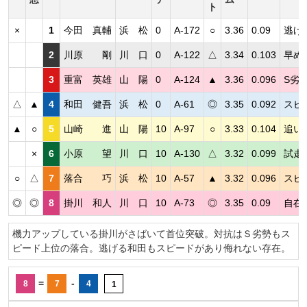
ト
×
1
今田 真輔
浜 松
0
A-172
○
3.36
0.09
逃げ
2
川原 剛
川 口
0
A-122
△
3.34
0.103
早め
3
重富 英雄
山 陽
0
A-124
▲
3.36
0.096
S劣
△
▲
4
和田 健吾
浜 松
0
A-61
◎
3.35
0.092
スピ
▲
○
5
山崎 進
山 陽
10
A-97
○
3.33
0.104
追い
×
6
小原 望
川 口
10
A-130
△
3.32
0.099
試走
○
△
7
落合 巧
浜 松
10
A-57
▲
3.32
0.096
スピ
◎
◎
8
掛川 和人
川 口
10
A-73
◎
3.35
0.09
自在
機力アップしている掛川がさばいて首位突破。対抗はＳ劣勢もス
ピード上位の落合。逃げる和田もスピードがあり侮れない存在。
=
-
8
7
4
1