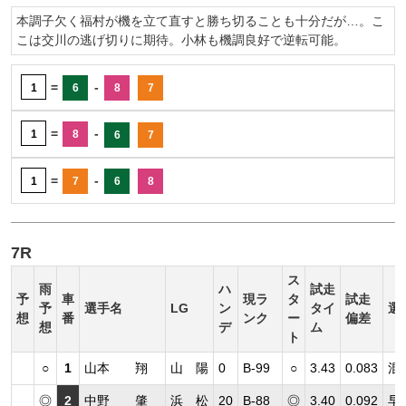
本調子欠く福村が機を立て直すと勝ち切ることも十分だが…。こ
こは交川の逃げ切りに期待。小林も機調良好で逆転可能。
=
-
1
6
8
7
=
-
1
8
6
7
=
-
1
7
6
8
7R
ス
雨
ハ
試走
予
車
現ラ
タ
試走
予
選手名
LG
ン
タイ
選
想
番
ンク
ー
偏差
想
デ
ム
ト
○
1
山本 翔
山 陽
0
B-99
○
3.43
0.083
混
◎
2
中野 肇
浜 松
20
B-88
◎
3.40
0.092
早