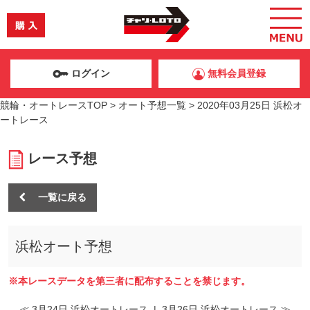
ログイン
無料会員登録
競輪・オートレースTOP
>
オート予想一覧
>
2020年03月25日 浜松オ
ートレース
レース予想
一覧に戻る
浜松オート予想
※本レースデータを第三者に配布することを禁じます。
≪ 3月24日 浜松オートレース
|
3月26日 浜松オートレース ≫