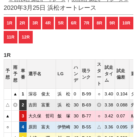
2020年3月25日 浜松オートレース
1R
2R
3R
4R
5R
6R
7R
8R
9R
10R
11R
12R
1R
ス
雨
ハ
試走
予
車
現ラ
タ
試走
予
選手名
LG
ン
タイ
選
想
番
ンク
ー
偏差
想
デ
ム
ト
▲
1
深谷 俊太
浜 松
0
B-99
○
3.40
0.104
タ
△
◎
2
吉田 富重
浜 松
30
B-69
◎
3.38
0.088
先
▲
3
大久保 哲司
飯 塚
30
B-77
○
3.42
0.07
粘
○
4
原田 富夫
伊勢崎
30
B-55
△
3.36
0.095
同