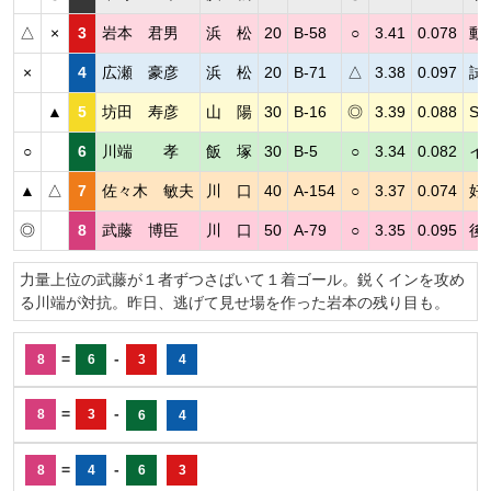
△
×
3
岩本 君男
浜 松
20
B-58
○
3.41
0.078
動
×
4
広瀬 豪彦
浜 松
20
B-71
△
3.38
0.097
試
▲
5
坊田 寿彦
山 陽
30
B-16
◎
3.39
0.088
S
○
6
川端 孝
飯 塚
30
B-5
○
3.34
0.082
イ
▲
△
7
佐々木 敏夫
川 口
40
A-154
○
3.37
0.074
好
◎
8
武藤 博臣
川 口
50
A-79
○
3.35
0.095
後
力量上位の武藤が１者ずつさばいて１着ゴール。鋭くインを攻め
る川端が対抗。昨日、逃げて見せ場を作った岩本の残り目も。
=
-
8
6
3
4
=
-
8
3
6
4
=
-
8
4
6
3