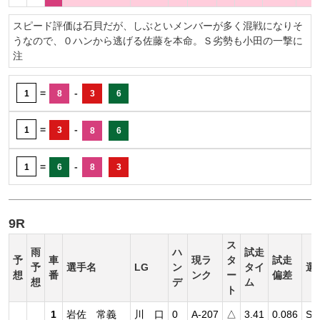
スピード評価は石貝だが、しぶといメンバーが多く混戦になりそ
うなので、０ハンから逃げる佐藤を本命。Ｓ劣勢も小田の一撃に
注
=
-
1
8
3
6
=
-
1
3
8
6
=
-
1
6
8
3
9R
ス
雨
ハ
試走
予
車
現ラ
タ
試走
予
選手名
LG
ン
タイ
選
想
番
ンク
ー
偏差
想
デ
ム
ト
1
岩佐 常義
川 口
0
A-207
△
3.41
0.086
S