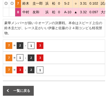
◎
◎
7
鈴木 圭一郎
浜 松
0
S-2
○
3.31
0.102
試走
8
中村 友和
浜 松
0
A-10
▲
3.32
0.097
大外
豪華メンバーが揃い０オープンの決勝戦。本命はスピード上位の
鈴木圭だが、レース足がいい伊藤と佐藤の２４期コンビも軽視禁
物。
=
-
7
2
3
1
=
-
7
1
2
3
=
-
7
3
2
1
一覧に戻る