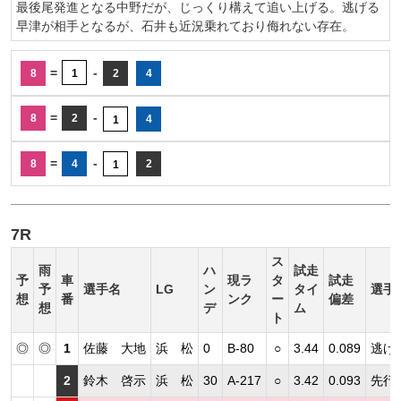
最後尾発進となる中野だが、じっくり構えて追い上げる。逃げる
早津が相手となるが、石井も近況乗れており侮れない存在。
=
-
8
1
2
4
=
-
8
2
4
1
=
-
8
4
2
1
7R
ス
雨
ハ
試走
予
車
現ラ
タ
試走
予
選手名
LG
ン
タイ
選手
想
番
ンク
ー
偏差
想
デ
ム
ト
◎
◎
1
佐藤 大地
浜 松
0
B-80
○
3.44
0.089
逃げ
2
鈴木 啓示
浜 松
30
A-217
○
3.42
0.093
先行