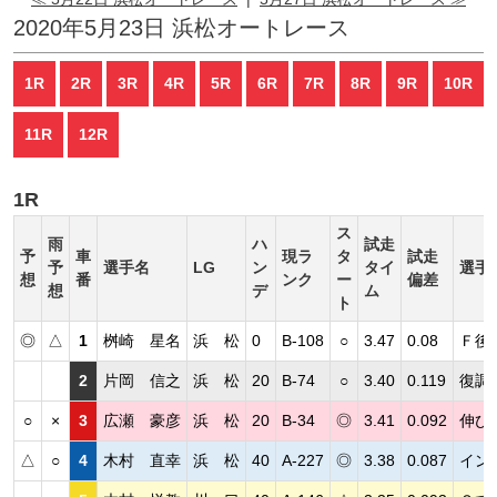
2020年5月23日 浜松オートレース
1R
2R
3R
4R
5R
6R
7R
8R
9R
10R
11R
12R
1R
ス
雨
ハ
試走
予
車
現ラ
タ
試走
予
選手名
LG
ン
タイ
選手
想
番
ンク
ー
偏差
想
デ
ム
ト
◎
△
1
桝崎 星名
浜 松
0
B-108
○
3.47
0.08
Ｆ後
2
片岡 信之
浜 松
20
B-74
○
3.40
0.119
復調
○
×
3
広瀬 豪彦
浜 松
20
B-34
◎
3.41
0.092
伸び
△
○
4
木村 直幸
浜 松
40
A-227
◎
3.38
0.087
イン