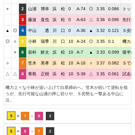
×
2
山浦 博幸
浜 松
0
A-74
◎
3.35
0.086
トップ
3
藤波 直也
浜 松
0
A-63
△
3.36
0.095
先行が
▲
◎
4
中山 透
川 口
0
A-36
▲
3.32
0.121
Ｓ劣勢
◎
○
5
小林 瑞季
川 口
10
A-24
◎
3.35
0.1
機カが
×
6
岩科 鮮太
浜 松
10
A-7
▲
3.33
0.099
後半鋭
○
7
笠木 美孝
浜 松
10
A-16
○
3.37
0.082
Ｓで好
△
△
8
青島 正樹
浜 松
10
S-38
△
3.35
0.061
試走出
機力上々な小林が追い上げて白星締めへ。笠木が続いて逆転を狙
うが、先行可能な山浦の押し切りや、Ｓ劣勢も一撃ある中山に
注。
=
-
5
7
8
2
=
-
5
8
7
2