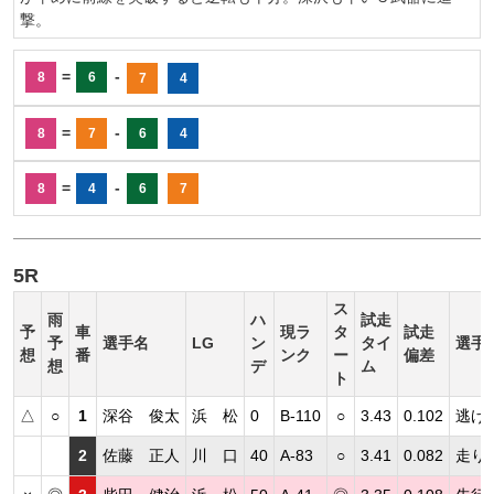
撃。
=
-
8
6
7
4
=
-
8
7
6
4
=
-
8
4
6
7
5R
ス
雨
ハ
試走
予
車
現ラ
タ
試走
予
選手名
LG
ン
タイ
選手
想
番
ンク
ー
偏差
想
デ
ム
ト
△
○
1
深谷 俊太
浜 松
0
B-110
○
3.43
0.102
逃げ
2
佐藤 正人
川 口
40
A-83
○
3.41
0.082
走り