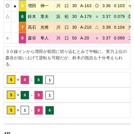
◎
▲
5
増田 伸一
川 口
30
A-163
◎
3.36
0.103
イ
△
6
鈴木 章夫
浜 松
30
A-179
○
3.37
0.079
⑤
7
高石 光将
川 口
30
A-210
△
3.38
0.104
大
○
8
森谷 隼人
川 口
50
A-20
○
3.37
0.089
こ
３０線インから増田が前団に切り込むとみて中軸に。実力上位の
森谷が追い上げて逆転も可能だが、鈴木の抵抗も十分考えられ
る。
=
-
5
8
6
1
=
-
5
6
8
1
=
-
5
1
8
6