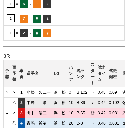
=
-
1
6
7
2
=
-
1
7
6
2
=
-
1
2
6
7
3R
ス
雨
ハ
試走
予
車
現ラ
タ
試走
予
選手名
LG
ン
タイ
選
想
番
ンク
ー
偏差
想
デ
ム
ト
×
×
1
小松 久二一
浜 松
0
B-102
○
3.48
0.09
逃
△
2
中野 肇
浜 松
10
B-89
○
3.44
0.102
③
▲
○
3
田中 竜二
浜 松
10
B-65
◎
3.42
0.081
先
◎
4
青嶋 裕治
浜 松
20
B-8
○
3.40
0.081
１