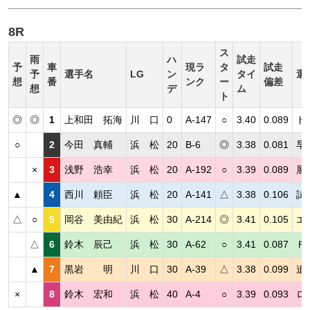
8R
ス
雨
ハ
試走
予
車
現ラ
タ
試走
予
選手名
LG
ン
タイ
選
想
番
ンク
ー
偏差
想
デ
ム
ト
◎
◎
1
上和田 拓海
川 口
0
A-147
○
3.40
0.089
ド
○
2
今田 真輔
浜 松
20
B-6
◎
3.38
0.081
早
×
3
浅野 浩幸
浜 松
20
A-192
○
3.39
0.089
展
▲
4
西川 頼臣
浜 松
20
A-141
△
3.38
0.106
試
△
○
5
岡谷 美由紀
浜 松
30
A-214
◎
3.41
0.105
エ
△
6
鈴木 辰己
浜 松
30
A-62
○
3.41
0.087
Ｆ
▲
7
黒岩 明
川 口
30
A-39
△
3.38
0.099
追
×
8
鈴木 宏和
浜 松
40
A-4
○
3.39
0.093
ロ