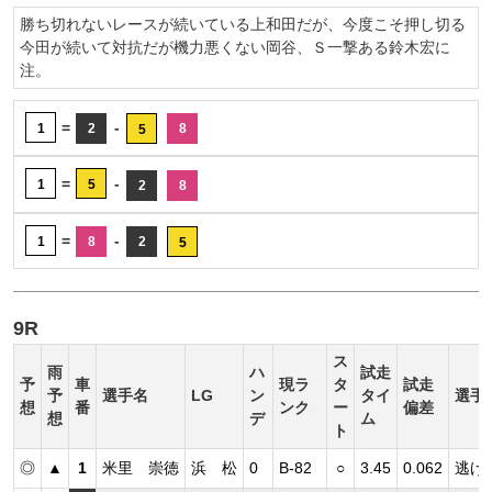
勝ち切れないレースが続いている上和田だが、今度こそ押し切る
今田が続いて対抗だが機力悪くない岡谷、Ｓ一撃ある鈴木宏に
注。
=
-
1
2
8
5
=
-
1
5
2
8
=
-
1
8
2
5
9R
ス
雨
ハ
試走
予
車
現ラ
タ
試走
予
選手名
LG
ン
タイ
選手
想
番
ンク
ー
偏差
想
デ
ム
ト
◎
▲
1
米里 崇徳
浜 松
0
B-82
○
3.45
0.062
逃げ