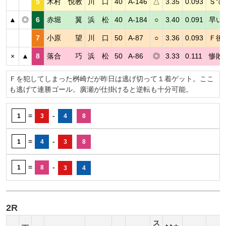
5
木村 悦教
川 口
40
A-146
△
3.35
0.093
Ｓで
▲
◎
6
赤堀 翼
浜 松
40
A-184
○
3.40
0.091
早い
7
小原 望
川 口
50
A-87
○
3.36
0.093
Ｆ後
×
▲
8
落合 巧
浜 松
50
A-86
◎
3.33
0.111
惨敗
Ｆを犯してしまった桝崎だが昨日は逃げ切って１着ゲット。ここ
も逃げて連勝ゴール。廣瀬が仕掛けると逆転も十分可能。
=
-
1
3
4
8
=
-
1
4
3
8
=
-
1
8
3
4
2R
ス