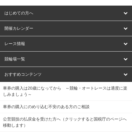
はじめての方へ
はじめての方へ
開催カレンダー
競輪
レース情報
オートレース
レース予想
競輪場一覧
競輪くじ
レース結果
北日本
函館競輪場
青森競輪場
いわき平競輪場
おすすめコンテンツ
車券の購入は20歳になってから ～競輪・オートレースは適度に楽
Dokanto!
キャリーオーバー一覧
関
競輪選手情報
弥彦競輪場
前橋競輪場
取手競輪場
宇都宮競輪場
しみましょう～
東
大宮競輪場
西武園競輪場
京王閣競輪場
立川競輪場
チャリロトプラザ
Perfecta Navi
車券の購入にのめり込む不安のある方のご相談
南
松戸競輪場
千葉競輪場
川崎競輪場
平塚競輪場
公営競技の払戻金を受けた方へ（クリックすると国税庁のページへ
netkeirin
関
移動します）
小田原競輪場
伊東競輪場
静岡競輪場
東