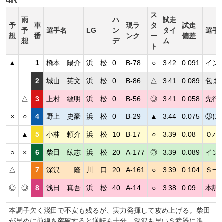
4R
ス
雨
ハ
試走
予
車
現ラ
タ
試走
予
選手名
LG
ン
タイ
選手
想
番
ンク
ー
偏差
想
デ
ム
ト
▲
1
橋本 陽介
浜 松
0
B-78
○
3.42
0.091
イン
2
城山 英文
浜 松
0
B-86
△
3.41
0.089
包ま
△
3
上村 敏明
浜 松
0
B-56
◎
3.41
0.058
先行
×
○
4
野上 史豪
浜 松
0
B-29
▲
3.44
0.075
③に
▲
5
小林 頼介
浜 松
10
B-17
○
3.39
0.08
０ハ
○
×
6
柴田 紘志
浜 松
20
A-177
◎
3.39
0.089
イン
△
7
深沢 隆
川 口
20
A-161
○
3.39
0.104
Ｓ一
◎
◎
8
浅田 真吾
浜 松
40
A-14
○
3.38
0.09
本調
本調子欠く淺田で不安も残るが、実力発揮して攻め上げる。柴田
が早めに前線を突破すると逆転も十分。深沢も早いＳ武器に進