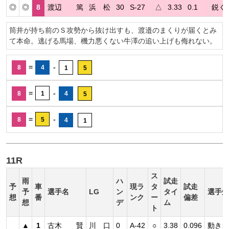
◎
◎
8
渡辺 篤
浜 松
30
S-27
△
3.33
0.1
鋭く
筒井が持ち前のＳ攻勢から抜け出すも、渡邉のまくりが届くとみ
て本命。逃げる馬場、機力悪くない牛澤の追い上げも侮れない。
=
-
8
4
1
5
=
-
8
1
4
5
=
-
8
5
4
1
11R
ス
雨
ハ
試走
予
車
現ラ
タ
試走
予
選手名
LG
ン
タイ
選手短
想
番
ンク
ー
偏差
想
デ
ム
ト
▲
1
古木 賢
川 口
0
A-42
○
3.38
0.096
動き自