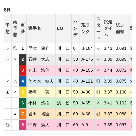
6R
ス
雨
ハ
試走
予
車
現ラ
タ
試走
予
選手名
LG
ン
タイ
選
想
番
ンク
ー
偏差
想
デ
ム
ト
○
◎
1
早津 康介
川 口
0
B-104
○
3.43
0.091
逃
△
×
2
石井 大志
川 口
30
A-176
○
3.39
0.099
安
3
丸山 浩信
川 口
40
A-155
○
3.44
0.072
④
×
△
4
佐々木 敏夫
川 口
40
A-121
◎
3.39
0.075
先
▲
○
5
篠崎 実
川 口
50
A-38
◎
3.37
0.106
イ
6
小林 悠樹
浜 松
50
A-65
○
3.41
0.102
⑤
▲
7
岩田 裕臣
川 口
60
A-68
◎
3.37
0.088
Ｓ
◎
8
中野 憲人
川 口
60
A-9
○
3.35
0.097
じ