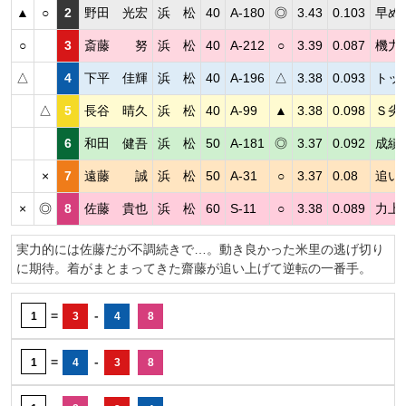
▲
○
2
野田 光宏
浜 松
40
A-180
◎
3.43
0.103
早め
○
3
斎藤 努
浜 松
40
A-212
○
3.39
0.087
機力
△
4
下平 佳輝
浜 松
40
A-196
△
3.38
0.093
トッ
△
5
長谷 晴久
浜 松
40
A-99
▲
3.38
0.098
Ｓ劣
6
和田 健吾
浜 松
50
A-181
◎
3.37
0.092
成績
×
7
遠藤 誠
浜 松
50
A-31
○
3.37
0.08
追い
×
◎
8
佐藤 貴也
浜 松
60
S-11
○
3.38
0.089
力上
実力的には佐藤だが不調続きで…。動き良かった米里の逃げ切り
に期待。着がまとまってきた齋藤が追い上げて逆転の一番手。
=
-
1
3
4
8
=
-
1
4
3
8