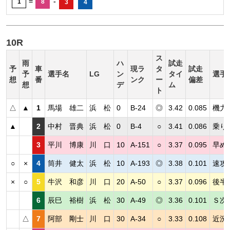
=
-
1
8
3
4
10R
ス
雨
ハ
試走
予
車
現ラ
タ
試走
予
選手名
LG
ン
タイ
選手
想
番
ンク
ー
偏差
想
デ
ム
ト
△
▲
1
馬場 雄二
浜 松
0
B-24
◎
3.42
0.085
機力
▲
2
中村 晋典
浜 松
0
B-4
○
3.41
0.086
乗り
3
平川 博康
川 口
10
A-151
○
3.37
0.095
早め
○
×
4
筒井 健太
浜 松
10
A-193
◎
3.38
0.101
速攻
×
○
5
牛沢 和彦
川 口
20
A-50
○
3.37
0.096
後半
6
辰巳 裕樹
浜 松
30
A-49
◎
3.36
0.101
Ｓ次
△
7
阿部 剛士
川 口
30
A-34
○
3.33
0.108
近況