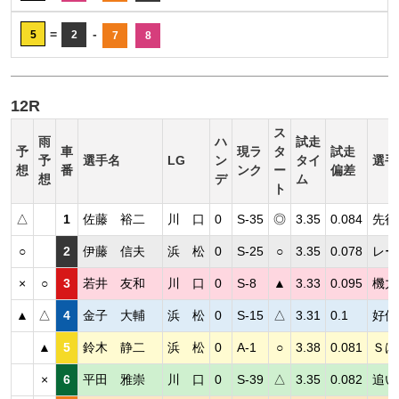
=
-
5
2
7
8
12R
ス
雨
ハ
試走
予
車
現ラ
タ
試走
予
選手名
LG
ン
タイ
選手
想
番
ンク
ー
偏差
想
デ
ム
ト
△
1
佐藤 裕二
川 口
0
S-35
◎
3.35
0.084
先行
○
2
伊藤 信夫
浜 松
0
S-25
○
3.35
0.078
レー
×
○
3
若井 友和
川 口
0
S-8
▲
3.33
0.095
機力
▲
△
4
金子 大輔
浜 松
0
S-15
△
3.31
0.1
好位
▲
5
鈴木 静二
浜 松
0
A-1
○
3.38
0.081
Ｓは
×
6
平田 雅崇
川 口
0
S-39
△
3.35
0.082
追い