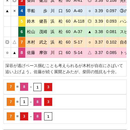
×
◎
3
柴田 健治
浜 松
50
A-41
◎
3.35
0.108
先行
▲
×
4
早船 歩
川 口
50
A-40
○
3.39
0.097
③の
5
鈴木 健吾
浜 松
60
A-118
◎
3.39
0.093
ハン
6
松山 茂靖
浜 松
60
A-37
▲
3.38
0.081
スピ
◎
△
7
木村 武之
浜 松
60
S-17
○
3.37
0.102
自在
○
▲
8
佐藤 摩弥
川 口
60
S-14
△
3.37
0.085
トッ
深谷が逃げペース掴むことも考えられるが木村が自在にさばいて
追い上げよう。佐藤が続く展開とみたが、柴田の抵抗も十分。
=
-
7
8
3
1
=
-
7
1
8
3
=
-
7
3
8
1