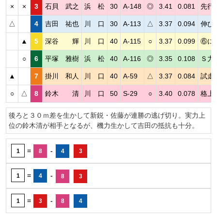
×
×
3
石貝 武之
浜 松
30
A-148
◎
3.41
0.081
先行
△
4
吉田 祐也
川 口
30
A-113
△
3.37
0.094
伸び
▲
5
深谷 輝
川 口
40
A-115
○
3.37
0.099
⑥に
○
6
平塚 雅樹
浜 松
40
A-116
◎
3.35
0.108
Ｓ力
▲
7
掛川 和人
川 口
40
A-59
△
3.37
0.084
試走
○
△
8
鈴木 清
川 口
50
S-29
○
3.40
0.078
格上
後ろと３０ｍ差を生かして新鋭・佐藤が連勝の逃げ切り。実力上
位の鈴木清が相手となるが、機力生かして吉田の抵抗も十分。
=
-
1
8
4
3
=
-
1
4
8
3
=
-
1
3
8
4