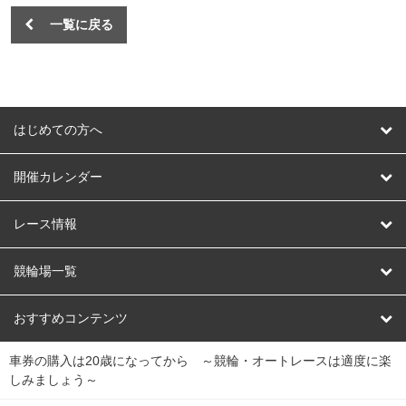
一覧に戻る
はじめての方へ
はじめての方へ
開催カレンダー
競輪
レース情報
オートレース
レース予想
競輪場一覧
競輪くじ
レース結果
北日本
函館競輪場
青森競輪場
いわき平競輪場
おすすめコンテンツ
車券の購入は20歳になってから ～競輪・オートレースは適度に楽
Dokanto!
キャリーオーバー一覧
関
競輪選手情報
弥彦競輪場
前橋競輪場
取手競輪場
宇都宮競輪場
しみましょう～
東
大宮競輪場
西武園競輪場
京王閣競輪場
立川競輪場