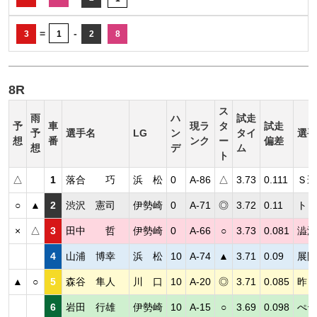
=
-
3
1
2
8
8R
ス
雨
ハ
試走
予
車
現ラ
タ
試走
予
選手名
LG
ン
タイ
選手
想
番
ンク
ー
偏差
想
デ
ム
ト
△
1
落合 巧
浜 松
0
A-86
△
3.73
0.111
Ｓ遅
○
▲
2
渋沢 憲司
伊勢崎
0
A-71
◎
3.72
0.11
トッ
×
△
3
田中 哲
伊勢崎
0
A-66
○
3.73
0.081
澁澤
4
山浦 博幸
浜 松
10
A-74
▲
3.71
0.09
展開
▲
○
5
森谷 隼人
川 口
10
A-20
◎
3.71
0.085
昨日
6
岩田 行雄
伊勢崎
10
A-15
○
3.69
0.098
ぺテ