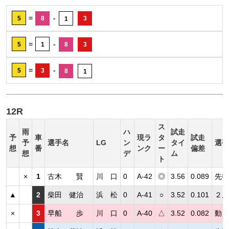
=
-
5
8
3
1
=
-
5
1
8
3
=
-
5
3
8
1
12R
ス
雨
ハ
試走
予
車
現ラ
タ
試走
予
選手名
LG
ン
タイ
選手
想
番
ンク
ー
偏差
想
デ
ム
ト
×
1
古木 賢
川 口
0
A-42
◎
3.56
0.089
先行
▲
2
柴田 健治
浜 松
0
A-41
○
3.52
0.101
２周
×
3
早船 歩
川 口
0
A-40
△
3.52
0.082
動き