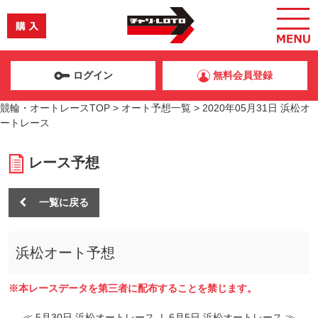
ログイン
無料会員登録
競輪・オートレースTOP
>
オート予想一覧
>
2020年05月31日 浜松オ
ートレース
レース予想
一覧に戻る
浜松オート予想
※本レースデータを第三者に配布することを禁じます。
≪ 5月30日 浜松オートレース
|
6月5日 浜松オートレース ≫