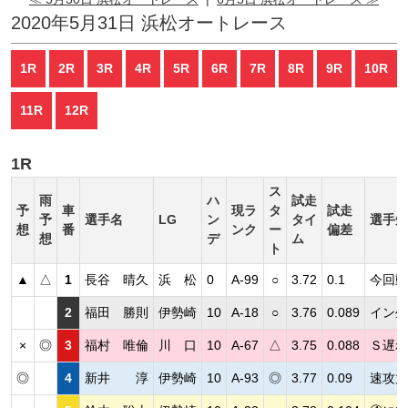
2020年5月31日 浜松オートレース
1R
2R
3R
4R
5R
6R
7R
8R
9R
10R
11R
12R
1R
ス
雨
ハ
試走
予
車
現ラ
タ
試走
予
選手名
LG
ン
タイ
選手短
想
番
ンク
ー
偏差
想
デ
ム
ト
▲
△
1
長谷 晴久
浜 松
0
A-99
○
3.72
0.1
今回動
2
福田 勝則
伊勢崎
10
A-18
○
3.76
0.089
イン生
×
◎
3
福村 唯倫
川 口
10
A-67
△
3.75
0.088
Ｓ遅れ
◎
4
新井 淳
伊勢崎
10
A-93
◎
3.77
0.09
速攻力