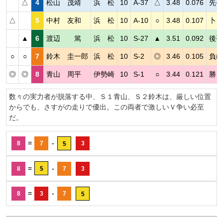
△
4
松山 茂靖
浜 松
10
A-37
△
3.48
0.076
先手
△
5
中村 友和
浜 松
10
A-10
○
3.48
0.107
卜ッ
▲
6
渡辺 篤
浜 松
10
S-27
▲
3.51
0.092
後手
○
○
7
鈴木 圭一郎
浜 松
10
S-2
◎
3.46
0.105
負け
◎
◎
8
青山 周平
伊勢崎
10
S-1
○
3.44
0.121
勝っ
数々の実力者が脱落する中、Ｓ１青山、Ｓ２鈴木は、厳しい位置
からでも、さすがの走りで優出。この両者で激しいＶ争い必至
だ。
=
-
8
7
3
5
=
-
8
5
7
3
=
-
8
3
7
5