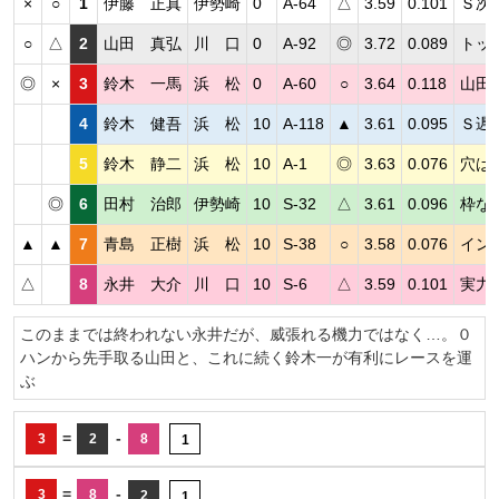
×
○
1
伊藤 正真
伊勢崎
0
A-64
△
3.59
0.101
Ｓ次
○
△
2
山田 真弘
川 口
0
A-92
◎
3.72
0.089
トッ
◎
×
3
鈴木 一馬
浜 松
0
A-60
○
3.64
0.118
山田
4
鈴木 健吾
浜 松
10
A-118
▲
3.61
0.095
Ｓ遅
5
鈴木 静二
浜 松
10
A-1
◎
3.63
0.076
穴は
◎
6
田村 治郎
伊勢崎
10
S-32
△
3.61
0.096
枠な
▲
▲
7
青島 正樹
浜 松
10
S-38
○
3.58
0.076
イン
△
8
永井 大介
川 口
10
S-6
△
3.59
0.101
実力
このままでは終われない永井だが、威張れる機力ではなく…。０
ハンから先手取る山田と、これに続く鈴木一が有利にレースを運
ぶ
=
-
3
2
8
1
=
-
3
8
2
1