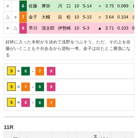
○
6
佐藤 摩弥
川 口
10
S-14
○
3.75
0.089
ト
△
○
7
金子 大輔
浜 松
10
S-15
○
3.64
0.104
さ
×
△
8
早川 清太郎
伊勢崎
10
S-3
▲
3.71
0.103
伊
好枠に入った木村がＳ決めて浅野をつぶそう。ただ、その上を佐
藤がいくことも十分あるから逆転一考。金子は出たとこ勝負にな
る
=
-
5
6
7
8
=
-
5
7
6
8
=
-
5
8
6
7
11R
ス