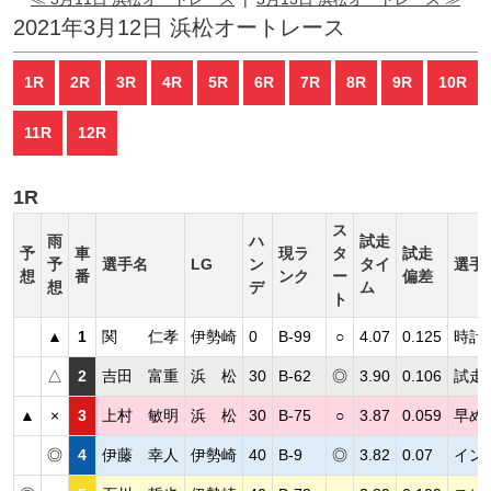
2021年3月12日 浜松オートレース
1R
2R
3R
4R
5R
6R
7R
8R
9R
10R
11R
12R
1R
ス
雨
ハ
試走
予
車
現ラ
タ
試走
予
選手名
LG
ン
タイ
選手
想
番
ンク
ー
偏差
想
デ
ム
ト
▲
1
関 仁孝
伊勢崎
0
B-99
○
4.07
0.125
時計
△
2
吉田 富重
浜 松
30
B-62
◎
3.90
0.106
試走
▲
×
3
上村 敏明
浜 松
30
B-75
○
3.87
0.059
早め
◎
4
伊藤 幸人
伊勢崎
40
B-9
◎
3.82
0.07
イン