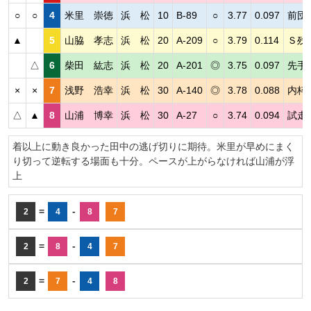
○
○
4
米里 崇徳
浜 松
10
B-89
○
3.77
0.097
前団
▲
5
山脇 孝志
浜 松
20
A-209
○
3.79
0.114
Ｓ残
△
6
柴田 紘志
浜 松
20
A-201
◎
3.75
0.097
先手
×
×
7
浅野 浩幸
浜 松
30
A-140
◎
3.78
0.088
内枠
△
▲
8
山浦 博幸
浜 松
30
A-27
○
3.74
0.094
試走
着以上に動き良かった田中の逃げ切りに期待。米里が早めにまく
り切って逆転する場面も十分。ペースが上がらなければ山浦が浮
上
=
-
2
4
8
7
=
-
2
8
4
7
=
-
2
7
4
8