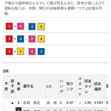
戸塚が０線外枠からカマして逃げ切るとみた。鈴木が追い上げて
逆転を狙うが、木部、関口の10線両者も展開一つで上位進出可
能。
=
-
3
8
4
5
=
-
3
4
8
5
=
-
3
5
8
4
5R
ス
雨
ハ
試走
予
車
現ラ
タ
試走
予
選手名
LG
ン
タイ
選
想
番
ンク
ー
偏差
想
デ
ム
ト
▲
1
石貝 武之
浜 松
0
A-87
○
3.80
0.093
先