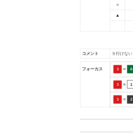
○
▲
コメント
Ｓ行けない
フォーカス
=
3
6
=
3
1
=
3
2