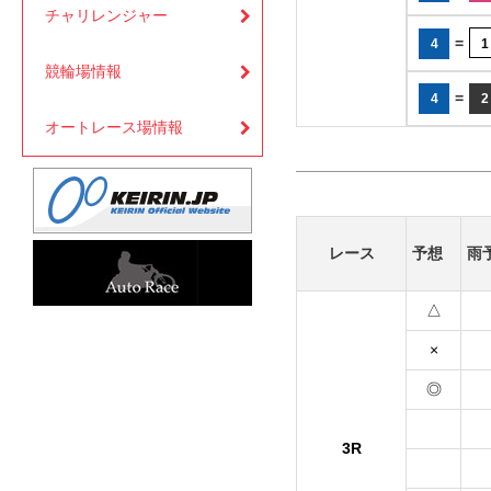
チャリレンジャー
=
4
1
競輪場情報
=
4
2
オートレース場情報
レース
予想
雨
△
×
◎
3R