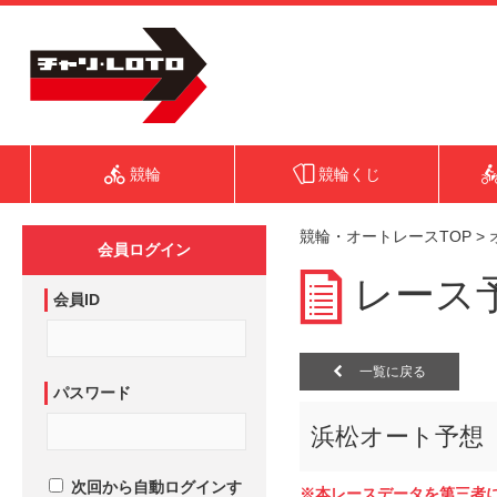
競輪
競輪くじ
競輪・オートレースTOP
>
会員ログイン
レース
会員ID
一覧に戻る
パスワード
浜松オート予想
次回から自動ログインす
※本レースデータを第三者