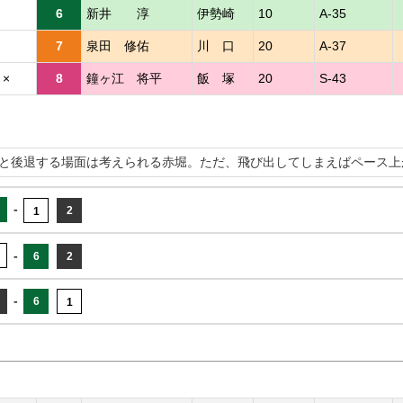
6
新井 淳
伊勢崎
10
A-35
7
泉田 修佑
川 口
20
A-37
×
8
鐘ヶ江 将平
飯 塚
20
S-43
と後退する場面は考えられる赤堀。ただ、飛び出してしまえばペース上
-
2
1
-
6
2
-
6
1