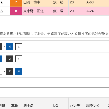
▲
7
山浦 博幸
浜 松
20
A-63
△
8
東小野 正道
飯 塚
20
A-24
着ある東小野に期待して本命。走路温度が高いと０線４者の逃げが決ま
-
4
1
-
2
1
-
2
4
予想
車番
選手名
LG
ハンデ
現ランク