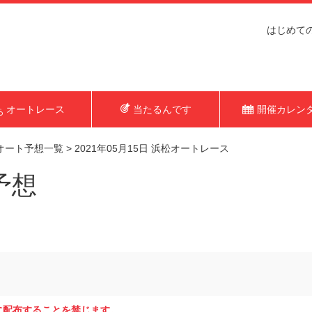
はじめて
オートレース
当たるんです
開催カレン
オート予想一覧
>
2021年05月15日 浜松オートレース
予想
に配布することを禁じます。