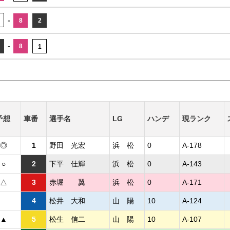
-
8
2
-
8
1
予想
車番
選手名
LG
ハンデ
現ランク
◎
1
野田 光宏
浜 松
0
A-178
○
2
下平 佳輝
浜 松
0
A-143
△
3
赤堀 翼
浜 松
0
A-171
4
松井 大和
山 陽
10
A-124
▲
5
松生 信二
山 陽
10
A-107