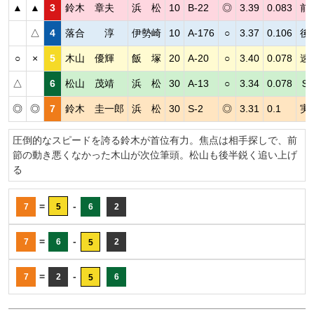
▲
▲
3
鈴木 章夫
浜 松
10
B-22
◎
3.39
0.083
前
△
4
落合 淳
伊勢崎
10
A-176
○
3.37
0.106
後
○
×
5
木山 優輝
飯 塚
20
A-20
○
3.40
0.078
速
△
6
松山 茂靖
浜 松
30
A-13
○
3.34
0.078
Ｓ
◎
◎
7
鈴木 圭一郎
浜 松
30
S-2
◎
3.31
0.1
実
圧倒的なスピードを誇る鈴木が首位有力。焦点は相手探しで、前
節の動き悪くなかった木山が次位筆頭。松山も後半鋭く追い上げ
る
=
-
7
5
6
2
=
-
7
6
2
5
=
-
7
2
6
5