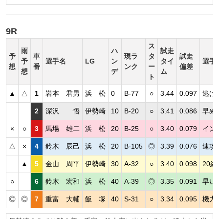
9R
ス
雨
ハ
試走
予
車
現ラ
タ
試走
予
選手名
LG
ン
タイ
選手
想
番
ンク
ー
偏差
想
デ
ム
ト
▲
△
1
岩本 君男
浜 松
0
B-77
○
3.44
0.097
逃げ
2
深沢 悟
伊勢崎
10
B-20
○
3.41
0.086
早め
×
○
3
馬場 雄二
浜 松
20
B-25
○
3.40
0.079
イン
△
×
4
鈴木 辰己
浜 松
20
B-105
◎
3.39
0.076
速攻
▲
5
金山 周平
伊勢崎
30
A-32
○
3.40
0.098
20
○
6
鈴木 宏和
浜 松
40
A-39
◎
3.35
0.091
早い
◎
◎
7
重富 大輔
飯 塚
40
S-31
○
3.34
0.095
機力