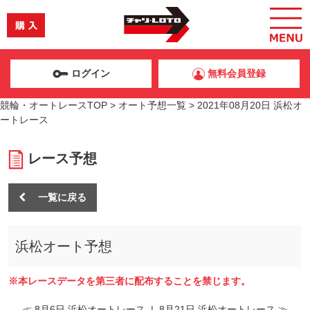
ログイン
無料会員登録
競輪・オートレースTOP
>
オート予想一覧
>
2021年08月20日 浜松オ
ートレース
レース予想
一覧に戻る
浜松オート予想
※本レースデータを第三者に配布することを禁じます。
≪ 8月6日 浜松オートレース
|
8月21日 浜松オートレース ≫