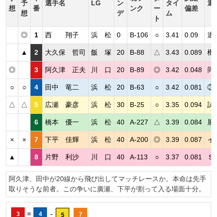
予
選手名
LG
ン
タイ
選
想
番
ンク
ー
偏差
想
デ
ム
ト
◎
1
西 翔子
浜 松
0
B-106
○
3.41
0.09
逃
▲
2
大久保 哲司
飯 塚
20
B-88
△
3.43
0.089
機
◎
3
阿久津 正夫
川 口
20
B-89
◎
3.42
0.048
同
○
○
4
田中 竜二
浜 松
20
B-63
○
3.42
0.081
③
△
△
5
広瀬 豪彦
浜 松
30
B-25
○
3.35
0.094
試
6
橋本 優一
浜 松
40
A-227
△
3.39
0.084
展
×
×
7
下平 佳輝
浜 松
40
A-200
◎
3.39
0.087
イ
▲
8
片野 利沙
川 口
40
A-113
○
3.37
0.081
Ｓ
阿久津、田中が20線から飛び出してマッチレースか。本命は先手
取りそうな前者。この争いに廣瀬、下平が割って入る場面十分。
=
-
3
4
7
5