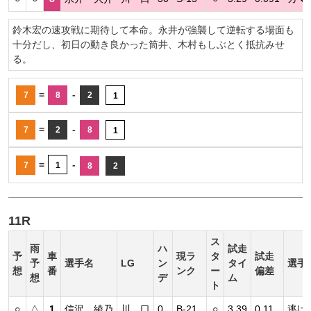
鈴木宏の速攻戦に期待して本命。永井が強襲して逆転する場面も
十分だし、初日の動き良かった筒井、木村もしぶとく抵抗みせ
る。
=
-
7
8
2
1
=
-
7
2
8
1
=
-
7
1
8
2
11R
ス
雨
ハ
試走
予
車
現ラ
タ
試走
予
選手名
LG
ン
タイ
選手
想
番
ンク
ー
偏差
想
デ
ム
ト
○
△
1
信沢 綾乃
川 口
0
B-21
○
3.39
0.11
逃げ