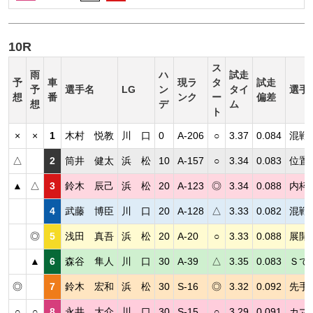
10R
ス
雨
ハ
試走
予
車
現ラ
タ
試走
予
選手名
LG
ン
タイ
選手
想
番
ンク
ー
偏差
想
デ
ム
ト
×
×
1
木村 悦教
川 口
0
A-206
○
3.37
0.084
混戦
△
2
筒井 健太
浜 松
10
A-157
○
3.34
0.083
位置
▲
△
3
鈴木 辰己
浜 松
20
A-123
◎
3.34
0.088
内枠
4
武藤 博臣
川 口
20
A-128
△
3.33
0.082
混戦
◎
5
浅田 真吾
浜 松
20
A-20
○
3.33
0.088
展開
▲
6
森谷 隼人
川 口
30
A-39
△
3.35
0.083
Ｓで
◎
7
鈴木 宏和
浜 松
30
S-16
◎
3.32
0.092
先手
○
○
8
永井 大介
川 口
30
S-15
○
3.29
0.091
カマ