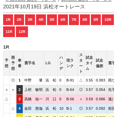
2021年10月19日 浜松オートレース
1R
2R
3R
4R
5R
6R
7R
8R
9R
10R
11R
12R
1R
ス
雨
ハ
試走
予
車
現ラ
タ
試走
予
選手名
LG
ン
タイ
選手
想
番
ンク
ー
偏差
想
デ
ム
ト
◎
1
中野 肇
浜 松
0
B-91
△
3.55
0.083
雨な
○
○
2
上村 敏明
浜 松
0
B-64
◎
3.57
0.054
先手
△
3
高橋 祐一
川 口
0
B-56
○
3.59
0.086
逃げ
△
4
金田 悠伽
浜 松
10
B-1
◎
3.57
0.092
前団