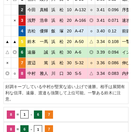
2
今田 真輔
浜 松
10
A-132
○
3.41
0.096
序盤
×
3
浅野 浩幸
浜 松
20
A-166
◎
3.41
0.071
速攻
4
吉松 優輝
飯 塚
20
A-47
○
3.40
0.12
前節
▲
▲
5
鈴木 一馬
浜 松
20
A-50
△
3.34
0.108
一撃
△
◎
6
遠藤 誠
浜 松
30
A-6
◎
3.39
0.094
イン
×
7
渡辺 篤
浜 松
30
S-32
○
3.36
0.086
伸び
◎
○
8
中村 雅人
川 口
30
S-5
△
3.34
0.083
内外
好調キープしている中村が堅実な追い上げで連勝。相手は展開有
利な信澤。遠藤、渡邉も強襲して上位可能。一撃ある鈴木に注
意。
=
-
8
1
6
7
=
-
8
6
7
1