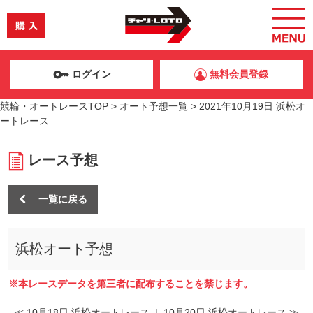
ログイン
無料会員登録
競輪・オートレースTOP
>
オート予想一覧
>
2021年10月19日 浜松オ
ートレース
レース予想
一覧に戻る
浜松オート予想
※本レースデータを第三者に配布することを禁じます。
≪ 10月18日 浜松オートレース
|
10月20日 浜松オートレース ≫