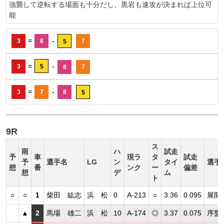
強襲して逆転する場面も十分だし、黒岩も速攻が決まれば上位可
能
=
-
3
8
7
5
=
-
3
5
8
7
=
-
3
7
8
5
9R
ス
雨
ハ
試走
予
車
現ラ
タ
試走
予
選手名
LG
ン
タイ
選手
想
番
ンク
ー
偏差
想
デ
ム
ト
○
○
1
柴田 紘志
浜 松
0
A-213
○
3.36
0.095
展開
▲
2
馬場 雄二
浜 松
10
A-174
◎
3.37
0.075
序盤