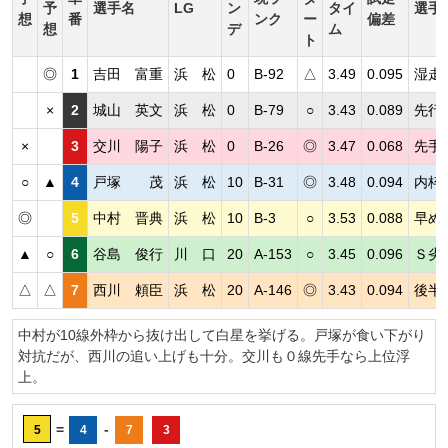
予
選手名
LG
ン
タイ
選手
想
番
ンク
ー
偏差
想
デ
ム
ト
◎
1
吉田 富重
浜 松
0
B-92
△
3.49
0.095
湿走
×
2
城山 英文
浜 松
0
B-79
○
3.43
0.089
先行
×
3
交川 陽子
浜 松
0
B-26
◎
3.47
0.068
先手
○
▲
4
戸塚 茂
浜 松
10
B-31
◎
3.48
0.094
内枠
◎
5
中村 晋典
浜 松
10
B-3
○
3.53
0.088
早め
▲
○
6
谷島 俊行
川 口
20
A-153
○
3.45
0.096
Ｓ劣
△
△
7
西川 頼臣
浜 松
20
A-146
◎
3.43
0.094
後半
中村が10線外枠から抜け出して白星を挙げる。戸塚が食い下がり
対抗だが、西川の追い上げも十分。交川も０線先手なら上位浮
上。
=
-
5
4
7
3