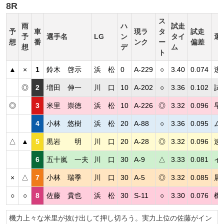
8R
ス
雨
ハ
試走
予
車
現ラ
タ
試走
予
選手名
LG
ン
タイ
選
想
番
ンク
ー
偏差
想
デ
ム
ト
▲
×
1
鈴木 啓示
浜 松
0
A-229
○
3.40
0.074
逃
◎
2
増田 伸一
川 口
10
A-202
○
3.36
0.102
試
◎
3
米里 崇徳
浜 松
10
A-226
◎
3.32
0.096
早
4
小林 悠樹
浜 松
20
A-88
○
3.36
0.095
ム
△
▲
5
黒岩 明
川 口
20
A-28
◎
3.32
0.096
速
6
五十嵐 一夫
川 口
30
A-9
△
3.33
0.081
イ
×
△
7
小林 瑞季
川 口
30
A-5
◎
3.32
0.085
展
○
○
8
佐藤 貴也
浜 松
30
S-11
○
3.30
0.076
機
機力上々な米里が抜け出して押し切ろう。実力上位の佐藤がイン