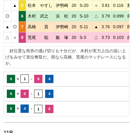
▲
5
松本 やすし
伊勢崎
20
S-20
○
3.81
0.116
展
◎
6
木村 武之
浜 松
20
S-10
△
3.79
0.099
良
▲
◎
7
高橋 貢
伊勢崎
20
S-11
▲
3.76
0.097
雨
△
○
8
荒尾 聡
飯 塚
20
S-3
△
3.73
0.103
自
好位置な筒井の逃げ切りも十分だが、木村が実力上位の追い上
げをみせて首位奪取だ。雨なら高橋、荒尾のマッチレースになる
か。
=
-
6
1
8
4
=
-
6
8
4
1
=
-
6
4
8
1
11R