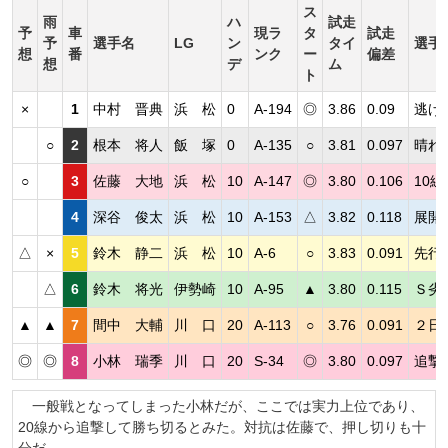
ス
雨
ハ
試走
予
車
現ラ
タ
試走
予
選手名
LG
ン
タイ
選手
想
番
ンク
ー
偏差
想
デ
ム
ト
×
1
中村 晋典
浜 松
0
A-194
◎
3.86
0.09
逃げ
○
2
根本 将人
飯 塚
0
A-135
○
3.81
0.097
晴れ
○
3
佐藤 大地
浜 松
10
A-147
◎
3.80
0.106
10
4
深谷 俊太
浜 松
10
A-153
△
3.82
0.118
展開
△
×
5
鈴木 静二
浜 松
10
A-6
○
3.83
0.091
先行
△
6
鈴木 将光
伊勢崎
10
A-95
▲
3.80
0.115
Ｓ劣
▲
▲
7
間中 大輔
川 口
20
A-113
○
3.76
0.091
２日
◎
◎
8
小林 瑞季
川 口
20
S-34
◎
3.80
0.097
追撃
一般戦となってしまった小林だが、ここでは実力上位であり、
20線から追撃して勝ち切るとみた。対抗は佐藤で、押し切りも十
分だ