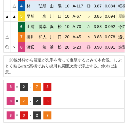
△
4
林 弘明
山 陽
10
A-117
◎
3.87
0.084
軽視
▲
▲
5
早船 歩
川 口
10
A-67
○
3.85
0.094
展開
6
山浦 博幸
浜 松
10
A-70
△
3.83
0.092
今節
△
7
掛川 和人
川 口
20
A-45
○
3.83
0.078
追い
◎
×
8
渡辺 篤
浜 松
20
S-23
◎
3.90
0.091
進撃
20線外枠から渡邉が先手を奪って進撃するとみて本命視。しぶ
とく粘るのは高橋であり掛川も展開次第で浮上する。鈴木に注
意。
=
-
8
2
7
3
=
-
8
7
2
3
=
-
8
3
2
7