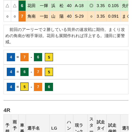
△
△
6
花田 一輝
浜 松
40
A-18
◎
3.35
0.105
先行
○
○
7
角南 一如
山 陽
40
S-29
○
3.35
0.091
まく
前回のアーリーで２勝している筒井の速攻戦に期待。まくり攻
めの角南が相手筆頭。花田も展開作れれば浮上する。淺田に要警
戒。
=
-
4
7
6
5
=
-
4
6
7
5
=
-
4
5
7
6
4R
ス
雨
ハ
試走
予
車
現ラ
タ
試走
予
選手名
LG
ン
タイ
選手
想
番
ンク
ー
偏差