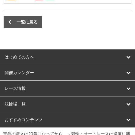
一覧に戻る
はじめての方へ
はじめての方へ
開催カレンダー
競輪
レース情報
オートレース
レース予想
競輪場一覧
競輪くじ
レース結果
北日本
函館競輪場
青森競輪場
いわき平競輪場
おすすめコンテンツ
車券の購入は20歳になってから ～競輪・オートレースは適度に楽