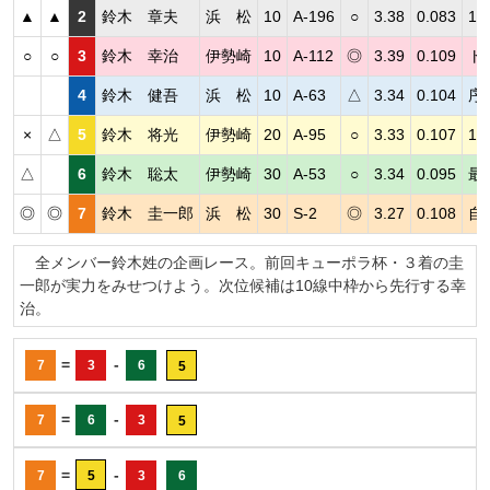
▲
▲
2
鈴木 章夫
浜 松
10
A-196
○
3.38
0.083
1
○
○
3
鈴木 幸治
伊勢崎
10
A-112
◎
3.39
0.109
ト
4
鈴木 健吾
浜 松
10
A-63
△
3.34
0.104
序
×
△
5
鈴木 将光
伊勢崎
20
A-95
○
3.33
0.107
1
△
6
鈴木 聡太
伊勢崎
30
A-53
○
3.34
0.095
最
◎
◎
7
鈴木 圭一郎
浜 松
30
S-2
◎
3.27
0.108
自
全メンバー鈴木姓の企画レース。前回キューポラ杯・３着の圭
一郎が実力をみせつけよう。次位候補は10線中枠から先行する幸
治。
=
-
7
3
6
5
=
-
7
6
3
5
=
-
7
5
3
6