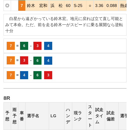
◎
7
鈴木 宏和
浜 松
60
S-25
○
3.36
0.088
熱走
白星から遠ざかっている鈴木宏。地元に戻れば立て直し可能と
みて本命。ただ、前を走る鈴木一がスピードに乗る展開なら逆転
十分
=
-
7
6
3
4
=
-
7
3
6
4
=
-
7
4
6
3
8R
ス
雨
ハ
試走
予
車
現ラ
タ
試走
予
選手名
LG
ン
タイ
選手
想
番
ンク
ー
偏差
想
デ
ム
ト