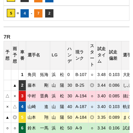
=
-
5
4
7
2
7R
ス
雨
ハ
試走
予
車
現ラ
タ
試走
予
選手名
LG
ン
タイ
選手
想
番
ンク
ー
偏差
想
デ
ム
ト
1
角貝 拓海
浜 松
0
B-107
○
3.48
0.103
大敗
▲
2
藤本 剛
山 陽
30
B-25
◎
3.44
0.086
しぶ
△
×
3
中村 晋典
浜 松
30
A-194
○
3.40
0.085
抜け
×
△
4
山崎 進
山 陽
40
A-187
○
3.40
0.103
軌道
▲
◎
5
山本 翔
山 陽
50
A-184
◎
3.35
0.089
まく
○
○
6
鈴木 一馬
浜 松
50
A-9
○
3.34
0.106
試走