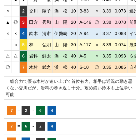
○
2
交川 陽子
浜 松
10
B-83
○
3.39
0.073
逃げ
▲
◎
3
田方 秀和
山 陽
20
A-146
◎
3.38
0.078
前団
×
×
4
鈴木 清市
伊勢崎
20
A-94
○
3.37
0.088
イン
○
5
林 弘明
山 陽
30
A-117
○
3.39
0.074
展開
△
△
6
岩科 鮮太
浜 松
40
A-5
○
3.35
0.093
Ｓ劣
◎
7
木村 武之
浜 松
40
S-10
◎
3.35
0.085
自在
総合力で優る木村が追い上げて首位有力。相手は近況の動き悪
くない交川だが、岩科の巻き返し十分。攻め鋭い鈴木も上位争い
可能
=
-
7
2
6
4
=
-
7
6
2
4