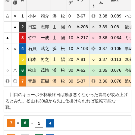
想
デ
ム
ト
△
×
1
小林 頼介
浜 松
0
B-67
◎
3.38
0.089
ハン
▲
2
日室 志郎
山 陽
0
A-208
○
3.39
0.08
後手
▲
3
竹中 一成
山 陽
10
A-217
○
3.36
0.064
ミッ
×
○
4
石貝 武之
浜 松
10
A-103
◎
3.37
0.105
早め
5
山本 将之
山 陽
20
A-81
○
3.37
0.113
20
○
△
6
松山 茂靖
浜 松
30
A-62
○
3.35
0.076
今節
◎
◎
7
青島 正樹
浜 松
30
S-37
◎
3.36
0.078
追い
川口のキューポラ杯最終日は動き悪くなかった青島が攻め上げ
るとみた。松山も30線から先に仕掛けられれば逆転可能な一
戦。
=
-
7
6
4
1