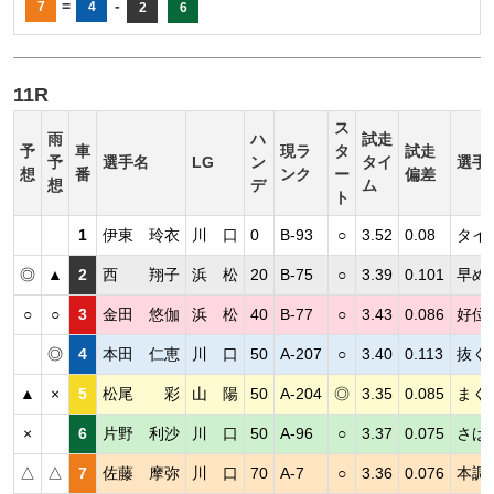
=
-
7
4
2
6
11R
ス
雨
ハ
試走
予
車
現ラ
タ
試走
予
選手名
LG
ン
タイ
選手
想
番
ンク
ー
偏差
想
デ
ム
ト
1
伊東 玲衣
川 口
0
B-93
○
3.52
0.08
タイ
◎
▲
2
西 翔子
浜 松
20
B-75
○
3.39
0.101
早め
○
○
3
金田 悠伽
浜 松
40
B-77
○
3.43
0.086
好位
◎
4
本田 仁恵
川 口
50
A-207
○
3.40
0.113
抜く
▲
×
5
松尾 彩
山 陽
50
A-204
◎
3.35
0.085
まく
×
6
片野 利沙
川 口
50
A-96
○
3.37
0.075
さば
△
△
7
佐藤 摩弥
川 口
70
A-7
○
3.36
0.076
本調