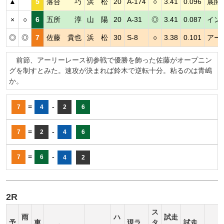
▲
5
落合 巧
浜 松
20
A-174
○
3.41
0.096
展開
×
○
6
五所 淳
山 陽
20
A-31
◎
3.41
0.087
イン
◎
◎
7
佐藤 貴也
浜 松
30
S-8
○
3.38
0.101
アー
前節、アーリーレース初参戦で優勝を飾った佐藤がオープニン
グを制すとみた。速攻が決まれば鈴木で逆転十分。粘るのは青嶋
か。
=
-
7
4
2
6
=
-
7
2
4
6
=
-
7
6
4
2
2R
ス
雨
ハ
試走
予
車
現ラ
タ
試走