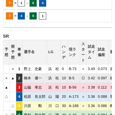
=
-
7
1
6
4
=
-
7
4
6
1
5R
ス
雨
ハ
試走
予
車
現ラ
タ
試走
予
選手名
LG
ン
タイ
選
想
番
ンク
ー
偏差
想
デ
ム
ト
×
1
野上 史豪
浜 松
0
B-73
○
3.49
0.073
逃
×
▲
2
橋本 優一
浜 松
10
B-5
◎
3.42
0.097
前
▲
3
山脇 孝志
浜 松
10
B-56
○
3.38
0.112
Ｓ
△
4
稲原 良太郎
山 陽
20
A-173
○
3.36
0.088
早
△
5
川原 剛
川 口
30
A-188
○
3.36
0.086
機