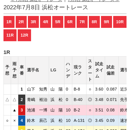
2022年7月8日 浜松オートレース
1R
2R
3R
4R
5R
6R
7R
8R
9R
10R
11R
12R
1R
ス
雨
ハ
試走
予
車
現ラ
タ
試走
予
選手名
LG
ン
タイ
選手
想
番
ンク
ー
偏差
想
デ
ム
ト
1
山下 知秀
山 陽
0
B-8
○
3.60
0.087
近況
△
△
2
青嶋 裕治
浜 松
0
B-40
◎
3.48
0.071
先手
▲
3
池浦 一博
山 陽
10
B-2
○
3.51
0.08
鈴木
○
×
4
鈴木 辰己
浜 松
10
A-131
◎
3.45
0.09
速攻