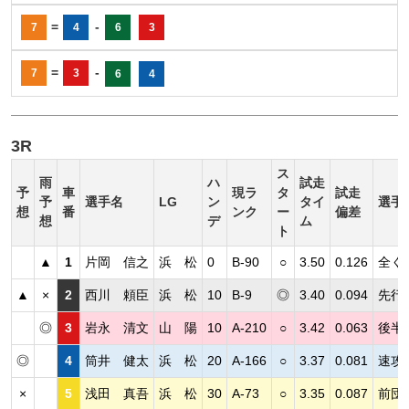
=
-
7
4
6
3
=
-
7
3
6
4
3R
ス
雨
ハ
試走
予
車
現ラ
タ
試走
予
選手名
LG
ン
タイ
選手
想
番
ンク
ー
偏差
想
デ
ム
ト
▲
1
片岡 信之
浜 松
0
B-90
○
3.50
0.126
全く
▲
×
2
西川 頼臣
浜 松
10
B-9
◎
3.40
0.094
先行
◎
3
岩永 清文
山 陽
10
A-210
○
3.42
0.063
後半
◎
4
筒井 健太
浜 松
20
A-166
○
3.37
0.081
速攻
×
5
浅田 真吾
浜 松
30
A-73
○
3.35
0.087
前団