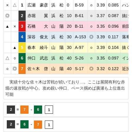
×
△
1
広瀬 豪彦
浜 松
0
B-59
○
3.39
0.085
ハン
◎
2
赤堀 翼
浜 松
10
B-61
○
3.37
0.087
抜け
▲
×
3
石橋 大
山 陽
20
B-11
○
3.35
0.096
前団
4
深谷 俊太
浜 松
30
A-153
◎
3.39
0.117
落車
▲
5
春本 綾斗
山 陽
30
A-97
○
3.39
0.104
抜く
△
○
6
仲口 武志
浜 松
40
S-26
○
3.35
0.097
イン
○
◎
7
佐々木 啓
山 陽
40
S-17
◎
3.32
0.122
近況
実績十分な佐々木は苦戦が続いており…。ここは展開有利な赤
堀の速攻戦が中心。攻め鋭い仲口、ペース掴めば廣瀬も上位進出
可能
=
-
2
7
6
1
=
-
2
6
7
1