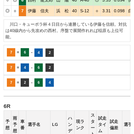
○
◎
6
西村 龍太郎
山 陽
40
A-40
◎
3.33
0.094
伊
◎
○
7
伊藤 信夫
浜 松
40
S-12
○
3.31
0.098
自
川口・キューポラ杯４日目から連勝している伊藤を信頼。対抗
は40線内から先攻めの西村。序盤で展開作れれば稲原も上位可
能。
=
-
7
6
4
2
=
-
7
4
6
2
=
-
7
2
6
4
6R
ス
雨
ハ
試走
予
車
現ラ
タ
試走
予
選手名
LG
ン
タイ
選手
想
番
ンク
ー
偏差
想
デ
ム