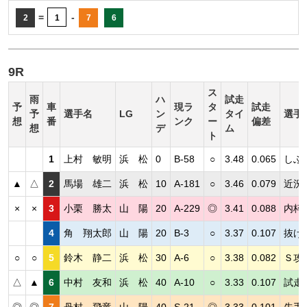
=
-
2
1
7
6
9R
ス
雨
ハ
試走
予
車
現ラ
タ
試走
予
選手名
LG
ン
タイ
選手
想
番
ンク
ー
偏差
想
デ
ム
ト
1
上村 敏明
浜 松
0
B-58
○
3.48
0.065
しぶ
▲
△
2
馬場 雄二
浜 松
10
A-181
○
3.46
0.079
近況
×
×
3
小栗 勝太
山 陽
20
A-229
◎
3.41
0.088
内枠
4
角 翔太郎
山 陽
20
B-3
○
3.37
0.107
抜け
○
○
5
鈴木 静二
浜 松
30
A-6
○
3.38
0.082
Ｓ攻
△
▲
6
中村 友和
浜 松
40
A-10
○
3.33
0.107
試走
◎
◎
7
丹村 飛竜
山 陽
40
S-21
◎
3.33
0.101
先手