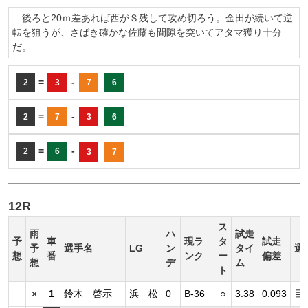
後ろと20ｍ差あれば西がＳ残して攻め切ろう。金田が続いて逆
転を狙うが、さばき確かな佐藤も間隙を突いてアタマ獲り十分
だ。
=
-
2
3
7
6
=
-
2
7
3
6
=
-
2
6
3
7
12R
ス
雨
ハ
試走
予
車
現ラ
タ
試走
予
選手名
LG
ン
タイ
選
想
番
ンク
ー
偏差
想
デ
ム
ト
×
1
鈴木 啓示
浜 松
0
B-36
○
3.38
0.093
目