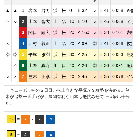
ト
▲
▲
1
岩本 君男
浜 松
0
B-32
○
3.41
0.088
終盤
△
○
2
山本 智大
山 陽
10
B-10
○
3.46
0.068
ミッ
3
関口 隆広
浜 松
20
A-160
○
3.38
0.101
内枠
×
4
西村 義正
山 陽
20
A-99
◎
3.41
0.068
抜け
◎
◎
5
平塚 雅樹
浜 松
30
A-25
○
3.38
0.083
速攻
△
6
山際 真介
川 口
40
A-26
◎
3.36
0.091
追い
○
×
7
笠木 美孝
浜 松
40
S-45
○
3.35
0.078
イン
キューポラ杯の３日目から上向きな平塚がＳ攻勢を決める。笠
木が追撃一番手だが、展開有利な山本も抵抗みせて上位争い十分
だ。
=
-
5
7
2
4
=
-
5
2
7
4