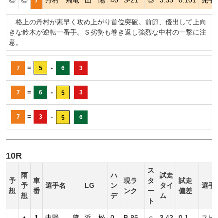
格上の丹村が素早く攻め上がり首位突破。前節、優出して上向
きな鈴木が逆転一番手。Ｓ劣勢も巻き返し強烈な中村の一撃に注
意。
=
-
7
5
6
3
=
-
7
6
3
5
=
-
7
3
6
5
10R
ス
雨
ハ
試走
予
車
現ラ
タ
試走
予
選手名
LG
ン
タイ
選手
想
番
ンク
ー
偏差
想
デ
ム
ト
▲
1
中野 肇
浜 松
0
B-86
○
3.43
0.1
スピ