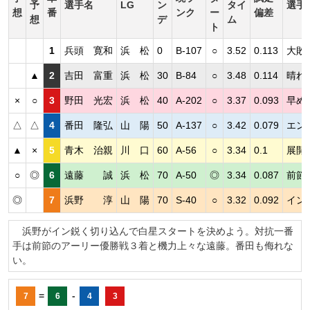
予
選手名
LG
ン
タイ
選手
想
番
ンク
ー
偏差
想
デ
ム
ト
1
兵頭 寛和
浜 松
0
B-107
○
3.52
0.113
大敗
▲
2
吉田 富重
浜 松
30
B-84
○
3.48
0.114
晴れ
×
○
3
野田 光宏
浜 松
40
A-202
○
3.37
0.093
早め
△
△
4
番田 隆弘
山 陽
50
A-137
○
3.42
0.079
エン
▲
×
5
青木 治親
川 口
60
A-56
○
3.34
0.1
展開
○
◎
6
遠藤 誠
浜 松
70
A-50
◎
3.34
0.087
前節
◎
7
浜野 淳
山 陽
70
S-40
○
3.32
0.092
イン
浜野がイン鋭く切り込んで白星スタートを決めよう。対抗一番
手は前節のアーリー優勝戦３着と機力上々な遠藤。番田も侮れな
い。
=
-
7
6
4
3