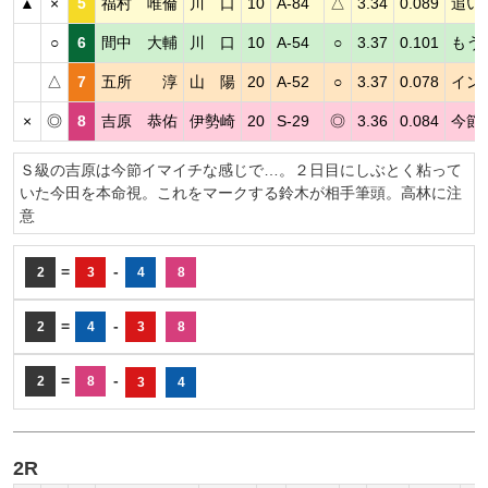
▲
×
5
福村 唯倫
川 口
10
A-84
△
3.34
0.089
追い
○
6
間中 大輔
川 口
10
A-54
○
3.37
0.101
もう
△
7
五所 淳
山 陽
20
A-52
○
3.37
0.078
イン
×
◎
8
吉原 恭佑
伊勢崎
20
S-29
◎
3.36
0.084
今節
Ｓ級の吉原は今節イマイチな感じで…。２日目にしぶとく粘って
いた今田を本命視。これをマークする鈴木が相手筆頭。高林に注
意
=
-
2
3
4
8
=
-
2
4
3
8
=
-
2
8
3
4
2R