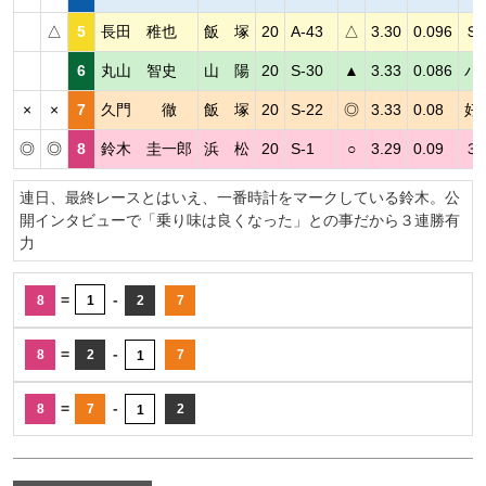
△
5
長田 稚也
飯 塚
20
A-43
△
3.30
0.096
Ｓ
6
丸山 智史
山 陽
20
S-30
▲
3.33
0.086
パ
×
×
7
久門 徹
飯 塚
20
S-22
◎
3.33
0.08
好
◎
◎
8
鈴木 圭一郎
浜 松
20
S-1
○
3.29
0.09
３
連日、最終レースとはいえ、一番時計をマークしている鈴木。公
開インタビューで「乗り味は良くなった」との事だから３連勝有
力
=
-
8
1
2
7
=
-
8
2
7
1
=
-
8
7
2
1