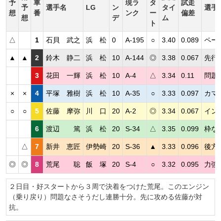
予
車
現ラ
タ
試走
予
選手名
LG
ン
タイ
選手
想
番
ンク
ー
偏差
想
デ
ム
ト
△
1
石貝 武之
浜 松
0
A-195
○
3.40
0.089
ペー
▲
▲
2
鈴木 静二
浜 松
10
A-144
◎
3.38
0.067
先行
3
花田 一輝
浜 松
10
A-4
△
3.34
0.11
問題
×
×
4
平塚 雅樹
浜 松
10
A-35
○
3.33
0.097
カマ
○
○
5
佐藤 摩弥
川 口
20
A-2
◎
3.34
0.067
イン
6
渡辺 篤
浜 松
20
S-34
△
3.35
0.099
枠な
△
7
新井 恵匠
伊勢崎
20
S-36
▲
3.33
0.096
後方
◎
◎
8
荒尾 聡
飯 塚
20
S-4
○
3.32
0.095
力強
２日目・好スタートから３周で決着をつけた荒尾。このエンジン
（乗り戻り）問題なさそうだし連勝十分。先に攻める佐藤が対
抗。