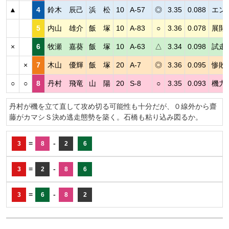
▲
4
鈴木 辰己
浜 松
10
A-57
◎
3.35
0.088
エン
5
内山 雄介
飯 塚
10
A-83
○
3.36
0.078
展開
×
6
牧瀬 嘉葵
飯 塚
10
A-63
△
3.34
0.098
試走
×
7
木山 優輝
飯 塚
20
A-7
◎
3.36
0.095
惨敗
○
○
8
丹村 飛竜
山 陽
20
S-8
○
3.35
0.093
機力
丹村が機を立て直して攻め切る可能性も十分だが、０線外から齋
藤がカマシＳ決め逃走態勢を築く。石橋も粘り込み図るか。
=
-
3
8
2
6
=
-
3
2
8
6
=
-
3
6
8
2