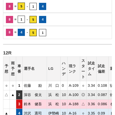
=
-
8
5
4
1
=
-
8
1
4
5
=
-
8
4
5
1
12R
ス
雨
ハ
試走
予
車
現ラ
タ
試走
予
選手名
LG
ン
タイ
選
想
番
ンク
ー
偏差
想
デ
ム
ト
○
○
1
佐藤 励
川 口
0
A-109
○
3.34
0.108
状
△
▲
2
深谷 俊太
浜 松
10
A-100
◎
3.34
0.087
佐
3
鈴木 健吾
浜 松
10
A-188
△
3.36
0.086
も
▲
4
渋沢 憲司
伊勢崎
10
A-16
○
3.35
0.09
ト