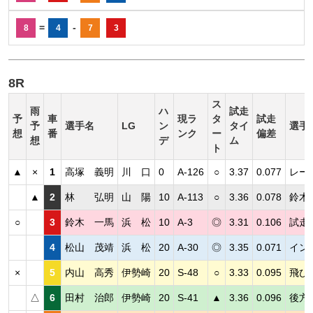
=
-
8
4
7
3
8R
ス
雨
ハ
試走
予
車
現ラ
タ
試走
予
選手名
LG
ン
タイ
選手
想
番
ンク
ー
偏差
想
デ
ム
ト
▲
×
1
高塚 義明
川 口
0
A-126
○
3.37
0.077
レー
▲
2
林 弘明
山 陽
10
A-113
○
3.36
0.078
鈴木
○
3
鈴木 一馬
浜 松
10
A-3
◎
3.31
0.106
試走
4
松山 茂靖
浜 松
20
A-30
◎
3.35
0.071
イン
×
5
内山 高秀
伊勢崎
20
S-48
○
3.33
0.095
飛び
△
6
田村 治郎
伊勢崎
20
S-41
▲
3.36
0.096
後方