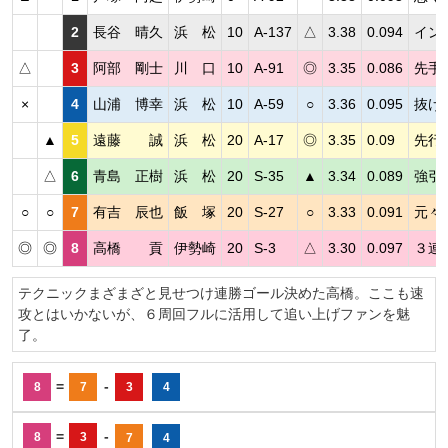
2
長谷 晴久
浜 松
10
A-137
△
3.38
0.094
イン
△
3
阿部 剛士
川 口
10
A-91
◎
3.35
0.086
先手
×
4
山浦 博幸
浜 松
10
A-59
○
3.36
0.095
抜け
▲
5
遠藤 誠
浜 松
20
A-17
◎
3.35
0.09
先行
△
6
青島 正樹
浜 松
20
S-35
▲
3.34
0.089
強引
○
○
7
有吉 辰也
飯 塚
20
S-27
○
3.33
0.091
元々
◎
◎
8
高橋 貢
伊勢崎
20
S-3
△
3.30
0.097
３連
テクニックまざまざと見せつけ連勝ゴール決めた高橋。ここも速
攻とはいかないが、６周回フルに活用して追い上げファンを魅
了。
=
-
8
7
3
4
=
-
8
3
7
4