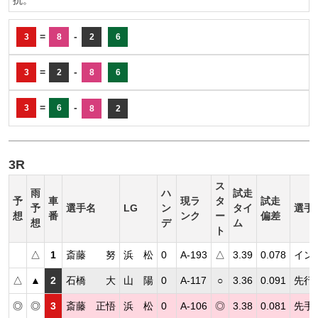
=
-
3
8
2
6
=
-
3
2
8
6
=
-
3
6
8
2
3R
ス
雨
ハ
試走
予
車
現ラ
タ
試走
予
選手名
LG
ン
タイ
選手
想
番
ンク
ー
偏差
想
デ
ム
ト
△
1
斎藤 努
浜 松
0
A-193
△
3.39
0.078
イン
△
▲
2
石橋 大
山 陽
0
A-117
○
3.36
0.091
先行
◎
◎
3
斎藤 正悟
浜 松
0
A-106
◎
3.38
0.081
先手