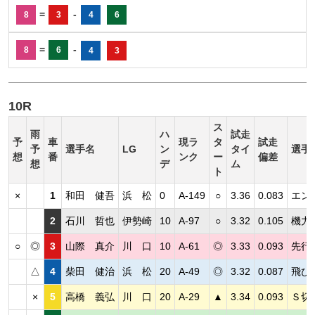
=
-
8
3
4
6
=
-
8
6
4
3
10R
ス
雨
ハ
試走
予
車
現ラ
タ
試走
予
選手名
LG
ン
タイ
選手
想
番
ンク
ー
偏差
想
デ
ム
ト
×
1
和田 健吾
浜 松
0
A-149
○
3.36
0.083
エン
2
石川 哲也
伊勢崎
10
A-97
○
3.32
0.105
機力
○
◎
3
山際 真介
川 口
10
A-61
◎
3.33
0.093
先行
△
4
柴田 健治
浜 松
20
A-49
◎
3.32
0.087
飛び
×
5
高橋 義弘
川 口
20
A-29
▲
3.34
0.093
Ｓ切