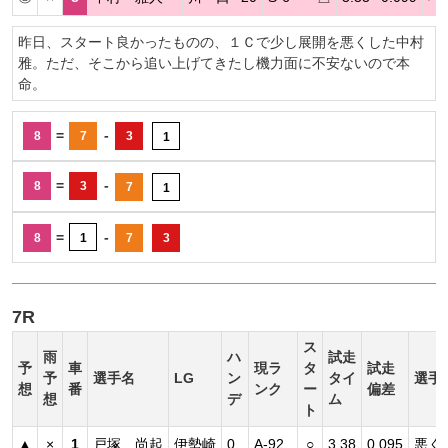
昨日、スタート良かったものの、１Ｃで少し展開を悪くした中村
雅。ただ、そこから追い上げてきたし機力面に不安ないので本
命。
=
-
8
7
3
1
=
-
8
3
7
1
=
-
8
1
7
3
7R
ス
雨
ハ
試走
予
車
現ラ
タ
試走
予
選手名
LG
ン
タイ
選手
想
番
ンク
ー
偏差
想
デ
ム
ト
▲
×
1
戸塚 尚起
伊勢崎
0
A-92
○
3.38
0.095
悪く