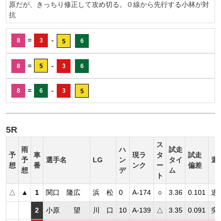
原だが、きっちり修正して攻め切る。０線から先行する小林が対
抗
=
-
8
3
6
5
=
-
8
5
3
6
=
-
8
6
3
5
5R
ス
雨
ハ
試走
予
車
現ラ
タ
試走
予
選手名
LG
ン
タイ
選
想
番
ンク
ー
偏差
想
デ
ム
ト
△
▲
1
関口 隆広
浜 松
0
A-174
○
3.36
0.101
逃
2
小原 望
川 口
10
A-139
△
3.35
0.091
突