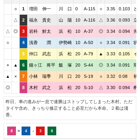
○
1
増田 伸一
川 口
0
A-115
○
3.35
0.103
ど
△
2
福永 貴史
山 陽
10
A-116
△
3.36
0.093
立
△
◎
3
岩科 鮮太
浜 松
10
A-37
◎
3.34
0.094
先
○
4
浅香 潤
伊勢崎
10
A-50
○
3.34
0.091
状
5
仲口 武志
浜 松
20
A-79
▲
3.33
0.105
イ
×
▲
6
鐘ヶ江 将平
飯 塚
20
S-44
◎
3.34
0.091
飛
▲
×
7
小林 瑞季
川 口
20
S-19
○
3.32
0.08
初
◎
8
木村 武之
浜 松
20
S-10
△
3.30
0.094
機
昨日、車の進みが一息で連勝はストップしてしまった木村。ただ
タイヤ含め、きっちり修正すること必至だから本命。２着は淺
香。
=
-
8
4
3
6