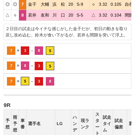
◎
◎
7
金子 大輔
浜 松
20
S-9
○
3.32
0.105
自在
△
○
8
若井 友和
川 口
20
S-5
△
3.32
0.104
間隙
２日目の試走は今イチな感じがした金子だが、初日の動きを取り
戻し攻め込む。鈴木が食い下がるが、若井も間隙を突いて浮上。
=
-
7
3
8
5
=
-
7
8
3
5
=
-
7
5
3
8
9R
ス
雨
ハ
試走
予
車
現ラ
タ
試走
予
選手名
LG
ン
タイ
選
想
番
ンク
ー
偏差
想
デ
ム
ト