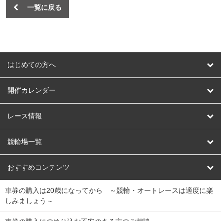
一覧に戻る
はじめての方へ
はじめての方へ
開催カレンダー
競輪
レース情報
オートレース
レース予想
競輪場一覧
競輪くじ
レース結果
北日本
函館競輪場
青森競輪場
いわき平競輪場
おすすめコンテンツ
車券の購入は20歳になってから ～競輪・オートレースは適度に楽
Dokanto!
キャリーオーバー一覧
関
競輪選手情報
弥彦競輪場
前橋競輪場
取手競輪場
宇都宮競輪場
しみましょう～
東
大宮競輪場
西武園競輪場
京王閣競輪場
立川競輪場
チャリロトプラザ
Perfecta Navi