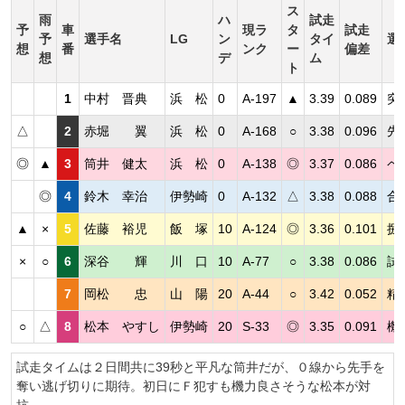
ス
雨
ハ
試走
予
車
現ラ
タ
試走
予
選手名
LG
ン
タイ
選
想
番
ンク
ー
偏差
想
デ
ム
ト
1
中村 晋典
浜 松
0
A-197
▲
3.39
0.089
突
△
2
赤堀 翼
浜 松
0
A-168
○
3.38
0.096
先
◎
▲
3
筒井 健太
浜 松
0
A-138
◎
3.37
0.086
ペ
◎
4
鈴木 幸治
伊勢崎
0
A-132
△
3.38
0.088
合
▲
×
5
佐藤 裕児
飯 塚
10
A-124
◎
3.36
0.101
捌
×
○
6
深谷 輝
川 口
10
A-77
○
3.38
0.086
試
7
岡松 忠
山 陽
20
A-44
○
3.42
0.052
精
○
△
8
松本 やすし
伊勢崎
20
S-33
◎
3.35
0.091
機
試走タイムは２日間共に39秒と平凡な筒井だが、０線から先手を
奪い逃げ切りに期待。初日にＦ犯すも機力良さそうな松本が対
抗。