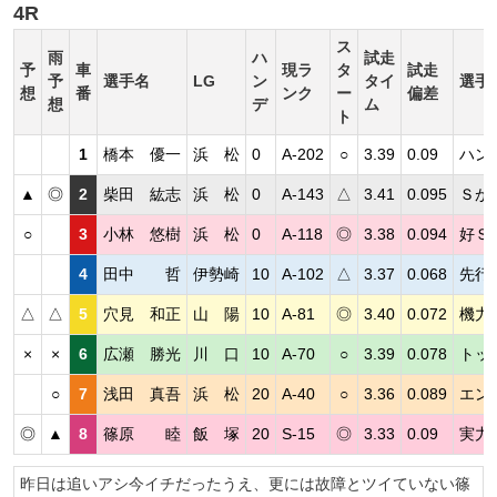
4R
ス
雨
ハ
試走
予
車
現ラ
タ
試走
予
選手名
LG
ン
タイ
選手
想
番
ンク
ー
偏差
想
デ
ム
ト
1
橋本 優一
浜 松
0
A-202
○
3.39
0.09
ハン
▲
◎
2
柴田 紘志
浜 松
0
A-143
△
3.41
0.095
Ｓが
○
3
小林 悠樹
浜 松
0
A-118
◎
3.38
0.094
好Ｓ
4
田中 哲
伊勢崎
10
A-102
△
3.37
0.068
先行
△
△
5
穴見 和正
山 陽
10
A-81
◎
3.40
0.072
機力
×
×
6
広瀬 勝光
川 口
10
A-70
○
3.39
0.078
トッ
○
7
浅田 真吾
浜 松
20
A-40
○
3.36
0.089
エン
◎
▲
8
篠原 睦
飯 塚
20
S-15
◎
3.33
0.09
実力
昨日は追いアシ今イチだったうえ、更には故障とツイていない篠