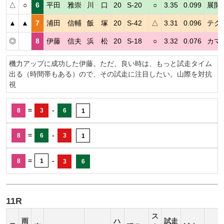
△
○
6
平田 雅崇
川 口
20
S-20
○
3.35
0.099
展開
▲
▲
7
浦田 信輔
飯 塚
20
S-42
△
3.31
0.096
テク
◎
8
伊藤 信夫
浜 松
20
S-18
○
3.32
0.076
カマ
機力アップに成功した伊藤。ただ、良い時は、もっと試走タイム
出る（時間帯もある）ので、その試走に注目したい。山際を対抗
視
=
-
8
3
6
1
=
-
8
6
3
1
=
-
8
1
3
6
11R
ス
雨
ハ
試走