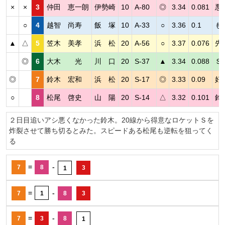
×
×
3
仲田 恵一朗
伊勢崎
10
A-80
◎
3.34
0.081
悪
○
4
越智 尚寿
飯 塚
10
A-33
○
3.36
0.1
も
▲
△
5
笠木 美孝
浜 松
20
A-56
○
3.37
0.076
先
◎
6
大木 光
川 口
20
S-37
▲
3.34
0.088
Ｓ
◎
7
鈴木 宏和
浜 松
20
S-17
◎
3.33
0.09
好
○
8
松尾 啓史
山 陽
20
S-14
△
3.32
0.101
鈴
２日目追いアシ悪くなかった鈴木。20線から得意なロケットＳを
炸裂させて勝ち切るとみた。スピードある松尾も逆転を狙ってく
る
=
-
7
8
3
1
=
-
7
1
8
3
=
-
7
3
8
1