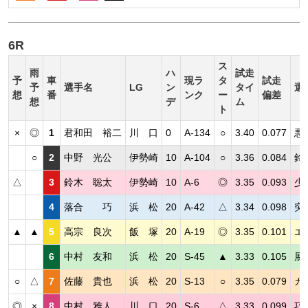
6R
ス
雨
ハ
試走
予
車
現ラ
タ
試走
予
選手名
LG
ン
タイ
選
想
番
ンク
ー
偏差
想
デ
ム
ト
×
◎
1
君和田 裕二
川 口
0
A-134
○
3.40
0.077
悪
○
2
中野 光公
伊勢崎
10
A-104
○
3.36
0.084
鈴
△
3
鈴木 聡太
伊勢崎
10
A-6
◎
3.35
0.093
少
4
落合 巧
浜 松
20
A-42
△
3.34
0.098
突
▲
▲
5
高宗 良次
飯 塚
20
A-19
◎
3.35
0.101
エ
6
中村 友和
浜 松
20
S-45
▲
3.33
0.105
展
○
△
7
佐藤 貴也
浜 松
20
S-13
○
3.35
0.079
カ
◎
×
8
中村 雅人
川 口
20
S-6
△
3.33
0.099
巧