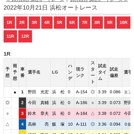
2022年10月21日 浜松オートレース
1R
2R
3R
4R
5R
6R
7R
8R
9R
10R
11R
12R
1R
ス
雨
ハ
試走
予
車
現ラ
タ
試走
予
選手名
LG
ン
タイ
選手
想
番
ンク
ー
偏差
想
デ
ム
ト
▲
1
野田 光宏
浜 松
0
A-154
◎
3.39
0.086
エン
◎
2
今田 真輔
浜 松
0
A-186
○
3.39
0.073
野田
○
3
鈴木 章夫
浜 松
0
A-184
△
3.38
0.072
今田
△
4
高林 亮
飯 塚
10
A-111
◎
3.36
0.094
０線