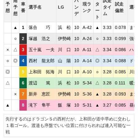
雨
ハ
試走
予
車
現ラ
タ
試走
予
選手名
LG
ン
タイ
選手
想
番
ンク
ー
偏差
想
デ
ム
ト
▲
1
落合 巧
浜 松
10
A-42
▲
3.33
0.078
まず
○
2
塚越 浩之
伊勢崎
10
A-24
○
3.33
0.099
強引
×
△
3
五十嵐 一夫
川 口
10
A-11
△
3.34
0.086
ハン
○
◎
4
西村 龍太郎
山 陽
10
A-14
◎
3.34
0.088
ドラ
◎
5
上和田 拓海
川 口
10
A-10
○
3.28
0.085
川口
△
6
渡辺 篤
浜 松
10
S-34
△
3.28
0.111
暖か
×
7
新井 恵匠
伊勢崎
10
S-36
▲
3.28
0.093
まだ
▲
8
滝下 隼平
飯 塚
10
S-31
▲
3.27
0.085
昼は
先行するのはドラゴンＳの西村だが、上和田が道中早めに交わし
１着ゴール。渡邉も序盤でいい位置に付けられれば連入可能な一
戦