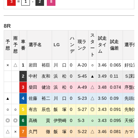
=
-
3
1
2
8
8R
ス
雨
ハ
試走
予
車
現ラ
タ
試走
予
選手名
LG
ン
タイ
選手短
想
番
ンク
ー
偏差
想
デ
ム
ト
×
△
1
岩田 裕臣
川 口
0
A-20
○
3.46
0.065
好位置
2
中村 友和
浜 松
0
S-45
▲
3.49
0.11
Ｓ課題
3
柴田 健治
浜 松
0
A-49
△
3.48
0.074
序盤の
▲
4
佐藤 裕二
川 口
0
S-23
△
3.50
0.09
先頭に
○
○
5
有吉 辰也
飯 塚
0
S-27
◎
3.43
0.091
先制攻
◎
◎
6
高橋 貢
伊勢崎
0
S-3
○
3.43
0.095
天候不
△
×
7
久門 徹
飯 塚
0
S-22
△
3.46
0.081
カマし