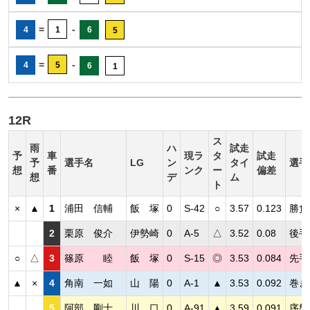
=
-
4
1
6
5
=
-
4
5
6
1
12R
ス
雨
ハ
試走
予
車
現ラ
タ
試走
予
選手名
LG
ン
タイ
選手
想
番
ンク
ー
偏差
想
デ
ム
ト
×
▲
1
浦田 信輔
飯 塚
0
S-42
○
3.57
0.123
勝負
2
栗原 俊介
伊勢崎
0
A-5
△
3.52
0.08
後手
○
△
3
篠原 睦
飯 塚
0
S-15
◎
3.53
0.084
先手
▲
×
4
角南 一如
山 陽
0
A-1
▲
3.53
0.092
巻き
5
阿部 剛士
川 口
0
A-91
▲
3.59
0.091
序盤