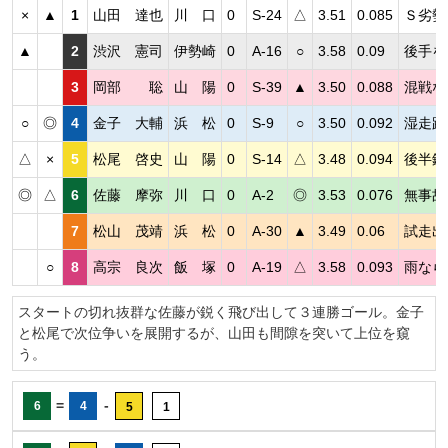
×
▲
1
山田 達也
川 口
0
S-24
△
3.51
0.085
Ｓ劣勢
▲
2
渋沢 憲司
伊勢崎
0
A-16
○
3.58
0.09
後手を
3
岡部 聡
山 陽
0
S-39
▲
3.50
0.088
混戦な
○
◎
4
金子 大輔
浜 松
0
S-9
○
3.50
0.092
湿走路
△
×
5
松尾 啓史
山 陽
0
S-14
△
3.48
0.094
後半鋭
◎
△
6
佐藤 摩弥
川 口
0
A-2
◎
3.53
0.076
無事故
7
松山 茂靖
浜 松
0
A-30
▲
3.49
0.06
試走出
○
8
高宗 良次
飯 塚
0
A-19
△
3.58
0.093
雨なら
スタートの切れ抜群な佐藤が鋭く飛び出して３連勝ゴール。金子
と松尾で次位争いを展開するが、山田も間隙を突いて上位を窺
う。
=
-
6
4
5
1