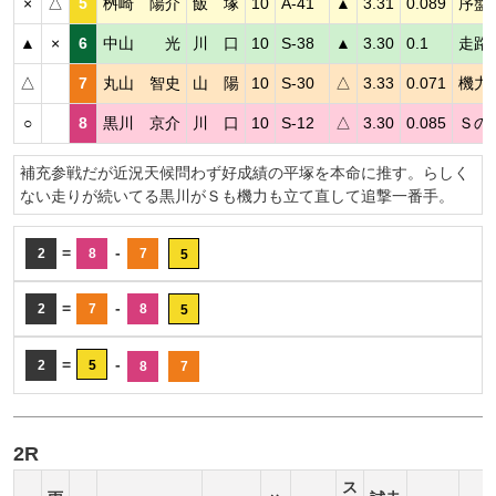
×
△
5
桝崎 陽介
飯 塚
10
A-41
▲
3.31
0.089
序盤
▲
×
6
中山 光
川 口
10
S-38
▲
3.30
0.1
走路
△
7
丸山 智史
山 陽
10
S-30
△
3.33
0.071
機力
○
8
黒川 京介
川 口
10
S-12
△
3.30
0.085
Ｓの
補充参戦だが近況天候問わず好成績の平塚を本命に推す。らしく
ない走りが続いてる黒川がＳも機力も立て直して追撃一番手。
=
-
2
8
7
5
=
-
2
7
8
5
=
-
2
5
8
7
2R
ス