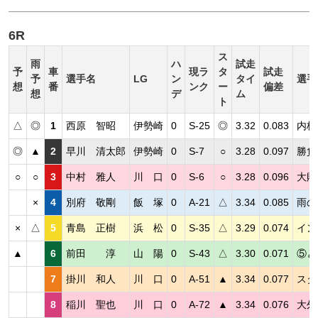
6R
ス
雨
ハ
試走
予
車
現ラ
タ
試走
予
選手名
LG
ン
タイ
選手
想
番
ンク
ー
偏差
想
デ
ム
ト
△
◎
1
西原 智昭
伊勢崎
0
S-25
◎
3.32
0.083
内枠
◎
▲
2
早川 清太郎
伊勢崎
0
S-7
○
3.28
0.097
勝負
○
○
3
中村 雅人
川 口
0
S-6
○
3.28
0.096
大敗
×
4
別府 敬剛
飯 塚
0
A-21
△
3.34
0.085
雨の
×
△
5
青島 正樹
浜 松
0
S-35
△
3.29
0.074
イン
▲
6
前田 淳
山 陽
0
S-43
△
3.30
0.071
⑤と
7
掛川 和人
川 口
0
A-51
▲
3.34
0.077
スタ
8
稲川 聖也
川 口
0
A-72
▲
3.34
0.076
大外