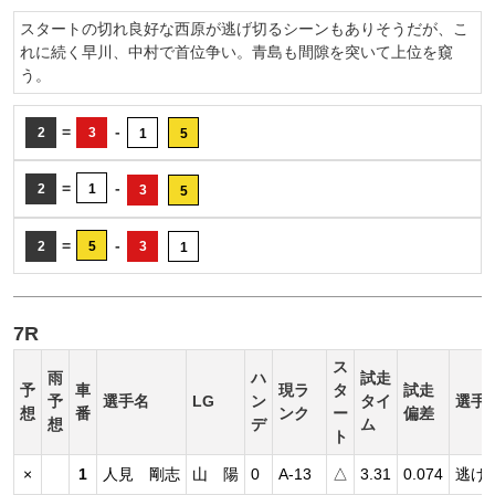
スタートの切れ良好な西原が逃げ切るシーンもありそうだが、こ
れに続く早川、中村で首位争い。青島も間隙を突いて上位を窺
う。
=
-
2
3
1
5
=
-
2
1
3
5
=
-
2
5
3
1
7R
ス
雨
ハ
試走
予
車
現ラ
タ
試走
予
選手名
LG
ン
タイ
選手
想
番
ンク
ー
偏差
想
デ
ム
ト
×
1
人見 剛志
山 陽
0
A-13
△
3.31
0.074
逃げ