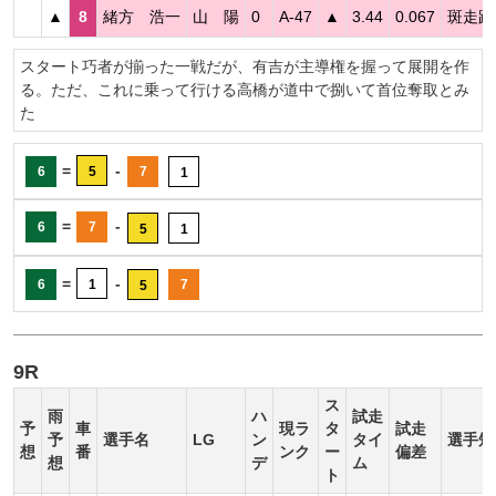
▲
8
緒方 浩一
山 陽
0
A-47
▲
3.44
0.067
斑走路
スタート巧者が揃った一戦だが、有吉が主導権を握って展開を作
る。ただ、これに乗って行ける高橋が道中で捌いて首位奪取とみ
た
=
-
6
5
7
1
=
-
6
7
5
1
=
-
6
1
7
5
9R
ス
雨
ハ
試走
予
車
現ラ
タ
試走
予
選手名
LG
ン
タイ
選手短
想
番
ンク
ー
偏差
想
デ
ム
ト