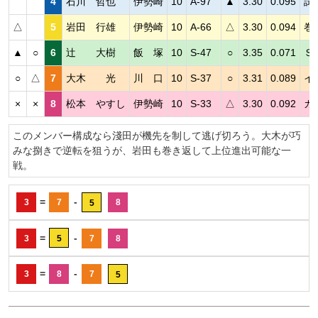
4
石川 哲也
伊勢崎
10
A-97
▲
3.30
0.095
試
△
5
岩田 行雄
伊勢崎
10
A-66
△
3.30
0.094
巻
▲
○
6
辻 大樹
飯 塚
10
S-47
○
3.35
0.071
Ｓ
○
△
7
大木 光
川 口
10
S-37
○
3.31
0.089
イ
×
×
8
松本 やすし
伊勢崎
10
S-33
△
3.30
0.092
カ
このメンバー構成なら淺田が機先を制して逃げ切ろう。大木が巧
みな捌きで逆転を狙うが、岩田も巻き返して上位進出可能な一
戦。
=
-
3
7
8
5
=
-
3
5
7
8
=
-
3
8
7
5