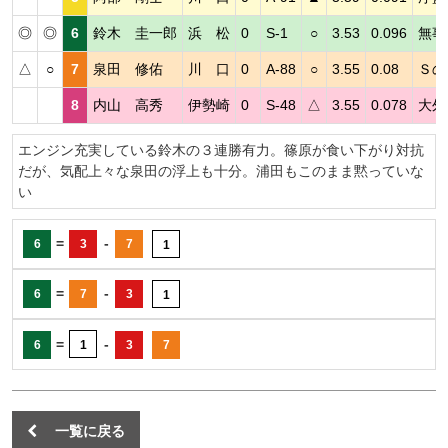
◎
◎
6
鈴木 圭一郎
浜 松
0
S-1
○
3.53
0.096
無事
△
○
7
泉田 修佑
川 口
0
A-88
○
3.55
0.08
Ｓの
8
内山 高秀
伊勢崎
0
S-48
△
3.55
0.078
大外
エンジン充実している鈴木の３連勝有力。篠原が食い下がり対抗
だが、気配上々な泉田の浮上も十分。浦田もこのまま黙っていな
い
=
-
6
3
7
1
=
-
6
7
3
1
=
-
6
1
3
7
一覧に戻る