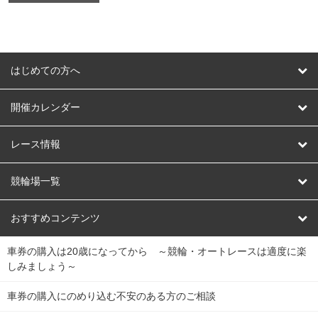
はじめての方へ
はじめての方へ
開催カレンダー
競輪
レース情報
オートレース
レース予想
競輪場一覧
競輪くじ
レース結果
北日本
函館競輪場
青森競輪場
いわき平競輪場
おすすめコンテンツ
車券の購入は20歳になってから ～競輪・オートレースは適度に楽
Dokanto!
キャリーオーバー一覧
関
競輪選手情報
弥彦競輪場
前橋競輪場
取手競輪場
宇都宮競輪場
しみましょう～
東
大宮競輪場
西武園競輪場
京王閣競輪場
立川競輪場
チャリロトプラザ
Perfecta Navi
車券の購入にのめり込む不安のある方のご相談
南
松戸競輪場
千葉競輪場
川崎競輪場
平塚競輪場