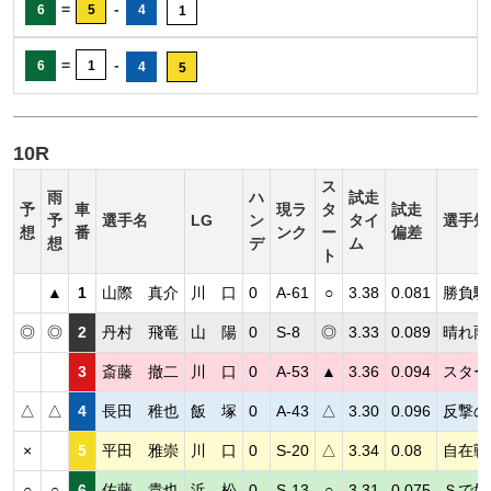
=
-
6
5
4
1
=
-
6
1
4
5
10R
ス
雨
ハ
試走
予
車
現ラ
タ
試走
予
選手名
LG
ン
タイ
選手短
想
番
ンク
ー
偏差
想
デ
ム
ト
▲
1
山際 真介
川 口
0
A-61
○
3.38
0.081
勝負駆
◎
◎
2
丹村 飛竜
山 陽
0
S-8
◎
3.33
0.089
晴れ雨
3
斎藤 撤二
川 口
0
A-53
▲
3.36
0.094
スター
△
△
4
長田 稚也
飯 塚
0
A-43
△
3.30
0.096
反撃の
×
5
平田 雅崇
川 口
0
S-20
△
3.34
0.08
自在戦
○
○
6
佐藤 貴也
浜 松
0
S-13
○
3.31
0.075
Ｓで好