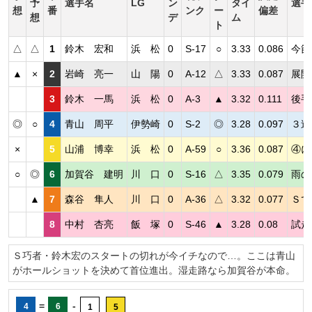
予
選手名
LG
ン
タイ
選手
想
番
ンク
ー
偏差
想
デ
ム
ト
△
△
1
鈴木 宏和
浜 松
0
S-17
○
3.33
0.086
今節
▲
×
2
岩崎 亮一
山 陽
0
A-12
△
3.33
0.087
展開
3
鈴木 一馬
浜 松
0
A-3
▲
3.32
0.111
後手
◎
○
4
青山 周平
伊勢崎
0
S-2
◎
3.28
0.097
３連
×
5
山浦 博幸
浜 松
0
A-59
○
3.36
0.087
④に
○
◎
6
加賀谷 建明
川 口
0
S-16
△
3.35
0.079
雨の
▲
7
森谷 隼人
川 口
0
A-36
△
3.32
0.077
Ｓで
8
中村 杏亮
飯 塚
0
S-46
▲
3.28
0.08
試走
Ｓ巧者・鈴木宏のスタートの切れが今イチなので…。ここは青山
がホールショットを決めて首位進出。湿走路なら加賀谷が本命。
=
-
4
6
1
5