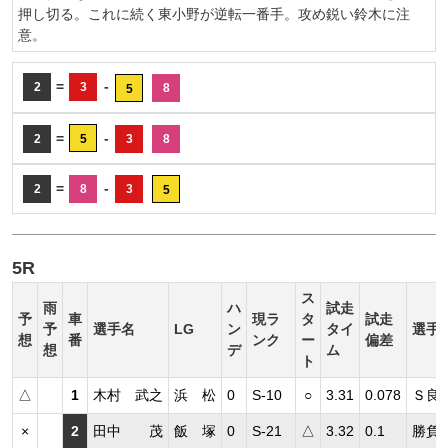
押し切る。これに続く東小野が逆転一番手。攻め鋭い鈴木に注
意。
=
-
2
3
8
5
=
-
2
5
3
8
=
-
2
8
3
5
5R
ス
雨
ハ
試走
予
車
現ラ
タ
試走
予
選手名
LG
ン
タイ
選手
想
番
ンク
ー
偏差
想
デ
ム
ト
△
1
木村 武之
浜 松
0
S-10
○
3.31
0.078
Ｓ良
×
2
田中 茂
飯 塚
0
S-21
△
3.32
0.1
勝負