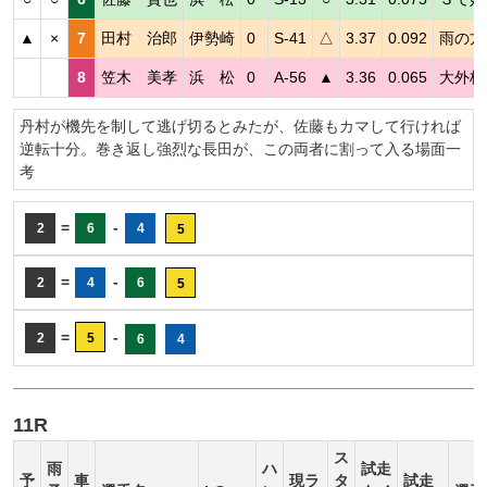
▲
×
7
田村 治郎
伊勢崎
0
S-41
△
3.37
0.092
雨の方
8
笠木 美孝
浜 松
0
A-56
▲
3.36
0.065
大外枠
丹村が機先を制して逃げ切るとみたが、佐藤もカマして行ければ
逆転十分。巻き返し強烈な長田が、この両者に割って入る場面一
考
=
-
2
6
4
5
=
-
2
4
6
5
=
-
2
5
6
4
11R
ス
雨
ハ
試走
予
車
現ラ
タ
試走