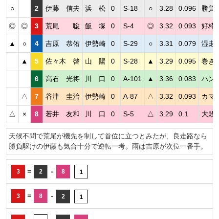
○
2
伊藤 信夫
浜 松
0
S-18
○
3.28
0.096
勝負
◎
◎
3
荒尾 聡
飯 塚
0
S-4
◎
3.32
0.093
好枠
▲
○
4
吉原 恭佑
伊勢崎
0
S-29
○
3.31
0.079
湿走
▲
5
佐々木 啓
山 陽
0
S-28
▲
3.29
0.095
巻き
6
高石 光将
川 口
0
A-101
▲
3.36
0.083
ハン
△
7
谷津 圭治
伊勢崎
0
A-87
△
3.32
0.093
カマ
△
×
8
若井 友和
川 口
0
S-5
△
3.29
0.1
大敗
天候不問で荒尾が機先を制して首位に立つとみたが、良走路なら
勝負駆けの伊藤も気合十分で逆転一考。雨は吉原が次位一番手。
=
-
3
2
8
1
=
-
3
8
2
1