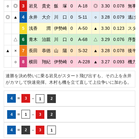
○
◎
3
岩見 貴史
飯 塚
0
A-18
◎
3.30
0.078
無事
◎
▲
4
永井 大介
川 口
0
S-11
○
3.28
0.079
逃げ
5
浅香 潤
伊勢崎
0
A-50
▲
3.30
0.123
スタ
△
6
青木 治親
川 口
0
A-68
△
3.29
0.076
序盤
▲
×
7
長田 恭徳
山 陽
0
S-32
▲
3.28
0.078
後半
○
8
横田 翔紀
伊勢崎
0
A-228
▲
3.27
0.093
機力
連勝を決め勢いに乗る岩見がスタート飛び出すも、その上を永井
がカマして快速発揮。木村も機を立て直して上位争いに加わる。
=
-
4
3
2
1
=
-
4
1
3
2
=
-
4
2
3
1