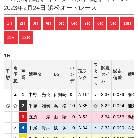
2023年2月24日 浜松オートレース
1R
2R
3R
4R
5R
6R
7R
8R
9R
10R
11R
12R
1R
ス
雨
ハ
試走
予
車
現ラ
タ
試走
予
選手名
LG
ン
タイ
選手
想
番
ンク
ー
偏差
想
デ
ム
ト
▲
1
中野 光公
伊勢崎
0
A-104
○
3.36
0.079
雨の
◎
◎
2
平塚 雅樹
浜 松
10
A-35
◎
3.29
0.094
補充
3
五所 淳
山 陽
10
A-52
○
3.34
0.083
浜松
○
4
中尾 貴志
飯 塚
10
A-34
○
3.35
0.099
Ｓは