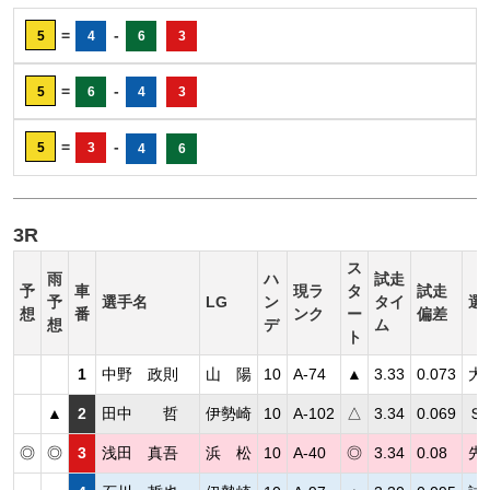
=
-
5
4
6
3
=
-
5
6
4
3
=
-
5
3
4
6
3R
ス
雨
ハ
試走
予
車
現ラ
タ
試走
予
選手名
LG
ン
タイ
選
想
番
ンク
ー
偏差
想
デ
ム
ト
1
中野 政則
山 陽
10
A-74
▲
3.33
0.073
大
▲
2
田中 哲
伊勢崎
10
A-102
△
3.34
0.069
Ｓ
◎
◎
3
浅田 真吾
浜 松
10
A-40
◎
3.34
0.08
先