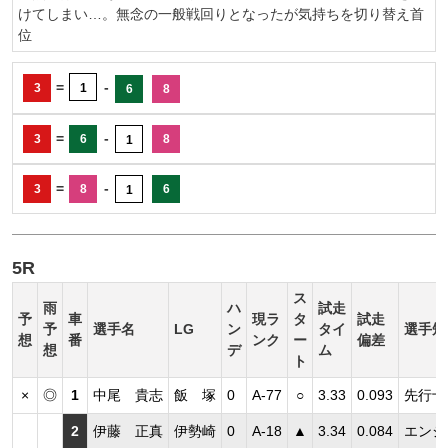
けてしまい…。無念の一般戦回りとなったが気持ちを切り替え首
位
=
-
3
1
6
8
=
-
3
6
8
1
=
-
3
8
6
1
5R
ス
雨
ハ
試走
予
車
現ラ
タ
試走
予
選手名
LG
ン
タイ
選手短
想
番
ンク
ー
偏差
想
デ
ム
ト
×
◎
1
中尾 貴志
飯 塚
0
A-77
○
3.33
0.093
先行十
2
伊藤 正真
伊勢崎
0
A-18
▲
3.34
0.084
エンジ