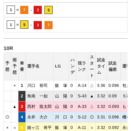
=
-
1
7
3
5
=
-
1
5
3
7
10R
ス
雨
ハ
試走
予
車
現ラ
タ
試走
予
選手名
LG
ン
タイ
選手
想
番
ンク
ー
偏差
想
デ
ム
ト
×
1
川口 裕司
飯 塚
0
A-14
△
3.36
0.096
包ま
2
角南 一如
山 陽
0
S-43
▲
3.32
0.09
Ｓ遅
▲
3
西村 龍太郎
山 陽
0
A-33
△
3.32
0.093
もう
◎
4
永井 大介
川 口
0
S-12
◎
3.31
0.096
機を
×
○
5
鐘ヶ江 将平
飯 塚
0
A-11
○
3.32
0.092
永井