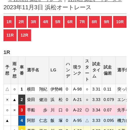
2023年11月3日 浜松オートレース
1R
2R
3R
4R
5R
6R
7R
8R
9R
10R
11R
12R
1R
ス
雨
ハ
試走
予
車
現ラ
タ
試走
予
選手名
LG
ン
タイ
選手短
想
番
ンク
ー
偏差
想
デ
ム
ト
△
○
1
横田 翔紀
伊勢崎
0
A-98
○
3.31
0.11
突っ張
×
▲
2
柴田 健治
浜 松
0
A-21
○
3.33
0.079
エンジ
○
×
3
早船 歩
川 口
0
A-22
◎
3.34
0.07
先手を
▲
4
阿部 仁志
飯 塚
0
A-95
△
3.33
0.095
機力自