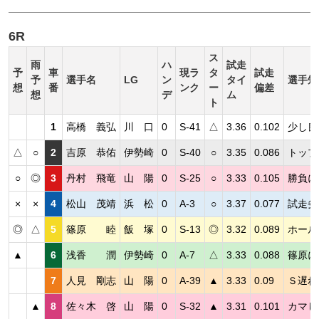
6R
ス
雨
ハ
試走
予
車
現ラ
タ
試走
予
選手名
LG
ン
タイ
選手短
想
番
ンク
ー
偏差
想
デ
ム
ト
1
高橋 義弘
川 口
0
S-41
△
3.36
0.102
少し良
△
○
2
吉原 恭佑
伊勢崎
0
S-40
○
3.35
0.086
トップ
○
◎
3
丹村 飛竜
山 陽
0
S-25
○
3.33
0.105
勝負に
×
×
4
松山 茂靖
浜 松
0
A-3
○
3.37
0.077
試走劣
◎
△
5
篠原 睦
飯 塚
0
S-13
◎
3.32
0.089
ホール
▲
6
浅香 潤
伊勢崎
0
A-7
△
3.33
0.088
篠原に
7
人見 剛志
山 陽
0
A-39
▲
3.33
0.09
Ｓ遅れ
▲
8
佐々木 啓
山 陽
0
S-32
▲
3.31
0.101
カマし