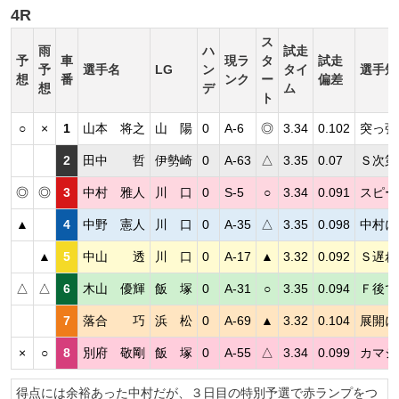
4R
ス
雨
ハ
試走
予
車
現ラ
タ
試走
予
選手名
LG
ン
タイ
選手短
想
番
ンク
ー
偏差
想
デ
ム
ト
○
×
1
山本 将之
山 陽
0
A-6
◎
3.34
0.102
突っ張
2
田中 哲
伊勢崎
0
A-63
△
3.35
0.07
Ｓ次第
◎
◎
3
中村 雅人
川 口
0
S-5
○
3.34
0.091
スピー
▲
4
中野 憲人
川 口
0
A-35
△
3.35
0.098
中村に
▲
5
中山 透
川 口
0
A-17
▲
3.32
0.092
Ｓ遅れ
△
△
6
木山 優輝
飯 塚
0
A-31
○
3.35
0.094
Ｆ後で
7
落合 巧
浜 松
0
A-69
▲
3.32
0.104
展開に
×
○
8
別府 敬剛
飯 塚
0
A-55
△
3.34
0.099
カマシ
得点には余裕あった中村だが、３日目の特別予選で赤ランプをつ