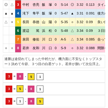
◎
△
3
中村 杏亮
飯 塚
0
S-14
◎
3.32
0.113
タイム
▲
▲
4
滝下 隼平
飯 塚
0
S-47
▲
3.31
0.091
後方か
△
×
5
長田 恭徳
山 陽
0
S-35
○
3.32
0.09
良い位
6
渡辺 篤
浜 松
0
S-48
△
3.34
0.09
３日目
7
泉田 修佑
川 口
0
A-5
△
3.34
0.085
合って
○
○
8
若井 友和
川 口
0
S-9
○
3.32
0.088
間隙を
連勝は途切れてしまった中村だが、機力面に不安なくトップスタ
ート決めて今節、３つ目の白星ゲット。若井が捌いて次位浮上。
=
-
3
8
5
1
=
-
3
5
8
1
=
-
3
1
8
5