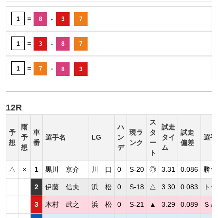
=
-
1
8
3
7
=
-
1
3
8
7
=
-
1
7
8
3
12R
ス
雨
ハ
試走
予
車
現ラ
タ
試走
予
選手名
LG
ン
タイ
選手
想
番
ンク
ー
偏差
想
デ
ム
ト
△
×
1
黒川 京介
川 口
0
S-20
◎
3.31
0.086
勝ち
2
伊藤 信夫
浜 松
0
S-18
△
3.30
0.083
トッ
3
木村 武之
浜 松
0
S-21
▲
3.29
0.089
Ｓが