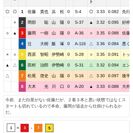
ト
◎
◎
1
佐藤 貴也
浜 松
0
S-4
◎
3.33
0.082
先行
×
2
岡部 聡
山 陽
0
S-37
▲
3.32
0.095
好枠
○
▲
3
藤岡 一樹
山 陽
0
A-36
○
3.35
0.088
佐藤
4
辻 大樹
飯 塚
0
A-116
△
3.36
0.084
悪く
×
○
5
西原 智昭
伊勢崎
0
S-28
○
3.35
0.091
トッ
▲
△
6
田村 治郎
伊勢崎
0
S-31
△
3.32
0.094
エン
△
7
松尾 啓史
山 陽
0
S-16
△
3.30
0.097
後半
8
大木 光
川 口
0
A-20
▲
3.33
0.088
大外
今節、まだ白星がない佐藤だが、２着３本と悪い状態ではなくス
タートも切れているので本命。藤岡が追走から仕掛けられるか
だ。
=
-
1
3
7
5