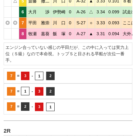
△
5
斎藤 撤二
川 口
0
A-32
▲
3.33
0.101
８着３
6
大月 渉
伊勢崎
0
A-26
△
3.34
0.099
試走出
◎
◎
7
平田 雅崇
川 口
0
S-27
○
3.33
0.093
ここは
8
牧瀬 嘉葵
飯 塚
0
A-27
▲
3.31
0.094
大外と
エンジン合っていない感じの平田だが、この中に入っては実力上
位（Ｓ級）なので本命視。トップＳと目される早船が次位一番
手。
=
-
7
3
2
1
=
-
7
1
3
2
=
-
7
2
3
1
2R