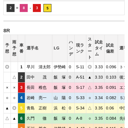
=
-
2
8
3
5
8R
ス
雨
ハ
試走
予
車
現ラ
タ
試走
予
選手名
LG
ン
タイ
選手
想
番
ンク
ー
偏差
想
デ
ム
ト
◎
1
早川 清太郎
伊勢崎
0
S-11
◎
3.33
0.096
トッ
△
2
田中 茂
飯 塚
0
A-51
▲
3.33
0.103
後方
×
×
3
長田 稚也
飯 塚
0
S-17
△
3.35
0.091
エン
○
○
4
岩崎 亮一
山 陽
0
S-33
○
3.34
0.082
Ｓ次
▲
◎
5
青島 正樹
浜 松
0
S-34
△
3.35
0.06
中団
△
▲
6
久門 徹
飯 塚
0
A-8
○
3.35
0.084
先行