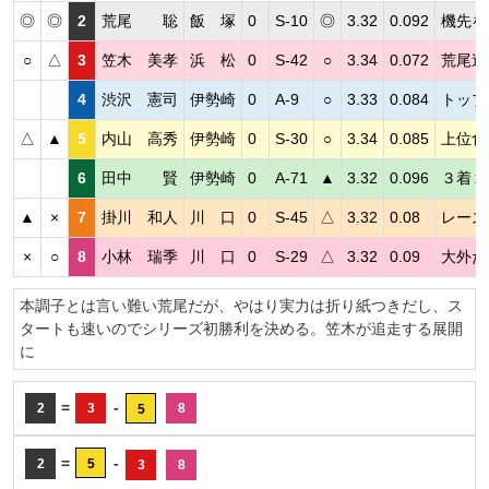
◎
◎
2
荒尾 聡
飯 塚
0
S-10
◎
3.32
0.092
機先を
○
△
3
笠木 美孝
浜 松
0
S-42
○
3.34
0.072
荒尾追
4
渋沢 憲司
伊勢崎
0
A-9
○
3.33
0.084
トップ
△
▲
5
内山 高秀
伊勢崎
0
S-30
○
3.34
0.085
上位食
6
田中 賢
伊勢崎
0
A-71
▲
3.32
0.096
３着２
▲
×
7
掛川 和人
川 口
0
S-45
△
3.32
0.08
レース
×
○
8
小林 瑞季
川 口
0
S-29
△
3.32
0.09
大外だ
本調子とは言い難い荒尾だが、やはり実力は折り紙つきだし、ス
タートも速いのでシリーズ初勝利を決める。笠木が追走する展開
に
=
-
2
3
8
5
=
-
2
5
3
8