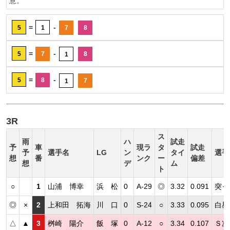
意。
=
-
5
1
7
8
=
-
5
7
8
1
=
-
5
8
7
1
3R
ス
雨
ハ
試走
予
車
現ラ
タ
試走
予
選手名
LG
ン
タイ
選手
想
番
ンク
ー
偏差
想
デ
ム
ト
○
1
山浦 博幸
浜 松
0
A-29
◎
3.32
0.091
突っ
◎
×
2
上和田 拓海
川 口
0
S-24
○
3.33
0.095
白星
△
▲
3
桝崎 陽介
飯 塚
0
A-12
○
3.34
0.107
Ｓ次