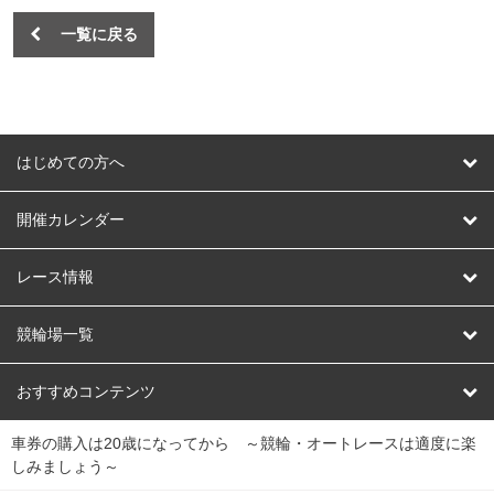
一覧に戻る
はじめての方へ
はじめての方へ
開催カレンダー
競輪
レース情報
オートレース
レース予想
競輪場一覧
競輪くじ
レース結果
北日本
函館競輪場
青森競輪場
いわき平競輪場
おすすめコンテンツ
車券の購入は20歳になってから ～競輪・オートレースは適度に楽
Dokanto!
キャリーオーバー一覧
関
競輪選手情報
弥彦競輪場
前橋競輪場
取手競輪場
宇都宮競輪場
しみましょう～
東
大宮競輪場
西武園競輪場
京王閣競輪場
立川競輪場