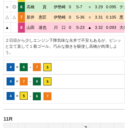
○
◎
6
高橋 貢
伊勢崎
0
S-7
○
3.29
0.095
テク
△
△
7
新井 恵匠
伊勢崎
0
S-36
○
3.31
0.105
悪く
▲
8
山田 達也
川 口
0
S-23
▲
3.32
0.093
大外
２日目から少しエンジン下降気味な永井で不安もあるが、ビシッ
と立て直して１着ゴール。巧みな捌きを駆使し高橋が肉薄しよ
う。
=
-
4
6
7
5
=
-
4
7
6
5
=
-
4
5
6
7
11R
ス