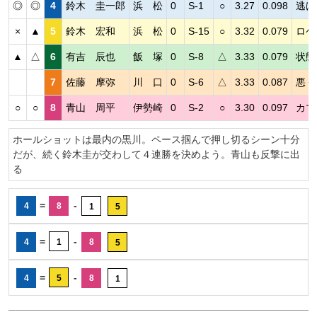
◎
◎
4
鈴木 圭一郎
浜 松
0
S-1
○
3.27
0.098
逃げ
×
▲
5
鈴木 宏和
浜 松
0
S-15
○
3.32
0.079
ロケ
▲
△
6
有吉 辰也
飯 塚
0
S-8
△
3.33
0.079
状態
7
佐藤 摩弥
川 口
0
S-6
△
3.33
0.087
悪く
○
○
8
青山 周平
伊勢崎
0
S-2
○
3.30
0.097
カマ
ホールショットは最内の黒川。ペース掴んで押し切るシーン十分
だが、続く鈴木圭が交わして４連勝を決めよう。青山も反撃に出
る
=
-
4
8
1
5
=
-
4
1
8
5
=
-
4
5
8
1