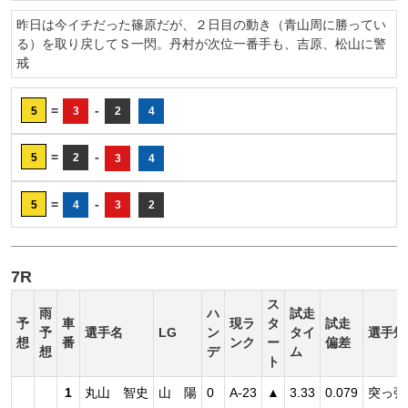
昨日は今イチだった篠原だが、２日目の動き（青山周に勝ってい
る）を取り戻してＳ一閃。丹村が次位一番手も、吉原、松山に警
戒
=
-
5
3
2
4
=
-
5
2
3
4
=
-
5
4
3
2
7R
ス
雨
ハ
試走
予
車
現ラ
タ
試走
予
選手名
LG
ン
タイ
選手短
想
番
ンク
ー
偏差
想
デ
ム
ト
1
丸山 智史
山 陽
0
A-23
▲
3.33
0.079
突っ張