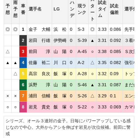
雨
ハ
試走
予
車
現ラ
タ
試走
予
選手名
LG
ン
タイ
選手短
想
番
ンク
ー
偏差
想
デ
ム
ト
◎
◎
1
金子 大輔
浜 松
0
S-3
◎
3.33
0.086
先手取
2
岩田 行雄
伊勢崎
0
S-39
▲
3.31
0.092
３着な
△
3
前田 淳
山 陽
0
A-45
○
3.38
0.085
Ｓ次第
▲
▲
4
佐藤 裕二
川 口
0
A-2
△
3.35
0.082
強引な
△
5
高宗 良次
飯 塚
0
A-28
○
3.32
0.09
トップ
6
浜野 淳
山 陽
0
S-46
▲
3.31
0.087
まだ合
×
×
7
浦田 信輔
飯 塚
0
S-26
△
3.29
0.1
エンジ
○
○
8
岩見 貴史
飯 塚
0
S-22
○
3.33
0.069
カマし
シリーズ、オール３連対の金子。日毎にパワーアップしている感
じなので中心。大外からアシを伸ばす岩見が次位候補。前田に警
戒