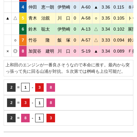
4
仲田 恵一朗
伊勢崎
0
A-60
▲
3.36
0.115
８着
▲
△
5
青木 治親
川 口
0
A-58
○
3.35
0.105
トッ
6
鈴木 聡太
伊勢崎
0
A-13
△
3.34
0.102
展開
○
7
竹谷 隆
飯 塚
0
A-57
△
3.33
0.094
鈴木
×
◎
8
加賀谷 建明
川 口
0
S-19
▲
3.34
0.089
Ｆ持
上和田のエンジンが一番良さそうなので本命に推す。最内から突
っ張って先に回る山浦が対抗。Ｓ次第では桝崎も上位可能だ。
=
-
2
1
3
8
=
-
2
3
8
1
=
-
2
8
3
1