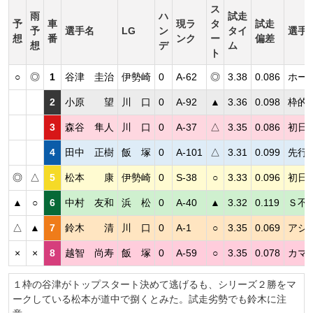
ス
雨
ハ
試走
予
車
現ラ
タ
試走
予
選手名
LG
ン
タイ
選手
想
番
ンク
ー
偏差
想
デ
ム
ト
○
◎
1
谷津 圭治
伊勢崎
0
A-62
◎
3.38
0.086
ホー
2
小原 望
川 口
0
A-92
▲
3.36
0.098
枠的
3
森谷 隼人
川 口
0
A-37
△
3.35
0.086
初日
4
田中 正樹
飯 塚
0
A-101
△
3.31
0.099
先行
◎
△
5
松本 康
伊勢崎
0
S-38
○
3.33
0.096
初日
▲
○
6
中村 友和
浜 松
0
A-40
▲
3.32
0.119
Ｓ不
△
▲
7
鈴木 清
川 口
0
A-1
○
3.35
0.069
アシ
×
×
8
越智 尚寿
飯 塚
0
A-59
○
3.35
0.078
カマ
１枠の谷津がトップスタート決めて逃げるも、シリーズ２勝をマ
ークしている松本が道中で捌くとみた。試走劣勢でも鈴木に注