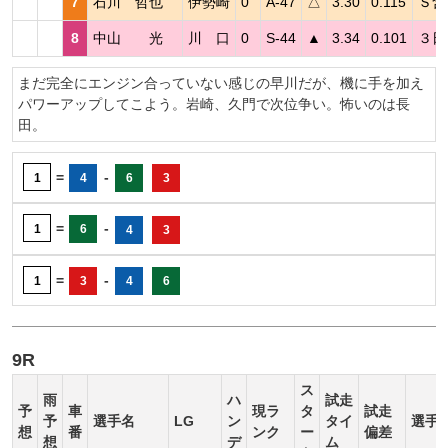
7
石川 哲也
伊勢崎
0
A-47
△
3.30
0.115
Ｓ含
8
中山 光
川 口
0
S-44
▲
3.34
0.101
３日
まだ完全にエンジン合っていない感じの早川だが、機に手を加え
パワーアップしてこよう。岩崎、久門で次位争い。怖いのは長
田。
=
-
1
4
6
3
=
-
1
6
4
3
=
-
1
3
4
6
9R
ス
雨
ハ
試走
予
車
現ラ
タ
試走
予
選手名
LG
ン
タイ
選手
想
番
ンク
ー
偏差
想
デ
ム