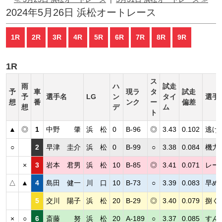
2024年5月26日 浜松オートレース
1R
2R
3R
4R
5R
6R
7R
8R
9R
1R
ス
雨
ハ
試走
予
車
現ラ
タ
試走
予
選手名
LG
ン
タイ
選手
想
番
ンク
ー
偏差
想
デ
ム
ト
▲
◎
1
中野 肇
浜 松
0
B-96
◎
3.43
0.102
逃げ
○
2
早津 圭介
浜 松
0
B-99
○
3.38
0.084
機力
×
3
岩本 君男
浜 松
10
B-85
◎
3.41
0.071
レー
△
▲
4
島田 健一
川 口
10
B-73
○
3.39
0.083
早め
5
交川 陽子
浜 松
20
B-29
◎
3.40
0.079
捌く
×
○
6
斎藤 努
浜 松
20
A-189
○
3.37
0.085
すん