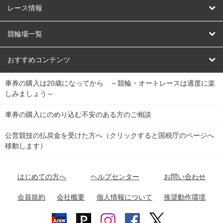
競輪
レース情報
オートレース
レース予想
競輪場一覧
競輪くじ
レース結果
北日本
函館競輪場
青森競輪場
いわき平競輪場
おすすめコンテンツ
車券の購入は20歳になってから ～競輪・オートレースは適度に楽
Dokanto!
キャリーオーバー一覧
関
競輪選手情報
弥彦競輪場
前橋競輪場
取手競輪場
宇都宮競輪場
しみましょう～
東
大宮競輪場
西武園競輪場
京王閣競輪場
立川競輪場
チャリロトプラザ
Perfecta Navi
車券の購入にのめり込む不安のある方のご相談
南
松戸競輪場
千葉競輪場
川崎競輪場
平塚競輪場
公営競技の払戻金を受けた方へ（クリックすると国税庁のページへ
netkeirin
関
移動します）
小田原競輪場
伊東競輪場
静岡競輪場
東
ケイリンガル
中
名古屋競輪場
岐阜競輪場
大垣競輪場
豊橋競輪場
はじめての方へ
ヘルプセンター
お問い合わせ
部
チャリレンジャー
富山競輪場
松阪競輪場
四日市競輪場
会員規約
会社概要
個人情報について
推奨動作環境
競輪場情報
近
福井競輪場
奈良競輪場
向日町競輪場
和歌山競輪場