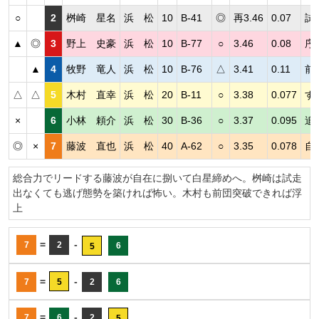
○
2
桝崎 星名
浜 松
10
B-41
◎
再3.46
0.07
試
▲
◎
3
野上 史豪
浜 松
10
B-77
○
3.46
0.08
序
▲
4
牧野 竜人
浜 松
10
B-76
△
3.41
0.11
前
△
△
5
木村 直幸
浜 松
20
B-11
○
3.38
0.077
す
×
6
小林 頼介
浜 松
30
B-36
○
3.37
0.095
追
◎
×
7
藤波 直也
浜 松
40
A-62
○
3.35
0.078
自
総合力でリードする藤波が自在に捌いて白星締めへ。桝崎は試走
出なくても逃げ態勢を築ければ怖い。木村も前団突破できれば浮
上
=
-
7
2
6
5
=
-
7
5
2
6
=
-
7
6
2
5