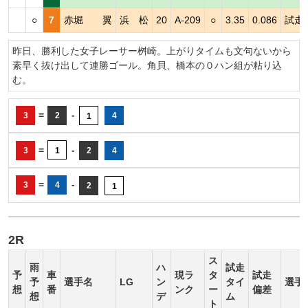
○
7
赤堀 翼
浜 松
20
A-209
○
3.35
0.086
試走
昨日、勝利した女子レーサー桝崎。上がりタイムも文句ないから
素早く抜け出して連勝ゴール。角貝、橋本の０ハン組が粘り込
む。
=
-
3
2
4
1
=
-
3
1
2
4
=
-
3
4
2
1
2R
ス
雨
ハ
試走
予
車
現ラ
タ
試走
予
選手名
LG
ン
タイ
選手
想
番
ンク
ー
偏差
想
デ
ム
ト