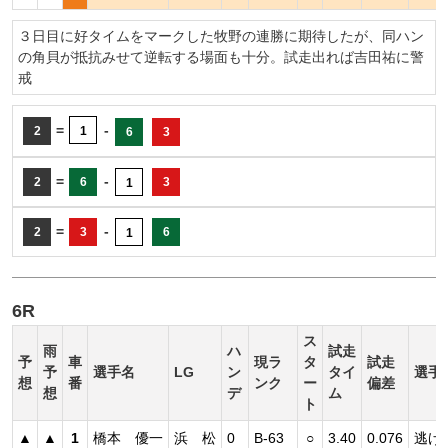
３日目に好タイムをマークした牧野の連勝に期待したが、同ハン
の角貝が抵抗みせて逆転する場面も十分。試走出れば吉田祐に警
戒
=
-
2
1
6
3
=
-
2
6
3
1
=
-
2
3
6
1
6R
ス
雨
ハ
試走
予
車
現ラ
タ
試走
予
選手名
LG
ン
タイ
選手
想
番
ンク
ー
偏差
想
デ
ム
ト
▲
▲
1
橋本 優一
浜 松
0
B-63
○
3.40
0.076
逃げ