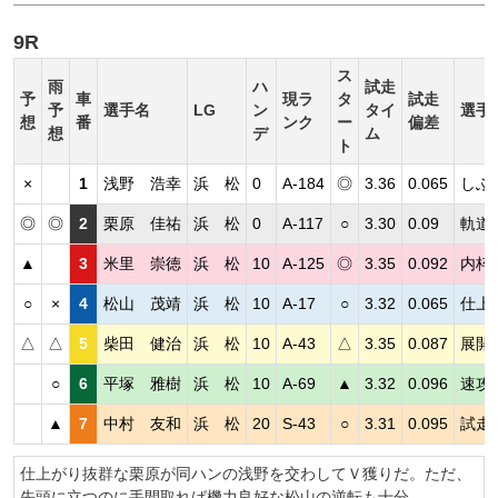
9R
ス
雨
ハ
試走
予
車
現ラ
タ
試走
予
選手名
LG
ン
タイ
選手
想
番
ンク
ー
偏差
想
デ
ム
ト
×
1
浅野 浩幸
浜 松
0
A-184
◎
3.36
0.065
しぶ
◎
◎
2
栗原 佳祐
浜 松
0
A-117
○
3.30
0.09
軌道
▲
3
米里 崇徳
浜 松
10
A-125
◎
3.35
0.092
内枠
○
×
4
松山 茂靖
浜 松
10
A-17
○
3.32
0.065
仕上
△
△
5
柴田 健治
浜 松
10
A-43
△
3.35
0.087
展開
○
6
平塚 雅樹
浜 松
10
A-69
▲
3.32
0.096
速攻
▲
7
中村 友和
浜 松
20
S-43
○
3.31
0.095
試走
仕上がり抜群な栗原が同ハンの浅野を交わしてＶ獲りだ。ただ、
先頭に立つのに手間取れば機力良好な松山の逆転も十分。