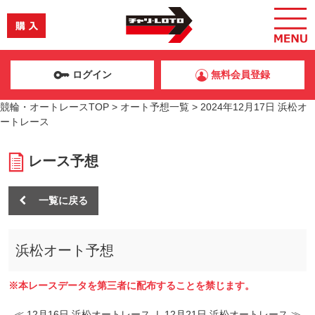
ログイン
無料会員登録
競輪・オートレースTOP
>
オート予想一覧
>
2024年12月17日 浜松オ
ートレース
レース予想
一覧に戻る
浜松オート予想
※本レースデータを第三者に配布することを禁じます。
≪ 12月16日 浜松オートレース
|
12月21日 浜松オートレース ≫