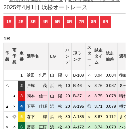
2025年4月1日 浜松オートレース
1R
2R
3R
4R
5R
6R
7R
8R
9R
1R
ス
雨
ハ
試走
予
車
現ラ
タ
試走
予
選手名
LG
ン
タイ
選手
想
番
ンク
ー
偏差
想
デ
ム
ト
1
浜田 忠司
山 陽
0
B-109
○
3.94
0.084
後続
△
2
戸塚 茂
浜 松
10
B-46
○
3.76
0.087
Ｓ一
▲
3
岡本 信一
山 陽
20
B-37
○
3.75
0.078
晴れ
▲
×
4
下平 佳輝
浜 松
20
A-195
◎
3.71
0.079
機力
○
◎
5
森下 輝
浜 松
30
A-185
○
3.67
0.112
まく
×
○
6
斎藤 正悟
浜 松
40
A-172
○
3.74
0.079
ハン