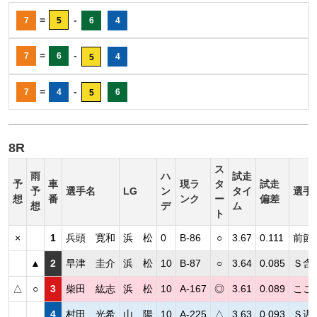
=
-
7
5
6
4
=
-
7
6
4
5
=
-
7
4
6
5
8R
ス
雨
ハ
試走
予
車
現ラ
タ
試走
予
選手名
LG
ン
タイ
選手
想
番
ンク
ー
偏差
想
デ
ム
ト
×
1
兵頭 寛和
浜 松
0
B-86
○
3.67
0.111
前節
▲
2
早津 圭介
浜 松
10
B-87
○
3.64
0.085
Ｓ含
△
○
3
柴田 紘志
浜 松
10
A-167
◎
3.61
0.089
ここ
4
村田 光希
山 陽
10
A-225
△
3.63
0.093
Ｓ遅