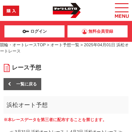
ログイン
無料会員登録
競輪・オートレースTOP
>
オート予想一覧
>
2025年04月01日 浜松オ
ートレース
レース予想
一覧に戻る
浜松オート予想
※本レースデータを第三者に配布することを禁じます。
≪ 3月31日 浜松オートレース
|
4月2日 浜松オートレース ≫