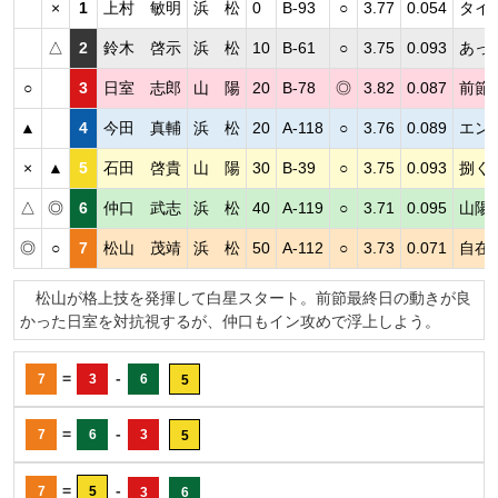
×
1
上村 敏明
浜 松
0
B-93
○
3.77
0.054
タイ
△
2
鈴木 啓示
浜 松
10
B-61
○
3.75
0.093
あっ
○
3
日室 志郎
山 陽
20
B-78
◎
3.82
0.087
前節
▲
4
今田 真輔
浜 松
20
A-118
○
3.76
0.089
エン
×
▲
5
石田 啓貴
山 陽
30
B-39
○
3.75
0.093
捌く
△
◎
6
仲口 武志
浜 松
40
A-119
○
3.71
0.095
山陽
◎
○
7
松山 茂靖
浜 松
50
A-112
○
3.73
0.071
自在
松山が格上技を発揮して白星スタート。前節最終日の動きが良
かった日室を対抗視するが、仲口もイン攻めで浮上しよう。
=
-
7
3
6
5
=
-
7
6
3
5
=
-
7
5
3
6