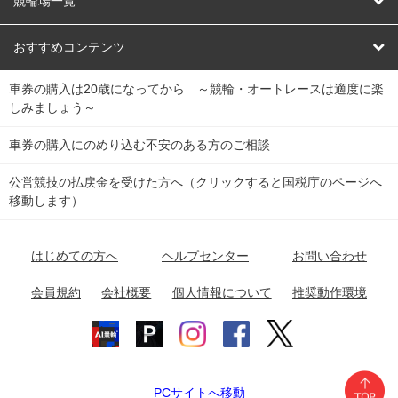
競輪場一覧
競輪くじ
レース結果
北日本
函館競輪場
青森競輪場
いわき平競輪場
おすすめコンテンツ
車券の購入は20歳になってから ～競輪・オートレースは適度に楽
Dokanto!
キャリーオーバー一覧
関
競輪選手情報
弥彦競輪場
前橋競輪場
取手競輪場
宇都宮競輪場
しみましょう～
東
大宮競輪場
西武園競輪場
京王閣競輪場
立川競輪場
チャリロトプラザ
Perfecta Navi
車券の購入にのめり込む不安のある方のご相談
南
松戸競輪場
千葉競輪場
川崎競輪場
平塚競輪場
公営競技の払戻金を受けた方へ（クリックすると国税庁のページへ
netkeirin
関
移動します）
小田原競輪場
伊東競輪場
静岡競輪場
東
ケイリンガル
中
名古屋競輪場
岐阜競輪場
大垣競輪場
豊橋競輪場
はじめての方へ
ヘルプセンター
お問い合わせ
部
チャリレンジャー
富山競輪場
松阪競輪場
四日市競輪場
会員規約
会社概要
個人情報について
推奨動作環境
競輪場情報
近
福井競輪場
奈良競輪場
向日町競輪場
和歌山競輪場
畿
岸和田競輪場
オートレース場情報
PCサイトへ移動