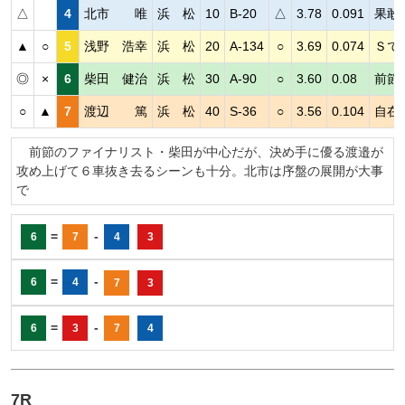
△
4
北市 唯
浜 松
10
B-20
△
3.78
0.091
果敢
▲
○
5
浅野 浩幸
浜 松
20
A-134
○
3.69
0.074
Ｓで
◎
×
6
柴田 健治
浜 松
30
A-90
○
3.60
0.08
前節
○
▲
7
渡辺 篤
浜 松
40
S-36
○
3.56
0.104
自在
前節のファイナリスト・柴田が中心だが、決め手に優る渡邉が
攻め上げて６車抜き去るシーンも十分。北市は序盤の展開が大事
で
=
-
6
7
4
3
=
-
6
4
7
3
=
-
6
3
7
4
7R