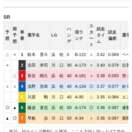
5R
ス
雨
ハ
試走
予
車
現ラ
タ
試走
予
選手名
LG
ン
タイ
選手
想
番
ンク
ー
偏差
想
デ
ム
ト
△
×
1
鈴木 景斗
浜 松
0
B-122
○
3.42
0.069
ペー
×
2
吉田 幸司
川 口
30
A-173
○
3.40
0.079
位置
△
3
長谷 晴久
浜 松
40
A-181
○
3.38
0.093
突っ
○
○
4
浅野 浩幸
浜 松
40
A-134
◎
3.37
0.077
好Ｓ
5
川原 剛
川 口
40
A-95
△
3.35
0.084
エン
◎
▲
6
藤波 直也
浜 松
50
A-174
◎
3.36
0.087
連勝
▲
◎
7
早船 歩
川 口
50
A-34
○
3.36
0.087
展開
昨日、好タイムで勝利した藤波。ここも力強く追い上げて攻め