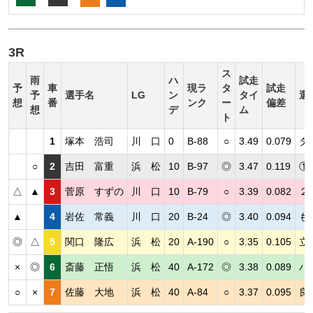
3R
ス
雨
ハ
試走
予
車
現ラ
タ
試走
予
選手名
LG
ン
タイ
選
想
番
ンク
ー
偏差
想
デ
ム
ト
1
塚本 浩司
川 口
0
B-88
○
3.49
0.079
タ
○
2
吉田 富重
浜 松
10
B-97
◎
3.47
0.119
①
△
▲
3
菅原 すずの
川 口
10
B-79
○
3.39
0.082
２
▲
4
岩佐 常義
川 口
20
B-24
◎
3.40
0.094
も
◎
△
5
関口 隆広
浜 松
20
A-190
○
3.35
0.105
立
×
◎
6
斎藤 正悟
浜 松
40
A-172
◎
3.38
0.089
ハ
○
×
7
佐藤 大地
浜 松
40
A-84
○
3.37
0.095
良