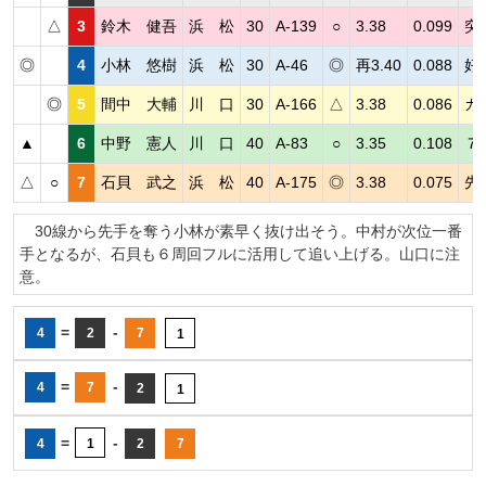
△
3
鈴木 健吾
浜 松
30
A-139
○
3.38
0.099
突
◎
4
小林 悠樹
浜 松
30
A-46
◎
再3.40
0.088
好
◎
5
間中 大輔
川 口
30
A-166
△
3.38
0.086
カ
▲
6
中野 憲人
川 口
40
A-83
○
3.35
0.108
７
△
○
7
石貝 武之
浜 松
40
A-175
◎
3.38
0.075
先
30線から先手を奪う小林が素早く抜け出そう。中村が次位一番
手となるが、石貝も６周回フルに活用して追い上げる。山口に注
意。
=
-
4
2
7
1
=
-
4
7
2
1
=
-
4
1
2
7