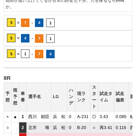
花田が追い上げてくるが古木の好走も十分。穴を探るなら桝崎
か。
=
-
5
7
4
1
=
-
5
4
7
1
=
-
5
1
7
4
8R
ス
雨
ハ
予
車
現ラ
タ
試走タ
試走
予
選手名
LG
ン
選
想
番
ンク
ー
イム
偏差
想
デ
ト
×
▲
1
西川 頼臣
浜 松
0
A-231
◎
3.43
0.085
粘
○
2
北市 唯
浜 松
0
B-20
○
再3.41
0.116
西