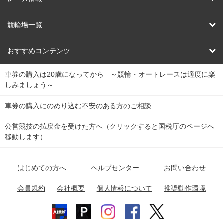
オートレース
レース予想
競輪場一覧
競輪くじ
レース結果
北日本
函館競輪場
青森競輪場
いわき平競輪場
おすすめコンテンツ
車券の購入は20歳になってから ～競輪・オートレースは適度に楽
Dokanto!
キャリーオーバー一覧
関
競輪選手情報
弥彦競輪場
前橋競輪場
取手競輪場
宇都宮競輪場
しみましょう～
東
大宮競輪場
西武園競輪場
京王閣競輪場
立川競輪場
チャリロトプラザ
Perfecta Navi
車券の購入にのめり込む不安のある方のご相談
南
松戸競輪場
千葉競輪場
川崎競輪場
平塚競輪場
公営競技の払戻金を受けた方へ（クリックすると国税庁のページへ
netkeirin
関
移動します）
小田原競輪場
伊東競輪場
静岡競輪場
東
ケイリンガル
中
名古屋競輪場
岐阜競輪場
大垣競輪場
豊橋競輪場
はじめての方へ
ヘルプセンター
お問い合わせ
部
チャリレンジャー
富山競輪場
松阪競輪場
四日市競輪場
会員規約
会社概要
個人情報について
推奨動作環境
競輪場情報
近
福井競輪場
奈良競輪場
向日町競輪場
和歌山競輪場
畿