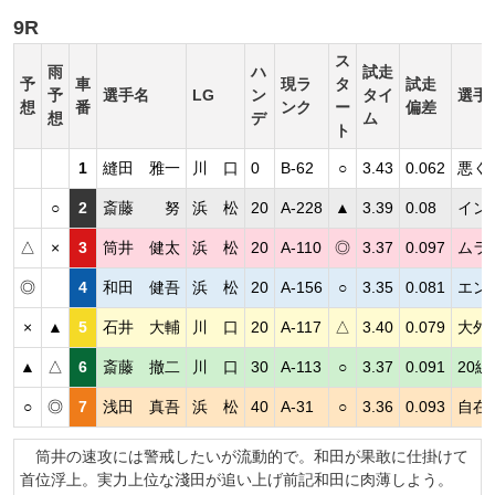
9R
ス
雨
ハ
試走
予
車
現ラ
タ
試走
予
選手名
LG
ン
タイ
選手
想
番
ンク
ー
偏差
想
デ
ム
ト
1
縫田 雅一
川 口
0
B-62
○
3.43
0.062
悪く
○
2
斎藤 努
浜 松
20
A-228
▲
3.39
0.08
イン
△
×
3
筒井 健太
浜 松
20
A-110
◎
3.37
0.097
ムラ
◎
4
和田 健吾
浜 松
20
A-156
○
3.35
0.081
エン
×
▲
5
石井 大輔
川 口
20
A-117
△
3.40
0.079
大外
▲
△
6
斎藤 撤二
川 口
30
A-113
○
3.37
0.091
20
○
◎
7
浅田 真吾
浜 松
40
A-31
○
3.36
0.093
自在
筒井の速攻には警戒したいが流動的で。和田が果敢に仕掛けて
首位浮上。実力上位な淺田が追い上げ前記和田に肉薄しよう。