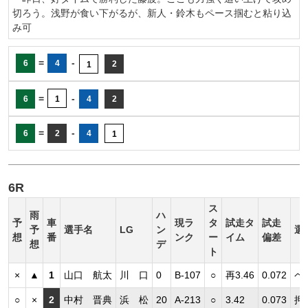
切ろう。浅野が食い下がるが、新人・鈴木もペース掴むと粘り込
み可
=
-
6
4
2
1
=
-
6
1
4
2
=
-
6
2
4
1
6R
ス
雨
ハ
予
車
現ラ
タ
試走タ
試走
予
選手名
LG
ン
選
想
番
ンク
ー
イム
偏差
想
デ
ト
×
▲
1
山口 航太
川 口
0
B-107
○
再3.46
0.072
ペ
○
×
2
中村 晋典
浜 松
20
A-213
○
3.42
0.073
押