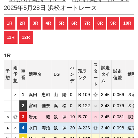
2025年5月28日 浜松オートレース
1R
2R
3R
4R
5R
6R
7R
8R
9R
10R
11R
12R
1R
ス
雨
ハ
試走
予
車
現ラ
タ
試走
予
選手名
LG
ン
タイ
選手
想
番
ンク
ー
偏差
想
デ
ム
ト
×
1
浜田 忠司
山 陽
0
B-109
◎
3.46
0.069
３着
2
宮司 佳奈
浜 松
0
B-122
○
3.48
0.079
Ｓ食
×
◎
3
岩元 毅
飯 塚
10
B-70
○
3.45
0.081
抜け
▲
○
4
水口 寿治
飯 塚
20
A-226
◎
3.40
0.098
速攻