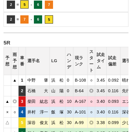
=
-
2
5
6
7
=
-
2
7
6
5
5R
ス
雨
ハ
試走
予
車
現ラ
タ
試走
予
選手名
LG
ン
タイ
選手
想
番
ンク
ー
偏差
想
デ
ム
ト
▲
1
中野 肇
浜 松
0
B-108
○
3.45
0.092
晴れ
2
石橋 大
山 陽
0
B-64
◎
3.45
0.116
先行
▲
◎
3
柴田 紘志
浜 松
10
A-167
○
3.40
0.093
エン
×
○
4
井村 淳一
飯 塚
30
A-101
○
3.40
0.116
深谷
△
5
深谷 俊太
浜 松
30
A-99
◎
3.38
0.099
少し