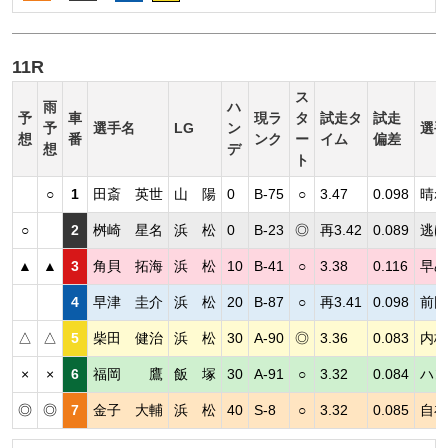
11R
ス
雨
ハ
予
車
現ラ
タ
試走タ
試走
予
選手名
LG
ン
選手
想
番
ンク
ー
イム
偏差
想
デ
ト
○
1
田斎 英世
山 陽
0
B-75
○
3.47
0.098
晴れ
○
2
桝崎 星名
浜 松
0
B-23
◎
再3.42
0.089
逃げ
▲
▲
3
角貝 拓海
浜 松
10
B-41
○
3.38
0.116
早め
4
早津 圭介
浜 松
20
B-87
○
再3.41
0.098
前団
△
△
5
柴田 健治
浜 松
30
A-90
◎
3.36
0.083
内枠
×
×
6
福岡 鷹
飯 塚
30
A-91
○
3.32
0.084
ハン
◎
◎
7
金子 大輔
浜 松
40
S-8
○
3.32
0.085
自在