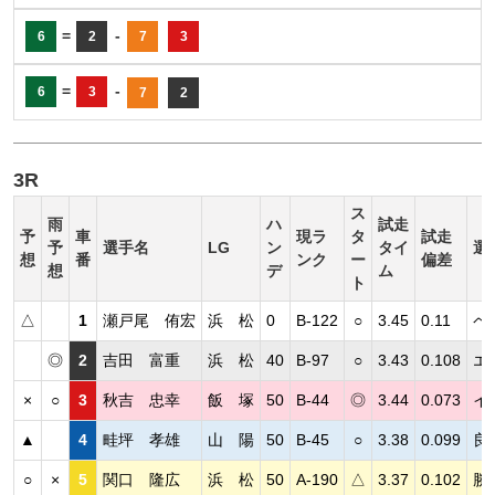
=
-
6
2
7
3
=
-
6
3
7
2
3R
ス
雨
ハ
試走
予
車
現ラ
タ
試走
予
選手名
LG
ン
タイ
選
想
番
ンク
ー
偏差
想
デ
ム
ト
△
1
瀬戸尾 侑宏
浜 松
0
B-122
○
3.45
0.11
ペ
◎
2
吉田 富重
浜 松
40
B-97
○
3.43
0.108
エ
×
○
3
秋吉 忠幸
飯 塚
50
B-44
◎
3.44
0.073
イ
▲
4
畦坪 孝雄
山 陽
50
B-45
○
3.38
0.099
良
○
×
5
関口 隆広
浜 松
50
A-190
△
3.37
0.102
勝