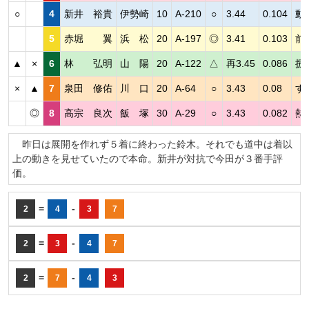
○
4
新井 裕貴
伊勢崎
10
A-210
○
3.44
0.104
動
5
赤堀 翼
浜 松
20
A-197
◎
3.41
0.103
前
▲
×
6
林 弘明
山 陽
20
A-122
△
再3.45
0.086
捌
×
▲
7
泉田 修佑
川 口
20
A-64
○
3.43
0.08
す
◎
8
高宗 良次
飯 塚
30
A-29
○
3.43
0.082
熱
昨日は展開を作れず５着に終わった鈴木。それでも道中は着以
上の動きを見せていたので本命。新井が対抗で今田が３番手評
価。
=
-
2
4
3
7
=
-
2
3
4
7
=
-
2
7
4
3