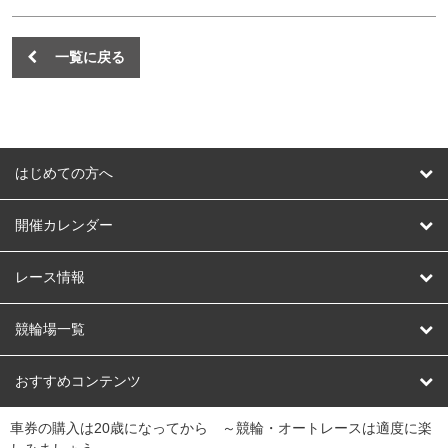
一覧に戻る
はじめての方へ
はじめての方へ
開催カレンダー
競輪
レース情報
オートレース
レース予想
競輪場一覧
競輪くじ
レース結果
北日本
函館競輪場
青森競輪場
いわき平競輪場
おすすめコンテンツ
車券の購入は20歳になってから ～競輪・オートレースは適度に楽
Dokanto!
キャリーオーバー一覧
関
競輪選手情報
弥彦競輪場
前橋競輪場
取手競輪場
宇都宮競輪場