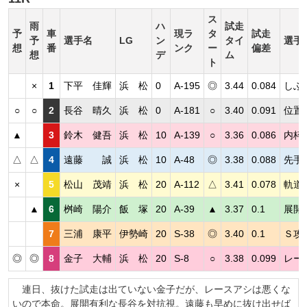
ス
雨
ハ
試走
予
車
現ラ
タ
試走
予
選手名
LG
ン
タイ
選手
想
番
ンク
ー
偏差
想
デ
ム
ト
×
1
下平 佳輝
浜 松
0
A-195
◎
3.44
0.084
しぶ
○
○
2
長谷 晴久
浜 松
0
A-181
○
3.40
0.091
位置
▲
3
鈴木 健吾
浜 松
10
A-139
○
3.36
0.086
内枠
△
△
4
遠藤 誠
浜 松
10
A-48
◎
3.38
0.088
先手
×
5
松山 茂靖
浜 松
20
A-112
△
3.41
0.078
軌道
▲
6
桝崎 陽介
飯 塚
20
A-39
▲
3.37
0.1
展開
7
三浦 康平
伊勢崎
20
S-38
◎
3.40
0.1
Ｓ攻
◎
◎
8
金子 大輔
浜 松
20
S-8
○
3.38
0.099
レー
連日、抜けた試走は出ていない金子だが、レースアシは悪くな
いので本命。展開有利な長谷を対抗視。遠藤も早めに抜け出せば