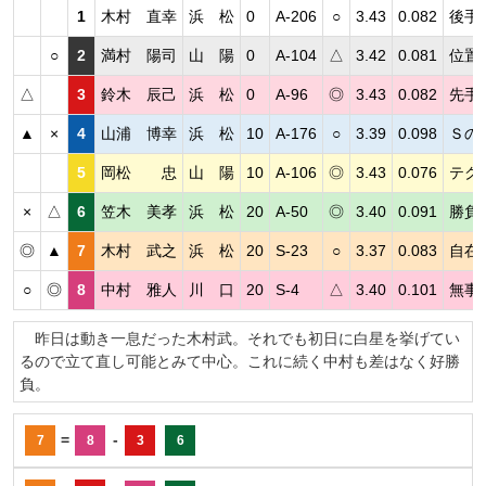
1
木村 直幸
浜 松
0
A-206
○
3.43
0.082
後手
○
2
満村 陽司
山 陽
0
A-104
△
3.42
0.081
位置
△
3
鈴木 辰己
浜 松
0
A-96
◎
3.43
0.082
先手
▲
×
4
山浦 博幸
浜 松
10
A-176
○
3.39
0.098
Ｓの
5
岡松 忠
山 陽
10
A-106
◎
3.43
0.076
テク
×
△
6
笠木 美孝
浜 松
20
A-50
◎
3.40
0.091
勝負
◎
▲
7
木村 武之
浜 松
20
S-23
○
3.37
0.083
自在
○
◎
8
中村 雅人
川 口
20
S-4
△
3.40
0.101
無事
昨日は動き一息だった木村武。それでも初日に白星を挙げてい
るので立て直し可能とみて中心。これに続く中村も差はなく好勝
負。
=
-
7
8
3
6