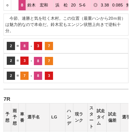
○
8
鈴木 宏和
浜 松
20
S-6
◎
3.38
0.085
無
今節、連勝と気を吐く木村。この位置（最重ハンから20ｍ前）
は魅力的なので本命だ。鈴木宏もエンジン状態上向きで逆転十
分。
=
-
2
8
3
7
=
-
2
3
8
7
=
-
2
7
8
3
7R
ス
雨
ハ
試走
予
車
現ラ
タ
試走
予
選手名
LG
ン
タイ
選手
想
番
ンク
ー
偏差
想
デ
ム
ト