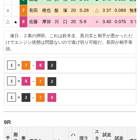
○
7
長田 稚也
飯 塚
20
S-28
△
3.37
0.089
無事
△
▲
8
佐藤 摩弥
川 口
20
S-9
○
3.40
0.075
Ｓで
連日、２着の押田。これは鈴木圭、黒川京と相手が悪かっただ
けでエンジン状態は問題ないので逃げ切り可能だ。長田が相手筆
頭。
=
-
1
7
8
2
=
-
1
8
7
2
=
-
1
2
7
8
9R
ス
雨
ハ
試走
予
車
現ラ
タ
試走