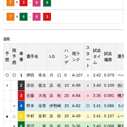
=
-
7
3
8
6
=
-
7
6
8
3
8R
ス
雨
ハ
試走
予
車
現ラ
タ
試走
予
選手名
LG
ン
タイ
選手
想
番
ンク
ー
偏差
想
デ
ム
ト
◎
◎
1
押田 幸夫
川 口
0
A-107
○
3.42
0.079
ペー
×
2
深谷 俊太
浜 松
10
A-99
○
3.40
0.109
抜け
3
佐藤 大地
浜 松
20
A-84
○
3.35
0.091
機力
○
4
野本 佳章
伊勢崎
20
A-82
◎
3.41
0.086
Ｓの
▲
△
5
中村 友和
浜 松
20
A-49
△
3.41
0.107
レー
×
6
渡辺 篤
浜 松
20
S-36
▲
3.40
0.088
勝負