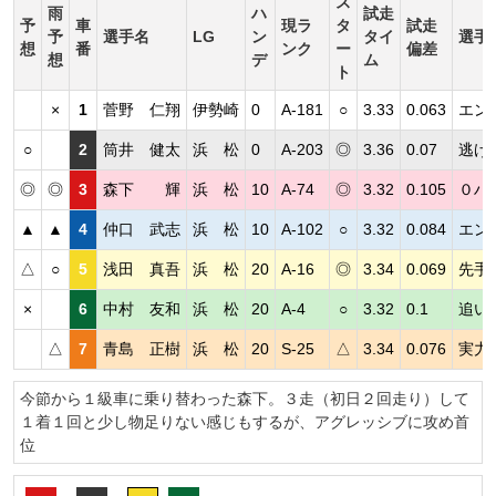
ス
雨
ハ
試走
予
車
現ラ
タ
試走
予
選手名
LG
ン
タイ
選手
想
番
ンク
ー
偏差
想
デ
ム
ト
×
1
菅野 仁翔
伊勢崎
0
A-181
○
3.33
0.063
エン
○
2
筒井 健太
浜 松
0
A-203
◎
3.36
0.07
逃げ
◎
◎
3
森下 輝
浜 松
10
A-74
◎
3.32
0.105
０ハ
▲
▲
4
仲口 武志
浜 松
10
A-102
○
3.32
0.084
エン
△
○
5
浅田 真吾
浜 松
20
A-16
◎
3.34
0.069
先手
×
6
中村 友和
浜 松
20
A-4
○
3.32
0.1
追い
△
7
青島 正樹
浜 松
20
S-25
△
3.34
0.076
実力
今節から１級車に乗り替わった森下。３走（初日２回走り）して
１着１回と少し物足りない感じもするが、アグレッシブに攻め首
位