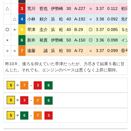
△
3
荒川 哲也
伊勢崎
30
A-227
○
3.37
0.112
初日
△
4
小林 頼介
浜 松
40
A-192
○
3.38
0.092
先行
◎
×
5
早津 圭介
浜 松
40
B-29
◎
3.37
0.085
Ｓか
×
6
新井 裕貴
伊勢崎
50
A-150
◎
3.36
0.098
イン
○
○
7
遠藤 誠
浜 松
50
A-72
○
3.37
0.099
⑥号
昨10Ｒ、後ろを抑えていた早津だったが、力尽きて結果５着に甘
んじた。それでも、エンジンのベースは悪くなく上昇に期待。
=
-
5
7
3
6
=
-
5
3
7
6
=
-
5
6
7
3