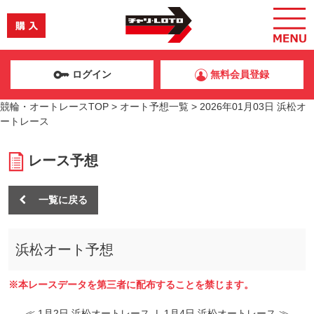
ログイン
無料会員登録
競輪・オートレースTOP
>
オート予想一覧
>
2026年01月03日 浜松オ
ートレース
レース予想
一覧に戻る
浜松オート予想
※本レースデータを第三者に配布することを禁じます。
≪ 1月2日 浜松オートレース
|
1月4日 浜松オートレース ≫