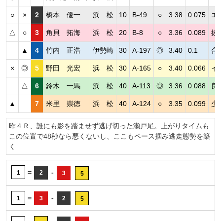
○
×
2
橋本 優一
浜 松
10
B-49
○
3.38
0.075
エ
△
○
3
角貝 拓海
浜 松
20
B-8
○
3.36
0.089
抜
▲
4
竹内 正浩
伊勢崎
30
A-197
◎
3.40
0.1
合
×
◎
5
野田 光宏
浜 松
30
A-165
○
3.40
0.066
イ
△
6
鈴木 一馬
浜 松
40
A-113
◎
3.36
0.088
良
▲
7
米里 崇徳
浜 松
40
A-124
○
3.35
0.099
少
昨４Ｒ、誰にも影を踏ませず逃げ切った瀬戸尾。上がりタイムも
この位置で48秒なら悪くないし、ここもペース掴み逃走態勢を築
く
=
-
1
2
3
5
=
-
1
3
2
5