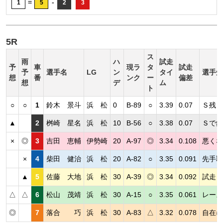
=
-
1
5
2
3
5R
ス
雨
ハ
試走
予
車
現ラ
タ
試走
予
選手名
LG
ン
タイ
選手短
想
番
ンク
ー
偏差
想
デ
ム
ト
○
○
1
鈴木 景斗
浜 松
0
B-89
○
3.39
0.07
Ｓ残し
▲
2
桝崎 星名
浜 松
10
B-56
○
3.38
0.07
Ｓで鈴
×
◎
3
吉田 恵輔
伊勢崎
20
A-97
◎
3.34
0.108
悪くな
×
4
柴田 健治
浜 松
20
A-82
○
3.35
0.091
先手取
▲
5
佐藤 大地
浜 松
30
A-39
◎
3.34
0.092
試走タ
△
△
6
松山 茂靖
浜 松
30
A-15
○
3.35
0.061
レース
◎
7
落合 巧
浜 松
30
A-83
△
3.32
0.078
自在に