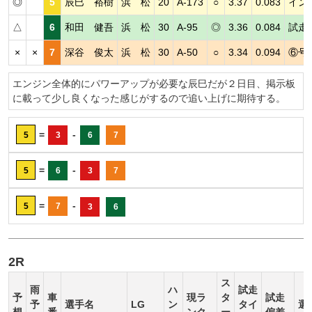
◎
5
辰巳 裕樹
浜 松
20
A-173
○
3.37
0.083
イン
△
6
和田 健吾
浜 松
30
A-95
◎
3.36
0.084
試走
×
×
7
深谷 俊太
浜 松
30
A-50
○
3.34
0.094
⑥号
エンジン全体的にパワーアップが必要な辰巳だが２日目、掲示板
に載って少し良くなった感じがするので追い上げに期待する。
=
-
5
3
6
7
=
-
5
6
3
7
=
-
5
7
3
6
2R
ス
雨
ハ
試走
予
車
現ラ
タ
試走
予
選手名
LG
ン
タイ
選
想
番
ンク
ー
偏差