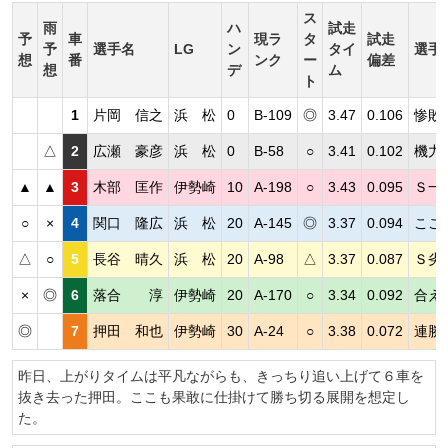
ス
雨
ハ
試走
予
車
現ラ
タ
試走
予
選手名
LG
ン
タイ
選手
想
番
ンク
ー
偏差
想
デ
ム
ト
1
片岡 信之
浜 松
0
B-109
◎
3.47
0.106
惨敗
△
2
広瀬 豪彦
浜 松
0
B-58
○
3.41
0.102
機力
▲
▲
3
木部 匡作
伊勢崎
10
A-198
○
3.43
0.095
Ｓ一
○
×
4
関口 隆広
浜 松
20
A-145
◎
3.37
0.094
ここ
△
○
5
長谷 晴久
浜 松
20
A-98
△
3.37
0.087
Ｓ劣
×
◎
6
落合 淳
伊勢崎
20
A-170
○
3.34
0.092
合え
◎
7
押田 和也
伊勢崎
30
A-24
○
3.38
0.072
連勝
昨日、上がりタイムは平凡ながらも、きっちり追い上げて６車を
抜き去った押田。ここも果敢に仕掛けて勝ち切る展開を想定し
た。