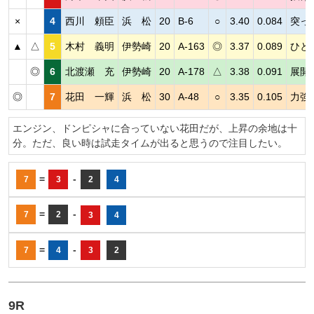
×
4
西川 頼臣
浜 松
20
B-6
○
3.40
0.084
突っ
▲
△
5
木村 義明
伊勢崎
20
A-163
◎
3.37
0.089
ひと
◎
6
北渡瀬 充
伊勢崎
20
A-178
△
3.38
0.091
展開
◎
7
花田 一輝
浜 松
30
A-48
○
3.35
0.105
力強
エンジン、ドンピシャに合っていない花田だが、上昇の余地は十
分。ただ、良い時は試走タイムが出ると思うので注目したい。
=
-
7
3
2
4
=
-
7
2
3
4
=
-
7
4
3
2
9R