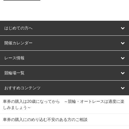
はじめての方へ
はじめての方へ
開催カレンダー
競輪
レース情報
オートレース
レース予想
競輪場一覧
競輪くじ
レース結果
北日本
函館競輪場
青森競輪場
いわき平競輪場
おすすめコンテンツ
車券の購入は20歳になってから ～競輪・オートレースは適度に楽
Dokanto!
キャリーオーバー一覧
関
競輪選手情報
弥彦競輪場
前橋競輪場
取手競輪場
宇都宮競輪場
しみましょう～
東
大宮競輪場
西武園競輪場
京王閣競輪場
立川競輪場
チャリロトプラザ
Perfecta Navi
車券の購入にのめり込む不安のある方のご相談
南
松戸競輪場
千葉競輪場
川崎競輪場
平塚競輪場