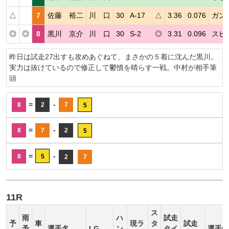
△
7
佐藤 裕二
川 口
30
A-17
△
3.36
0.076
ガン
◎
◎
8
黒川 京介
川 口
30
S-2
◎
3.31
0.096
スピ
昨日は試走27出すも攻めあぐねて、まさかの５着に沈んだ黒川。
実力は抜けているので修正して鬱憤を晴らす一戦。中村が相手筆
頭
=
-
8
2
7
5
=
-
8
7
2
5
=
-
8
5
2
7
11R
ス
雨
ハ
試走
予
車
現ラ
タ
試走
予
選手名
LG
ン
タイ
選手短