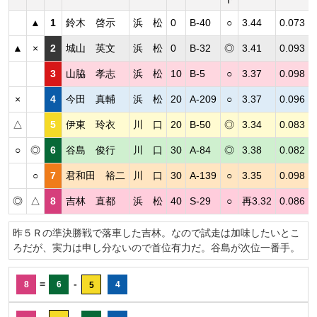
▲
1
鈴木 啓示
浜 松
0
B-40
○
3.44
0.073
▲
×
2
城山 英文
浜 松
0
B-32
◎
3.41
0.093
3
山脇 孝志
浜 松
10
B-5
○
3.37
0.098
×
4
今田 真輔
浜 松
20
A-209
○
3.37
0.096
△
5
伊東 玲衣
川 口
20
B-50
◎
3.34
0.083
○
◎
6
谷島 俊行
川 口
30
A-84
◎
3.38
0.082
○
7
君和田 裕二
川 口
30
A-139
○
3.35
0.098
◎
△
8
吉林 直都
浜 松
40
S-29
○
再3.32
0.086
昨５Ｒの準決勝戦で落車した吉林。なので試走は加味したいとこ
ろだが、実力は申し分ないので首位有力だ。谷島が次位一番手。
=
-
8
6
4
5