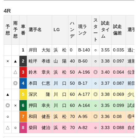
4R
ス
雨
ハ
試走
予
車
現ラ
タ
試走
予
選手名
LG
ン
タイ
選手
想
番
ンク
ー
偏差
想
デ
ム
ト
1
岸田 大知
浜 松
0
B-140
○
3.55
0.035
逃げ
×
▲
2
畦坪 孝雄
山 陽
40
B-60
○
3.38
0.097
連勝
△
3
鈴木 章夫
浜 松
50
A-196
◎
3.40
0.064
位置
◎
4
本田 仁恵
川 口
50
B-17
○
3.37
0.087
前団
▲
5
深沢 隆
川 口
60
A-177
◎
3.38
0.069
少し
◎
×
6
押田 幸夫
川 口
60
A-164
○
3.35
0.099
試走
○
7
和田 健吾
浜 松
70
A-95
◎
3.36
0.08
⑥号
△
○
8
柴田 健治
浜 松
70
A-82
○
3.33
0.088
自在