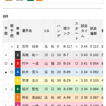
6R
ス
雨
ハ
試走
予
車
現ラ
タ
試走
予
選手名
LG
ン
タイ
選
想
番
ンク
ー
偏差
想
デ
ム
ト
○
1
宮司 佳奈
浜 松
0
B-117
○
3.44
0.113
近
×
2
高橋 祐一
川 口
10
B-7
○
3.43
0.102
序
◎
▲
3
竹中 一成
山 陽
20
B-24
◎
3.41
0.054
連
▲
◎
4
鈴木 景斗
浜 松
20
B-89
○
3.34
0.082
ス
5
早津 圭介
浜 松
30
B-29
○
3.33
0.103
今
○
△
6
稲川 聖也
川 口
30
A-199
◎
3.34
0.084
前
7
岡谷 美由紀
浜 松
40
A-99
◎
3.38
0.087
追