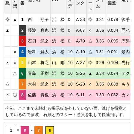
想
番
ンク
ー
偏差
想
デ
ム
ト
◎
▲
1
西 翔子
浜 松
0
A-33
◎
3.31
0.078
後手を
▲
2
藤波 直也
浜 松
0
A-87
○
3.36
0.084
同ハン
3
石貝 武之
浜 松
0
A-70
△
3.36
0.095
序盤の
×
4
岩科 鮮太
浜 松
10
A-10
△
3.31
0.091
最内を
×
○
5
山本 将之
山 陽
10
A-37
◎
3.29
0.104
先行で
△
6
青島 正樹
浜 松
10
S-25
▲
3.34
0.074
テクニ
△
7
木村 武之
浜 松
10
S-20
○
3.35
0.088
もうチ
○
◎
8
佐藤 貴也
浜 松
10
S-11
○
3.30
0.082
カマシ
今節、ここまで未勝利も掲示板を外していない西。逃げを得意と
しているので藤波、石貝とのスタート勝負を制して快速飛ばす。
=
-
1
8
7
5