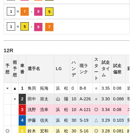
=
-
1
7
8
5
=
-
1
5
8
7
12R
ス
雨
ハ
試走
予
車
現ラ
タ
試走
予
選手名
LG
ン
タイ
選
想
番
ンク
ー
偏差
想
デ
ム
ト
×
▲
1
角貝 拓海
浜 松
0
B-8
○
3.35
0.08
逃
×
2
田中 崇太
山 陽
10
A-226
○
3.30
0.088
準
3
浅野 浩幸
浜 松
10
A-121
◎
3.34
0.08
ス
4
伊藤 信夫
浜 松
30
S-19
△
3.29
0.103
突
◎
5
鈴木 宏和
浜 松
30
S-16
◎
3.28
0.081
好