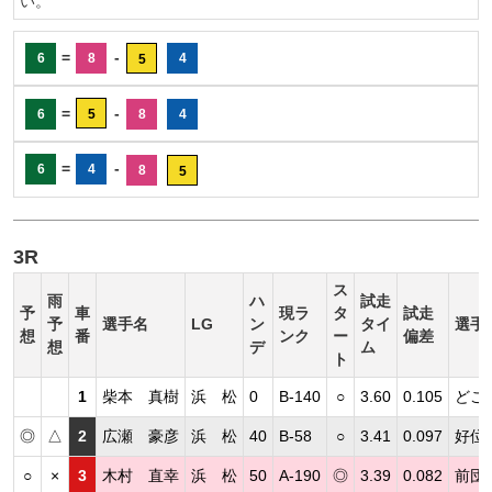
い。
=
-
6
8
4
5
=
-
6
5
8
4
=
-
6
4
8
5
3R
ス
雨
ハ
試走
予
車
現ラ
タ
試走
予
選手名
LG
ン
タイ
選手
想
番
ンク
ー
偏差
想
デ
ム
ト
1
柴本 真樹
浜 松
0
B-140
○
3.60
0.105
どこ
◎
△
2
広瀬 豪彦
浜 松
40
B-58
○
3.41
0.097
好位
○
×
3
木村 直幸
浜 松
50
A-190
◎
3.39
0.082
前団