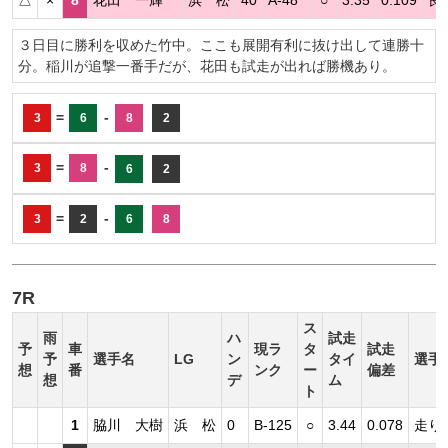
△
×
8
花田 一輝
浜 松
40
A-48
○
3.35
0.109
良
３日目に勝利を収めた竹中。ここも展開有利に抜け出して連勝十
分。稲川が追撃一番手だが、花田も試走が出れば勝機あり。
=
-
3
6
8
2
=
-
3
8
6
2
=
-
3
2
6
8
7R
ス
雨
ハ
試走
予
車
現ラ
タ
試走
予
選手名
LG
ン
タイ
選手
想
番
ンク
ー
偏差
想
デ
ム
ト
1
脇川 大樹
浜 松
0
B-125
○
3.44
0.078
走り