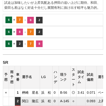
試走は加味したいが上昇気配ある押田の追い上げに期待。和田、
柴田も差はなく好走十分だし展開有利に抜け出す畦坪も魅力的。
=
-
6
7
8
2
=
-
6
8
7
2
=
-
6
2
7
8
5R
ス
雨
ハ
試走
予
車
現ラ
タ
試走
予
選手名
LG
ン
タイ
選手
想
番
ンク
ー
偏差
想
デ
ム
ト
×
1
桝崎 星名
浜 松
0
B-56
◎
3.41
0.071
ペー
2
関口 隆広
浜 松
0
A-145
○
0.093
上昇