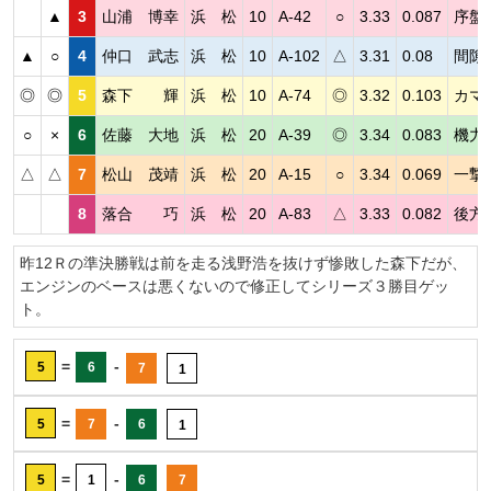
▲
3
山浦 博幸
浜 松
10
A-42
○
3.33
0.087
序盤
▲
○
4
仲口 武志
浜 松
10
A-102
△
3.31
0.08
間隙
◎
◎
5
森下 輝
浜 松
10
A-74
◎
3.32
0.103
カマ
○
×
6
佐藤 大地
浜 松
20
A-39
◎
3.34
0.083
機力
△
△
7
松山 茂靖
浜 松
20
A-15
○
3.34
0.069
一撃
8
落合 巧
浜 松
20
A-83
△
3.33
0.082
後方
昨12Ｒの準決勝戦は前を走る浅野浩を抜けず惨敗した森下だが、
エンジンのベースは悪くないので修正してシリーズ３勝目ゲッ
ト。
=
-
5
6
7
1
=
-
5
7
6
1
=
-
5
1
6
7