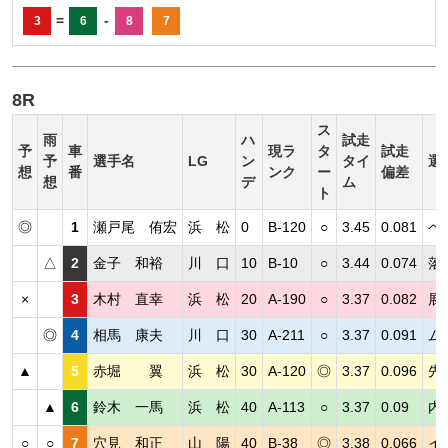
=
-
3
6
8
7
8R
ス
雨
ハ
試走
予
車
現ラ
タ
試走
予
選手名
LG
ン
タイ
選
想
番
ンク
ー
偏差
想
デ
ム
ト
◎
1
瀬戸尾 侑宏
浜 松
0
B-120
○
3.45
0.081
ペ
△
2
金子 和裕
川 口
10
B-10
○
3.44
0.074
落
×
3
木村 直幸
浜 松
20
A-190
○
3.37
0.082
展
◎
4
相馬 康夫
川 口
30
A-211
○
3.37
0.091
ム
▲
5
赤堀 翼
浜 松
30
A-120
◎
3.37
0.096
先
▲
6
鈴木 一馬
浜 松
40
A-113
○
3.37
0.09
内
○
○
7
穴見 和正
山 陽
40
B-38
◎
3.38
0.066
イ