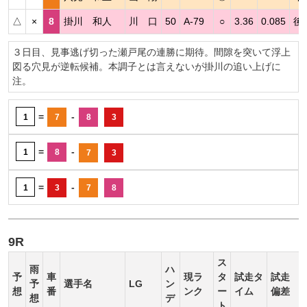
△
×
8
掛川 和人
川 口
50
A-79
○
3.36
0.085
後
３日目、見事逃げ切った瀬戸尾の連勝に期待。間隙を突いて浮上
図る穴見が逆転候補。本調子とは言えないが掛川の追い上げに
注。
=
-
1
7
8
3
=
-
1
8
7
3
=
-
1
3
7
8
9R
ス
雨
ハ
予
車
現ラ
タ
試走タ
試走
予
選手名
LG
ン
想
番
ンク
ー
イム
偏差
想
デ
ト