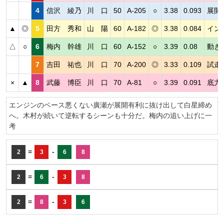
4
信沢 綾乃
川 口
50
A-205
○
3.38
0.093
展開
▲
◎
5
田方 秀和
山 陽
60
A-182
◎
3.38
0.084
イン
△
○
6
梅内 幹雄
川 口
60
A-152
○
3.39
0.08
動き
7
吉田 祐也
川 口
70
A-200
◎
3.33
0.109
試走
×
▲
8
武藤 博臣
川 口
70
A-81
○
3.39
0.091
底力
エンジンのベース悪くない廣瀬が展開有利に抜け出して白星締め
へ。木村が続いて逆転するシーンも十分だ。梅内の追い上げに一
考
=
-
2
3
6
8
=
-
2
6
3
8
=
-
2
8
3
6