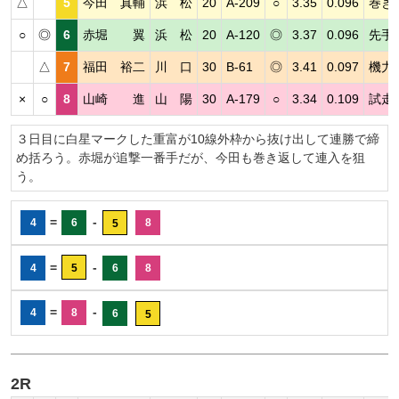
△
5
今田 真輔
浜 松
20
A-209
○
3.35
0.096
巻き
○
◎
6
赤堀 翼
浜 松
20
A-120
◎
3.37
0.096
先手
△
7
福田 裕二
川 口
30
B-61
◎
3.41
0.097
機力
×
○
8
山崎 進
山 陽
30
A-179
○
3.34
0.109
試走
３日目に白星マークした重富が10線外枠から抜け出して連勝で締
め括ろう。赤堀が追撃一番手だが、今田も巻き返して連入を狙
う。
=
-
4
6
8
5
=
-
4
5
6
8
=
-
4
8
6
5
2R