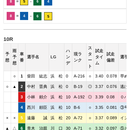
=
-
8
5
6
4
=
-
8
4
6
5
10R
ス
雨
ハ
試走
予
車
現ラ
タ
試走
予
選手名
LG
ン
タイ
選手
想
番
ンク
ー
偏差
想
デ
ム
ト
○
1
柴田 紘志
浜 松
0
A-216
○
3.40
0.078
早め
○
▲
2
中村 晋典
浜 松
0
B-19
◎
3.37
0.076
逃げ
3
小林 頼介
浜 松
10
A-192
◎
3.39
0.08
０ハ
4
西川 頼臣
浜 松
10
B-6
○
3.35
0.081
③号
×
×
5
遠藤 誠
浜 松
20
A-72
○
3.37
0.089
イン
▲
△
6
青木 治親
川 口
30
A-71
○
3.32
0.097
⑤と