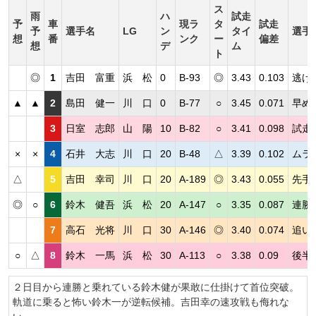
ス
雨
ハ
試走
予
車
現ラ
タ
試走
予
選手名
LG
ン
タイ
選手
想
番
ンク
ー
偏差
想
デ
ム
ト
◎
1
吉田 富重
浜 松
0
B-93
◎
3.43
0.103
逃げ
▲
▲
2
島田 健一
川 口
0
B-77
○
3.45
0.071
早め
3
日室 志郎
山 陽
10
B-82
○
3.41
0.098
試走
×
×
4
石井 大志
川 口
20
B-48
△
3.39
0.102
ムラ
△
5
吉田 幸司
川 口
20
A-189
◎
3.43
0.055
先手
◎
○
6
鈴木 健吾
浜 松
20
A-147
○
3.35
0.087
連勝
7
高石 光将
川 口
30
A-146
◎
3.40
0.074
追い
○
△
8
鈴木 一馬
浜 松
30
A-113
○
3.38
0.09
後半
２日目から連勝と乗れている鈴木健が果敢に仕掛けて首位突破。
軌道に乗ると怖い鈴木一が逆転候補。吉田幸の速攻戦も侮れな