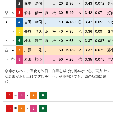
2
塚本 浩司
川 口
20
B-95
○
3.43
0.072
タイ
◎
×
3
橋本 優一
浜 松
30
B-49
○
3.42
0.07
好位
▲
4
吉田 幸司
川 口
40
A-189
◎
3.42
0.055
Ｓ攻
○
5
長谷 晴久
浜 松
40
A-98
△
3.36
0.09
Ｓ甘
×
△
6
鈴木 静二
浜 松
40
A-63
○
3.37
0.087
展開
△
▲
7
川原 剛
川 口
50
A-132
○
3.37
0.079
落車
○
◎
8
岩田 裕臣
川 口
50
A-25
◎
3.35
0.078
すん
今節からハンデ重化も昨日、白星を挙げた橋本が中心。実力上位
な岩田が追い上げて逆転を狙う。落車明けでも川原の反撃に警
戒。
=
-
3
8
7
6
=
-
3
7
8
6