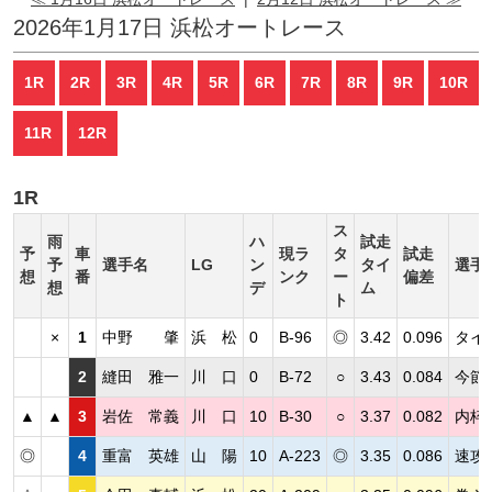
2026年1月17日 浜松オートレース
1R
2R
3R
4R
5R
6R
7R
8R
9R
10R
11R
12R
1R
ス
雨
ハ
試走
予
車
現ラ
タ
試走
予
選手名
LG
ン
タイ
選手
想
番
ンク
ー
偏差
想
デ
ム
ト
×
1
中野 肇
浜 松
0
B-96
◎
3.42
0.096
タイ
2
縫田 雅一
川 口
0
B-72
○
3.43
0.084
今節
▲
▲
3
岩佐 常義
川 口
10
B-30
○
3.37
0.082
内枠
◎
4
重富 英雄
山 陽
10
A-223
◎
3.35
0.086
速攻