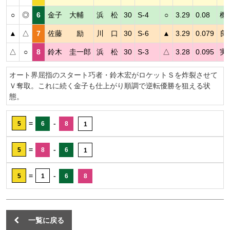
○
◎
6
金子 大輔
浜 松
30
S-4
○
3.29
0.08
機
▲
△
7
佐藤 励
川 口
30
S-6
▲
3.29
0.079
良
△
○
8
鈴木 圭一郎
浜 松
30
S-3
△
3.28
0.095
実
オート界屈指のスタート巧者・鈴木宏がロケットＳを炸裂させて
Ｖ奪取。これに続く金子も仕上がり順調で逆転優勝を狙える状
態。
=
-
5
6
8
1
=
-
5
8
6
1
=
-
5
1
6
8
一覧に戻る