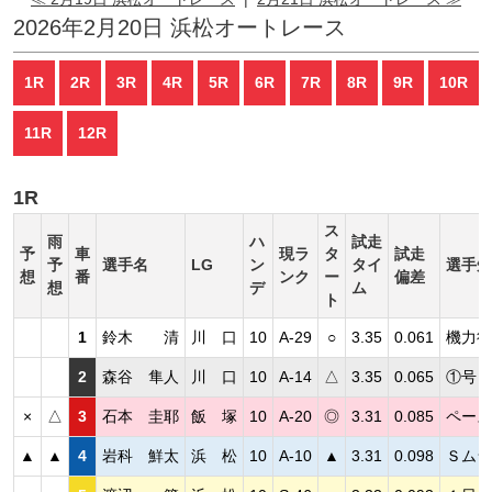
2026年2月20日 浜松オートレース
1R
2R
3R
4R
5R
6R
7R
8R
9R
10R
11R
12R
1R
ス
雨
ハ
試走
予
車
現ラ
タ
試走
予
選手名
LG
ン
タイ
選手短
想
番
ンク
ー
偏差
想
デ
ム
ト
1
鈴木 清
川 口
10
A-29
○
3.35
0.061
機力欲
2
森谷 隼人
川 口
10
A-14
△
3.35
0.065
①号と
×
△
3
石本 圭耶
飯 塚
10
A-20
◎
3.31
0.085
ペース
▲
▲
4
岩科 鮮太
浜 松
10
A-10
▲
3.31
0.098
Ｓムラ