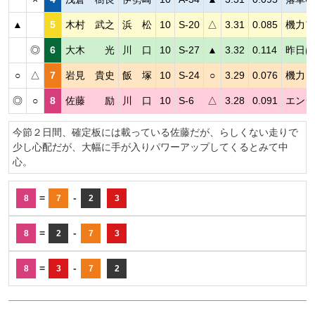
▲
5
木村 武之
浜 松
10
S-20
△
3.31
0.085
機力ア
◎
6
大木 光
川 口
10
S-27
▲
3.32
0.114
昨日は
○
△
7
岩見 貴史
飯 塚
10
S-24
○
3.29
0.076
機力良
◎
○
8
佐藤 励
川 口
10
S-6
△
3.28
0.091
エンジ
今節２日間、確定板には載っている佐藤だが、らしくない走りで
少し心配だが、大幅に手が入りパワーアップしてくるとみて中
心。
=
-
8
7
2
3
=
-
8
2
7
3
=
-
8
3
7
2