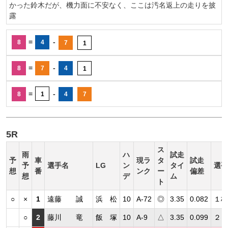
かった鈴木だが、機力面に不安なく、ここは汚名返上の走りを披
露
=
-
8
4
7
1
=
-
8
7
4
1
=
-
8
1
4
7
5R
ス
雨
ハ
試走
予
車
現ラ
タ
試走
予
選手名
LG
ン
タイ
選手
想
番
ンク
ー
偏差
想
デ
ム
ト
○
×
1
遠藤 誠
浜 松
10
A-72
◎
3.35
0.082
１枠
○
2
藤川 竜
飯 塚
10
A-9
△
3.35
0.099
２日