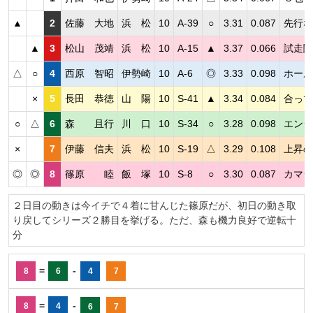
▲
2
佐藤 大地
浜 松
10
A-39
○
3.31
0.087
先行な
▲
3
松山 茂靖
浜 松
10
A-15
▲
3.37
0.066
試走関
△
○
4
西原 智昭
伊勢崎
10
A-6
◎
3.33
0.098
ホール
×
5
長田 恭徳
山 陽
10
S-41
▲
3.34
0.084
合って
○
△
6
森 且行
川 口
10
S-34
○
3.28
0.098
エンジ
×
7
伊藤 信夫
浜 松
10
S-19
△
3.29
0.108
上昇の
◎
◎
8
篠原 睦
飯 塚
10
S-8
○
3.30
0.087
カマシ
２日目の動きは今イチで４着に甘んじた篠原だが、初日の動き取
り戻してシリーズ２勝目を挙げる。ただ、森も機力良好で逆転十
分
=
-
8
6
4
7
=
-
8
4
6
7