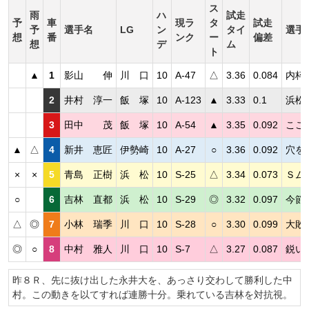
ス
雨
ハ
試走
予
車
現ラ
タ
試走
予
選手名
LG
ン
タイ
選手
想
番
ンク
ー
偏差
想
デ
ム
ト
▲
1
影山 伸
川 口
10
A-47
△
3.36
0.084
内枠
2
井村 淳一
飯 塚
10
A-123
▲
3.33
0.1
浜松
3
田中 茂
飯 塚
10
A-54
▲
3.35
0.092
ここ
▲
△
4
新井 恵匠
伊勢崎
10
A-27
○
3.36
0.092
穴を
×
×
5
青島 正樹
浜 松
10
S-25
△
3.34
0.073
Ｓム
○
6
吉林 直都
浜 松
10
S-29
◎
3.32
0.097
今節
△
◎
7
小林 瑞季
川 口
10
S-28
○
3.30
0.099
大敗
◎
○
8
中村 雅人
川 口
10
S-7
△
3.27
0.087
鋭い
昨８Ｒ、先に抜け出した永井大を、あっさり交わして勝利した中
村。この動きを以てすれば連勝十分。乗れている吉林を対抗視。