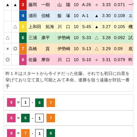
▲
▲
3
藤岡 一樹
山 陽
10
A-26
○
3.33
0.071
一撃
4
浦田 信輔
飯 塚
10
A-1
▲
3.30
0.108
エン
△
5
上和田 拓海
川 口
10
S-45
▲
3.27
0.105
機力
△
6
三浦 康平
伊勢崎
10
S-33
△
3.28
0.092
試走
×
◎
7
高橋 貢
伊勢崎
10
S-13
△
3.29
0.09
底力
◎
8
佐藤 摩弥
川 口
10
S-10
○
3.31
0.079
昨日
昨１Ｒはスタートから今イチだった佐藤。それでも初日に白星を
挙げており立て直し可能とみて本命。連勝を狙う遠藤が対抗一番
手
=
-
8
1
6
7
=
-
8
6
7
1
=
-
8
7
6
1