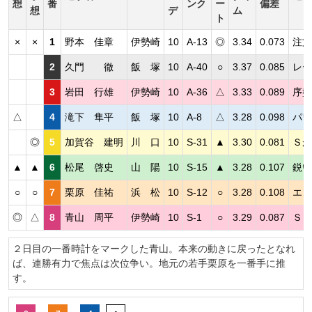
想
番
ンク
ー
偏差
想
デ
ム
ト
×
×
1
野本 佳章
伊勢崎
10
A-13
◎
3.34
0.073
注文
2
久門 徹
飯 塚
10
A-40
○
3.37
0.085
レー
3
岩田 行雄
伊勢崎
10
A-36
△
3.33
0.089
序盤
△
4
滝下 隼平
飯 塚
10
A-8
△
3.28
0.098
パワ
◎
5
加賀谷 建明
川 口
10
S-31
▲
3.30
0.081
Ｓが
▲
▲
6
松尾 啓史
山 陽
10
S-15
▲
3.28
0.107
鋭い
○
○
7
栗原 佳祐
浜 松
10
S-12
○
3.28
0.108
エン
◎
△
8
青山 周平
伊勢崎
10
S-1
○
3.29
0.087
Ｓ１
２日目の一番時計をマークした青山。本来の動きに戻ったとなれ
ば、連勝有力で焦点は次位争い。地元の若手栗原を一番手に推
す。