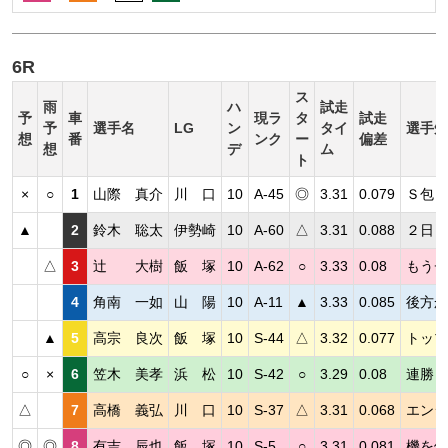
6R
ス
雨
ハ
試走
予
車
現ラ
タ
試走
予
選手名
LG
ン
タイ
選手短
想
番
ンク
ー
偏差
想
デ
ム
ト
×
○
1
山際 真介
川 口
10
A-45
◎
3.31
0.079
Ｓ包ま
▲
2
鈴木 聡太
伊勢崎
10
A-60
△
3.31
0.088
２日目
△
3
辻 大樹
飯 塚
10
A-62
○
3.33
0.08
もうチ
4
角南 一如
山 陽
10
A-11
▲
3.33
0.085
後方か
▲
5
高宗 良次
飯 塚
10
S-44
△
3.32
0.077
トップ
○
×
6
笠木 美孝
浜 松
10
S-42
○
3.29
0.08
連勝と
△
7
高橋 義弘
川 口
10
S-37
△
3.31
0.068
エンジ
◎
◎
8
有吉 辰也
飯 塚
10
S-5
○
3.31
0.081
機を修