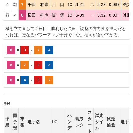
△
◎
7
平田 雅崇
川 口
10
S-21
△
3.29
0.089
機力
◎
×
8
長田 稚也
飯 塚
10
S-39
○
3.32
0.09
連勝
機を立て直して２日目、勝利した長田。調整の方向性を掴んだと
なれば、更なるパワーアップ十分で中心。福岡が食い下がる。
=
-
8
3
7
4
=
-
8
7
3
4
=
-
8
4
3
7
9R
ス
雨
ハ
試走
予
車
現ラ
タ
試走
予
選手名
LG
ン
タイ
選手短
想
番
ンク
ー
偏差
想
デ
ム
ト