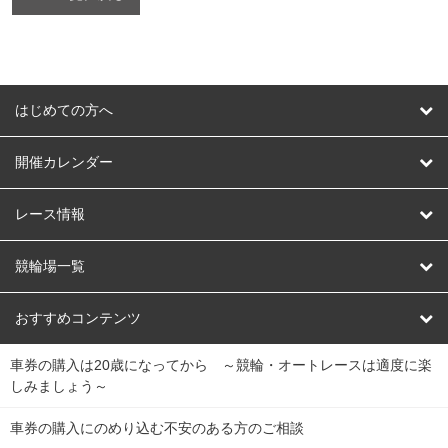
はじめての方へ
はじめての方へ
開催カレンダー
競輪
レース情報
オートレース
レース予想
競輪場一覧
競輪くじ
レース結果
北日本
函館競輪場
青森競輪場
いわき平競輪場
おすすめコンテンツ
車券の購入は20歳になってから ～競輪・オートレースは適度に楽
Dokanto!
キャリーオーバー一覧
関
競輪選手情報
弥彦競輪場
前橋競輪場
取手競輪場
宇都宮競輪場
しみましょう～
東
大宮競輪場
西武園競輪場
京王閣競輪場
立川競輪場
チャリロトプラザ
Perfecta Navi
車券の購入にのめり込む不安のある方のご相談