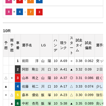
8
3
7
4
=
-
8
4
7
3
10R
ス
雨
ハ
試走
予
車
現ラ
タ
試走
予
選手名
LG
ン
タイ
選手短
想
番
ンク
ー
偏差
想
デ
ム
ト
1
前田 淳
山 陽
10
A-69
○
3.38
0.062
突っ張
2
阿部 剛士
川 口
10
A-41
▲
3.32
0.09
２日目
△
×
3
山本 将之
山 陽
10
A-37
◎
3.31
0.086
鋭く飛
▲
4
佐藤 裕二
川 口
10
A-17
△
3.33
0.074
少し良
×
△
5
森本 優佑
飯 塚
10
A-23
△
3.30
0.099
強引な
▲
6
中村 杏亮
飯 塚
10
S-38
▲
3.35
0.089
良い時