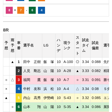
=
-
8
7
6
4
8R
ス
雨
ハ
試走
予
車
現ラ
タ
試走
予
選手名
LG
ン
タイ
選手
想
番
ンク
ー
偏差
想
デ
ム
ト
▲
1
田中 正樹
飯 塚
10
A-100
◎
3.34
0.088
先行
2
人見 剛志
山 陽
10
A-28
▲
3.33
0.082
精彩
○
△
3
福岡 鷹
飯 塚
10
A-7
○
3.31
0.091
勝ち
×
4
中村 友和
浜 松
10
A-4
△
3.34
0.08
Ｓ劣
▲
5
内山 高秀
伊勢崎
10
S-43
○
3.32
0.085
エン
○
6
山本 翔
山 陽
10
S-35
▲
3.34
0.086
展開