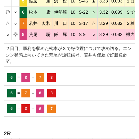
5
渡辺 篤
浜 松
10
S-46
▲
3.33
0.093
１日早
◎
×
6
松本 康
伊勢崎
10
S-22
○
3.32
0.099
Ｓで好
△
○
7
若井 友和
川 口
10
S-17
△
3.29
0.082
２着２
○
◎
8
荒尾 聡
飯 塚
10
S-9
○
3.29
0.082
機力上
２日目、勝利を収めた松本がＳで好位置につけて攻め切る。エン
ジン状態上向いてきた荒尾が逆転候補。若井も僅差で好勝負必
至。
=
-
6
8
7
3
=
-
6
7
8
3
=
-
6
3
8
7
2R