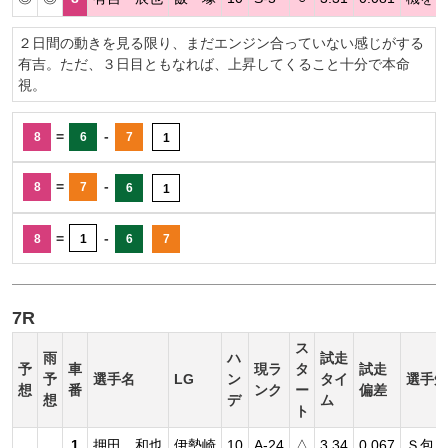
２日間の動きを見る限り、まだエンジン合っていない感じがする
有吉。ただ、３日目ともなれば、上昇してくること十分で本命
視。
=
-
8
6
7
1
=
-
8
7
6
1
=
-
8
1
6
7
7R
ス
雨
ハ
試走
予
車
現ラ
タ
試走
予
選手名
LG
ン
タイ
選手短
想
番
ンク
ー
偏差
想
デ
ム
ト
1
押田 和也
伊勢崎
10
A-24
△
3.34
0.067
Ｓ包ま