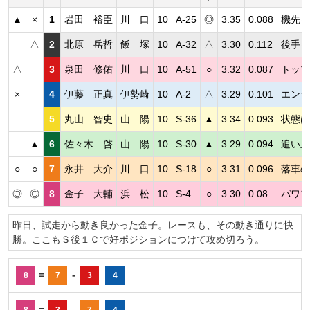
▲
×
1
岩田 裕臣
川 口
10
A-25
◎
3.35
0.088
機先を
△
2
北原 岳哲
飯 塚
10
A-32
△
3.30
0.112
後手を
△
3
泉田 修佑
川 口
10
A-51
○
3.32
0.087
トップ
×
4
伊藤 正真
伊勢崎
10
A-2
△
3.29
0.101
エンジ
5
丸山 智史
山 陽
10
S-36
▲
3.34
0.093
状態は
▲
6
佐々木 啓
山 陽
10
S-30
▲
3.29
0.094
追い上
○
○
7
永井 大介
川 口
10
S-18
○
3.31
0.096
落車の
◎
◎
8
金子 大輔
浜 松
10
S-4
○
3.30
0.08
パワフ
昨日、試走から動き良かった金子。レースも、その動き通りに快
勝。ここもＳ後１Ｃで好ポジションにつけて攻め切ろう。
=
-
8
7
3
4
=
-