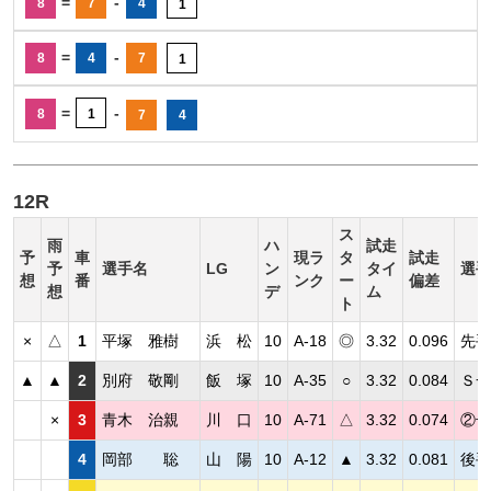
=
-
8
7
4
1
=
-
8
4
7
1
=
-
8
1
7
4
12R
ス
雨
ハ
試走
予
車
現ラ
タ
試走
予
選手名
LG
ン
タイ
選手
想
番
ンク
ー
偏差
想
デ
ム
ト
×
△
1
平塚 雅樹
浜 松
10
A-18
◎
3.32
0.096
先手
▲
▲
2
別府 敬剛
飯 塚
10
A-35
○
3.32
0.084
Ｓ一
×
3
青木 治親
川 口
10
A-71
△
3.32
0.074
②号
4
岡部 聡
山 陽
10
A-12
▲
3.32
0.081
後手