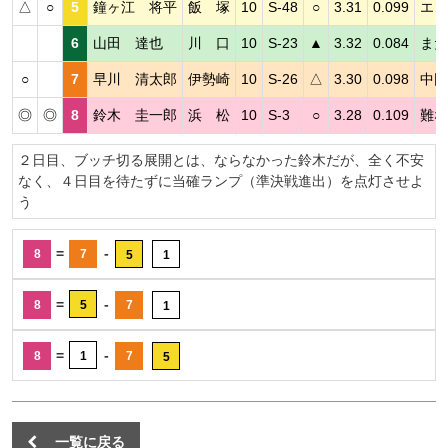
△
○
5
鐘ヶ江 将平
飯 塚
10
S-48
○
3.31
0.099
エン
6
山田 達也
川 口
10
S-23
▲
3.32
0.084
まだ
○
7
早川 清太郎
伊勢崎
10
S-26
△
3.30
0.098
中団
◎
◎
8
鈴木 圭一郎
浜 松
10
S-3
○
3.28
0.109
難な
２日目、ブッチ切る展開とは、ならなかった鈴木だが、全く不安
なく、４日目を待たずに当確ランプ（準決戦進出）を点灯させよ
う
=
-
8
7
5
1
=
-
8
5
7
1
=
-
8
1
7
5
一覧に戻る