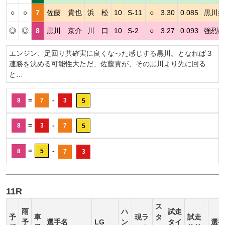
○
○
7
佐藤 貴也
浜 松
10
S-11
○
3.30
0.085
黒川抑
◎
◎
8
黒川 京介
川 口
10
S-2
○
3.27
0.093
強烈に
エンジン、足回り共確実に良くなった感じする黒川。となれば３
連勝を決める可能性大ただ、佐藤貴が、その黒川より先に回る
と…
=
-
8
7
3
5
=
-
8
3
7
5
=
-
8
5
7
3
11R
ス
雨
ハ
試走
予
車
現ラ
タ
試走
予
選手名
LG
ン
タイ
選手