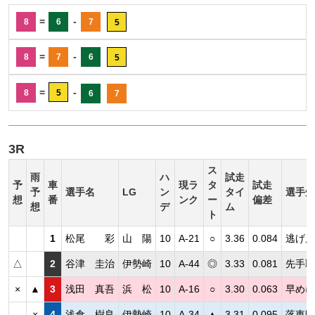
=
-
8
6
7
5
=
-
8
7
6
5
=
-
8
5
6
7
3R
ス
雨
ハ
試走
予
車
現ラ
タ
試走
予
選手名
LG
ン
タイ
選手短
想
番
ンク
ー
偏差
想
デ
ム
ト
1
松尾 彩
山 陽
10
A-21
○
3.36
0.084
逃げ展
△
2
谷津 圭治
伊勢崎
10
A-44
◎
3.33
0.081
先手取
×
▲
3
浅田 真吾
浜 松
10
A-16
○
3.30
0.063
早めに
×
4
浅倉 樹良
伊勢崎
10
A-34
▲
3.31
0.095
落車明