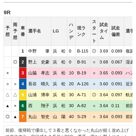
9R
ス
雨
ハ
試走
予
車
現ラ
タ
試走
予
選手名
LG
ン
タイ
選手
想
番
ンク
ー
偏差
想
デ
ム
ト
1
中野 肇
浜 松
0
B-115
◎
3.69
0.089
復調
◎
2
野上 史豪
浜 松
0
B-91
○
3.68
0.067
湿走
×
3
山脇 孝志
浜 松
10
B-19
○
3.65
0.093
ハン
○
○
4
長谷 晴久
浜 松
20
A-126
○
3.60
0.091
近況
△
△
5
山浦 博幸
浜 松
30
A-71
◎
3.64
0.097
軌道
▲
×
6
西 翔子
浜 松
30
A-82
○
3.64
0.11
前団
◎
▲
7
丸山 智史
山 陽
40
S-29
○
3.64
0.093
前節
前節、復帰戦で優出して３着と悪くなかった丸山が鋭く攻め上げ