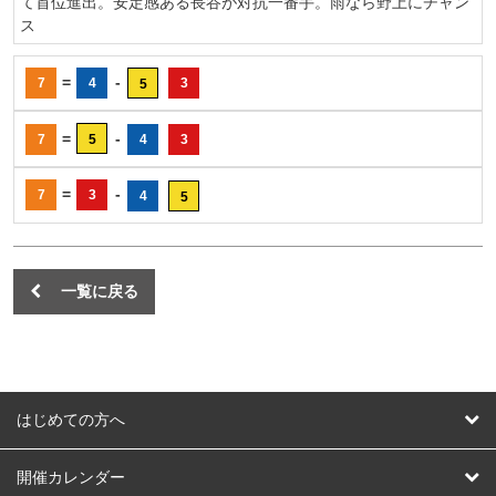
て首位進出。安定感ある長谷が対抗一番手。雨なら野上にチャン
ス
=
-
7
4
3
5
=
-
7
5
4
3
=
-
7
3
4
5
一覧に戻る
はじめての方へ
はじめての方へ
開催カレンダー