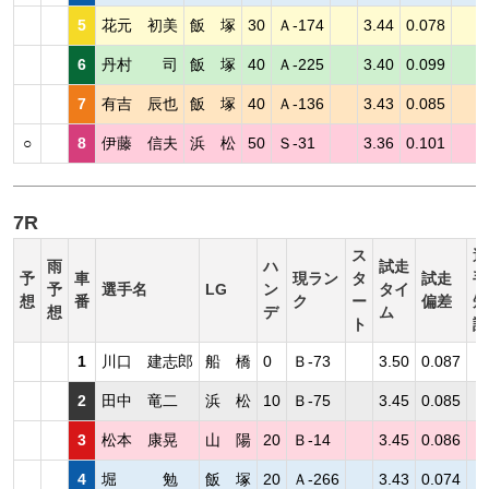
5
花元 初美
飯 塚
30
Ａ-174
3.44
0.078
6
丹村 司
飯 塚
40
Ａ-225
3.40
0.099
7
有吉 辰也
飯 塚
40
Ａ-136
3.43
0.085
○
8
伊藤 信夫
浜 松
50
Ｓ-31
3.36
0.101
7R
ス
選
雨
ハ
試走
予
車
現ラン
タ
試走
手
予
選手名
LG
ン
タイ
想
番
ク
ー
偏差
短
想
デ
ム
ト
評
1
川口 建志郎
船 橋
0
Ｂ-73
3.50
0.087
2
田中 竜二
浜 松
10
Ｂ-75
3.45
0.085
3
松本 康晃
山 陽
20
Ｂ-14
3.45
0.086
4
堀 勉
飯 塚
20
Ａ-266
3.43
0.074