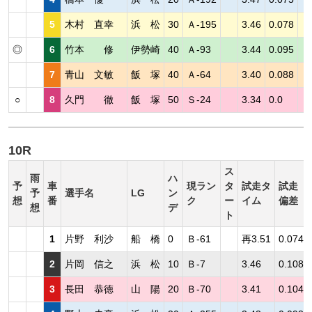
5
木村 直幸
浜 松
30
Ａ-195
3.46
0.078
◎
6
竹本 修
伊勢崎
40
Ａ-93
3.44
0.095
7
青山 文敏
飯 塚
40
Ａ-64
3.40
0.088
○
8
久門 徹
飯 塚
50
Ｓ-24
3.34
0.0
10R
ス
雨
ハ
予
車
現ラン
タ
試走タ
試走
予
選手名
LG
ン
想
番
ク
ー
イム
偏差
想
デ
ト
1
片野 利沙
船 橋
0
Ｂ-61
再3.51
0.074
2
片岡 信之
浜 松
10
Ｂ-7
3.46
0.108
3
長田 恭徳
山 陽
20
Ｂ-70
3.41
0.104