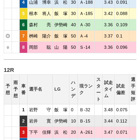
4
山浦 博幸
浜 松
30
Ａ-188
3.43
0.091
5
根本 将人
飯 塚
30
Ａ-185
3.42
0.088
6
森村 亮
伊勢崎
40
Ａ-30
3.36
0.109
◎
7
桝崎 陽介
飯 塚
50
Ａ-4
3.37
0.1
○
8
岡部 聡
山 陽
50
Ｓ-14
3.36
0.096
12R
ス
選
雨
ハ
試走
予
車
現ラン
タ
試走
手
予
選手名
LG
ン
タイ
想
番
ク
ー
偏差
短
想
デ
ム
ト
評
1
岩野 守
飯 塚
0
Ｂ-32
3.48
0.075
2
岩井 寛
伊勢崎
10
Ｂ-15
3.44
0.112
3
下平 佳輝
浜 松
20
Ａ-261
3.47
0.071