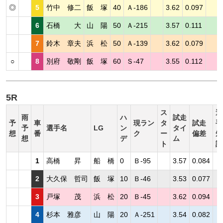
◎
5
竹中 修二
飯 塚
40
Ａ-186
3.62
0.097
6
石橋 大
山 陽
50
Ａ-215
3.57
0.111
7
鈴木 章夫
浜 松
50
Ａ-139
3.62
0.079
○
8
別府 敬剛
飯 塚
60
Ｓ-47
3.55
0.112
5R
ス
選
雨
ハ
試走
予
車
現ラン
タ
試走
手
予
選手名
LG
ン
タイ
想
番
ク
ー
偏差
短
想
デ
ム
ト
評
1
高橋 昇
船 橋
0
Ｂ-95
3.57
0.084
2
大久保 哲司
飯 塚
10
Ｂ-46
3.53
0.077
3
戸塚 茂
浜 松
20
Ｂ-45
3.62
0.094
4
杉本 雅彦
山 陽
20
Ａ-251
3.54
0.082