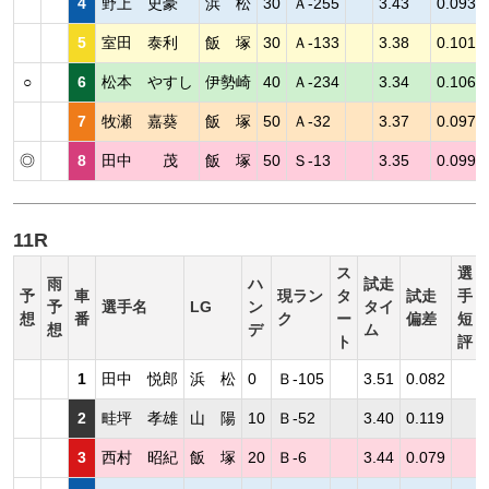
4
野上 史豪
浜 松
30
Ａ-255
3.43
0.093
5
室田 泰利
飯 塚
30
Ａ-133
3.38
0.101
○
6
松本 やすし
伊勢崎
40
Ａ-234
3.34
0.106
7
牧瀬 嘉葵
飯 塚
50
Ａ-32
3.37
0.097
◎
8
田中 茂
飯 塚
50
Ｓ-13
3.35
0.099
11R
ス
選
雨
ハ
試走
予
車
現ラン
タ
試走
手
予
選手名
LG
ン
タイ
想
番
ク
ー
偏差
短
想
デ
ム
ト
評
1
田中 悦郎
浜 松
0
Ｂ-105
3.51
0.082
2
畦坪 孝雄
山 陽
10
Ｂ-52
3.40
0.119
3
西村 昭紀
飯 塚
20
Ｂ-6
3.44
0.079