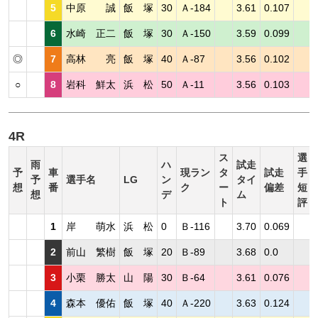
5
中原 誠
飯 塚
30
Ａ-184
3.61
0.107
6
水崎 正二
飯 塚
30
Ａ-150
3.59
0.099
◎
7
高林 亮
飯 塚
40
Ａ-87
3.56
0.102
○
8
岩科 鮮太
浜 松
50
Ａ-11
3.56
0.103
4R
ス
選
雨
ハ
試走
予
車
現ラン
タ
試走
手
予
選手名
LG
ン
タイ
想
番
ク
ー
偏差
短
想
デ
ム
ト
評
1
岸 萌水
浜 松
0
Ｂ-116
3.70
0.069
2
前山 繁樹
飯 塚
20
Ｂ-89
3.68
0.0
3
小栗 勝太
山 陽
30
Ｂ-64
3.61
0.076
4
森本 優佑
飯 塚
40
Ａ-220
3.63
0.124