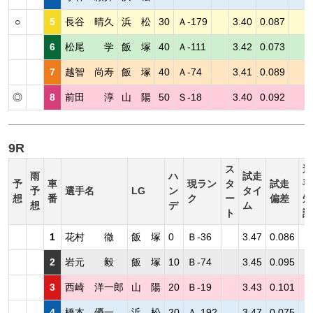
○
5
長谷 晴久
浜 松
30
Ａ-179
3.40
0.087
6
松尾 学
飯 塚
40
Ａ-111
3.42
0.073
7
越智 尚寿
飯 塚
40
Ａ-74
3.41
0.089
◎
8
前田 淳
山 陽
50
Ｓ-18
3.40
0.092
9R
ス
選
雨
ハ
試走
予
車
現ラン
タ
試走
手
予
選手名
LG
ン
タイ
想
番
ク
ー
偏差
短
想
デ
ム
ト
評
1
花村 徹
飯 塚
0
Ｂ-36
3.47
0.086
2
岩元 毅
飯 塚
10
Ｂ-74
3.45
0.095
3
西崎 洋一郎
山 陽
20
Ｂ-19
3.43
0.101
4
橋本 優一
浜 松
20
Ａ-192
3.47
0.075