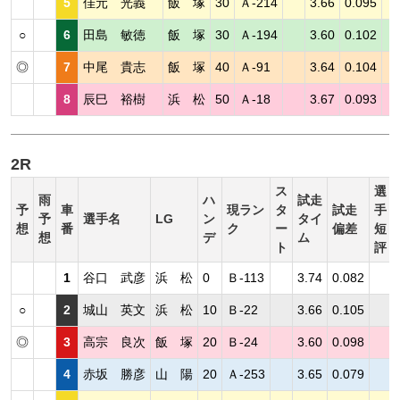
5
佳元 光義
飯 塚
30
Ａ-214
3.66
0.095
○
6
田島 敏徳
飯 塚
30
Ａ-194
3.60
0.102
◎
7
中尾 貴志
飯 塚
40
Ａ-91
3.64
0.104
8
辰巳 裕樹
浜 松
50
Ａ-18
3.67
0.093
2R
ス
選
雨
ハ
試走
予
車
現ラン
タ
試走
手
予
選手名
LG
ン
タイ
想
番
ク
ー
偏差
短
想
デ
ム
ト
評
1
谷口 武彦
浜 松
0
Ｂ-113
3.74
0.082
○
2
城山 英文
浜 松
10
Ｂ-22
3.66
0.105
◎
3
高宗 良次
飯 塚
20
Ｂ-24
3.60
0.098
4
赤坂 勝彦
山 陽
20
Ａ-253
3.65
0.079