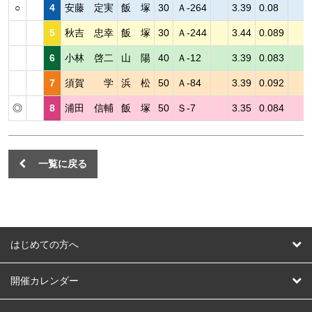
○
4
安藤 定実
飯 塚
30
Ａ-264
3.39
0.08
5
秋吉 忠幸
飯 塚
30
Ａ-244
3.44
0.089
6
小林 啓二
山 陽
40
Ａ-12
3.39
0.083
7
須賀 学
浜 松
50
Ａ-84
3.39
0.092
◎
8
浦田 信輔
飯 塚
50
Ｓ-7
3.35
0.084
一覧に戻る
はじめての方へ
はじめての方へ
開催カレンダー