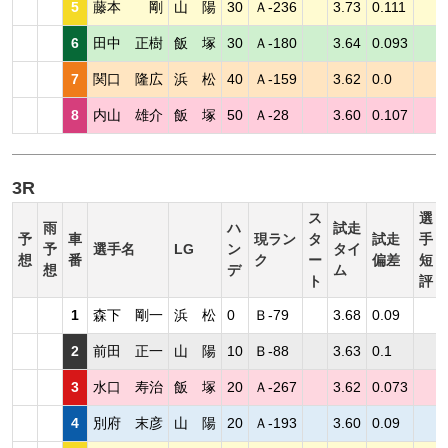
5
藤本 剛
山 陽
30
Ａ-236
3.73
0.111
6
田中 正樹
飯 塚
30
Ａ-180
3.64
0.093
7
関口 隆広
浜 松
40
Ａ-159
3.62
0.0
8
内山 雄介
飯 塚
50
Ａ-28
3.60
0.107
3R
ス
選
雨
ハ
試走
予
車
現ラン
タ
試走
手
予
選手名
LG
ン
タイ
想
番
ク
ー
偏差
短
想
デ
ム
ト
評
1
森下 剛一
浜 松
0
Ｂ-79
3.68
0.09
2
前田 正一
山 陽
10
Ｂ-88
3.63
0.1
3
水口 寿治
飯 塚
20
Ａ-267
3.62
0.073
4
別府 末彦
山 陽
20
Ａ-193
3.60
0.09