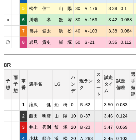
5
松生 信二
山 陽
30
Ａ-176
3.38
0.1
○
6
川端 孝
飯 塚
30
Ａ-166
3.42
0.088
7
筒井 健太
浜 松
40
Ａ-103
3.38
0.084
◎
8
岩見 貴史
飯 塚
50
Ｓ-21
3.35
0.112
8R
ス
選
雨
ハ
試走
予
車
現ラン
タ
試走
手
予
選手名
LG
ン
タイ
想
番
ク
ー
偏差
短
想
デ
ム
ト
評
1
滝沢 健
船 橋
0
Ｂ-62
3.50
0.083
2
藤田 明彦
山 陽
10
Ｂ-37
3.46
0.124
3
井上 秀則
飯 塚
20
Ｂ-23
3.47
0.069
4
小林 頼介
浜 松
20
Ａ-263
3.45
0.103