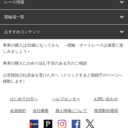
競輪
レース情報
オートレース
レース予想
競輪場一覧
競輪くじ
レース結果
北日本
函館競輪場
青森競輪場
いわき平競輪場
おすすめコンテンツ
車券の購入は20歳になってから ～競輪・オートレースは適度に楽
Dokanto!
キャリーオーバー一覧
関
競輪選手情報
弥彦競輪場
前橋競輪場
取手競輪場
宇都宮競輪場
しみましょう～
東
大宮競輪場
西武園競輪場
京王閣競輪場
立川競輪場
チャリロトプラザ
Perfecta Navi
車券の購入にのめり込む不安のある方のご相談
南
松戸競輪場
千葉競輪場
川崎競輪場
平塚競輪場
公営競技の払戻金を受けた方へ（クリックすると国税庁のページへ
netkeirin
関
移動します）
小田原競輪場
伊東競輪場
静岡競輪場
東
ケイリンガル
中
名古屋競輪場
岐阜競輪場
大垣競輪場
豊橋競輪場
はじめての方へ
ヘルプセンター
お問い合わせ
部
チャリレンジャー
富山競輪場
松阪競輪場
四日市競輪場
会員規約
会社概要
個人情報について
推奨動作環境
競輪場情報
近
福井競輪場
奈良競輪場
向日町競輪場
和歌山競輪場