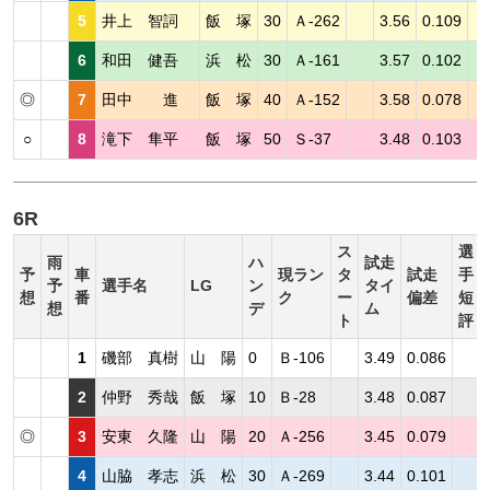
5
井上 智詞
飯 塚
30
Ａ-262
3.56
0.109
6
和田 健吾
浜 松
30
Ａ-161
3.57
0.102
◎
7
田中 進
飯 塚
40
Ａ-152
3.58
0.078
○
8
滝下 隼平
飯 塚
50
Ｓ-37
3.48
0.103
6R
ス
選
雨
ハ
試走
予
車
現ラン
タ
試走
手
予
選手名
LG
ン
タイ
想
番
ク
ー
偏差
短
想
デ
ム
ト
評
1
磯部 真樹
山 陽
0
Ｂ-106
3.49
0.086
2
仲野 秀哉
飯 塚
10
Ｂ-28
3.48
0.087
◎
3
安東 久隆
山 陽
20
Ａ-256
3.45
0.079
4
山脇 孝志
浜 松
30
Ａ-269
3.44
0.101