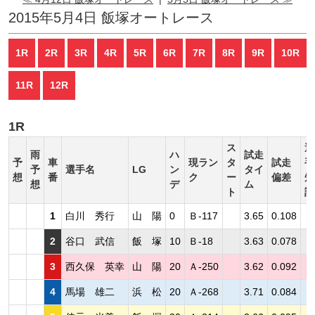
2015年5月4日 飯塚オートレース
1R
2R
3R
4R
5R
6R
7R
8R
9R
10R
11R
12R
1R
ス
選
雨
ハ
試走
予
車
現ラン
タ
試走
手
予
選手名
LG
ン
タイ
想
番
ク
ー
偏差
短
想
デ
ム
ト
評
1
白川 秀行
山 陽
0
Ｂ-117
3.65
0.108
2
谷口 武信
飯 塚
10
Ｂ-18
3.63
0.078
3
西久保 英幸
山 陽
20
Ａ-250
3.62
0.092
4
馬場 雄二
浜 松
20
Ａ-268
3.71
0.084