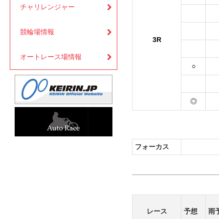
チャリレンジャー
競輪場情報
3R
オートレース場情報
○
◎
フォーカス
レース
予想
雨