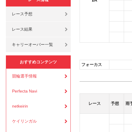
2R
レース予想
レース結果
キャリーオーバー一覧
おすすめコンテンツ
フォーカス
競輪選手情報
Perfecta Navi
レース
予想
雨
netkeirin
ケイリンガル