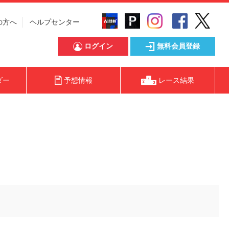
の方へ
ヘルプセンター
ログイン
無料会員登録
ダー
予想情報
レース結果