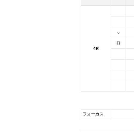
○
◎
4R
フォーカス