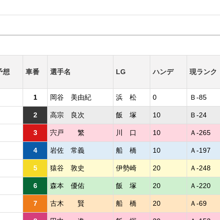
予想
車番
選手名
LG
ハンデ
現ランク
1
岡谷 美由紀
浜 松
0
Ｂ-85
2
高宗 良次
飯 塚
10
Ｂ-24
3
宍戸 繁
川 口
10
Ａ-265
4
岩佐 常義
船 橋
10
Ａ-197
5
猿谷 敦史
伊勢崎
20
Ａ-248
6
森本 優佑
飯 塚
20
Ａ-220
7
古木 賢
船 橋
20
Ａ-69