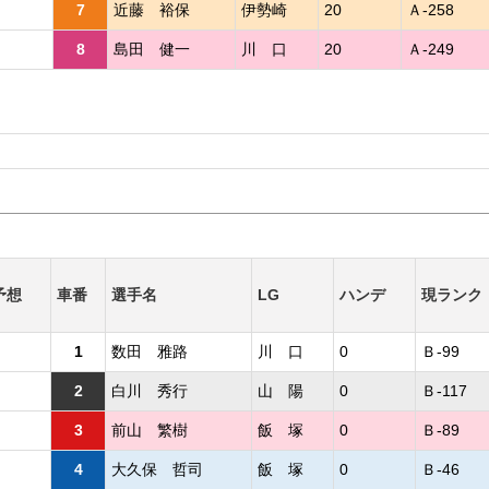
7
近藤 裕保
伊勢崎
20
Ａ-258
8
島田 健一
川 口
20
Ａ-249
予想
車番
選手名
LG
ハンデ
現ランク
1
数田 雅路
川 口
0
Ｂ-99
2
白川 秀行
山 陽
0
Ｂ-117
3
前山 繁樹
飯 塚
0
Ｂ-89
4
大久保 哲司
飯 塚
0
Ｂ-46