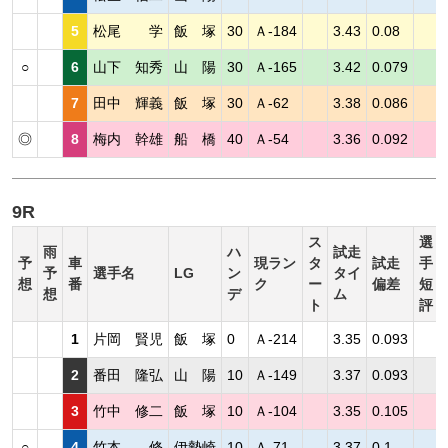
5
松尾 学
飯 塚
30
Ａ-184
3.43
0.08
○
6
山下 知秀
山 陽
30
Ａ-165
3.42
0.079
7
田中 輝義
飯 塚
30
Ａ-62
3.38
0.086
◎
8
梅内 幹雄
船 橋
40
Ａ-54
3.36
0.092
9R
ス
選
雨
ハ
試走
予
車
現ラン
タ
試走
手
予
選手名
LG
ン
タイ
想
番
ク
ー
偏差
短
想
デ
ム
ト
評
1
片岡 賢児
飯 塚
0
Ａ-214
3.35
0.093
2
番田 隆弘
山 陽
10
Ａ-149
3.37
0.093
3
竹中 修二
飯 塚
10
Ａ-104
3.35
0.105
○
4
竹本 修
伊勢崎
10
Ａ-71
3.37
0.1