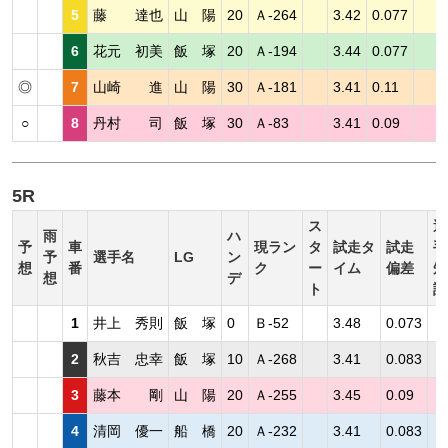
5
藤 達也
山 陽
20
Ａ-264
3.42
0.077
6
花元 初美
飯 塚
20
Ａ-194
3.44
0.077
◎
7
山崎 進
山 陽
30
Ａ-181
3.41
0.11
○
8
丹村 司
飯 塚
30
Ａ-83
3.41
0.09
5R
ス
選
雨
ハ
予
車
現ラン
タ
試走タ
試走
手
予
選手名
LG
ン
想
番
ク
ー
イム
偏差
短
想
デ
ト
評
1
井上 秀則
飯 塚
0
Ｂ-52
3.48
0.073
2
秋吉 忠幸
飯 塚
10
Ａ-268
3.41
0.083
3
藤本 剛
山 陽
20
Ａ-255
3.45
0.09
4
清岡 優一
船 橋
20
Ａ-232
3.41
0.083