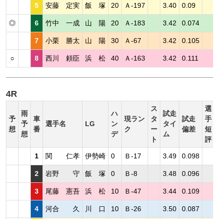
5
安藤 定実
飯 塚
20
Ａ-197
3.40
0.09
◎
6
竹中 一成
山 陽
20
Ａ-183
3.42
0.074
7
小栗 勝太
山 陽
30
Ａ-67
3.42
0.105
○
8
西川 頼臣
浜 松
40
Ａ-163
3.42
0.111
4R
ス
選
雨
ハ
試走
予
車
現ラン
タ
試走
手
予
選手名
LG
ン
タイ
想
番
ク
ー
偏差
短
想
デ
ム
ト
評
1
関 仁孝
伊勢崎
0
Ｂ-17
3.49
0.098
2
岩野 守
飯 塚
0
Ｂ-8
3.48
0.096
3
尾藤 憲吾
浜 松
10
Ｂ-47
3.44
0.109
4
河合 久
川 口
10
Ｂ-26
3.50
0.087