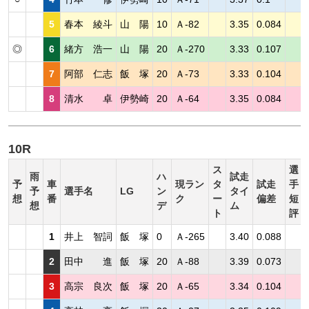
5
春本 綾斗
山 陽
10
Ａ-82
3.35
0.084
◎
6
緒方 浩一
山 陽
20
Ａ-270
3.33
0.107
7
阿部 仁志
飯 塚
20
Ａ-73
3.33
0.104
8
清水 卓
伊勢崎
20
Ａ-64
3.35
0.084
10R
ス
選
雨
ハ
試走
予
車
現ラン
タ
試走
手
予
選手名
LG
ン
タイ
想
番
ク
ー
偏差
短
想
デ
ム
ト
評
1
井上 智詞
飯 塚
0
Ａ-265
3.40
0.088
2
田中 進
飯 塚
20
Ａ-88
3.39
0.073
3
高宗 良次
飯 塚
20
Ａ-65
3.34
0.104