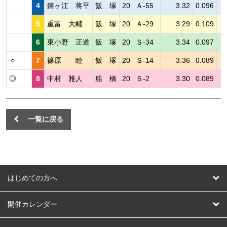
4
鐘ヶ江 将平
飯 塚
20
Ａ-55
3.32
0.096
5
重富 大輔
飯 塚
20
Ａ-29
3.29
0.109
6
東小野 正道
飯 塚
20
Ｓ-34
3.34
0.097
○
7
篠原 睦
飯 塚
20
Ｓ-14
3.36
0.089
◎
8
中村 雅人
船 橋
20
Ｓ-2
3.30
0.089
一覧に戻る
はじめての方へ
はじめての方へ
開催カレンダー