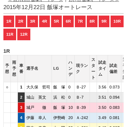
2015年12月22日 飯塚オートレース
1R
2R
3R
4R
5R
6R
7R
8R
9R
10R
11R
12R
1R
ス
選
雨
ハ
試走
予
車
現ラン
タ
試走
手
予
選手名
LG
ン
タイ
想
番
ク
ー
偏差
短
想
デ
ム
ト
評
○
1
大久保 哲司
飯 塚
0
Ｂ-27
3.56
0.073
2
城山 英文
浜 松
0
Ｂ-7
3.51
0.094
3
城戸 徹
飯 塚
10
Ｂ-39
3.50
0.083
4
伊藤 幸人
伊勢崎
20
Ａ-242
3.49
0.081