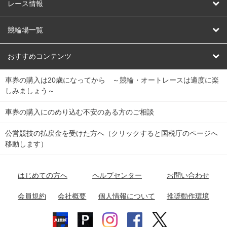
競輪
レース情報
オートレース
レース予想
競輪場一覧
競輪くじ
レース結果
北日本
函館競輪場
青森競輪場
いわき平競輪場
おすすめコンテンツ
車券の購入は20歳になってから ～競輪・オートレースは適度に楽
Dokanto!
キャリーオーバー一覧
関
競輪選手情報
弥彦競輪場
前橋競輪場
取手競輪場
宇都宮競輪場
しみましょう～
東
大宮競輪場
西武園競輪場
京王閣競輪場
立川競輪場
チャリロトプラザ
Perfecta Navi
車券の購入にのめり込む不安のある方のご相談
南
松戸競輪場
千葉競輪場
川崎競輪場
平塚競輪場
公営競技の払戻金を受けた方へ（クリックすると国税庁のページへ
netkeirin
関
移動します）
小田原競輪場
伊東競輪場
静岡競輪場
東
ケイリンガル
中
名古屋競輪場
岐阜競輪場
大垣競輪場
豊橋競輪場
はじめての方へ
ヘルプセンター
お問い合わせ
部
チャリレンジャー
富山競輪場
松阪競輪場
四日市競輪場
会員規約
会社概要
個人情報について
推奨動作環境
競輪場情報
近
福井競輪場
奈良競輪場
向日町競輪場
和歌山競輪場