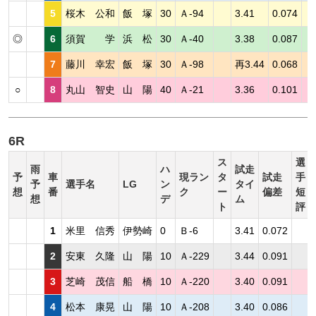
5
桜木 公和
飯 塚
30
Ａ-94
3.41
0.074
◎
6
須賀 学
浜 松
30
Ａ-40
3.38
0.087
7
藤川 幸宏
飯 塚
30
Ａ-98
再3.44
0.068
○
8
丸山 智史
山 陽
40
Ａ-21
3.36
0.101
6R
ス
選
雨
ハ
試走
予
車
現ラン
タ
試走
手
予
選手名
LG
ン
タイ
想
番
ク
ー
偏差
短
想
デ
ム
ト
評
1
米里 信秀
伊勢崎
0
Ｂ-6
3.41
0.072
2
安東 久隆
山 陽
10
Ａ-229
3.44
0.091
3
芝崎 茂信
船 橋
10
Ａ-220
3.40
0.091
4
松本 康晃
山 陽
10
Ａ-208
3.40
0.086