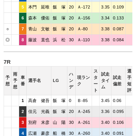
5
本門 延唯
飯 塚
20
Ａ-172
3.35
0.109
6
森本 優佑
飯 塚
20
Ａ-156
3.34
0.133
○
7
青山 文敏
飯 塚
20
Ａ-80
3.38
0.087
◎
8
藤波 直也
浜 松
30
Ａ-110
3.38
0.084
7R
ス
選
雨
ハ
試走
予
車
現ラン
タ
試走
手
予
選手名
LG
ン
タイ
想
番
ク
ー
偏差
短
想
デ
ム
ト
評
1
高倉 健吾
飯 塚
0
Ｂ-85
3.45
0.06
2
佳元 光義
飯 塚
20
Ａ-245
3.36
0.095
3
別府 末彦
山 陽
30
Ａ-261
3.40
0.106
4
広瀬 豪彦
船 橋
30
Ａ-260
3.40
0.091