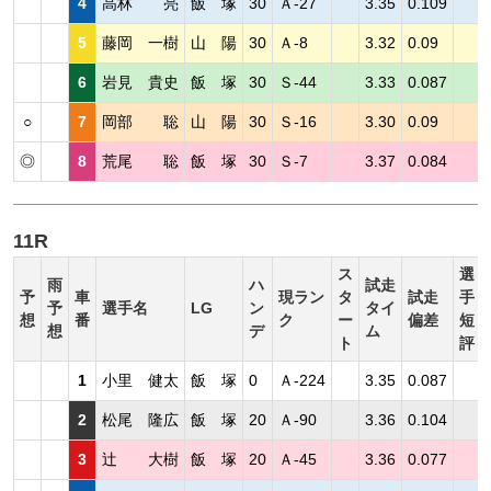
4
高林 亮
飯 塚
30
Ａ-27
3.35
0.109
5
藤岡 一樹
山 陽
30
Ａ-8
3.32
0.09
6
岩見 貴史
飯 塚
30
Ｓ-44
3.33
0.087
○
7
岡部 聡
山 陽
30
Ｓ-16
3.30
0.09
◎
8
荒尾 聡
飯 塚
30
Ｓ-7
3.37
0.084
11R
ス
選
雨
ハ
試走
予
車
現ラン
タ
試走
手
予
選手名
LG
ン
タイ
想
番
ク
ー
偏差
短
想
デ
ム
ト
評
1
小里 健太
飯 塚
0
Ａ-224
3.35
0.087
2
松尾 隆広
飯 塚
20
Ａ-90
3.36
0.104
3
辻 大樹
飯 塚
20
Ａ-45
3.36
0.077