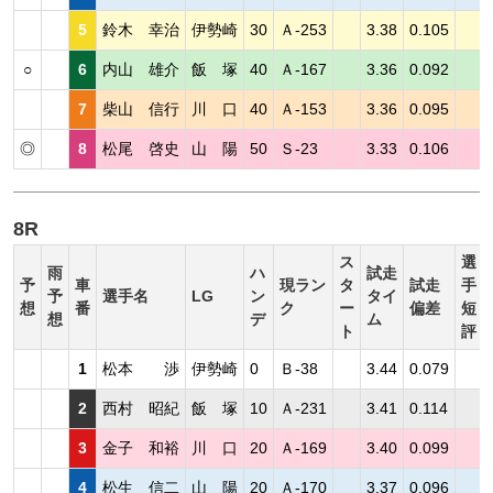
5
鈴木 幸治
伊勢崎
30
Ａ-253
3.38
0.105
○
6
内山 雄介
飯 塚
40
Ａ-167
3.36
0.092
7
柴山 信行
川 口
40
Ａ-153
3.36
0.095
◎
8
松尾 啓史
山 陽
50
Ｓ-23
3.33
0.106
8R
ス
選
雨
ハ
試走
予
車
現ラン
タ
試走
手
予
選手名
LG
ン
タイ
想
番
ク
ー
偏差
短
想
デ
ム
ト
評
1
松本 渉
伊勢崎
0
Ｂ-38
3.44
0.079
2
西村 昭紀
飯 塚
10
Ａ-231
3.41
0.114
3
金子 和裕
川 口
20
Ａ-169
3.40
0.099
4
松生 信二
山 陽
20
Ａ-170
3.37
0.096