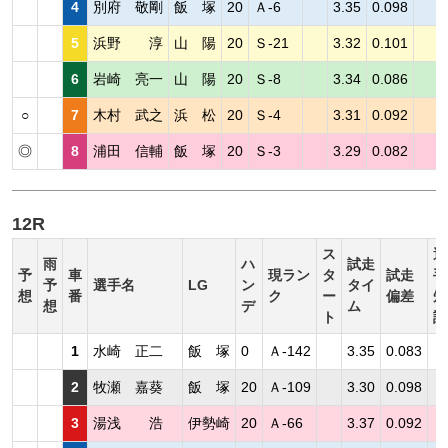
4
別府 敬剛
飯 塚
20
Ａ-6
3.35
0.098
5
浜野 淳
山 陽
20
Ｓ-21
3.32
0.101
6
岩崎 亮一
山 陽
20
Ｓ-8
3.34
0.086
○
7
木村 武之
浜 松
20
Ｓ-4
3.31
0.092
◎
8
浦田 信輔
飯 塚
20
Ｓ-3
3.29
0.082
12R
ス
選
雨
ハ
試走
予
車
現ラン
タ
試走
手
予
選手名
LG
ン
タイ
想
番
ク
ー
偏差
短
想
デ
ム
ト
評
1
水崎 正二
飯 塚
0
Ａ-142
3.35
0.083
2
牧瀬 嘉葵
飯 塚
20
Ａ-109
3.30
0.098
3
湯浅 浩
伊勢崎
20
Ａ-66
3.37
0.092