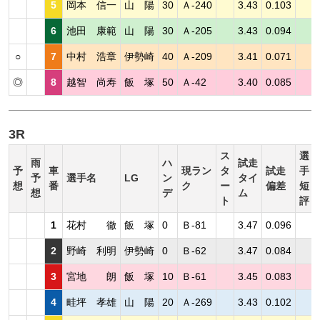
5
岡本 信一
山 陽
30
Ａ-240
3.43
0.103
6
池田 康範
山 陽
30
Ａ-205
3.43
0.094
○
7
中村 浩章
伊勢崎
40
Ａ-209
3.41
0.071
◎
8
越智 尚寿
飯 塚
50
Ａ-42
3.40
0.085
3R
ス
選
雨
ハ
試走
予
車
現ラン
タ
試走
手
予
選手名
LG
ン
タイ
想
番
ク
ー
偏差
短
想
デ
ム
ト
評
1
花村 徹
飯 塚
0
Ｂ-81
3.47
0.096
2
野崎 利明
伊勢崎
0
Ｂ-62
3.47
0.084
3
宮地 朗
飯 塚
10
Ｂ-61
3.45
0.083
4
畦坪 孝雄
山 陽
20
Ａ-269
3.43
0.102