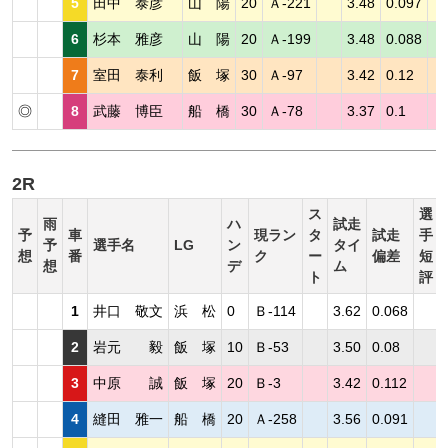
5
田中 泰彦
山 陽
20
Ａ-221
3.48
0.097
6
杉本 雅彦
山 陽
20
Ａ-199
3.48
0.088
7
室田 泰利
飯 塚
30
Ａ-97
3.42
0.12
◎
8
武藤 博臣
船 橋
30
Ａ-78
3.37
0.1
2R
ス
選
雨
ハ
試走
予
車
現ラン
タ
試走
手
予
選手名
LG
ン
タイ
想
番
ク
ー
偏差
短
想
デ
ム
ト
評
1
井口 敬文
浜 松
0
Ｂ-114
3.62
0.068
2
岩元 毅
飯 塚
10
Ｂ-53
3.50
0.08
3
中原 誠
飯 塚
20
Ｂ-3
3.42
0.112
4
縫田 雅一
船 橋
20
Ａ-258
3.56
0.091