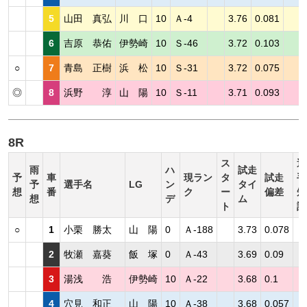
5
山田 真弘
川 口
10
Ａ-4
3.76
0.081
6
吉原 恭佑
伊勢崎
10
Ｓ-46
3.72
0.103
○
7
青島 正樹
浜 松
10
Ｓ-31
3.72
0.075
◎
8
浜野 淳
山 陽
10
Ｓ-11
3.71
0.093
8R
ス
選
雨
ハ
試走
予
車
現ラン
タ
試走
手
予
選手名
LG
ン
タイ
想
番
ク
ー
偏差
短
想
デ
ム
ト
評
○
1
小栗 勝太
山 陽
0
Ａ-188
3.73
0.078
2
牧瀬 嘉葵
飯 塚
0
Ａ-43
3.69
0.09
3
湯浅 浩
伊勢崎
10
Ａ-22
3.68
0.1
4
穴見 和正
山 陽
10
Ａ-38
3.68
0.057