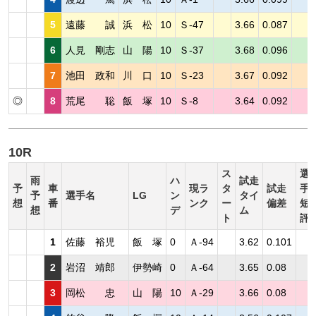
5
遠藤 誠
浜 松
10
Ｓ-47
3.66
0.087
6
人見 剛志
山 陽
10
Ｓ-37
3.68
0.096
7
池田 政和
川 口
10
Ｓ-23
3.67
0.092
◎
8
荒尾 聡
飯 塚
10
Ｓ-8
3.64
0.092
10R
ス
選
雨
ハ
試走
予
車
現ラ
タ
試走
手
予
選手名
LG
ン
タイ
想
番
ンク
ー
偏差
短
想
デ
ム
ト
評
1
佐藤 裕児
飯 塚
0
Ａ-94
3.62
0.101
2
岩沼 靖郎
伊勢崎
0
Ａ-64
3.65
0.08
3
岡松 忠
山 陽
10
Ａ-29
3.66
0.08