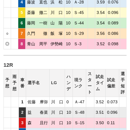
4
藤波 直也
浜 松
10
Ａ-28
3.59
0.076
5
斎藤 撤二
川 口
10
Ｓ-45
3.54
0.096
6
藤岡 一樹
山 陽
10
Ｓ-44
3.54
0.089
○
7
久門 徹
飯 塚
10
Ｓ-29
3.56
0.086
◎
8
青山 周平
伊勢崎
10
Ｓ-3
3.52
0.098
12R
ス
選
雨
ハ
試走
予
車
現ラ
タ
試走
手
予
選手名
LG
ン
タイ
想
番
ンク
ー
偏差
短
想
デ
ム
ト
評
1
佐藤 摩弥
川 口
0
Ａ-47
3.52
0.073
2
益 春菜
川 口
10
Ｓ-48
3.51
0.096
3
森 且行
川 口
10
Ｓ-15
3.50
0.11