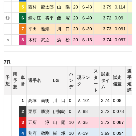
5
西村 龍太郎
山 陽
20
Ｓ-43
3.79
0.114
◎
6
鐘ヶ江 将平
飯 塚
20
Ｓ-40
3.72
0.09
7
平田 雅崇
川 口
20
Ｓ-30
3.73
0.091
○
8
木村 武之
浜 松
20
Ｓ-13
3.74
0.097
7R
ス
選
雨
ハ
試走
予
車
現ラン
タ
試走
手
予
選手名
LG
ン
タイ
想
番
ク
ー
偏差
短
想
デ
ム
ト
評
1
高塚 義明
川 口
0
Ａ-101
3.74
0.08
2
栗原 勝測
伊勢崎
0
Ａ-88
3.72
0.078
3
五所 淳
山 陽
10
Ａ-35
3.72
0.087
4
別府 敬剛
飯 塚
10
Ａ-19
3.69
0.094