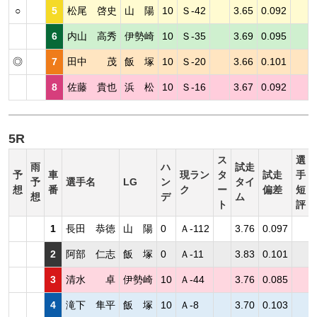
○
5
松尾 啓史
山 陽
10
Ｓ-42
3.65
0.092
6
内山 高秀
伊勢崎
10
Ｓ-35
3.69
0.095
◎
7
田中 茂
飯 塚
10
Ｓ-20
3.66
0.101
8
佐藤 貴也
浜 松
10
Ｓ-16
3.67
0.092
5R
ス
選
雨
ハ
試走
予
車
現ラン
タ
試走
手
予
選手名
LG
ン
タイ
想
番
ク
ー
偏差
短
想
デ
ム
ト
評
1
長田 恭徳
山 陽
0
Ａ-112
3.76
0.097
2
阿部 仁志
飯 塚
0
Ａ-11
3.83
0.101
3
清水 卓
伊勢崎
10
Ａ-44
3.76
0.085
4
滝下 隼平
飯 塚
10
Ａ-8
3.70
0.103