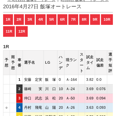
2016年4月27日 飯塚オートレース
1R
2R
3R
4R
5R
6R
7R
8R
9R
10R
11R
12R
1R
ス
選
雨
ハ
試走
予
車
現ラン
タ
試走
手
予
選手名
LG
ン
タイ
想
番
ク
ー
偏差
短
想
デ
ム
ト
評
1
安藤 定実
飯 塚
0
Ａ-164
3.82
0.0
2
篠崎 実
川 口
10
Ａ-24
3.69
0.076
3
仲口 武志
浜 松
20
Ａ-50
3.69
0.094
○
4
丹村 飛竜
山 陽
20
Ａ-26
3.63
0.093