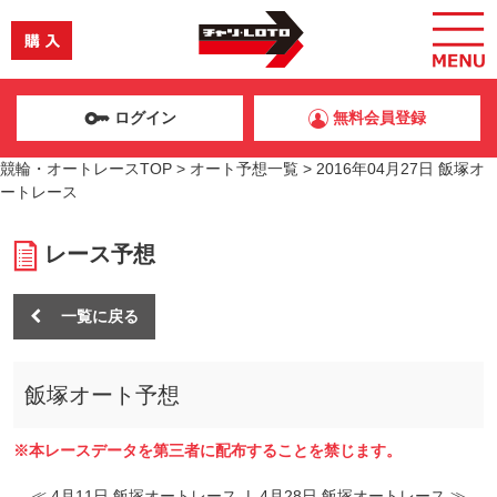
ログイン
無料会員登録
競輪・オートレースTOP
>
オート予想一覧
>
2016年04月27日 飯塚オ
ートレース
レース予想
一覧に戻る
飯塚オート予想
※本レースデータを第三者に配布することを禁じます。
≪ 4月11日 飯塚オートレース
|
4月28日 飯塚オートレース ≫