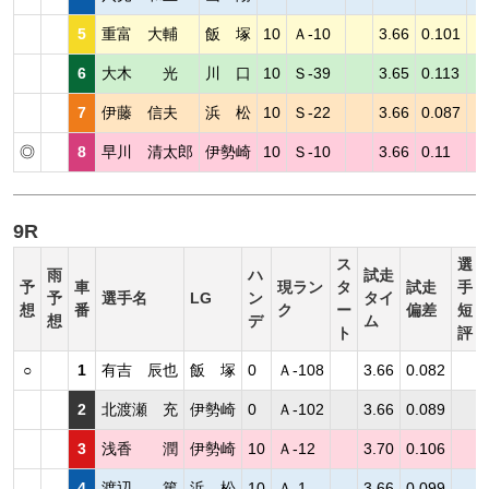
5
重富 大輔
飯 塚
10
Ａ-10
3.66
0.101
6
大木 光
川 口
10
Ｓ-39
3.65
0.113
7
伊藤 信夫
浜 松
10
Ｓ-22
3.66
0.087
◎
8
早川 清太郎
伊勢崎
10
Ｓ-10
3.66
0.11
9R
ス
選
雨
ハ
試走
予
車
現ラン
タ
試走
手
予
選手名
LG
ン
タイ
想
番
ク
ー
偏差
短
想
デ
ム
ト
評
○
1
有吉 辰也
飯 塚
0
Ａ-108
3.66
0.082
2
北渡瀬 充
伊勢崎
0
Ａ-102
3.66
0.089
3
浅香 潤
伊勢崎
10
Ａ-12
3.70
0.106
4
渡辺 篤
浜 松
10
Ａ-1
3.66
0.099