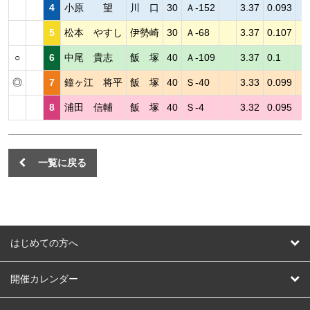
4
小原 望
川 口
30
Ａ-152
3.37
0.093
5
松本 やすし
伊勢崎
30
Ａ-68
3.37
0.107
○
6
中尾 貴志
飯 塚
40
Ａ-109
3.37
0.1
◎
7
鐘ヶ江 将平
飯 塚
40
Ｓ-40
3.33
0.099
8
浦田 信輔
飯 塚
40
Ｓ-4
3.32
0.095
一覧に戻る
はじめての方へ
はじめての方へ
開催カレンダー