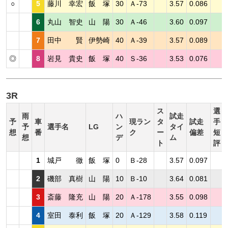
○
5
藤川 幸宏
飯 塚
30
Ａ-73
3.57
0.086
6
丸山 智史
山 陽
30
Ａ-46
3.60
0.097
7
田中 賢
伊勢崎
40
Ａ-39
3.57
0.089
◎
8
岩見 貴史
飯 塚
40
Ｓ-36
3.53
0.076
3R
ス
選
雨
ハ
試走
予
車
現ラン
タ
試走
手
予
選手名
LG
ン
タイ
想
番
ク
ー
偏差
短
想
デ
ム
ト
評
1
城戸 徹
飯 塚
0
Ｂ-28
3.57
0.097
2
磯部 真樹
山 陽
10
Ｂ-10
3.64
0.081
3
斎藤 隆充
山 陽
20
Ａ-178
3.55
0.098
4
室田 泰利
飯 塚
20
Ａ-129
3.58
0.119