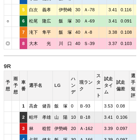
5
白次 義孝
伊勢崎
30
Ａ-78
3.41
0.116
○
6
松尾 隆広
飯 塚
30
Ａ-69
3.41
0.091
7
滝下 隼平
飯 塚
40
Ａ-8
3.38
0.108
◎
8
大木 光
川 口
40
Ｓ-39
3.37
0.103
9R
ス
選
雨
ハ
試走
予
車
現ラン
タ
試走
手
予
選手名
LG
ン
タイ
想
番
ク
ー
偏差
短
想
デ
ム
ト
評
1
高倉 健吾
飯 塚
0
Ｂ-93
3.53
0.08
2
畦坪 孝雄
山 陽
10
Ｂ-18
3.41
0.106
3
林 稔哲
伊勢崎
20
Ａ-162
3.39
0.097
4
占部 健太
飯 塚
30
Ａ-166
3.39
0.097