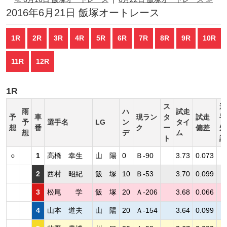
2016年6月21日 飯塚オートレース
1R
2R
3R
4R
5R
6R
7R
8R
9R
10R
11R
12R
1R
ス
選
雨
ハ
試走
予
車
現ラン
タ
試走
手
予
選手名
LG
ン
タイ
想
番
ク
ー
偏差
短
想
デ
ム
ト
評
○
1
高橋 幸生
山 陽
0
Ｂ-90
3.73
0.073
2
西村 昭紀
飯 塚
10
Ｂ-53
3.70
0.099
3
松尾 学
飯 塚
20
Ａ-206
3.68
0.066
4
山本 道夫
山 陽
20
Ａ-154
3.64
0.099