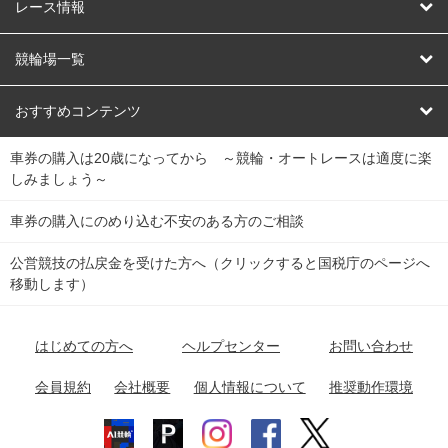
競輪
レース情報
オートレース
レース予想
競輪場一覧
競輪くじ
レース結果
北日本
函館競輪場
青森競輪場
いわき平競輪場
おすすめコンテンツ
車券の購入は20歳になってから ～競輪・オートレースは適度に楽
Dokanto!
キャリーオーバー一覧
関
競輪選手情報
弥彦競輪場
前橋競輪場
取手競輪場
宇都宮競輪場
しみましょう～
東
大宮競輪場
西武園競輪場
京王閣競輪場
立川競輪場
チャリロトプラザ
Perfecta Navi
車券の購入にのめり込む不安のある方のご相談
南
松戸競輪場
千葉競輪場
川崎競輪場
平塚競輪場
公営競技の払戻金を受けた方へ（クリックすると国税庁のページへ
netkeirin
関
移動します）
小田原競輪場
伊東競輪場
静岡競輪場
東
ケイリンガル
中
名古屋競輪場
岐阜競輪場
大垣競輪場
豊橋競輪場
はじめての方へ
ヘルプセンター
お問い合わせ
部
チャリレンジャー
富山競輪場
松阪競輪場
四日市競輪場
会員規約
会社概要
個人情報について
推奨動作環境
競輪場情報
近
福井競輪場
奈良競輪場
向日町競輪場
和歌山競輪場