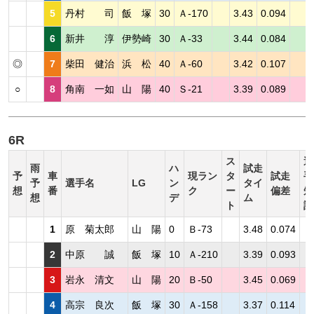
5
丹村 司
飯 塚
30
Ａ-170
3.43
0.094
6
新井 淳
伊勢崎
30
Ａ-33
3.44
0.084
◎
7
柴田 健治
浜 松
40
Ａ-60
3.42
0.107
○
8
角南 一如
山 陽
40
Ｓ-21
3.39
0.089
6R
ス
選
雨
ハ
試走
予
車
現ラン
タ
試走
手
予
選手名
LG
ン
タイ
想
番
ク
ー
偏差
短
想
デ
ム
ト
評
1
原 菊太郎
山 陽
0
Ｂ-73
3.48
0.074
2
中原 誠
飯 塚
10
Ａ-210
3.39
0.093
3
岩永 清文
山 陽
20
Ｂ-50
3.45
0.069
4
高宗 良次
飯 塚
30
Ａ-158
3.37
0.114