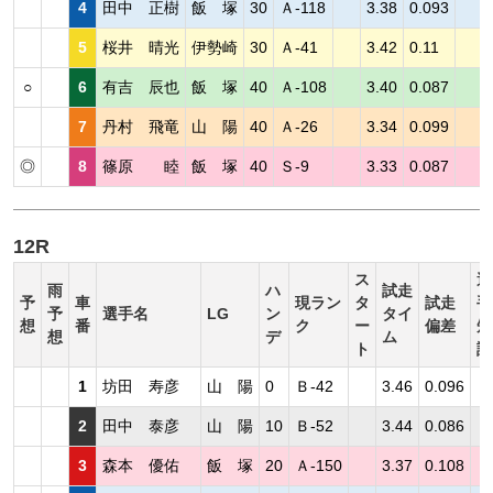
4
田中 正樹
飯 塚
30
Ａ-118
3.38
0.093
5
桜井 晴光
伊勢崎
30
Ａ-41
3.42
0.11
○
6
有吉 辰也
飯 塚
40
Ａ-108
3.40
0.087
7
丹村 飛竜
山 陽
40
Ａ-26
3.34
0.099
◎
8
篠原 睦
飯 塚
40
Ｓ-9
3.33
0.087
12R
ス
選
雨
ハ
試走
予
車
現ラン
タ
試走
手
予
選手名
LG
ン
タイ
想
番
ク
ー
偏差
短
想
デ
ム
ト
評
1
坊田 寿彦
山 陽
0
Ｂ-42
3.46
0.096
2
田中 泰彦
山 陽
10
Ｂ-52
3.44
0.086
3
森本 優佑
飯 塚
20
Ａ-150
3.37
0.108