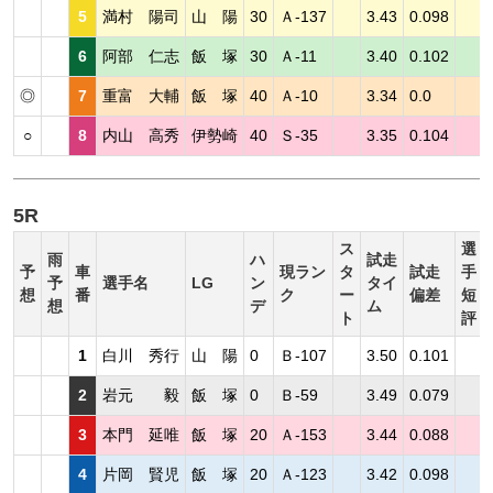
5
満村 陽司
山 陽
30
Ａ-137
3.43
0.098
6
阿部 仁志
飯 塚
30
Ａ-11
3.40
0.102
◎
7
重富 大輔
飯 塚
40
Ａ-10
3.34
0.0
○
8
内山 高秀
伊勢崎
40
Ｓ-35
3.35
0.104
5R
ス
選
雨
ハ
試走
予
車
現ラン
タ
試走
手
予
選手名
LG
ン
タイ
想
番
ク
ー
偏差
短
想
デ
ム
ト
評
1
白川 秀行
山 陽
0
Ｂ-107
3.50
0.101
2
岩元 毅
飯 塚
0
Ｂ-59
3.49
0.079
3
本門 延唯
飯 塚
20
Ａ-153
3.44
0.088
4
片岡 賢児
飯 塚
20
Ａ-123
3.42
0.098