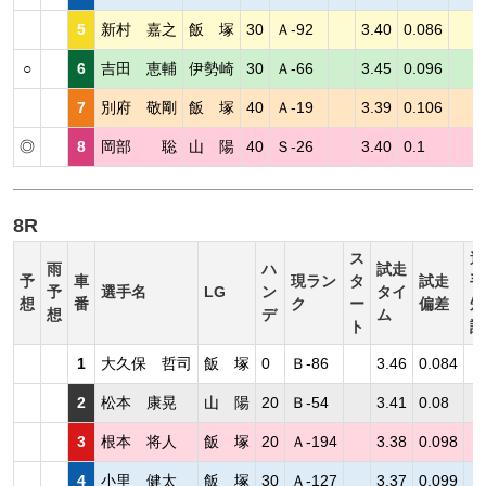
5
新村 嘉之
飯 塚
30
Ａ-92
3.40
0.086
○
6
吉田 恵輔
伊勢崎
30
Ａ-66
3.45
0.096
7
別府 敬剛
飯 塚
40
Ａ-19
3.39
0.106
◎
8
岡部 聡
山 陽
40
Ｓ-26
3.40
0.1
8R
ス
選
雨
ハ
試走
予
車
現ラン
タ
試走
手
予
選手名
LG
ン
タイ
想
番
ク
ー
偏差
短
想
デ
ム
ト
評
1
大久保 哲司
飯 塚
0
Ｂ-86
3.46
0.084
2
松本 康晃
山 陽
20
Ｂ-54
3.41
0.08
3
根本 将人
飯 塚
20
Ａ-194
3.38
0.098
4
小里 健太
飯 塚
30
Ａ-127
3.37
0.099