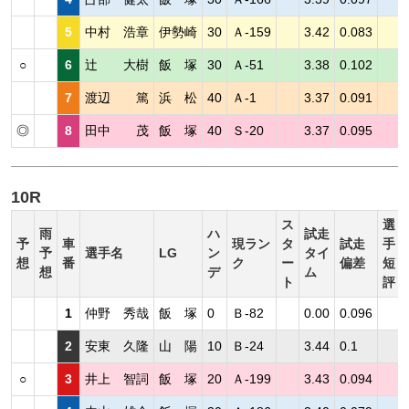
5
中村 浩章
伊勢崎
30
Ａ-159
3.42
0.083
○
6
辻 大樹
飯 塚
30
Ａ-51
3.38
0.102
7
渡辺 篤
浜 松
40
Ａ-1
3.37
0.091
◎
8
田中 茂
飯 塚
40
Ｓ-20
3.37
0.095
10R
ス
選
雨
ハ
試走
予
車
現ラン
タ
試走
手
予
選手名
LG
ン
タイ
想
番
ク
ー
偏差
短
想
デ
ム
ト
評
1
仲野 秀哉
飯 塚
0
Ｂ-82
0.00
0.096
2
安東 久隆
山 陽
10
Ｂ-24
3.44
0.1
○
3
井上 智詞
飯 塚
20
Ａ-199
3.43
0.094