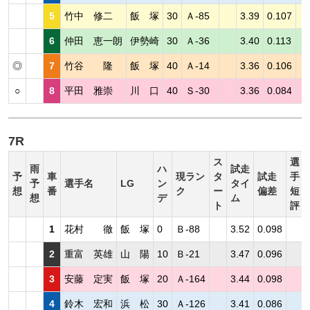
5
竹中 修二
飯 塚
30
Ａ-85
3.39
0.107
6
仲田 恵一朗
伊勢崎
30
Ａ-36
3.40
0.113
◎
7
竹谷 隆
飯 塚
40
Ａ-14
3.36
0.106
○
8
平田 雅崇
川 口
40
Ｓ-30
3.36
0.084
7R
ス
選
雨
ハ
試走
予
車
現ラン
タ
試走
手
予
選手名
LG
ン
タイ
想
番
ク
ー
偏差
短
想
デ
ム
ト
評
1
花村 徹
飯 塚
0
Ｂ-88
3.52
0.098
2
重富 英雄
山 陽
10
Ｂ-21
3.47
0.096
3
安藤 定実
飯 塚
20
Ａ-164
3.44
0.098
4
鈴木 宏和
浜 松
30
Ａ-126
3.41
0.086