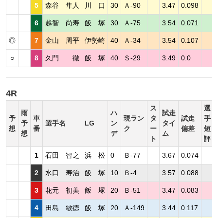
5
森谷 隼人
川 口
30
Ａ-90
3.47
0.098
6
越智 尚寿
飯 塚
30
Ａ-75
3.54
0.071
◎
7
金山 周平
伊勢崎
40
Ａ-34
3.54
0.107
○
8
久門 徹
飯 塚
40
Ｓ-29
3.49
0.0
4R
ス
選
雨
ハ
試走
予
車
現ラン
タ
試走
手
予
選手名
LG
ン
タイ
想
番
ク
ー
偏差
短
想
デ
ム
ト
評
1
石田 智之
浜 松
0
Ｂ-77
3.67
0.074
2
水口 寿治
飯 塚
10
Ｂ-4
3.57
0.088
3
花元 初美
飯 塚
20
Ｂ-51
3.47
0.083
4
田島 敏徳
飯 塚
20
Ａ-149
3.44
0.117