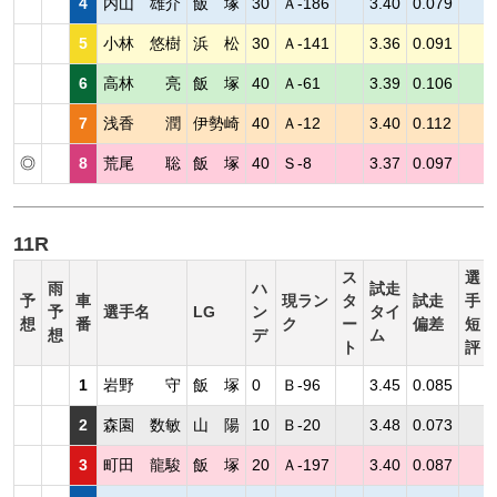
4
内山 雄介
飯 塚
30
Ａ-186
3.40
0.079
5
小林 悠樹
浜 松
30
Ａ-141
3.36
0.091
6
高林 亮
飯 塚
40
Ａ-61
3.39
0.106
7
浅香 潤
伊勢崎
40
Ａ-12
3.40
0.112
◎
8
荒尾 聡
飯 塚
40
Ｓ-8
3.37
0.097
11R
ス
選
雨
ハ
試走
予
車
現ラン
タ
試走
手
予
選手名
LG
ン
タイ
想
番
ク
ー
偏差
短
想
デ
ム
ト
評
1
岩野 守
飯 塚
0
Ｂ-96
3.45
0.085
2
森園 数敏
山 陽
10
Ｂ-20
3.48
0.073
3
町田 龍駿
飯 塚
20
Ａ-197
3.40
0.087